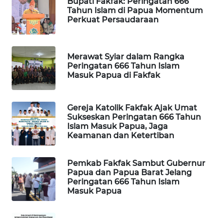
Bupati Fakfak: Peringatan 666
Tahun Islam di Papua Momentum
PORTAL
Perkuat Persaudaraan
KONSUMEN
FORWAMKI
Merawat Syiar dalam Rangka
Peringatan 666 Tahun Islam
Masuk Papua di Fakfak
ALPERKLINAS
FORJASIDA
Gereja Katolik Fakfak Ajak Umat
Sukseskan Peringatan 666 Tahun
Islam Masuk Papua, Jaga
TAMBANG
Keamanan dan Ketertiban
NEWS
Pemkab Fakfak Sambut Gubernur
SITUNGIR
Papua dan Papua Barat Jelang
NEWS
Peringatan 666 Tahun Islam
Masuk Papua
SIDIKALANG
NEWS