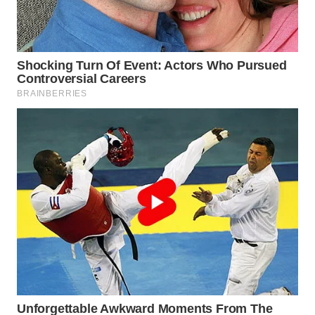
Wahana
Media
Group
WAHANA
NEWS
WAHANA
TANI
WAHANA
ADVOKAT
WAHANA
INFRASTRUKTUR
WAHANA
KONSUMEN