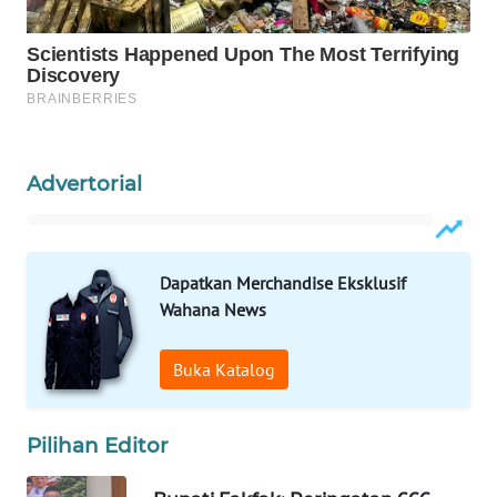
MAWAKA
ID
MARTABAT
NET
Advertorial
PLN
WATCH
Dapatkan Merchandise Eksklusif
MKLI
Wahana News
LPKKI
Buka Katalog
LKKI
Pilihan Editor
KOPEKLIN