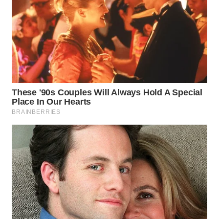
WN
NATUNA
WN
BINTAN
WN
MANDALIKA
WN
LIKUPANG
WN
LABUANBAJO
WN
BORNEO