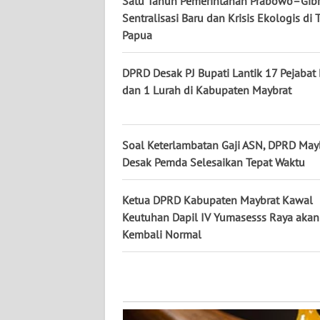
Satu Tahun Pemerintahan Prabowo–Gibr
WN
Sentralisasi Baru dan Krisis Ekologis di
KALTARA
Papua
WN
DPRD Desak PJ Bupati Lantik 17 Pejabat D
KALSEL
dan 1 Lurah di Kabupaten Maybrat
WN
KALTIM
Soal Keterlambatan Gaji ASN, DPRD May
Desak Pemda Selesaikan Tepat Waktu
WN
SULSEL
Ketua DPRD Kabupaten Maybrat Kawal
Keutuhan Dapil IV Yumasesss Raya akan
WN
Kembali Normal
GORONTALO
WN
SULUT