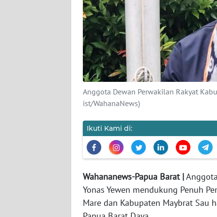
KARIR
DISCLAIMER
Wahana
News
Regional
Anggota Dewan Perwakilan Rakyat Kabupa
ist/WahanaNews)
WN
SUMUT
Ikuti Kami di:
WN
JAKARTA
Wahananews-Papua Barat |
Anggota
WN
Yonas Yewen mendukung Penuh Pe
JABAR
Mare dan Kabupaten Maybrat Sau ha
Papua Barat Daya.