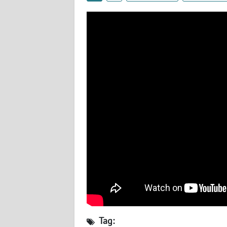
WN
BABEL
WN
SUMBAR
WN
SUMSEL
WN
BENGKULU
WN
LAMPUNG
WN
JATENG
Tag: