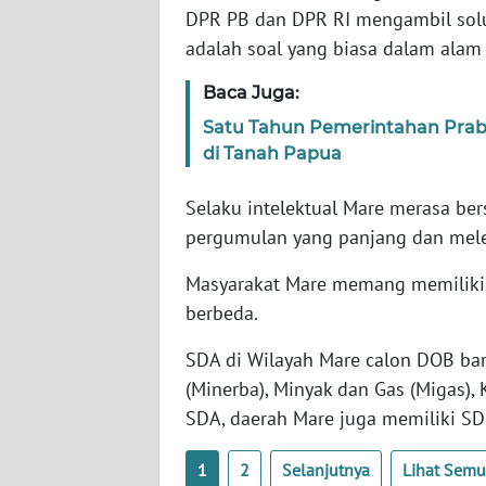
DPR PB dan DPR RI mengambil solus
WN
adalah soal yang biasa dalam alam 
SERAMBI
Baca Juga:
WN
Satu Tahun Pemerintahan Prabow
JAMBI
di Tanah Papua
WN
Selaku intelektual Mare merasa be
SULTRA
pergumulan yang panjang dan mele
WN
Masyarakat Mare memang memiliki s
NTB
berbeda.
WN
SDA di Wilayah Mare calon DOB baru
SULTENG
(Minerba), Minyak dan Gas (Migas), 
SDA, daerah Mare juga memiliki S
WN
SULBAR
1
2
Selanjutnya
Lihat Sem