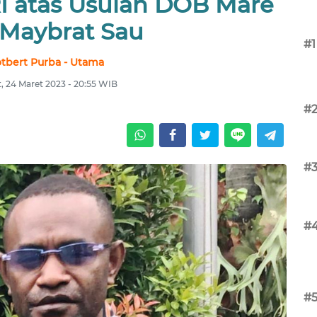
RI atas Usulan DOB Mare
Maybrat Sau
#1
tbert Purba - Utama
, 24 Maret 2023 - 20:55 WIB
#
#
#
#