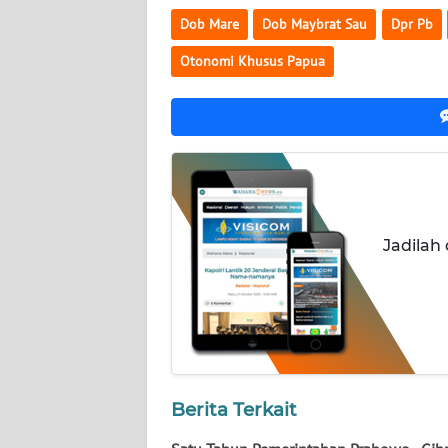
WN
Dob Mare
Dob Maybrat Sau
Dpr Pb
NUSANTARA
Otonomi Khusus Papua
WN
JOGJA
WN
JATIM
WN
Jadilah
BALI
WN
KALBAR
WN
Berita Terkait
KALTENG