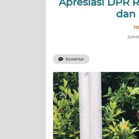
Apresiasi DPR 
dan 
INDEKS
BERITA
Ho
KONTAK
Jumat
KAMI
Komentar
INFO
IKLAN
TENTANG
KAMI
PEDOMAN
MEDIA
SIBER
REDAKSI