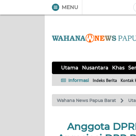
MENU
WAHANA
Tutup
TV
UTAMA
NUSANTARA
Utama
Nusantara
Khas
Ser
KHAS
Informasi
Indeks Berita
Kontak 
SERBA-
Wahana News Papua Barat
Ut
SERBI
OPINI
Anggota DPR
Informasi