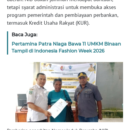
tetapi syarat administrasi untuk membuka akses
WN
program pemerintah dan pembiayaan perbankan,
SERAMBI
termasuk Kredit Usaha Rakyat (KUR).
Baca Juga:
WN
JAMBI
Pertamina Patra Niaga Bawa 11 UMKM Binaan
Tampil di Indonesia Fashion Week 2026
WN
SULTRA
WN
NTB
WN
SULTENG
WN
SULBAR