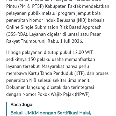
REDAKSI
Pintu (PM & PTSP) Kabupaten Fakfak mendekatkan
pelayanan publik melalui program jemput bola
KARIR
penerbitan Nomor Induk Berusaha (NIB) berbasis
Online Single Submission Risk Based Approach
DISCLAIMER
(OSS-RBA). Layanan digelar di lantai satu Pasar
Rakyat Thumburuni, Rabu, 1 Juli 2026.
Wahana
News
Hingga pelayanan ditutup pukul 12.00 WIT,
Regional
sedikitnya 130 pelaku usaha memanfaatkan
layanan tersebut. Masyarakat hanya perlu
WN
SUMUT
membawa Kartu Tanda Penduduk (KTP), dan proses
penerbitan NIB selesai sekitar lima menit.
WN
Dokumen langsung dicetak dan terintegrasi
JAKARTA
dengan Nomor Pokok Wajib Pajak (NPWP).
Baca Juga:
WN
JABAR
Bekali UMKM dengan Sertifikasi Halal,