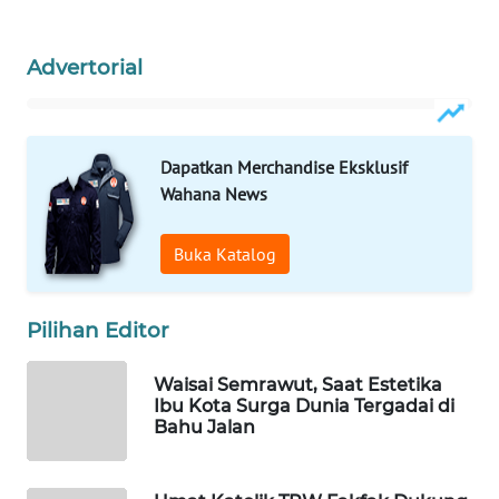
WAHANA
Advertorial
DESA
WISATA
LAPAK
Dapatkan Merchandise Eksklusif
WAHANA
Wahana News
Wahana
Network
Buka Katalog
KONSUMEN
Pilihan Editor
LISTRIK
Waisai Semrawut, Saat Estetika
MASYARAKAT
Ibu Kota Surga Dunia Tergadai di
KELISTRIKAN
Bahu Jalan
WALINKI
ID