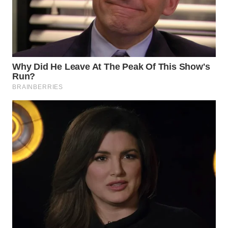
WN
SUMEDANG
WN
CIANJUR
WN
KEPULAUAN
SERIBU
WN
TANGERANG
WN
BINJAI
WN
CIREBON