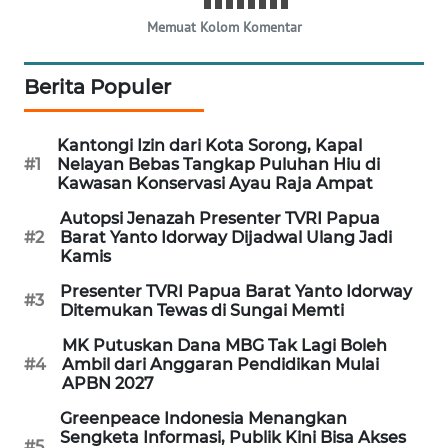
Memuat Kolom Komentar
SIBARAGAS
NEWS
Berita Populer
METRO
SIANTAR
Kantongi Izin dari Kota Sorong, Kapal
NEWS
#1
Nelayan Bebas Tangkap Puluhan Hiu di
Kawasan Konservasi Ayau Raja Ampat
METRO
Autopsi Jenazah Presenter TVRI Papua
MEDAN
#2
Barat Yanto Idorway Dijadwal Ulang Jadi
NEWS
Kamis
Presenter TVRI Papua Barat Yanto Idorway
#3
METRO
Ditemukan Tewas di Sungai Memti
JAKARTA
MK Putuskan Dana MBG Tak Lagi Boleh
NEWS
#4
Ambil dari Anggaran Pendidikan Mulai
APBN 2027
KRT
Greenpeace Indonesia Menangkan
NEWS
Sengketa Informasi, Publik Kini Bisa Akses
#5