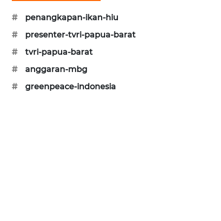
CILEUNGSI
#
penangkapan-ikan-hiu
NEWS
#
presenter-tvri-papua-barat
BERKAT
#
tvri-papua-barat
NEWS
#
anggaran-mbg
BERAMPU
#
greenpeace-indonesia
NEWS
ANUGERAH
NEWS
AKHLAK
ID
PERAPKI
NEWS