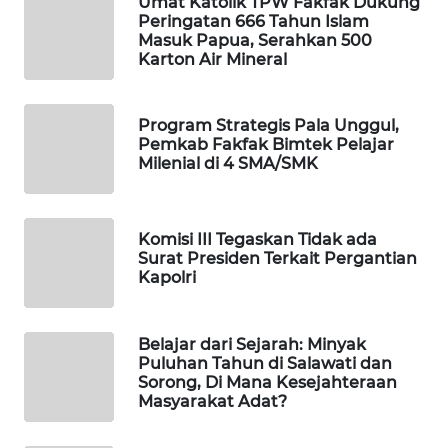
Umat Katolik TPW Fakfak Dukung
Peringatan 666 Tahun Islam
Masuk Papua, Serahkan 500
MAWAKA
Karton Air Mineral
ID
MARTABAT
Program Strategis Pala Unggul,
Pemkab Fakfak Bimtek Pelajar
NET
Milenial di 4 SMA/SMK
PLN
WATCH
Komisi III Tegaskan Tidak ada
Surat Presiden Terkait Pergantian
MKLI
Kapolri
LPKKI
Belajar dari Sejarah: Minyak
Puluhan Tahun di Salawati dan
LKKI
Sorong, Di Mana Kesejahteraan
Masyarakat Adat?
KOPEKLIN