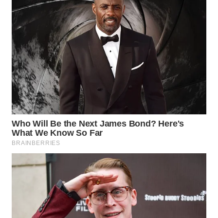
WN
NATUNA
WN
BINTAN
WN
MANDALIKA
WN
LIKUPANG
WN
LABUANBAJO
WN
BORNEO