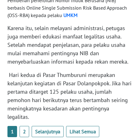
Pemberian penerbitan Nomor Induk Berusaha (NIB)
berbasis Online Single Submission Risk Based Approach
WN
(OSS-RBA) kepada pelaku
UMKM
BABEL
Karena itu, selain melayani administrasi, petugas
juga memberi edukasi manfaat legalitas usaha.
WN
SUMBAR
Setelah mendapat penjelasan, para pelaku usaha
mulai memahami pentingnya NIB dan
WN
menyebarluaskan informasi kepada rekan mereka.
SUMSEL
Hari kedua di Pasar Thumburuni merupakan
kelanjutan kegiatan di Pasar Dolanpokpok. Jika hari
WN
BENGKULU
pertama ditarget 125 pelaku usaha, jumlah
pemohon hari berikutnya terus bertambah seiring
WN
meningkatnya kesadaran akan pentingnya
LAMPUNG
legalitas.
WN
1
2
Selanjutnya
Lihat Semua
JATENG