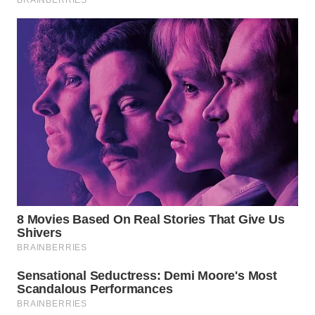
WAHANA
SPORT
WAHANA
UMKM
WAHANA
SELEB
WAHANA
PERSONA
WAHANA
OTOMOTIF
WAHANA
HEALTH