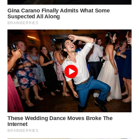
WN
INDRAMAYU
WN
KUNINGAN
WN
MAJALENGKA
WN
SUBANG
WN
SUKABUMI
WN
PURWAKARTA