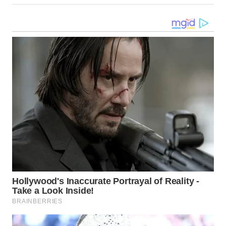
WN
TAPANULI
SELATAN
WN
TANJUNG
LESUNG
WN
KARO
WN
SIMALUNGUN
WN
LABUHANBATU