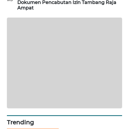
Dokumen Pencabutan Izin Tambang Raja
Ampat
KARING
NEWS
JURNAL
MARITIM
HUMBANG
NEWS
GARONGGANG
NEWS
FISUELRI
ID
ENERGI
NEWS
Trending