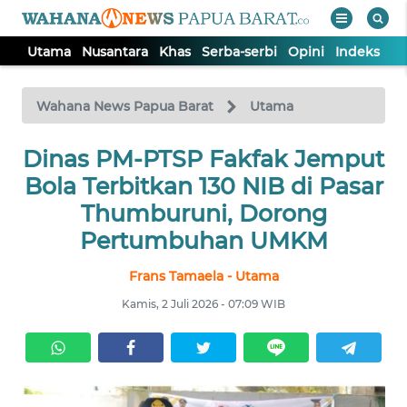
Utama
Nusantara
Khas
Serba-serbi
Opini
Indeks
WAHANA
Tutup
TV
Wahana News Papua Barat
Utama
Dinas PM-PTSP Fakfak Jemput
UTAMA
Bola Terbitkan 130 NIB di Pasar
NUSANTARA
Thumburuni, Dorong
Pertumbuhan UMKM
KHAS
Frans Tamaela - Utama
Kamis, 2 Juli 2026 - 07:09 WIB
SERBA-
SERBI
OPINI