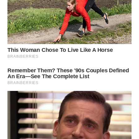
WN
BOGOR
WN
DEPOK
WN
TAPANULI
UTARA
WN
SAMOSIR
WN
PADANG
LAWAS