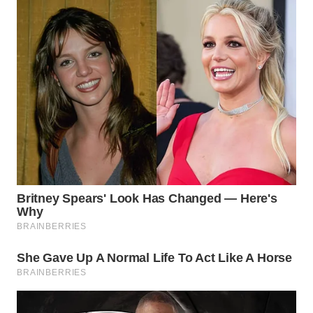
WN
PRIANGAN
TIMUR
WN
SEMARANG
WN
SOLO
WN
BOROBUDUR
WN
MADURA
WN
SURABAYA