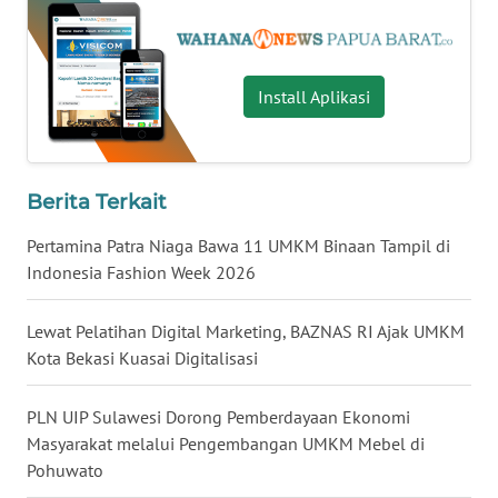
WN
KALTARA
Install Aplikasi
WN
KALSEL
Berita Terkait
WN
KALTIM
Pertamina Patra Niaga Bawa 11 UMKM Binaan Tampil di
Indonesia Fashion Week 2026
WN
SULSEL
Lewat Pelatihan Digital Marketing, BAZNAS RI Ajak UMKM
Kota Bekasi Kuasai Digitalisasi
WN
GORONTALO
PLN UIP Sulawesi Dorong Pemberdayaan Ekonomi
Masyarakat melalui Pengembangan UMKM Mebel di
WN
Pohuwato
SULUT