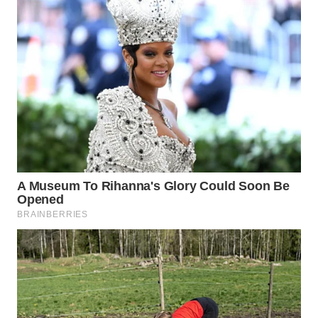
WN
TAPANULI
TENGAH
WN DELI
SERDANG
WN
TEBING
TINGGI
WN
PAKPAK
WN
KARAWANG
WN
BEKASI