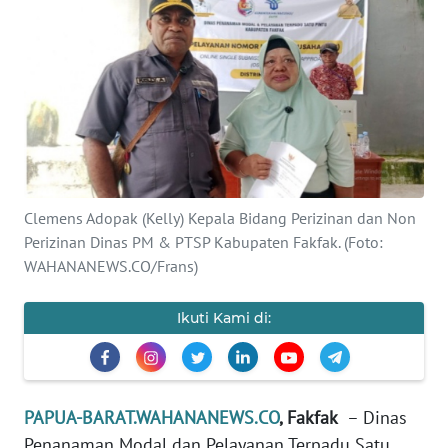
Informasi
INDEKS
BERITA
KONTAK
KAMI
INFO
Clemens Adopak (Kelly) Kepala Bidang Perizinan dan Non
IKLAN
Perizinan Dinas PM & PTSP Kabupaten Fakfak. (Foto:
WAHANANEWS.CO/Frans)
TENTANG
KAMI
Ikuti Kami di:
PEDOMAN
MEDIA
SIBER
PAPUA-BARAT.WAHANANEWS.CO
, Fakfak
– Dinas
Penanaman Modal dan Pelayanan Terpadu Satu