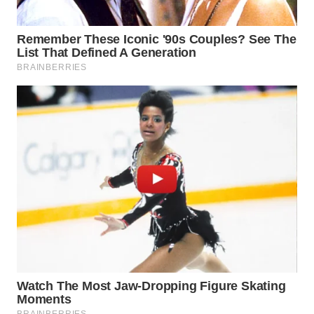
WAHANA
LISTRIK
WAHANA
TRAVEL
WAHANA
TV
WAHANANEWS
ID
WAHANANEWS
CO ID
WAHANANEWS
NET