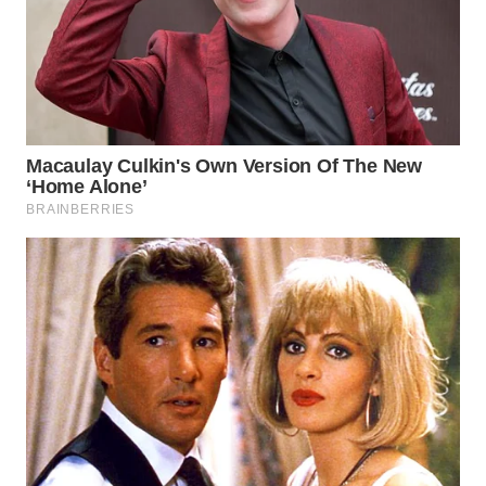
Wahana
Media
Group
WAHANA
NEWS
WAHANA
TANI
WAHANA
ADVOKAT
WAHANA
INFRASTRUKTUR
WAHANA
KONSUMEN