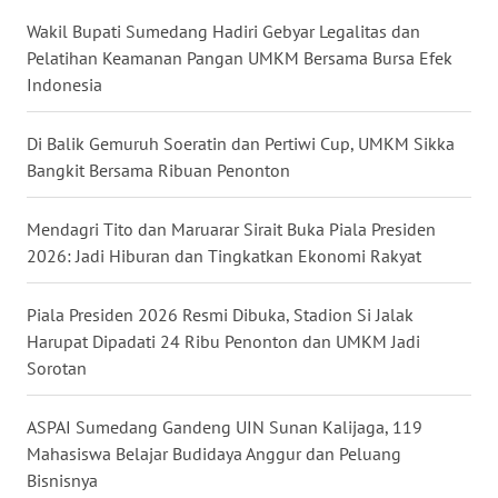
Wakil Bupati Sumedang Hadiri Gebyar Legalitas dan
WN
Pelatihan Keamanan Pangan UMKM Bersama Bursa Efek
MALUKU
Indonesia
WN
Di Balik Gemuruh Soeratin dan Pertiwi Cup, UMKM Sikka
MALUT
Bangkit Bersama Ribuan Penonton
WN
DAIRI
Mendagri Tito dan Maruarar Sirait Buka Piala Presiden
2026: Jadi Hiburan dan Tingkatkan Ekonomi Rakyat
WN
DANAU
Piala Presiden 2026 Resmi Dibuka, Stadion Si Jalak
TOBA
Harupat Dipadati 24 Ribu Penonton dan UMKM Jadi
Sorotan
WN
NIAS
ASPAI Sumedang Gandeng UIN Sunan Kalijaga, 119
Mahasiswa Belajar Budidaya Anggur dan Peluang
WN
Bisnisnya
LANGKAT