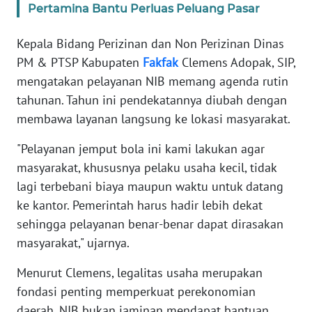
Pertamina Bantu Perluas Peluang Pasar
WN
BANTEN
Kepala Bidang Perizinan dan Non Perizinan Dinas
PM & PTSP Kabupaten
Fakfak
Clemens Adopak, SIP,
WN
mengatakan pelayanan NIB memang agenda rutin
NTT
tahunan. Tahun ini pendekatannya diubah dengan
membawa layanan langsung ke lokasi masyarakat.
WN
KEPRI
"Pelayanan jemput bola ini kami lakukan agar
masyarakat, khususnya pelaku usaha kecil, tidak
WN
lagi terbebani biaya maupun waktu untuk datang
PAPUA
ke kantor. Pemerintah harus hadir lebih dekat
sehingga pelayanan benar-benar dapat dirasakan
WN
masyarakat," ujarnya.
PAPUA
BARAT
Menurut Clemens, legalitas usaha merupakan
fondasi penting memperkuat perekonomian
WN
daerah. NIB bukan jaminan mendapat bantuan,
RIAU