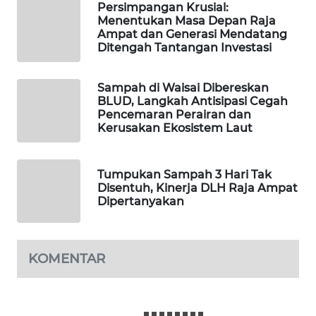
Persimpangan Krusial:
Menentukan Masa Depan Raja
PORTAL
Ampat dan Generasi Mendatang
KONSUMEN
Ditengah Tantangan Investasi
FORWAMKI
Sampah di Waisai Dibereskan
BLUD, Langkah Antisipasi Cegah
Pencemaran Perairan dan
ALPERKLINAS
Kerusakan Ekosistem Laut
FORJASIDA
Tumpukan Sampah 3 Hari Tak
Disentuh, Kinerja DLH Raja Ampat
TAMBANG
Dipertanyakan
NEWS
SITUNGIR
KOMENTAR
NEWS
SIDIKALANG
NEWS