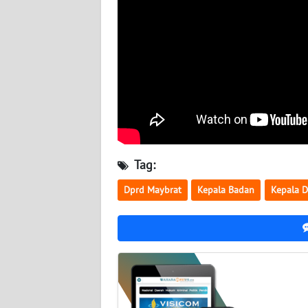
WN
BABEL
WN
SUMBAR
WN
SUMSEL
Tag:
WN
BENGKULU
Dprd Maybrat
Kepala Badan
Kepala D
WN
LAMPUNG
WN
JATENG