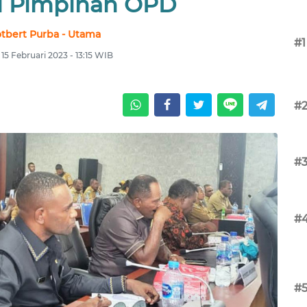
i Pimpinan OPD
tbert Purba - Utama
#1
15 Februari 2023 - 13:15 WIB
#
#
#
#