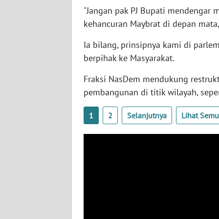
"Jangan pak PJ Bupati mendengar m
WN
SERAMBI
kehancuran Maybrat di depan mata,"
Ia bilang, prinsipnya kami di parl
WN
berpihak ke Masyarakat.
JAMBI
Fraksi NasDem mendukung restrukt
WN
pembangunan di titik wilayah, seper
SULTRA
1
2
Selanjutnya
Lihat Sem
WN
NTB
WN
SULTENG
WN
SULBAR