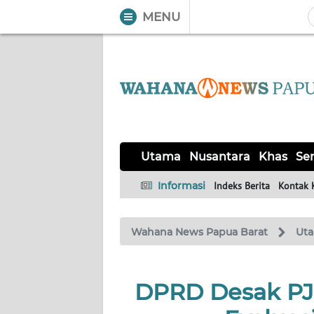
MENU
WAHANA
Tutup
TV
UTAMA
NUSANTARA
Utama
Nusantara
Khas
Ser
KHAS
Informasi
Indeks Berita
Kontak 
SERBA-
Wahana News Papua Barat
Ut
SERBI
OPINI
DPRD Desak PJ 
Informasi