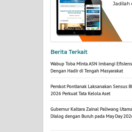
Jadilah
WN
NUSANTARA
WN
JOGJA
WN
Berita Terkait
JATIM
Wabup Toba Minta ASN Imbangi Efisiens
WN
Dengan Hadir di Tengah Masyarakat
BALI
Pemkot Pontianak Laksanakan Sensus 
WN
2026 Perkuat Tata Kelola Aset
KALBAR
Gubernur Kaltara Zainal Paliwang Utam
WN
Dialog dengan Buruh pada May Day 202
KALTENG