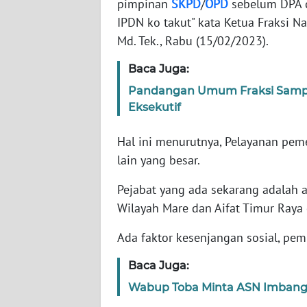
pimpinan
SKPD
/
OPD
sebelum DPA di
WN
BANTEN
IPDN ko takut" kata Ketua Fraksi 
Md. Tek., Rabu (15/02/2023).
WN
Baca Juga:
NTT
Pandangan Umum Fraksi Sampa
WN
Eksekutif
KEPRI
Hal ini menurutnya, Pelayanan pem
WN
lain yang besar.
PAPUA
Pejabat yang ada sekarang adalah 
Wilayah Mare dan Aifat Timur Raya 
WN
PAPUA
Ada faktor kesenjangan sosial, pe
BARAT
Baca Juga:
WN
Wabup Toba Minta ASN Imbangi 
RIAU