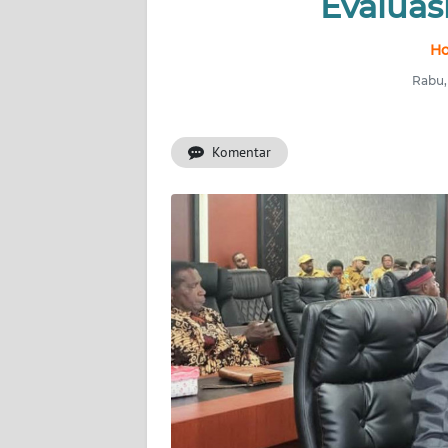
Evaluas
INDEKS
Ho
BERITA
Rabu, 
KONTAK
KAMI
Komentar
INFO
IKLAN
TENTANG
KAMI
PEDOMAN
MEDIA
SIBER
REDAKSI