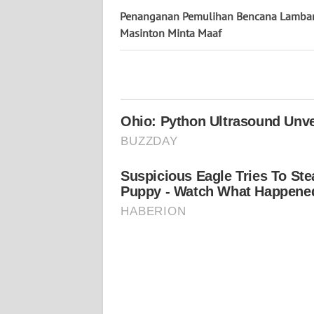
WN
Penanganan Pemulihan Bencana Lamba
KALTARA
Masinton Minta Maaf
WN
KALSEL
WN
KALTIM
WN
SULSEL
WN
GORONTALO
WN
SULUT