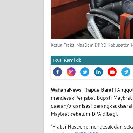
KARIR
DISCLAIMER
Wahana
Ketua Fraksi NasDem DPRD Kabupaten May
News
Regional
Ikuti Kami di:
WN
SUMUT
WahanaNews - Papua Barat |
Anggot
WN
mendesak Penjabat Bupati Maybrat 
JAKARTA
daerah/organisasi perangkat daer
Maybrat sebelum DPA dibagi.
WN
JABAR
"Fraksi NasDem, mendesak dan sek