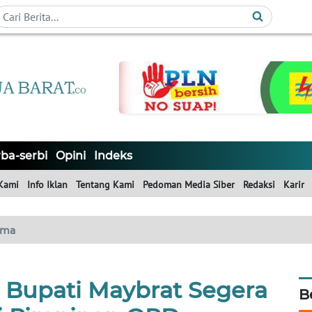
ba-serbi
Opini
Indeks
Kami
Info Iklan
Tentang Kami
Pedoman Media Siber
Redaksi
Karir
ama
Bupati Maybrat Segera
B