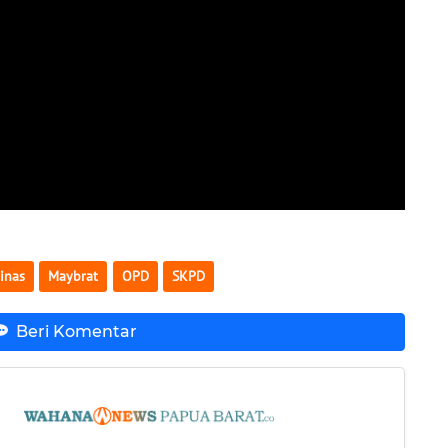
inas
Maybrat
OPD
SKPD
Beri Komentar