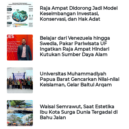
Raja Ampat Didorong Jadi Model
PORTAL
Keseimbangan Investasi,
KONSUMEN
Konservasi, dan Hak Adat
FORWAMKI
Belajar dari Venezuela hingga
Swedia, Pakar Pariwisata UF
ALPERKLINAS
Ingatkan Raja Ampat Hindari
Kutukan Sumber Daya Alam
FORJASIDA
Universitas Muhammadiyah
TAMBANG
Papua Barat Gencarkan Nilai-nilai
NEWS
Keislaman, Gelar Baitul Arqam
SITUNGIR
NEWS
Waisai Semrawut, Saat Estetika
Ibu Kota Surga Dunia Tergadai di
Bahu Jalan
SIDIKALANG
NEWS