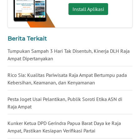
Install Aplikasi
WN
KALTARA
WN
Berita Terkait
KALSEL
Tumpukan Sampah 3 Hari Tak Disentuh, Kinerja DLH Raja
WN
Ampat Dipertanyakan
KALTIM
Rico Sia: Kualitas Pariwisata Raja Ampat Bertumpu pada
WN
Kebersihan, Keamanan, dan Kenyamanan
SULSEL
Pesta Joget Usai Pelantikan, Publik Soroti Etika ASN di
WN
Raja Ampat
GORONTALO
Kunker Ketua DPD Gerindra Papua Barat Daya ke Raja
WN
Ampat, Pastikan Kesiapan Verifikasi Partai
SULUT