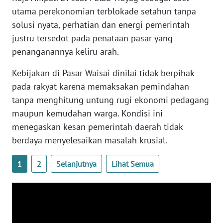
utama perekonomian terblokade setahun tanpa
WN
solusi nyata, perhatian dan energi pemerintah
BABEL
justru tersedot pada penataan pasar yang
penanganannya keliru arah.
WN
SUMBAR
Kebijakan di Pasar Waisai dinilai tidak berpihak
pada rakyat karena memaksakan pemindahan
WN
tanpa menghitung untung rugi ekonomi pedagang
SUMSEL
maupun kemudahan warga. Kondisi ini
menegaskan kesan pemerintah daerah tidak
WN
berdaya menyelesaikan masalah krusial.
BENGKULU
1
2
Selanjutnya
Lihat Semua
WN
LAMPUNG
WN
JATENG