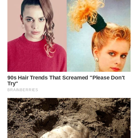
WN
TAPANULI
SELATAN
WN
TANJUNG
LESUNG
WN
KARO
WN
SIMALUNGUN
WN
LABUHANBATU