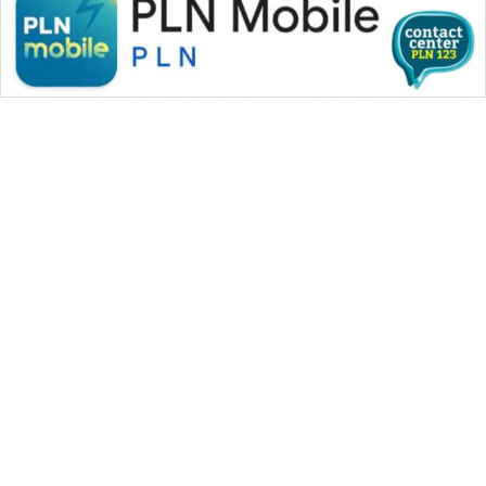
WAHANA MEDIA GROUP
|
|
|
WAHANA NEWS co
WAHANA TANI
WAHANA ADVOKAT
|
|
WAHANA INFRASTRUKTUR
WAHANA KONSUMEN
|
|
|
WAHANA LISTRIK
WAHANA TRAVEL
WAHANA TV
|
|
|
WAHANANEWS id
WAHANANEWS CO ID
WAHANANEWS NET
|
|
|
WAHANA SPORT ID
Wahana UMKM
Wahana Seleb