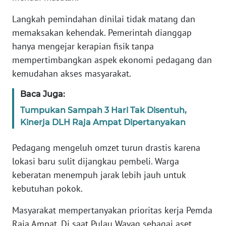
Langkah pemindahan dinilai tidak matang dan
WN
memaksakan kehendak. Pemerintah dianggap
SERAMBI
hanya mengejar kerapian fisik tanpa
mempertimbangkan aspek ekonomi pedagang dan
WN
kemudahan akses masyarakat.
JAMBI
Baca Juga:
WN
SULTRA
Tumpukan Sampah 3 Hari Tak Disentuh,
Kinerja DLH Raja Ampat Dipertanyakan
WN
Pedagang mengeluh omzet turun drastis karena
NTB
lokasi baru sulit dijangkau pembeli. Warga
keberatan menempuh jarak lebih jauh untuk
WN
SULTENG
kebutuhan pokok.
Masyarakat mempertanyakan prioritas kerja Pemda
WN
SULBAR
Raja Ampat. Di saat Pulau Wayag sebagai aset