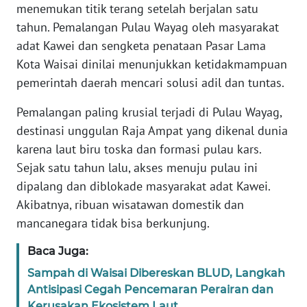
REDAKSI
menemukan titik terang setelah berjalan satu
tahun. Pemalangan Pulau Wayag oleh masyarakat
KARIR
adat Kawei dan sengketa penataan Pasar Lama
Kota Waisai dinilai menunjukkan ketidakmampuan
DISCLAIMER
pemerintah daerah mencari solusi adil dan tuntas.
Pemalangan paling krusial terjadi di Pulau Wayag,
Wahana
News
destinasi unggulan Raja Ampat yang dikenal dunia
Regional
karena laut biru toska dan formasi pulau kars.
Sejak satu tahun lalu, akses menuju pulau ini
WN
dipalang dan diblokade masyarakat adat Kawei.
SUMUT
Akibatnya, ribuan wisatawan domestik dan
mancanegara tidak bisa berkunjung.
WN
JAKARTA
Baca Juga:
Sampah di Waisai Dibereskan BLUD, Langkah
WN
Antisipasi Cegah Pencemaran Perairan dan
JABAR
Kerusakan Ekosistem Laut