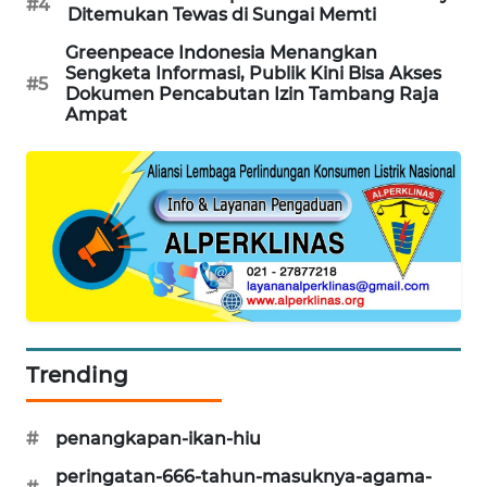
#4
Ditemukan Tewas di Sungai Memti
KARING
Greenpeace Indonesia Menangkan
NEWS
Sengketa Informasi, Publik Kini Bisa Akses
#5
Dokumen Pencabutan Izin Tambang Raja
JURNAL
Ampat
MARITIM
HUMBANG
NEWS
GARONGGANG
NEWS
FISUELRI
Trending
ID
ENERGI
#
penangkapan-ikan-hiu
NEWS
peringatan-666-tahun-masuknya-agama-