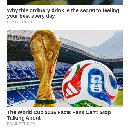
WN
BOGOR
WN
DEPOK
WN
TAPANULI
UTARA
WN
SAMOSIR
WN
PADANG
LAWAS