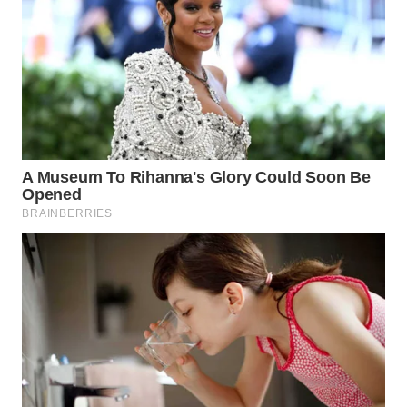
WN
INDRAMAYU
WN
KUNINGAN
WN
MAJALENGKA
WN
SUBANG
WN
SUKABUMI
WN
PURWAKARTA