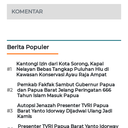
KOMENTAR
SIBARAGAS
NEWS
METRO
SIANTAR
NEWS
Berita Populer
METRO
Kantongi Izin dari Kota Sorong, Kapal
MEDAN
#1
Nelayan Bebas Tangkap Puluhan Hiu di
NEWS
Kawasan Konservasi Ayau Raja Ampat
Pemkab Fakfak Sambut Gubernur Papua
METRO
#2
dan Papua Barat Jelang Peringatan 666
JAKARTA
Tahun Islam Masuk Papua
NEWS
Autopsi Jenazah Presenter TVRI Papua
#3
Barat Yanto Idorway Dijadwal Ulang Jadi
KRT
Kamis
NEWS
Presenter TVRI Papua Barat Yanto Idorway