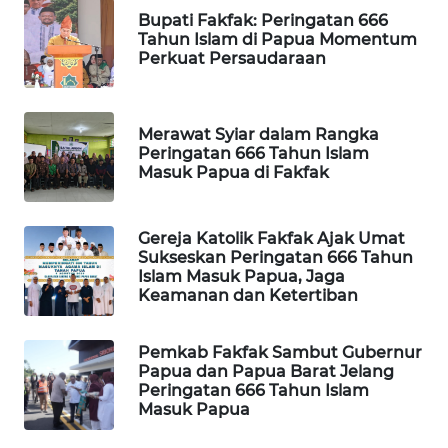
Bupati Fakfak: Peringatan 666
Tahun Islam di Papua Momentum
MAWAKA
Perkuat Persaudaraan
ID
MARTABAT
Merawat Syiar dalam Rangka
NET
Peringatan 666 Tahun Islam
Masuk Papua di Fakfak
PLN
WATCH
Gereja Katolik Fakfak Ajak Umat
Sukseskan Peringatan 666 Tahun
MKLI
Islam Masuk Papua, Jaga
Keamanan dan Ketertiban
LPKKI
Pemkab Fakfak Sambut Gubernur
Papua dan Papua Barat Jelang
LKKI
Peringatan 666 Tahun Islam
Masuk Papua
KOPEKLIN