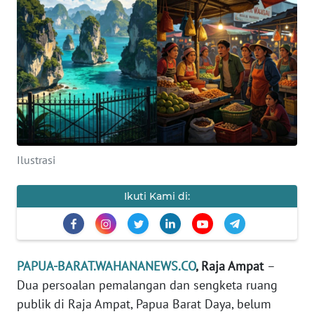
Informasi
INDEKS
BERITA
KONTAK
KAMI
INFO
Ilustrasi
IKLAN
Ikuti Kami di:
TENTANG
KAMI
PEDOMAN
PAPUA-BARAT.WAHANANEWS.CO
, Raja Ampat
–
MEDIA
Dua persoalan pemalangan dan sengketa ruang
SIBER
publik di Raja Ampat, Papua Barat Daya, belum