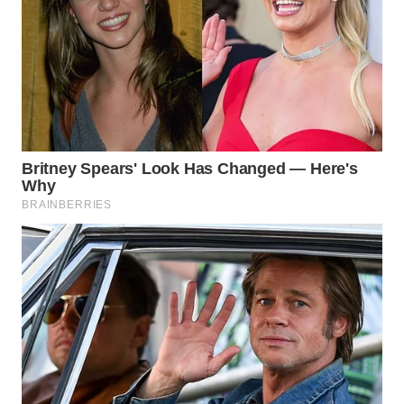
WAHANA
SPORT
WAHANA
UMKM
WAHANA
SELEB
WAHANA
PERSONA
WAHANA
OTOMOTIF
WAHANA
HEALTH