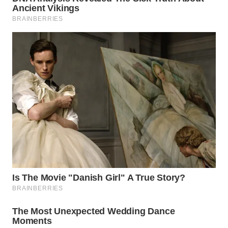
WN
NATUNA
WN
BINTAN
WN
MANDALIKA
WN
LIKUPANG
WN
LABUANBAJO
WN
BORNEO