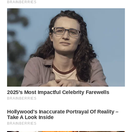
Wahana
Media
Group
WAHANA
NEWS
WAHANA
TANI
WAHANA
ADVOKAT
WAHANA
INFRASTRUKTUR
WAHANA
KONSUMEN