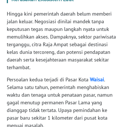
WN
Hingga kini pemerintah daerah belum memberi
BANTEN
jalan keluar. Negosiasi dinilai mandek tanpa
keputusan tegas maupun langkah nyata untuk
WN
NTT
memulihkan akses. Dampaknya, sektor pariwisata
terganggu, citra Raja Ampat sebagai destinasi
WN
kelas dunia tercoreng, dan potensi pendapatan
KEPRI
daerah serta kesejahteraan masyarakat sekitar
terhambat.
WN
PAPUA
Persoalan kedua terjadi di Pasar Kota
Waisai
.
Selama satu tahun, pemerintah menghabiskan
WN
waktu dan tenaga untuk penataan pasar, namun
PAPUA
gagal menutup permanen Pasar Lama yang
BARAT
dianggap tidak tertata. Upaya pemindahan ke
pasar baru sekitar 1 kilometer dari pusat kota
WN
menuai masalah.
RIAU