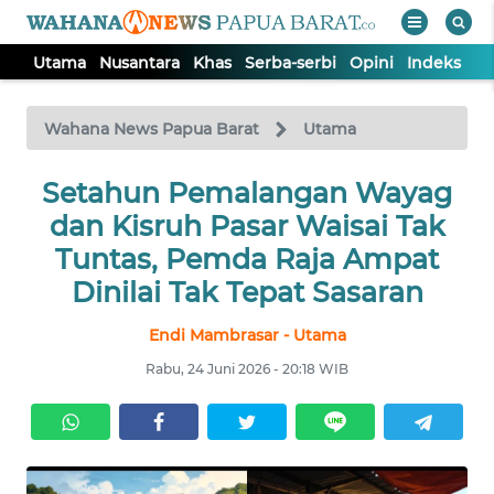
Utama
Nusantara
Khas
Serba-serbi
Opini
Indeks
WAHANA
Tutup
TV
Wahana News Papua Barat
Utama
UTAMA
Setahun Pemalangan Wayag
dan Kisruh Pasar Waisai Tak
NUSANTARA
Tuntas, Pemda Raja Ampat
Dinilai Tak Tepat Sasaran
KHAS
Endi Mambrasar - Utama
Rabu, 24 Juni 2026 - 20:18 WIB
SERBA-
SERBI
OPINI