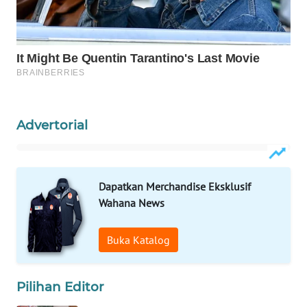
WAHANA
DESA
WISATA
LAPAK
WAHANA
Advertorial
Wahana
Network
Dapatkan Merchandise Eksklusif
KONSUMEN
Wahana News
LISTRIK
Buka Katalog
MASYARAKAT
KELISTRIKAN
Pilihan Editor
WALINKI
ID