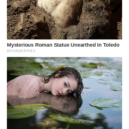
WN
TAPANULI
TENGAH
WN DELI
SERDANG
WN
TEBING
TINGGI
WN
PAKPAK
WN
KARAWANG
WN
BEKASI