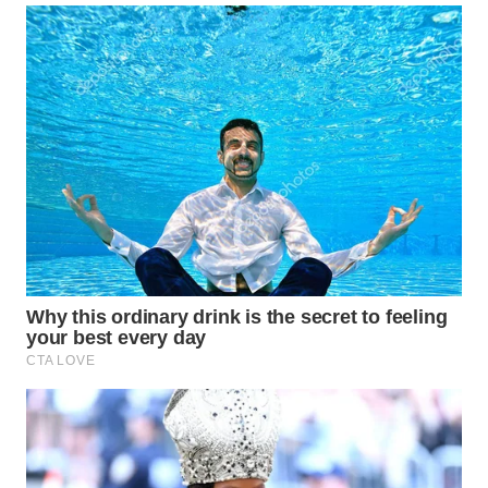
WN
SUMEDANG
WN
CIANJUR
WN
KEPULAUAN
SERIBU
WN
TANGERANG
WN
BINJAI
WN
CIREBON