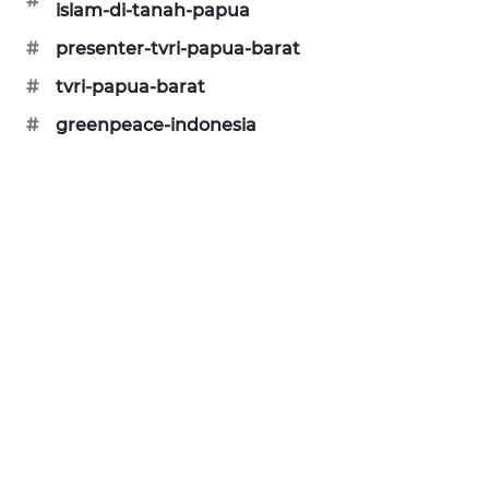
#
islam-di-tanah-papua
CILEUNGSI
#
presenter-tvri-papua-barat
NEWS
#
tvri-papua-barat
BERKAT
#
greenpeace-indonesia
NEWS
BERAMPU
NEWS
ANUGERAH
NEWS
AKHLAK
ID
PERAPKI
NEWS