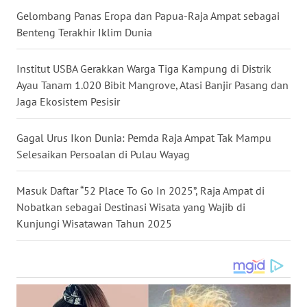
Gelombang Panas Eropa dan Papua-Raja Ampat sebagai
WN
Benteng Terakhir Iklim Dunia
MALUKU
Institut USBA Gerakkan Warga Tiga Kampung di Distrik
WN
Ayau Tanam 1.020 Bibit Mangrove, Atasi Banjir Pasang dan
MALUT
Jaga Ekosistem Pesisir
WN
Gagal Urus Ikon Dunia: Pemda Raja Ampat Tak Mampu
DAIRI
Selesaikan Persoalan di Pulau Wayag
WN
DANAU
Masuk Daftar “52 Place To Go In 2025”, Raja Ampat di
TOBA
Nobatkan sebagai Destinasi Wisata yang Wajib di
Kunjungi Wisatawan Tahun 2025
WN
NIAS
WN
LANGKAT