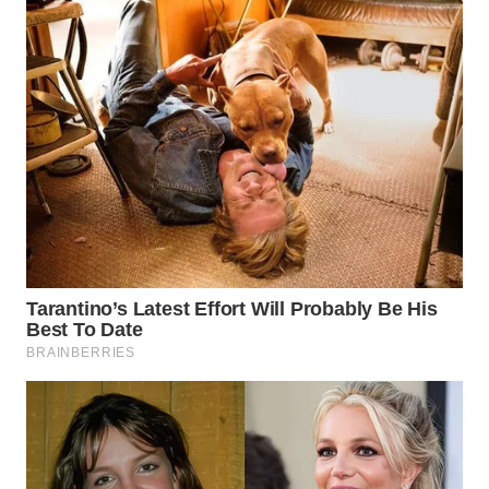
WAHANA
LISTRIK
WAHANA
TRAVEL
WAHANA
TV
WAHANANEWS
ID
WAHANANEWS
CO ID
WAHANANEWS
NET