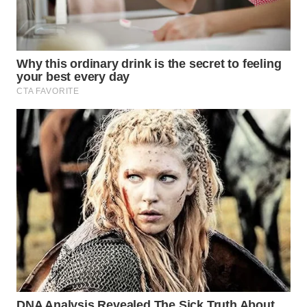
WN
PRIANGAN
TIMUR
WN
SEMARANG
WN
SOLO
WN
BOROBUDUR
WN
MADURA
WN
SURABAYA