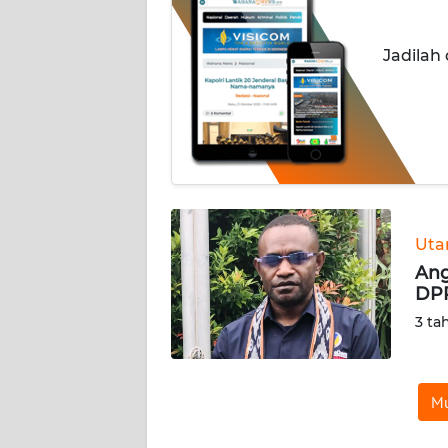
INDEKS
Jadilah
BERITA
KONTAK
KAMI
INFO
IKLAN
Ut
TENTANG
Ang
KAMI
DPR
3 ta
PEDOMAN
MEDIA
SIBER
Mu
REDAKSI