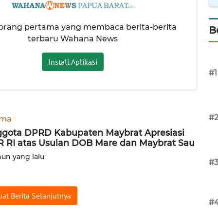
 orang pertama yang membaca berita-berita
B
terbaru Wahana News
Install Aplikasi
#1
#
ama
gota DPRD Kabupaten Maybrat Apresiasi
 RI atas Usulan DOB Mare dan Maybrat Sau
hun yang lalu
#
at Berita Selanjutnya
#