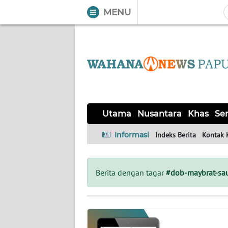
MENU
WAHANA
Tutup
TV
UTAMA
NUSANTARA
Utama
Nusantara
Khas
Ser
KHAS
Informasi
Indeks Berita
Kontak 
SERBA-
SERBI
Berita dengan tagar
#dob-maybrat-sa
OPINI
Informasi