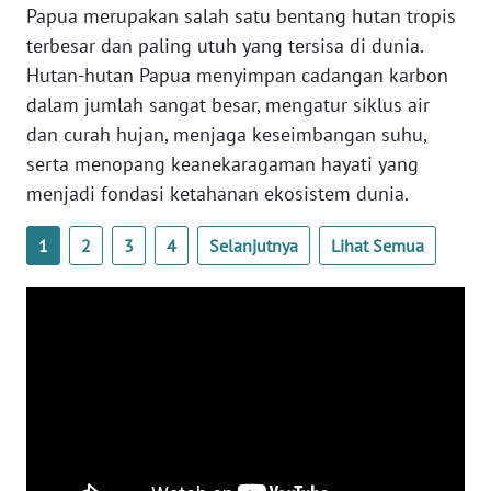
Papua merupakan salah satu bentang hutan tropis
terbesar dan paling utuh yang tersisa di dunia.
WN
BABEL
Hutan-hutan Papua menyimpan cadangan karbon
dalam jumlah sangat besar, mengatur siklus air
WN
dan curah hujan, menjaga keseimbangan suhu,
SUMBAR
serta menopang keanekaragaman hayati yang
menjadi fondasi ketahanan ekosistem dunia.
WN
SUMSEL
1
2
3
4
Selanjutnya
Lihat Semua
WN
BENGKULU
WN
LAMPUNG
WN
JATENG