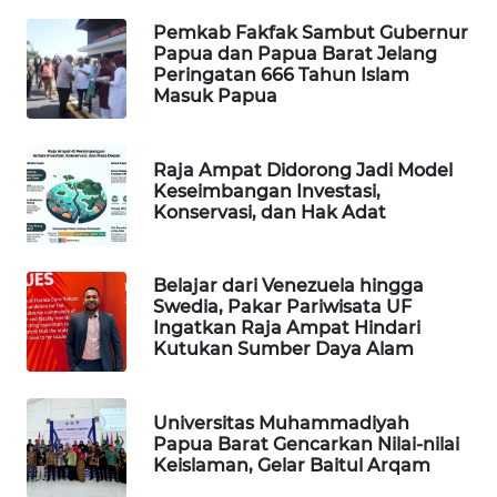
Pemkab Fakfak Sambut Gubernur
PORTAL
Papua dan Papua Barat Jelang
KONSUMEN
Peringatan 666 Tahun Islam
Masuk Papua
FORWAMKI
Raja Ampat Didorong Jadi Model
ALPERKLINAS
Keseimbangan Investasi,
Konservasi, dan Hak Adat
FORJASIDA
Belajar dari Venezuela hingga
TAMBANG
Swedia, Pakar Pariwisata UF
NEWS
Ingatkan Raja Ampat Hindari
Kutukan Sumber Daya Alam
SITUNGIR
NEWS
Universitas Muhammadiyah
Papua Barat Gencarkan Nilai-nilai
SIDIKALANG
Keislaman, Gelar Baitul Arqam
NEWS