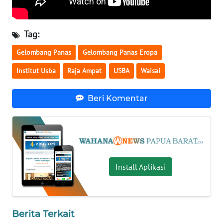
WN
NUSANTARA
Tag:
Gelombang Panas
Gelombang Panas Eropa
WN
JOGJA
Institut Usba
Raja Ampat
USBA
Waisai
WN
Beri Komentar
JATIM
WN
BALI
Install Aplikasi
WN
KALBAR
WN
Berita Terkait
KALTENG