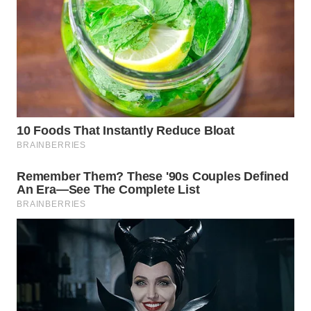
WN
NATUNA
WN
BINTAN
WN
MANDALIKA
WN
LIKUPANG
WN
LABUANBAJO
WN
BORNEO