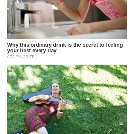
WN
SUMEDANG
WN
CIANJUR
WN
KEPULAUAN
SERIBU
WN
TANGERANG
WN
BINJAI
WN
CIREBON