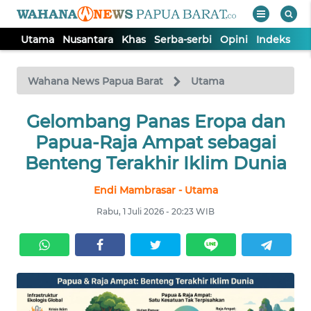
Utama
Nusantara
Khas
Serba-serbi
Opini
Indeks
WAHANA
Tutup
TV
Wahana News Papua Barat
Utama
UTAMA
Gelombang Panas Eropa dan
Papua-Raja Ampat sebagai
NUSANTARA
Benteng Terakhir Iklim Dunia
Endi Mambrasar - Utama
KHAS
Rabu, 1 Juli 2026 - 20:23 WIB
SERBA-
SERBI
OPINI