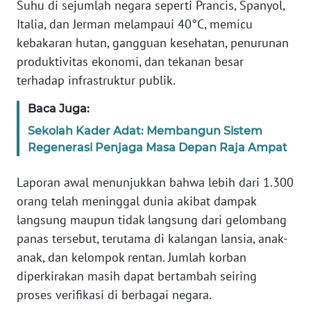
Suhu di sejumlah negara seperti Prancis, Spanyol,
REDAKSI
Italia, dan Jerman melampaui 40°C, memicu
kebakaran hutan, gangguan kesehatan, penurunan
KARIR
produktivitas ekonomi, dan tekanan besar
terhadap infrastruktur publik.
DISCLAIMER
Baca Juga:
Wahana
News
Sekolah Kader Adat: Membangun Sistem
Regional
Regenerasi Penjaga Masa Depan Raja Ampat
WN
Laporan awal menunjukkan bahwa lebih dari 1.300
SUMUT
orang telah meninggal dunia akibat dampak
langsung maupun tidak langsung dari gelombang
WN
panas tersebut, terutama di kalangan lansia, anak-
JAKARTA
anak, dan kelompok rentan. Jumlah korban
diperkirakan masih dapat bertambah seiring
WN
proses verifikasi di berbagai negara.
JABAR