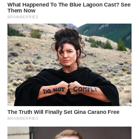
WN
TAPANULI
TENGAH
WN DELI
SERDANG
WN
TEBING
TINGGI
WN
PAKPAK
WN
KARAWANG
WN
BEKASI