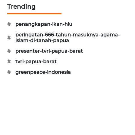
Trending
CILEUNGSI
NEWS
#
penangkapan-ikan-hiu
BERKAT
peringatan-666-tahun-masuknya-agama-
NEWS
#
islam-di-tanah-papua
#
presenter-tvri-papua-barat
BERAMPU
NEWS
#
tvri-papua-barat
#
greenpeace-indonesia
ANUGERAH
NEWS
AKHLAK
ID
PERAPKI
NEWS