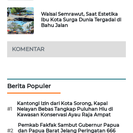
SIBARAGAS
Waisai Semrawut, Saat Estetika
NEWS
Ibu Kota Surga Dunia Tergadai di
Bahu Jalan
METRO
SIANTAR
NEWS
KOMENTAR
METRO
MEDAN
NEWS
Berita Populer
METRO
JAKARTA
Kantongi Izin dari Kota Sorong, Kapal
NEWS
#1
Nelayan Bebas Tangkap Puluhan Hiu di
Kawasan Konservasi Ayau Raja Ampat
KRT
Pemkab Fakfak Sambut Gubernur Papua
NEWS
#2
dan Papua Barat Jelang Peringatan 666