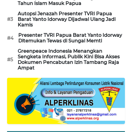
Tahun Islam Masuk Papua
KARING
Autopsi Jenazah Presenter TVRI Papua
NEWS
#3
Barat Yanto Idorway Dijadwal Ulang Jadi
Kamis
JURNAL
Presenter TVRI Papua Barat Yanto Idorway
MARITIM
#4
Ditemukan Tewas di Sungai Memti
Greenpeace Indonesia Menangkan
HUMBANG
Sengketa Informasi, Publik Kini Bisa Akses
NEWS
#5
Dokumen Pencabutan Izin Tambang Raja
Ampat
GARONGGANG
NEWS
FISUELRI
ID
ENERGI
NEWS