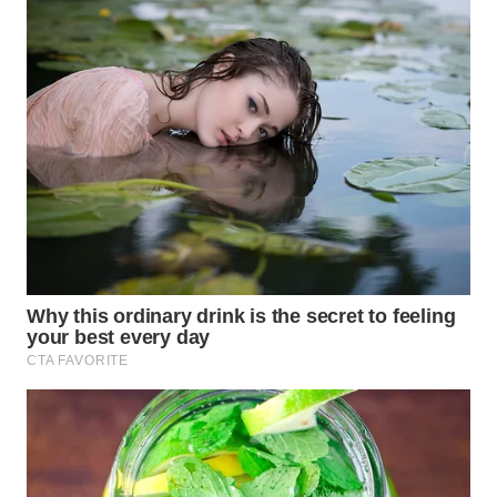
WN
PRIANGAN
TIMUR
WN
SEMARANG
WN
SOLO
WN
BOROBUDUR
WN
MADURA
WN
SURABAYA