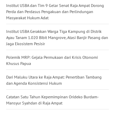
Institut USBA dan Tim 9 Gelar Senat Raja Ampat Dorong
WN
Perda dan Perdasus Pengakuan dan Perlindungan
KALTARA
Masyarakat Hukum Adat
WN
Institut USBA Gerakkan Warga Tiga Kampung di Distrik
KALSEL
Ayau Tanam 1.020 Bibit Mangrove, Atasi Banjir Pasang dan
Jaga Ekosistem Pesisir
WN
KALTIM
Polemik MRP: Gejala Permukaan dari Krisis Otonomi
Khusus Papua
WN
SULSEL
Dari Maluku Utara ke Raja Ampat: Penertiban Tambang
dan Agenda Konsistensi Hukum
WN
GORONTALO
Catatan Satu Tahun Kepemimpinan Orideko Burdam-
Mansyur Syahdan di Raja Ampat
WN
SULUT