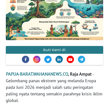
Informasi
INDEKS
BERITA
KONTAK
KAMI
Ikuti Kami di:
INFO
IKLAN
TENTANG
PAPUA-BARAT.WAHANANEWS.CO
, Raja Ampat
-
KAMI
Gelombang panas ekstrem yang melanda Eropa
pada Juni 2026 menjadi salah satu peringatan
PEDOMAN
paling nyata tentang semakin parahnya krisis iklim
MEDIA
SIBER
global.