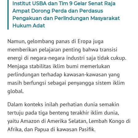
Institut USBA dan Tim 9 Gelar Senat Raja
Ampat Dorong Perda dan Perdasus
WN
Pengakuan dan Perlindungan Masyarakat
SERAMBI
Hukum Adat
WN
Namun, gelombang panas di Eropa juga
JAMBI
memberikan pelajaran penting bahwa transisi
energi di negara-negara industri saja tidak cukup.
WN
Menjaga stabilitas iklim bumi memerlukan
SULTRA
perlindungan terhadap kawasan-kawasan yang
masih berfungsi sebagai penyangga sistem iklim
WN
NTB
global.
Dalam konteks inilah perhatian dunia semakin
WN
tertuju pada tiga benteng terakhir iklim dunia,
SULTENG
yaitu Amazon di Amerika Selatan, Lembah Kongo di
Afrika, dan Papua di kawasan Pasifik.
WN
SULBAR