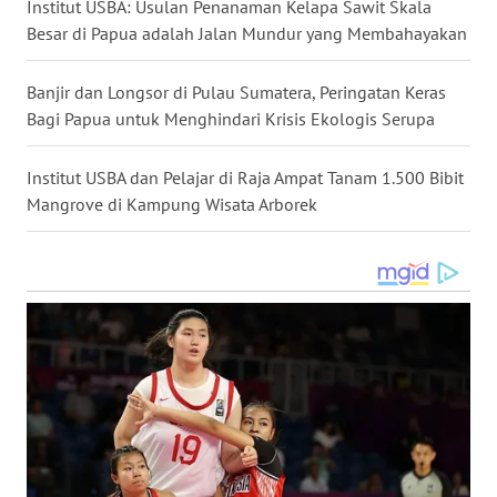
Institut USBA: Usulan Penanaman Kelapa Sawit Skala
Besar di Papua adalah Jalan Mundur yang Membahayakan
WN
MALUKU
Banjir dan Longsor di Pulau Sumatera, Peringatan Keras
Bagi Papua untuk Menghindari Krisis Ekologis Serupa
WN
MALUT
Institut USBA dan Pelajar di Raja Ampat Tanam 1.500 Bibit
WN
Mangrove di Kampung Wisata Arborek
DAIRI
WN
DANAU
TOBA
WN
NIAS
WN
LANGKAT