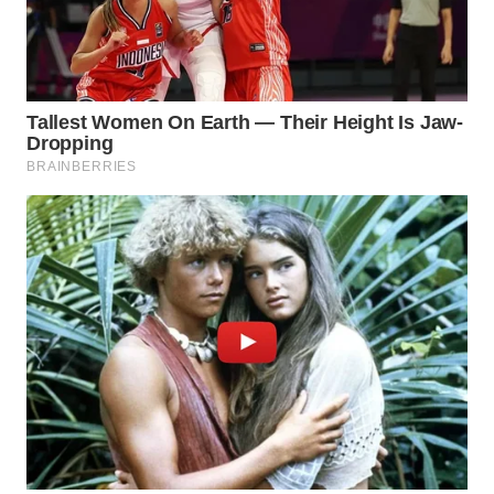
WN
TAPANULI
SELATAN
WN
TANJUNG
LESUNG
WN
KARO
WN
SIMALUNGUN
WN
LABUHANBATU