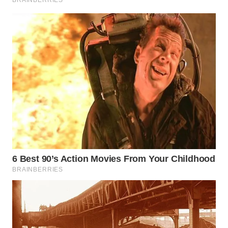
WAHANA
SPORT
WAHANA
UMKM
WAHANA
SELEB
WAHANA
PERSONA
WAHANA
OTOMOTIF
WAHANA
HEALTH