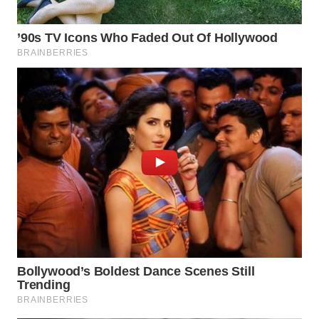
WN
INDRAMAYU
WN
KUNINGAN
WN
MAJALENGKA
WN
SUBANG
WN
SUKABUMI
WN
PURWAKARTA