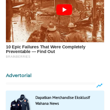
WAHANA
DESA
WISATA
LAPAK
WAHANA
Wahana
Network
KONSUMEN
LISTRIK
Advertorial
MASYARAKAT
KELISTRIKAN
Dapatkan Merchandise Eksklusif
Wahana News
WALINKI
ID