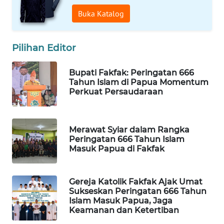
Buka Katalog
MAWAKA
ID
Pilihan Editor
MARTABAT
Bupati Fakfak: Peringatan 666
NET
Tahun Islam di Papua Momentum
Perkuat Persaudaraan
PLN
WATCH
Merawat Syiar dalam Rangka
MKLI
Peringatan 666 Tahun Islam
Masuk Papua di Fakfak
LPKKI
Gereja Katolik Fakfak Ajak Umat
LKKI
Sukseskan Peringatan 666 Tahun
Islam Masuk Papua, Jaga
Keamanan dan Ketertiban
KOPEKLIN