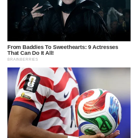
Wahana
Media
Group
WAHANA
NEWS
WAHANA
TANI
WAHANA
ADVOKAT
WAHANA
INFRASTRUKTUR
WAHANA
KONSUMEN