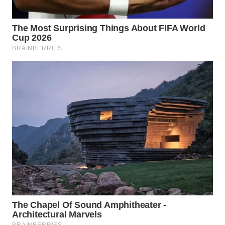
WAHANA
LISTRIK
WAHANA
TRAVEL
WAHANA
TV
WAHANANEWS
ID
WAHANANEWS
CO ID
WAHANANEWS
NET