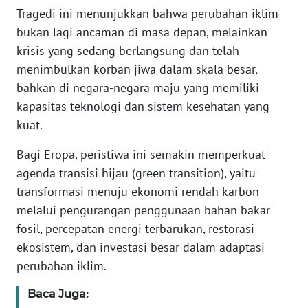
Tragedi ini menunjukkan bahwa perubahan iklim
WN
bukan lagi ancaman di masa depan, melainkan
BANTEN
krisis yang sedang berlangsung dan telah
menimbulkan korban jiwa dalam skala besar,
WN
bahkan di negara-negara maju yang memiliki
NTT
kapasitas teknologi dan sistem kesehatan yang
kuat.
WN
KEPRI
Bagi Eropa, peristiwa ini semakin memperkuat
agenda transisi hijau (green transition), yaitu
WN
PAPUA
transformasi menuju ekonomi rendah karbon
melalui pengurangan penggunaan bahan bakar
WN
fosil, percepatan energi terbarukan, restorasi
PAPUA
ekosistem, dan investasi besar dalam adaptasi
BARAT
perubahan iklim.
WN
Baca Juga:
RIAU