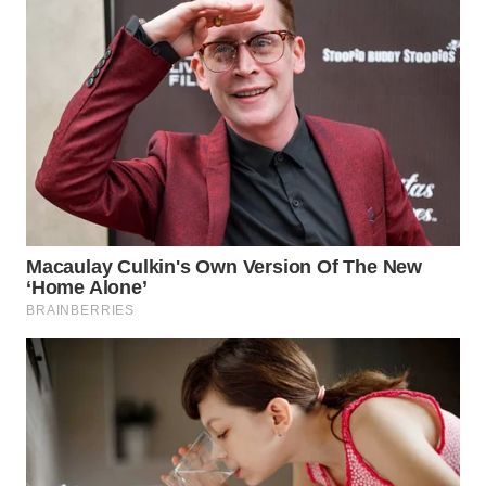
WN
BOGOR
WN
DEPOK
WN
TAPANULI
UTARA
WN
SAMOSIR
WN
PADANG
LAWAS