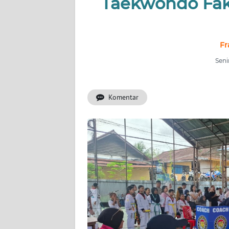
Taekwondo Fak
INDEKS
BERITA
Fr
KONTAK
Seni
KAMI
Komentar
INFO
IKLAN
TENTANG
KAMI
PEDOMAN
MEDIA
SIBER
REDAKSI