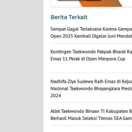
WN
KALTARA
Berita Terkait
WN
Sempat Gagal Terlaksana Karena Gempa
KALSEL
Open 2025 Kembali Digelar Juni Menda
WN
Kontingen Taekwondo Pakpak Bharat Ra
KALTIM
Emas 11 Perak di Open Menpora Cup
WN
SULSEL
Nadhifa Ziya Sudewa Raih Emas di Keju
Nasional Taekwondo Bhayangkara Presisi
WN
2024
GORONTALO
Atlet Taekwondo Binaan TI Kabupaten 
WN
Berhasil Masuk Seleksi Timnas SEA Ga
SULUT