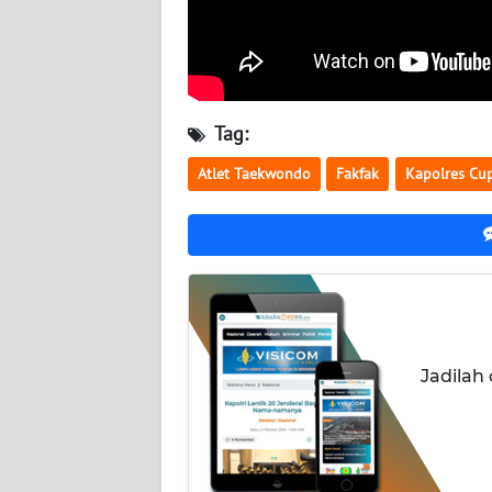
WN
NUSANTARA
WN
JOGJA
Tag:
Atlet Taekwondo
Fakfak
Kapolres Cu
WN
JATIM
WN
BALI
WN
KALBAR
Jadilah
WN
KALTENG