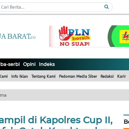
ba-serbi
Opini
Indeks
Kami
Info Iklan
Tentang Kami
Pedoman Media Siber
Redaksi
Karir
ama
mpil di Kapolres Cup II,
B