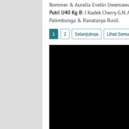
Rommer & Aurelia Evelin Uwemaw
WN
Putri U40 Kg B
: I Kadek Cherry G.N. 
BABEL
Palimbunga & Ranatasya Rusli.
WN
SUMBAR
1
2
Selanjutnya
Lihat Sem
WN
SUMSEL
WN
BENGKULU
WN
LAMPUNG
WN
JATENG