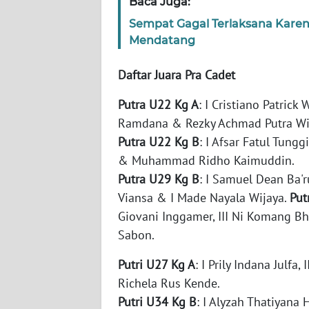
Baca Juga:
WN
Sempat Gagal Terlaksana Karen
SERAMBI
Mendatang
WN
Daftar Juara Pra Cadet
JAMBI
Putra U22 Kg A
: I Cristiano Patrick
WN
Ramdana & Rezky Achmad Putra W
SULTRA
Putra U22 Kg B
: I Afsar Fatul Tungg
& Muhammad Ridho Kaimuddin.
WN
Putra U29 Kg B
: I Samuel Dean Ba'r
NTB
Viansa & I Made Nayala Wijaya.
Put
Giovani Inggamer, III Ni Komang Bh
WN
Sabon.
SULTENG
Putri U27 Kg A
: I Prily Indana Julfa
WN
Richela Rus Kende.
SULBAR
Putri U34 Kg B
: I Alyzah Thatiyana 