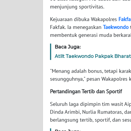
WN
menjunjung sportivitas.
BANTEN
Kejuaraan dibuka Wakapolres
Fakfa
WN
Fakfak. Ia menegaskan
Taekwondo
t
NTT
membentuk generasi muda berkarak
WN
Baca Juga:
KEPRI
Atlit Taekwondo Pakpak Bhara
WN
"Menang adalah bonus, tetapi kar
PAPUA
sesungguhnya," pesan Wakapolres k
WN
Pertandingan Tertib dan Sportif
PAPUA
BARAT
Seluruh laga dipimpin tim wasit Aipt
Dinda Arimbi, Nurlia Rumatoras, da
WN
berlangsung tertib, sportif, dan ses
RIAU