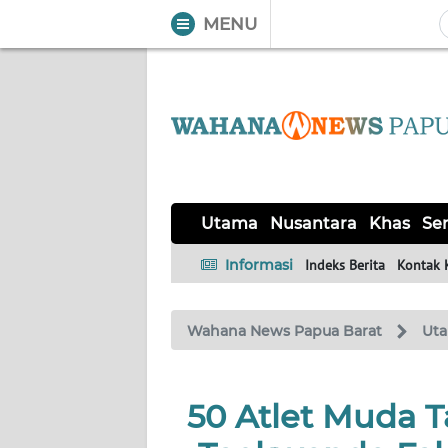
MENU
WAHANA
Tutup
TV
UTAMA
NUSANTARA
Utama
Nusantara
Khas
Ser
KHAS
Informasi
Indeks Berita
Kontak 
SERBA-
Wahana News Papua Barat
Ut
SERBI
OPINI
50 Atlet Muda Ta
Informasi