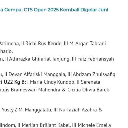
a Gempa, CTS Open 2025 Kembali Digelar Juni
 Watimena, II Richi Rus Kende, III M. Arqan Tabrani
iharjo.
in, II Athrrazka Ghifarial Tanjung, III Faiz Febriansyah
u, II Devan Alfariski Manggala, III Abrizam Zhulsyafiq
ri U22 Kg B:
I Maria Cindy Kundop, II Serenata
ilqis Brameswari Mahendra & Cicilia Olivia Barek
, II Yusty Z.M. Manggalatu, III Nurfaziah Azahra &
Hindom, II Merlian Briliant Kabel, III Michele Emelly