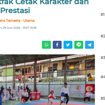
fak Cetak Karakter dan
Prestasi
#1
ans Tamaela - Utama
n, 29 Juni 2026 - 19:57 WIB
#
#
#
#