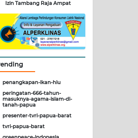
Izin Tambang Raja Ampat
rending
penangkapan-ikan-hiu
peringatan-666-tahun-
masuknya-agama-islam-di-
tanah-papua
presenter-tvri-papua-barat
tvri-papua-barat
greenpeace-indonesia