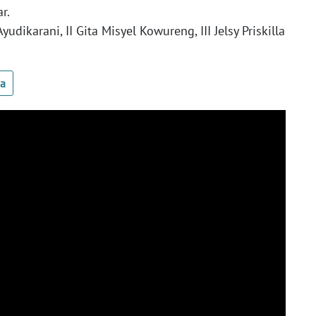
ar.
Ayudikarani, II Gita Misyel Kowureng, III Jelsy Priskilla
ua