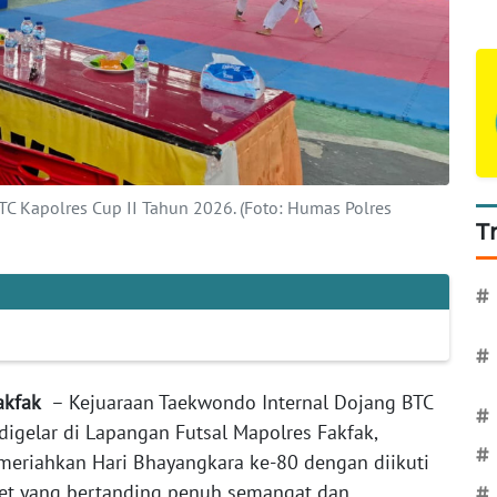
C Kapolres Cup II Tahun 2026. (Foto: Humas Polres
T
#
#
Fakfak
– Kejuaraan Taekwondo Internal Dojang BTC
#
digelar di Lapangan Futsal Mapolres Fakfak,
#
emeriahkan Hari Bhayangkara ke-80 dengan diikuti
adet yang bertanding penuh semangat dan
#