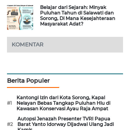
Belajar dari Sejarah: Minyak
SIBARAGAS
Puluhan Tahun di Salawati dan
Sorong, Di Mana Kesejahteraan
NEWS
Masyarakat Adat?
METRO
SIANTAR
KOMENTAR
NEWS
METRO
MEDAN
NEWS
Berita Populer
METRO
JAKARTA
Kantongi Izin dari Kota Sorong, Kapal
NEWS
#1
Nelayan Bebas Tangkap Puluhan Hiu di
Kawasan Konservasi Ayau Raja Ampat
KRT
Autopsi Jenazah Presenter TVRI Papua
NEWS
#2
Barat Yanto Idorway Dijadwal Ulang Jadi
Kamis