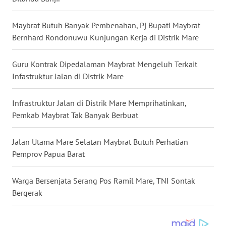
WN
Maybrat Butuh Banyak Pembenahan, Pj Bupati Maybrat
MALUKU
Bernhard Rondonuwu Kunjungan Kerja di Distrik Mare
WN
Guru Kontrak Dipedalaman Maybrat Mengeluh Terkait
MALUT
Infastruktur Jalan di Distrik Mare
WN
DAIRI
Infrastruktur Jalan di Distrik Mare Memprihatinkan,
Pemkab Maybrat Tak Banyak Berbuat
WN
DANAU
Jalan Utama Mare Selatan Maybrat Butuh Perhatian
TOBA
Pemprov Papua Barat
WN
Warga Bersenjata Serang Pos Ramil Mare, TNI Sontak
NIAS
Bergerak
WN
LANGKAT