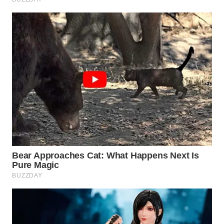
WAHANA
LISTRIK
WAHANA
TRAVEL
WAHANA
TV
WAHANANEWS
ID
WAHANANEWS
CO ID
WAHANANEWS
NET