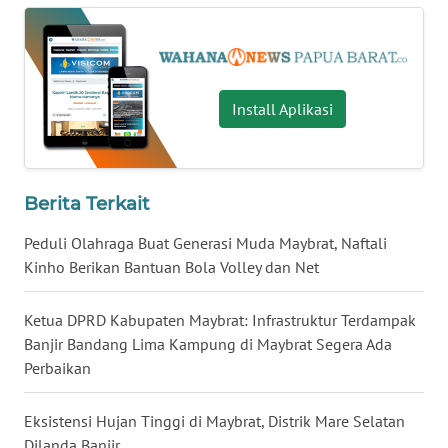
WN
KALTARA
Install Aplikasi
WN
KALSEL
WN
Berita Terkait
KALTIM
Peduli Olahraga Buat Generasi Muda Maybrat, Naftali
WN
Kinho Berikan Bantuan Bola Volley dan Net
SULSEL
Ketua DPRD Kabupaten Maybrat: Infrastruktur Terdampak
WN
Banjir Bandang Lima Kampung di Maybrat Segera Ada
GORONTALO
Perbaikan
WN
Eksistensi Hujan Tinggi di Maybrat, Distrik Mare Selatan
SULUT
Dilanda Banjir