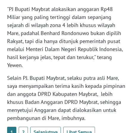
"PJ Bupati Maybrat alokasikan anggaran Rp48
WN
Miliar yang paling tertinggi dalam sepanjang
BABEL
sejarah di wilayah zona 4 lebih khusus wilayah
Mare, padahal Benhard Rondonuwo bukan dipilih
WN
Rakyat, tapi dia hanya ditunjuk pemerintah pusat
SUMBAR
melalui Menteri Dalam Negeri Republik Indonesia,
hasil kerjanya jelas, tepat dan terukur," terang
WN
SUMSEL
Yewen.
Selain PJ. Bupati Maybrat, selaku putra asli Mare,
WN
saya menyampaikan terima kasih kepada pimpinan
BENGKULU
dan anggota DPRD Kabupaten Maybrat, lebih
WN
khusus Badan Anggaran DPRD Maybrat, sehingga
LAMPUNG
menyetujui Anggaran dapat dialokasikan untuk
pembangunan di Mare, imbuhnya.
WN
JATENG
1
2
Selanjutnya
Lihat Semua