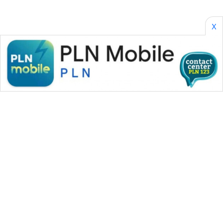
X
WAHANA MEDIA GROUP
|
|
|
WAHANA NEWS co
WAHANA TANI
WAHANA ADVOKAT