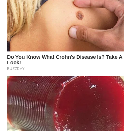
WN
BOGOR
WN
DEPOK
WN
TAPANULI
UTARA
WN
SAMOSIR
WN
PADANG
LAWAS