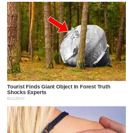
WN
TAPANULI
TENGAH
WN DELI
SERDANG
WN
TEBING
TINGGI
WN
PAKPAK
WN
KARAWANG
WN
BEKASI