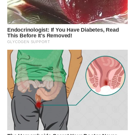
WN
SUMEDANG
WN
CIANJUR
WN
KEPULAUAN
SERIBU
WN
TANGERANG
WN
BINJAI
WN
CIREBON