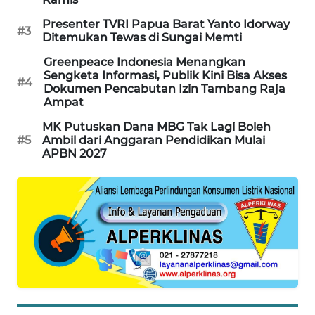
KARING
Presenter TVRI Papua Barat Yanto Idorway
#3
NEWS
Ditemukan Tewas di Sungai Memti
Greenpeace Indonesia Menangkan
JURNAL
Sengketa Informasi, Publik Kini Bisa Akses
#4
MARITIM
Dokumen Pencabutan Izin Tambang Raja
Ampat
HUMBANG
MK Putuskan Dana MBG Tak Lagi Boleh
NEWS
#5
Ambil dari Anggaran Pendidikan Mulai
APBN 2027
GARONGGANG
NEWS
FISUELRI
ID
ENERGI
NEWS