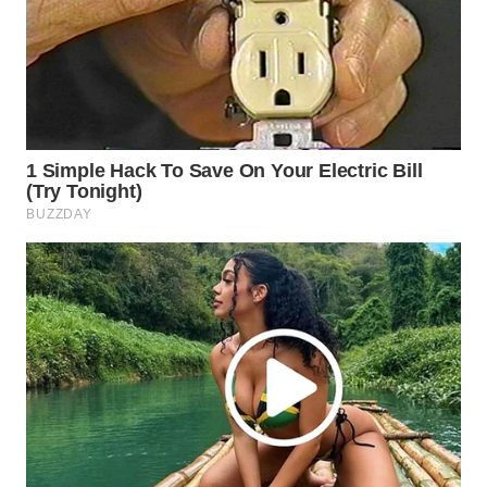
WN
NATUNA
WN
BINTAN
WN
MANDALIKA
WN
LIKUPANG
WN
LABUANBAJO
WN
BORNEO