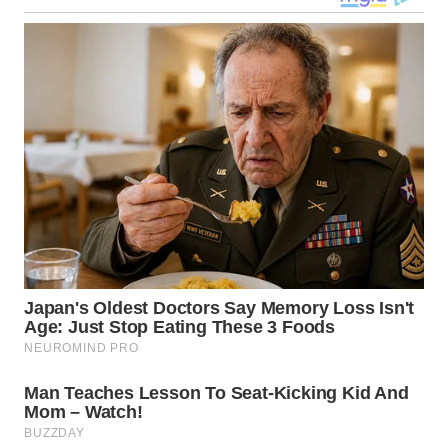
WN
TAPANULI
SELATAN
WN
TANJUNG
LESUNG
WN
KARO
WN
SIMALUNGUN
WN
LABUHANBATU