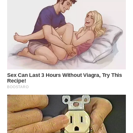
WN
PRIANGAN
TIMUR
WN
SEMARANG
WN
SOLO
WN
BOROBUDUR
WN
MADURA
WN
SURABAYA