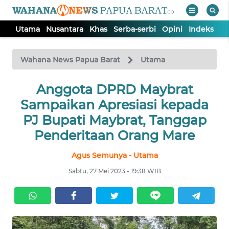
Utama
Nusantara
Khas
Serba-serbi
Opini
Indeks
WAHANA
Tutup
TV
Wahana News Papua Barat
Utama
UTAMA
Anggota DPRD Maybrat
Sampaikan Apresiasi kepada
NUSANTARA
PJ Bupati Maybrat, Tanggap
Penderitaan Orang Mare
KHAS
Agus Semunya - Utama
Sabtu, 27 Mei 2023 - 19:38 WIB
SERBA-
SERBI
OPINI