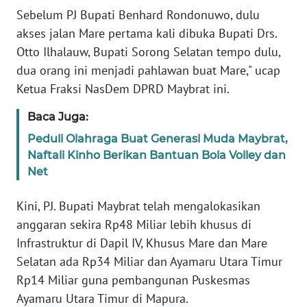
Sebelum PJ Bupati Benhard Rondonuwo, dulu
akses jalan Mare pertama kali dibuka Bupati Drs.
WN
SERAMBI
Otto Ilhalauw, Bupati Sorong Selatan tempo dulu,
dua orang ini menjadi pahlawan buat Mare," ucap
WN
Ketua Fraksi NasDem DPRD Maybrat ini.
JAMBI
Baca Juga:
WN
Peduli Olahraga Buat Generasi Muda Maybrat,
SULTRA
Naftali Kinho Berikan Bantuan Bola Volley dan
Net
WN
NTB
Kini, PJ. Bupati Maybrat telah mengalokasikan
anggaran sekira Rp48 Miliar lebih khusus di
WN
Infrastruktur di Dapil IV, Khusus Mare dan Mare
SULTENG
Selatan ada Rp34 Miliar dan Ayamaru Utara Timur
Rp14 Miliar guna pembangunan Puskesmas
WN
Ayamaru Utara Timur di Mapura.
SULBAR