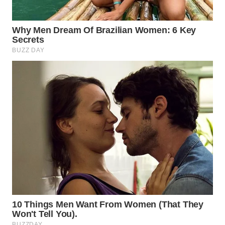
Wahana
Media
Group
WAHANA
NEWS
WAHANA
TANI
WAHANA
ADVOKAT
WAHANA
INFRASTRUKTUR
WAHANA
KONSUMEN