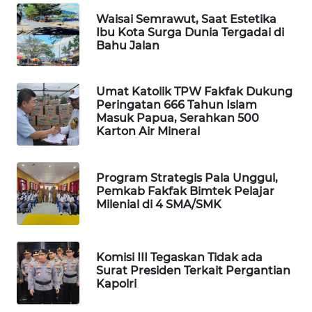
Waisai Semrawut, Saat Estetika
PORTAL
Ibu Kota Surga Dunia Tergadai di
KONSUMEN
Bahu Jalan
FORWAMKI
Umat Katolik TPW Fakfak Dukung
Peringatan 666 Tahun Islam
ALPERKLINAS
Masuk Papua, Serahkan 500
Karton Air Mineral
FORJASIDA
Program Strategis Pala Unggul,
TAMBANG
Pemkab Fakfak Bimtek Pelajar
NEWS
Milenial di 4 SMA/SMK
SITUNGIR
NEWS
Komisi III Tegaskan Tidak ada
Surat Presiden Terkait Pergantian
Kapolri
SIDIKALANG
NEWS