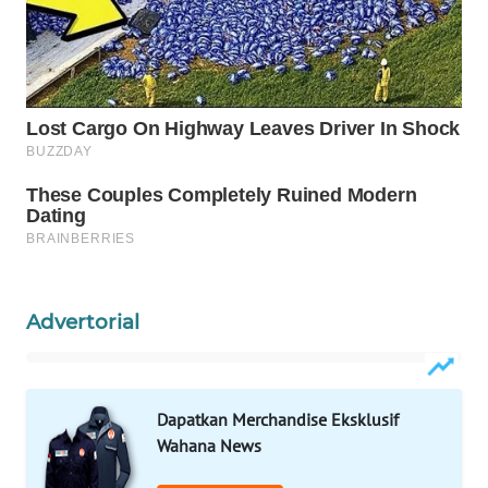
WAHANA
DESA
WISATA
LAPAK
WAHANA
Wahana
Network
KONSUMEN
Advertorial
LISTRIK
MASYARAKAT
KELISTRIKAN
Dapatkan Merchandise Eksklusif
Wahana News
WALINKI
ID