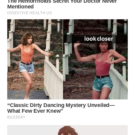
WN
INDRAMAYU
WN
KUNINGAN
WN
MAJALENGKA
WN
SUBANG
WN
SUKABUMI
WN
PURWAKARTA