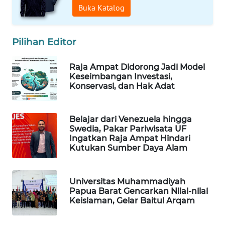
Buka Katalog
MAWAKA
ID
Pilihan Editor
MARTABAT
Raja Ampat Didorong Jadi Model
NET
Keseimbangan Investasi,
Konservasi, dan Hak Adat
PLN
WATCH
Belajar dari Venezuela hingga
Swedia, Pakar Pariwisata UF
MKLI
Ingatkan Raja Ampat Hindari
Kutukan Sumber Daya Alam
LPKKI
Universitas Muhammadiyah
LKKI
Papua Barat Gencarkan Nilai-nilai
Keislaman, Gelar Baitul Arqam
KOPEKLIN