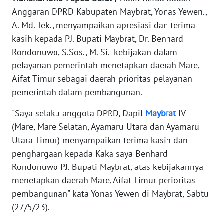
REDAKSI
Anggaran DPRD Kabupaten Maybrat, Yonas Yewen.,
A. Md. Tek., menyampaikan apresiasi dan terima
KARIR
kasih kepada PJ. Bupati Maybrat, Dr. Benhard
Rondonuwo, S.Sos., M. Si., kebijakan dalam
DISCLAIMER
pelayanan pemerintah menetapkan daerah Mare,
Aifat Timur sebagai daerah prioritas pelayanan
Wahana
pemerintah dalam pembangunan.
News
Regional
"Saya selaku anggota DPRD, Dapil
Maybrat
IV
(Mare, Mare Selatan, Ayamaru Utara dan Ayamaru
WN
SUMUT
Utara Timur) menyampaikan terima kasih dan
penghargaan kepada Kaka saya Benhard
WN
Rondonuwo PJ. Bupati Maybrat, atas kebijakannya
JAKARTA
menetapkan daerah Mare, Aifat Timur perioritas
pembangunan" kata Yonas Yewen di Maybrat, Sabtu
WN
(27/5/23).
JABAR