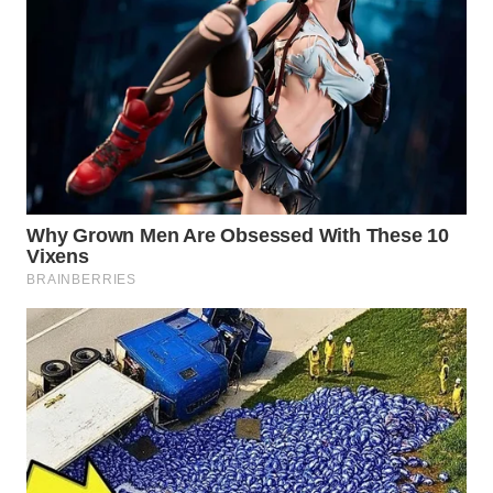
WAHANA
SPORT
WAHANA
UMKM
WAHANA
SELEB
WAHANA
PERSONA
WAHANA
OTOMOTIF
WAHANA
HEALTH