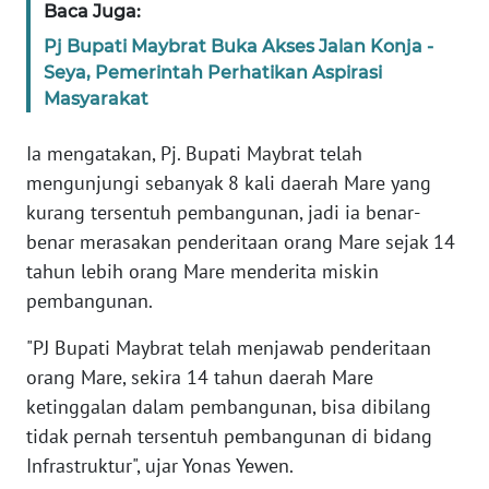
Baca Juga:
WN
Pj Bupati Maybrat Buka Akses Jalan Konja -
BANTEN
Seya, Pemerintah Perhatikan Aspirasi
Masyarakat
WN
NTT
Ia mengatakan, Pj. Bupati Maybrat telah
mengunjungi sebanyak 8 kali daerah Mare yang
WN
kurang tersentuh pembangunan, jadi ia benar-
KEPRI
benar merasakan penderitaan orang Mare sejak 14
tahun lebih orang Mare menderita miskin
WN
pembangunan.
PAPUA
"PJ Bupati Maybrat telah menjawab penderitaan
WN
orang Mare, sekira 14 tahun daerah Mare
PAPUA
BARAT
ketinggalan dalam pembangunan, bisa dibilang
tidak pernah tersentuh pembangunan di bidang
WN
Infrastruktur", ujar Yonas Yewen.
RIAU