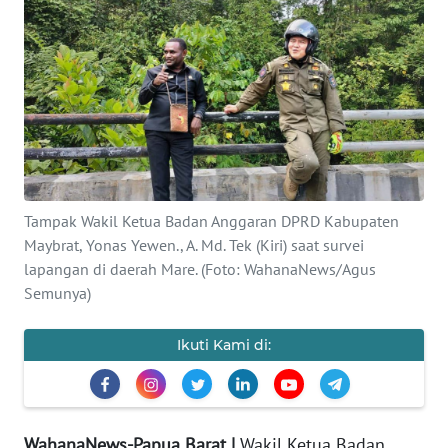
Informasi
INDEKS
BERITA
KONTAK
KAMI
INFO
Tampak Wakil Ketua Badan Anggaran DPRD Kabupaten
IKLAN
Maybrat, Yonas Yewen., A. Md. Tek (Kiri) saat survei
lapangan di daerah Mare. (Foto: WahanaNews/Agus
TENTANG
Semunya)
KAMI
Ikuti Kami di:
PEDOMAN
MEDIA
SIBER
WahanaNews-Papua Barat |
Wakil Ketua Badan