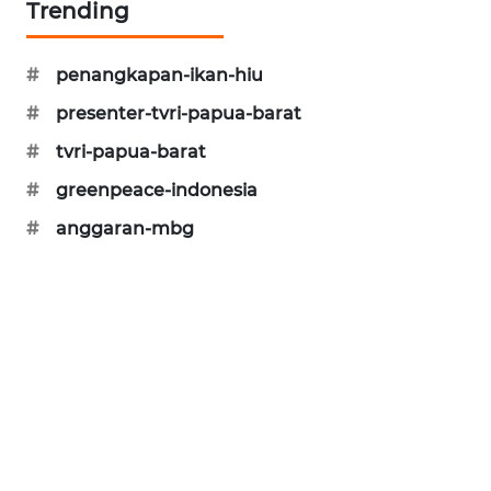
Trending
CILEUNGSI
NEWS
#
penangkapan-ikan-hiu
BERKAT
#
presenter-tvri-papua-barat
NEWS
#
tvri-papua-barat
BERAMPU
#
greenpeace-indonesia
NEWS
#
anggaran-mbg
ANUGERAH
NEWS
AKHLAK
ID
PERAPKI
NEWS