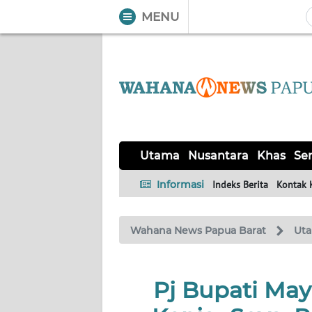
MENU
WAHANA
Tutup
TV
UTAMA
NUSANTARA
Utama
Nusantara
Khas
Ser
KHAS
Informasi
Indeks Berita
Kontak 
SERBA-
Wahana News Papua Barat
Ut
SERBI
OPINI
Pj Bupati May
Informasi