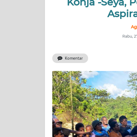
Konja -Seya, 
Aspir
INDEKS
BERITA
Ag
KONTAK
Rabu, 2
KAMI
Komentar
INFO
IKLAN
TENTANG
KAMI
PEDOMAN
MEDIA
SIBER
REDAKSI