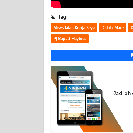
WN
KALTARA
Tag:
WN
Akses Jalan Konja Seya
Distrik Mare
D
KALSEL
Pj Bupati Maybrat
WN
KALTIM
WN
SULSEL
WN
Jadilah
GORONTALO
WN
SULUT