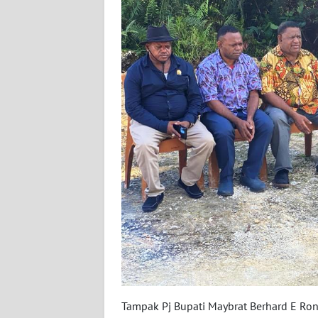
WN
BABEL
WN
SUMBAR
WN
SUMSEL
WN
BENGKULU
WN
LAMPUNG
WN
JATENG
Tampak Pj Bupati Maybrat Berhard E R