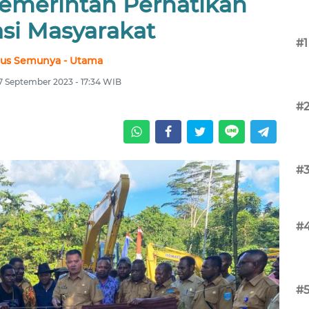
Pemerintah Perhatikan
asi Masyarakat
#1
us Semunya - Utama
7 September 2023 - 17:34 WIB
#
#
#
#