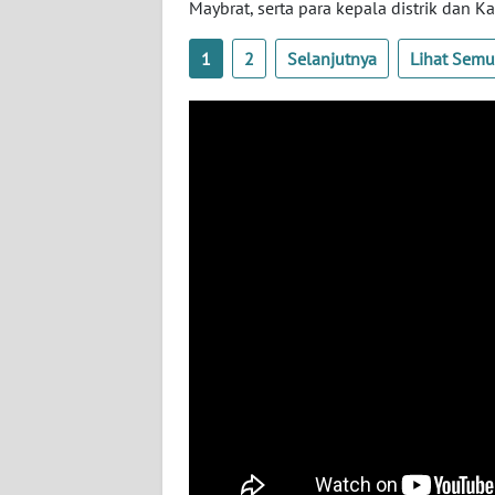
Maybrat, serta para kepala distrik da
WN
NUSANTARA
1
2
Selanjutnya
Lihat Sem
WN
JOGJA
WN
JATIM
WN
BALI
WN
KALBAR
WN
KALTENG