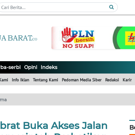
ba-serbi
Opini
Indeks
Kami
Info Iklan
Tentang Kami
Pedoman Media Siber
Redaksi
Karir
ama
brat Buka Akses Jalan
B