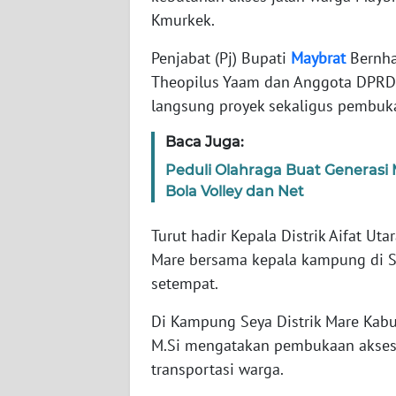
WN
Kmurkek.
BANTEN
Penjabat (Pj) Bupati
Maybrat
Bernha
WN
Theopilus Yaam dan Anggota DPRD 
NTT
langsung proyek sekaligus pembukaa
WN
Baca Juga:
KEPRI
Peduli Olahraga Buat Generasi 
Bola Volley dan Net
WN
PAPUA
Turut hadir Kepala Distrik Aifat Ut
Mare bersama kepala kampung di S
WN
setempat.
PAPUA
BARAT
Di Kampung Seya Distrik Mare Kabu
M.Si mengatakan pembukaan akses
WN
transportasi warga.
RIAU