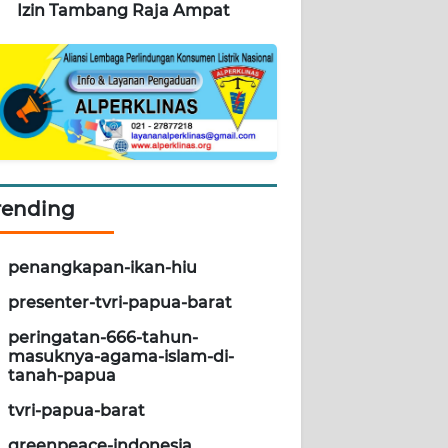
Izin Tambang Raja Ampat
rending
penangkapan-ikan-hiu
presenter-tvri-papua-barat
peringatan-666-tahun-
masuknya-agama-islam-di-
tanah-papua
tvri-papua-barat
greenpeace-indonesia