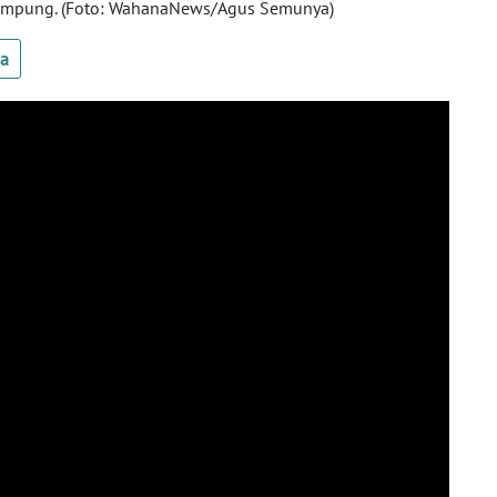
n Kampung. (Foto: WahanaNews/Agus Semunya)
ua