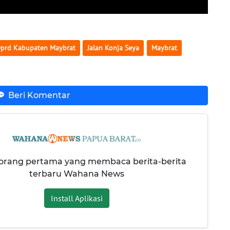
prd Kabupaten Maybrat
Jalan Konja Seya
Maybrat
Beri Komentar
 orang pertama yang membaca berita-berita
terbaru Wahana News
Install Aplikasi