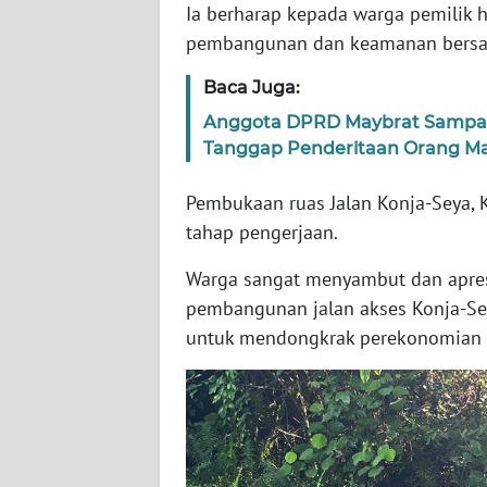
Ia berharap kepada warga pemilik 
WN
pembangunan dan keamanan bers
SERAMBI
Baca Juga:
WN
Anggota DPRD Maybrat Sampaik
JAMBI
Tanggap Penderitaan Orang M
WN
Pembukaan ruas Jalan Konja-Seya,
SULTRA
tahap pengerjaan.
WN
Warga sangat menyambut dan apres
NTB
pembangunan jalan akses Konja-Sey
untuk mendongkrak perekonomian 
WN
SULTENG
WN
SULBAR