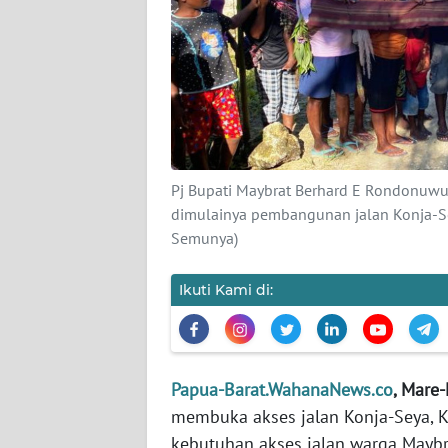
KARIR
DISCLAIMER
Wahana
News
Regional
Pj Bupati Maybrat Berhard E Rondonuwu 
dimulainya pembangunan jalan Konja-S
WN
Semunya)
SUMUT
Ikuti Kami di:
WN
JAKARTA
WN
Papua-Barat.WahanaNews.co
, Mare
JABAR
membuka akses jalan Konja-Seya, K
kebutuhan akses jalan warga Maybr