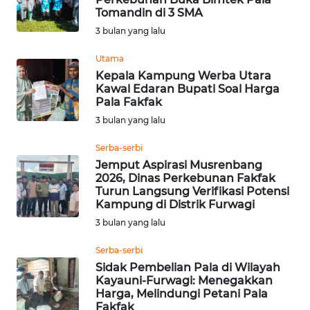
Tomandin di 3 SMA
WN
3 bulan yang lalu
NUSANTARA
Utama
Kepala Kampung Werba Utara
WN
Kawal Edaran Bupati Soal Harga
JOGJA
Pala Fakfak
3 bulan yang lalu
WN
JATIM
Serba-serbi
Jemput Aspirasi Musrenbang
2026, Dinas Perkebunan Fakfak
WN
Turun Langsung Verifikasi Potensi
BALI
Kampung di Distrik Furwagi
3 bulan yang lalu
WN
KALBAR
Serba-serbi
Sidak Pembelian Pala di Wilayah
Kayauni-Furwagi: Menegakkan
WN
Harga, Melindungi Petani Pala
KALTENG
Fakfak