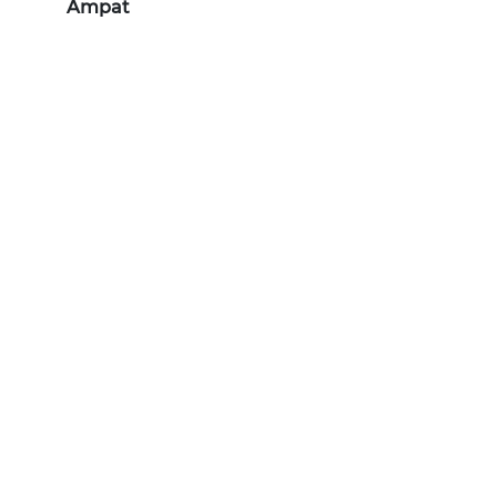
Ampat
WN
NATUNA
WN
BINTAN
WN
MANDALIKA
WN
LIKUPANG
WN
LABUANBAJO
WN
BORNEO