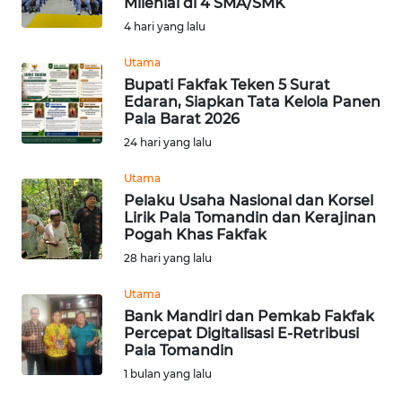
Milenial di 4 SMA/SMK
Informasi
4 hari yang lalu
INDEKS
Utama
BERITA
Bupati Fakfak Teken 5 Surat
Edaran, Siapkan Tata Kelola Panen
Pala Barat 2026
KONTAK
24 hari yang lalu
KAMI
Utama
INFO
Pelaku Usaha Nasional dan Korsel
IKLAN
Lirik Pala Tomandin dan Kerajinan
Pogah Khas Fakfak
28 hari yang lalu
TENTANG
KAMI
Utama
Bank Mandiri dan Pemkab Fakfak
PEDOMAN
Percepat Digitalisasi E-Retribusi
MEDIA
Pala Tomandin
SIBER
1 bulan yang lalu