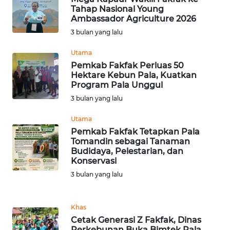
Tahap Nasional Young
Ambassador Agriculture 2026
WN
3 bulan yang lalu
BABEL
Utama
WN
Pemkab Fakfak Perluas 50
SUMBAR
Hektare Kebun Pala, Kuatkan
Program Pala Unggul
3 bulan yang lalu
WN
SUMSEL
Utama
Pemkab Fakfak Tetapkan Pala
WN
Tomandin sebagai Tanaman
BENGKULU
Budidaya, Pelestarian, dan
Konservasi
3 bulan yang lalu
WN
LAMPUNG
Khas
WN
Cetak Generasi Z Fakfak, Dinas
JATENG
Perkebunan Buka Bimtek Pala