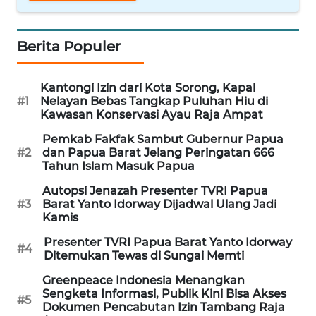
WN
PRIANGAN
Berita Populer
TIMUR
Kantongi Izin dari Kota Sorong, Kapal
WN
#1
Nelayan Bebas Tangkap Puluhan Hiu di
SEMARANG
Kawasan Konservasi Ayau Raja Ampat
Pemkab Fakfak Sambut Gubernur Papua
WN
#2
dan Papua Barat Jelang Peringatan 666
SOLO
Tahun Islam Masuk Papua
Autopsi Jenazah Presenter TVRI Papua
WN
#3
Barat Yanto Idorway Dijadwal Ulang Jadi
BOROBUDUR
Kamis
Presenter TVRI Papua Barat Yanto Idorway
WN
#4
Ditemukan Tewas di Sungai Memti
MADURA
Greenpeace Indonesia Menangkan
Sengketa Informasi, Publik Kini Bisa Akses
WN
#5
Dokumen Pencabutan Izin Tambang Raja
SURABAYA