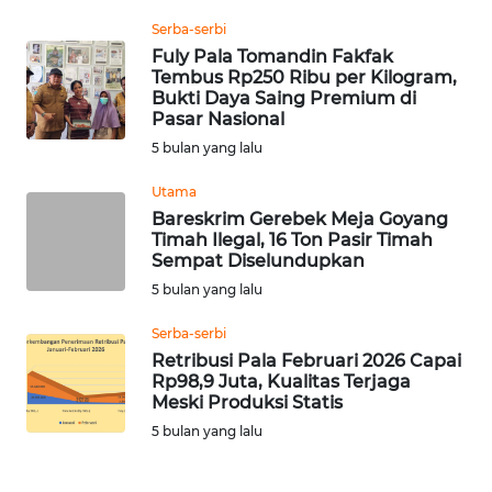
WN
Serba-serbi
TAPANULI
Fuly Pala Tomandin Fakfak
TENGAH
Tembus Rp250 Ribu per Kilogram,
Bukti Daya Saing Premium di
Pasar Nasional
WN DELI
SERDANG
5 bulan yang lalu
Utama
WN
Bareskrim Gerebek Meja Goyang
TEBING
Timah Ilegal, 16 Ton Pasir Timah
TINGGI
Sempat Diselundupkan
5 bulan yang lalu
WN
PAKPAK
Serba-serbi
Retribusi Pala Februari 2026 Capai
Rp98,9 Juta, Kualitas Terjaga
WN
Meski Produksi Statis
KARAWANG
5 bulan yang lalu
WN
BEKASI