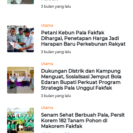
3 bulan yang lalu
WN
KALTARA
Utama
Petani Kebun Pala Fakfak
WN
Dihargai, Penetapan Harga Jadi
KALSEL
Harapan Baru Perkebunan Rakyat
3 bulan yang lalu
WN
KALTIM
Utama
Dukungan Distrik dan Kampung
Menguat, Sosialisasi Jemput Bola
WN
Edaran Bupati Perkuat Program
SULSEL
Strategis Pala Unggul Fakfak
3 bulan yang lalu
WN
GORONTALO
Utama
Senam Sehat Berbuah Pala, Persit
Korem 182 Tanam Pohon di
WN
Makorem Fakfak
SULUT