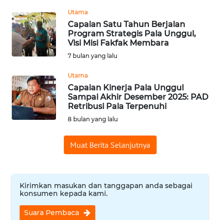
Utama
WN
Capaian Satu Tahun Berjalan
INDRAMAYU
Program Strategis Pala Unggul,
Visi Misi Fakfak Membara
WN
7 bulan yang lalu
KUNINGAN
Utama
Capaian Kinerja Pala Unggul
WN
Sampai Akhir Desember 2025: PAD
MAJALENGKA
Retribusi Pala Terpenuhi
8 bulan yang lalu
WN
SUBANG
Muat Berita Selanjutnya
WN
SUKABUMI
Kirimkan masukan dan tanggapan anda sebagai
konsumen kepada kami.
WN
PURWAKARTA
Suara Pembaca