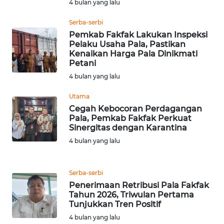
4 bulan yang lalu
Serba-serbi
WN
Pemkab Fakfak Lakukan Inspeksi
TAPANULI
Pelaku Usaha Pala, Pastikan
SELATAN
Kenaikan Harga Pala Dinikmati
Petani
WN
4 bulan yang lalu
TANJUNG
LESUNG
Utama
Cegah Kebocoran Perdagangan
Pala, Pemkab Fakfak Perkuat
WN
Sinergitas dengan Karantina
KARO
4 bulan yang lalu
WN
SIMALUNGUN
Serba-serbi
Penerimaan Retribusi Pala Fakfak
WN
Tahun 2026, Triwulan Pertama
Tunjukkan Tren Positif
LABUHANBATU
4 bulan yang lalu