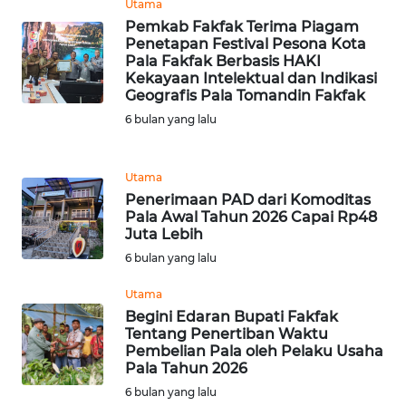
Utama
WN
Pemkab Fakfak Terima Piagam
SUMEDANG
Penetapan Festival Pesona Kota
Pala Fakfak Berbasis HAKI
Kekayaan Intelektual dan Indikasi
WN
Geografis Pala Tomandin Fakfak
CIANJUR
6 bulan yang lalu
WN
KEPULAUAN
Utama
SERIBU
Penerimaan PAD dari Komoditas
Pala Awal Tahun 2026 Capai Rp48
Juta Lebih
WN
TANGERANG
6 bulan yang lalu
Utama
WN
Begini Edaran Bupati Fakfak
BINJAI
Tentang Penertiban Waktu
Pembelian Pala oleh Pelaku Usaha
Pala Tahun 2026
WN
CIREBON
6 bulan yang lalu