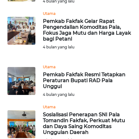
4 bulan yang lalu
WN
Utama
MALUKU
Pemkab Fakfak Gelar Rapat
Pengendalian Komoditas Pala,
Fokus Jaga Mutu dan Harga Layak
WN
bagi Petani
MALUT
4 bulan yang lalu
WN
DAIRI
Utama
Pemkab Fakfak Resmi Tetapkan
WN
Peraturan Bupati RAD Pala
DANAU
Unggul
TOBA
4 bulan yang lalu
Utama
WN
Sosialisasi Penerapan SNI Pala
NIAS
Tomandin Fakfak, Perkuat Mutu
dan Daya Saing Komoditas
WN
Unggulan Daerah
LANGKAT