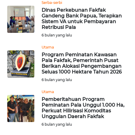
Serba-serbi
Dinas Perkebunan Fakfak
Gandeng Bank Papua, Terapkan
WN
Sistem VA untuk Pembayaran
BOGOR
Retribusi Pala
6 bulan yang lalu
WN
DEPOK
Utama
Program Peminatan Kawasan
Pala Fakfak, Pemerintah Pusat
WN
Berikan Alokasi Pengembangan
TAPANULI
Seluas 1000 Hektare Tahun 2026
UTARA
6 bulan yang lalu
WN
Utama
SAMOSIR
Pemberitahuan Program
Peminatan Pala Unggul 1.000 Ha,
Perkuat Hilirisasi Komoditas
WN
Unggulan Daerah Fakfak
PADANG
LAWAS
6 bulan yang lalu