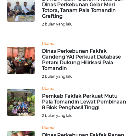
Dinas Perkebunan Gelar Meri
WN
Totora, Tanam Pala Tomandin
Grafting
BANTEN
2 bulan yang lalu
WN
NTT
Utama
Dinas Perkebunan Fakfak
WN
Gandeng YAI Perkuat Database
KEPRI
Petani Dukung Hilirisasi Pala
Tomandin
2 bulan yang lalu
WN
PAPUA
Utama
Pemkab Fakfak Perkuat Mutu
WN
Pala Tomandin Lewat Pembinaan
PAPUA
8 Blok Penghasil Tinggi
BARAT
2 bulan yang lalu
Utama
WN
RIAU
Dinas Perkebunan Fakfak Panen