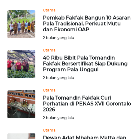
REDAKSI
Utama
Pemkab Fakfak Bangun 10 Asaran
KARIR
Pala Tradisional, Perkuat Mutu
dan Ekonomi OAP
DISCLAIMER
2 bulan yang lalu
Utama
Wahana
40 Ribu Bibit Pala Tomandin
News
Fakfak Bersertifikat Siap Dukung
Regional
Program Pala Unggul
2 bulan yang lalu
WN
SUMUT
Utama
Pala Tomandin Fakfak Curi
WN
Perhatian di PENAS XVII Gorontalo
2026
JAKARTA
2 bulan yang lalu
WN
Utama
JABAR
Dewan Adat Mbaham Matta dan