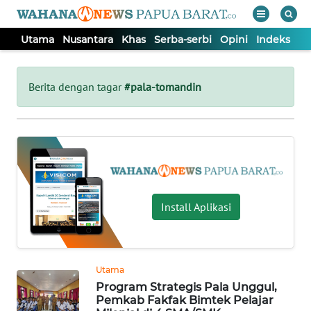
Utama
Nusantara
Khas
Serba-serbi
Opini
Indeks
WAHANA
Tutup
TV
Berita dengan tagar
#pala-tomandin
UTAMA
NUSANTARA
KHAS
Install Aplikasi
SERBA-
SERBI
Utama
Program Strategis Pala Unggul,
OPINI
Pemkab Fakfak Bimtek Pelajar