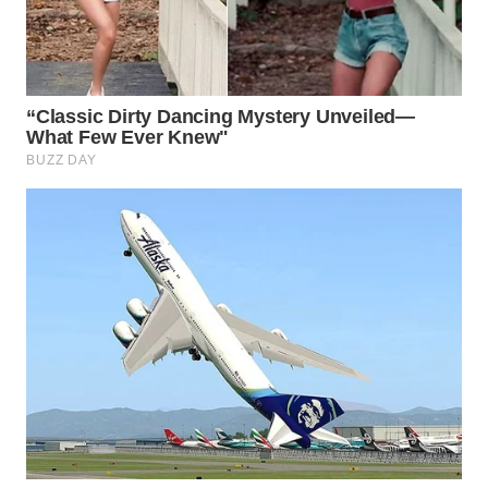
WN
TAPANULI
TENGAH
WN DELI
SERDANG
WN
TEBING
TINGGI
WN
PAKPAK
WN
KARAWANG
WN
BEKASI