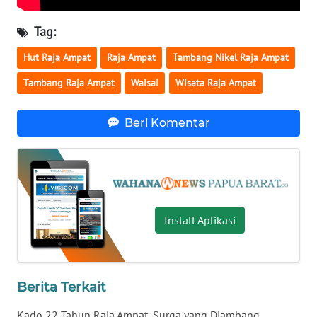
WN
Tag:
NUSANTARA
Hut Raja Ampat
Raja Ampat
Tambang Nikel Raja Ampat
WN
Tambang Raja Ampat
Waisai
Wisata Raja Ampat
JOGJA
Beri Komentar
WN
JATIM
WN
BALI
Install Aplikasi
WN
KALBAR
Berita Terkait
WN
KALTENG
Kado 22 Tahun Raja Ampat, Surga yang Diambang