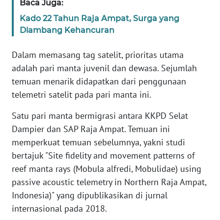
Baca Juga:
Kado 22 Tahun Raja Ampat, Surga yang
WN
Diambang Kehancuran
SERAMBI
Dalam memasang tag satelit, prioritas utama
WN
adalah pari manta juvenil dan dewasa. Sejumlah
JAMBI
temuan menarik didapatkan dari penggunaan
telemetri satelit pada pari manta ini.
WN
SULTRA
Satu pari manta bermigrasi antara KKPD Selat
Dampier dan SAP Raja Ampat. Temuan ini
WN
memperkuat temuan sebelumnya, yakni studi
NTB
bertajuk "Site fidelity and movement patterns of
reef manta rays (Mobula alfredi, Mobulidae) using
WN
SULTENG
passive acoustic telemetry in Northern Raja Ampat,
Indonesia)" yang dipublikasikan di jurnal
WN
internasional pada 2018.
SULBAR