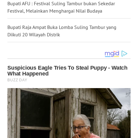
Bupati AFU : Festival Suling Tambur bukan Sekedar
WN
Festival, Melainkan Menghargai Nilai Budaya
MALUKU
Bupati Raja Ampat Buka Lomba Suling Tambur yang
WN
Diikuti 20 Wilayah Distrik
MALUT
WN
DAIRI
WN
DANAU
TOBA
WN
NIAS
WN
LANGKAT