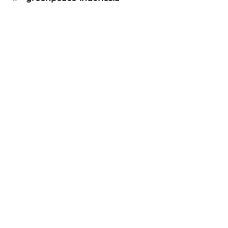
SIBARAGAS
NEWS
METRO
SIANTAR
NEWS
METRO
MEDAN
NEWS
METRO
JAKARTA
NEWS
KRT
NEWS