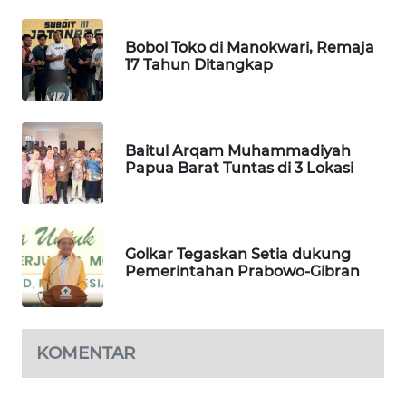
WAHANA
Bobol Toko di Manokwari, Remaja
DESA
17 Tahun Ditangkap
WISATA
LAPAK
WAHANA
Baitul Arqam Muhammadiyah
Papua Barat Tuntas di 3 Lokasi
Wahana
Network
KONSUMEN
Golkar Tegaskan Setia dukung
LISTRIK
Pemerintahan Prabowo-Gibran
MASYARAKAT
KELISTRIKAN
KOMENTAR
WALINKI
ID