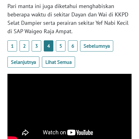
Pari manta ini juga diketahui menghabiskan
beberapa waktu di sekitar Dayan dan Wai di KKPD
WN
BABEL
Selat Dampier serta perairan sekitar Yef Nabi Kecil
di SAP Waigeo Raja Ampat.
WN
SUMBAR
1
2
3
4
5
6
Sebelumnya
WN
Selanjutnya
Lihat Semua
SUMSEL
WN
BENGKULU
WN
LAMPUNG
WN
JATENG