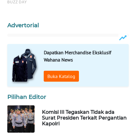
WAHANA
LISTRIK
Advertorial
WAHANA
TRAVEL
Dapatkan Merchandise Eksklusif
WAHANA
Wahana News
TV
Buka Katalog
WAHANANEWS
ID
Pilihan Editor
WAHANANEWS
CO ID
Komisi III Tegaskan Tidak ada
Surat Presiden Terkait Pergantian
Kapolri
WAHANANEWS
NET