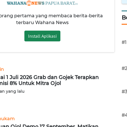
 orang pertama yang membaca berita-berita
B
terbaru Wahana News
Install Aplikasi
#1
#
in
ai 1 Juli 2026 Grab dan Gojek Terapkan
isi 8% Untuk Mitra Ojol
lan yang lalu
#
#
hukam
uan Ojol Demo 17 September, Matikan