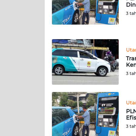
Din
WN
NUSANTARA
3 ta
WN
JOGJA
Ut
WN
JATIM
Tra
Kem
WN
3 ta
BALI
WN
KALBAR
Ut
PLN
Efi
WN
KALTENG
3 ta