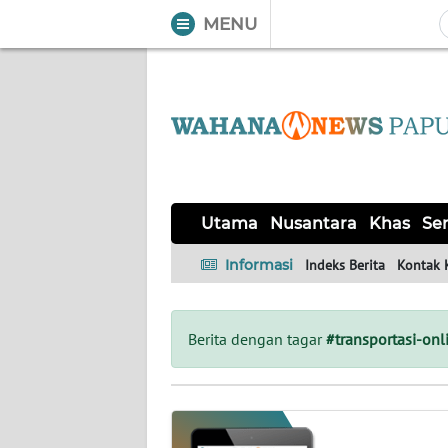
MENU
WAHANA
Tutup
TV
UTAMA
NUSANTARA
Utama
Nusantara
Khas
Ser
KHAS
Informasi
Indeks Berita
Kontak 
SERBA-
SERBI
Berita dengan tagar
#transportasi-onl
OPINI
Informasi