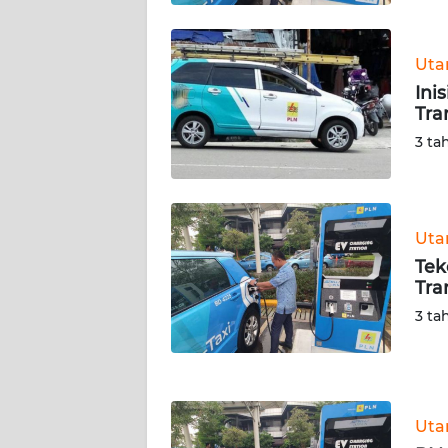
WN
KALTARA
Ut
WN
Ini
KALSEL
Tra
3 ta
WN
KALTIM
WN
Ut
SULSEL
Tek
Tra
WN
3 ta
GORONTALO
WN
SULUT
Ut