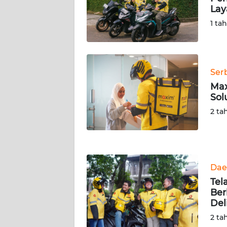
Lay
WN
SERAMBI
1 ta
WN
JAMBI
Ser
Max
WN
Sol
SULTRA
2 ta
WN
NTB
WN
Dae
SULTENG
Tel
Ber
WN
Del
SULBAR
2 ta