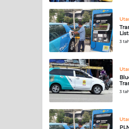
WN
BABEL
Ut
Tra
WN
Lis
SUMBAR
3 ta
WN
SUMSEL
Ut
WN
BENGKULU
Blu
Tra
WN
3 ta
LAMPUNG
WN
JATENG
Ut
PLN