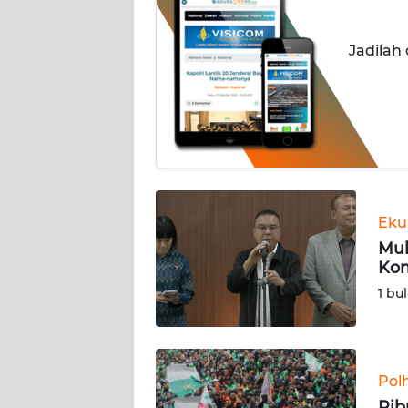
INDEKS
Jadilah
BERITA
KONTAK
KAMI
INFO
IKLAN
Eku
TENTANG
Mul
KAMI
Kom
1 bu
PEDOMAN
MEDIA
SIBER
Pol
REDAKSI
Rib