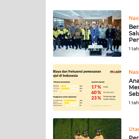
WN
BANTEN
Nas
WN
Ber
NTT
Sal
Pe
WN
1 ta
KEPRI
WN
Nas
PAPUA
Ana
Men
Seb
WN
PAPUA
1 ta
BARAT
WN
Ut
RIAU
Per