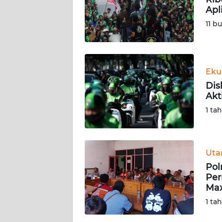
Apl
KARIR
11 b
DISCLAIMER
Wahana
Eku
News
Dis
Regional
Akt
1 ta
WN
SUMUT
Ut
WN
JAKARTA
Pol
Per
Max
WN
JABAR
1 ta