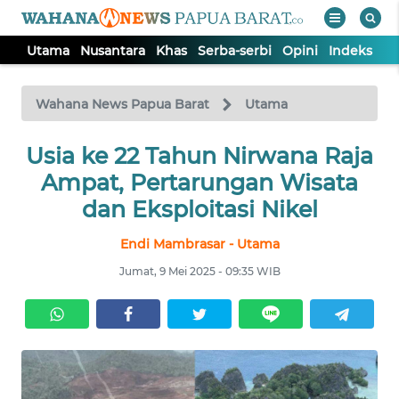
Utama
Nusantara
Khas
Serba-serbi
Opini
Indeks
WAHANA
Tutup
TV
Wahana News Papua Barat
Utama
UTAMA
Usia ke 22 Tahun Nirwana Raja
Ampat, Pertarungan Wisata
NUSANTARA
dan Eksploitasi Nikel
Endi Mambrasar - Utama
KHAS
Jumat, 9 Mei 2025 - 09:35 WIB
SERBA-
SERBI
OPINI