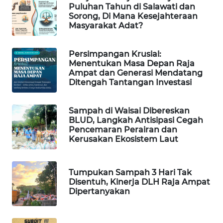
Puluhan Tahun di Salawati dan
Sorong, Di Mana Kesejahteraan
MAWAKA
Masyarakat Adat?
ID
Persimpangan Krusial:
MARTABAT
Menentukan Masa Depan Raja
NET
Ampat dan Generasi Mendatang
Ditengah Tantangan Investasi
PLN
WATCH
Sampah di Waisai Dibereskan
BLUD, Langkah Antisipasi Cegah
Pencemaran Perairan dan
MKLI
Kerusakan Ekosistem Laut
LPKKI
Tumpukan Sampah 3 Hari Tak
Disentuh, Kinerja DLH Raja Ampat
LKKI
Dipertanyakan
KOPEKLIN