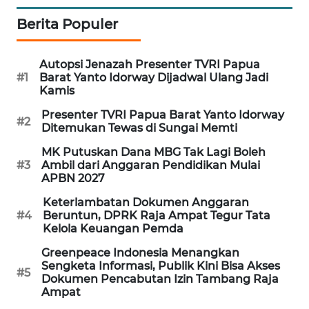
Berita Populer
SIBARAGAS
NEWS
Autopsi Jenazah Presenter TVRI Papua
#1
Barat Yanto Idorway Dijadwal Ulang Jadi
METRO
Kamis
SIANTAR
NEWS
Presenter TVRI Papua Barat Yanto Idorway
#2
Ditemukan Tewas di Sungai Memti
METRO
MK Putuskan Dana MBG Tak Lagi Boleh
MEDAN
#3
Ambil dari Anggaran Pendidikan Mulai
NEWS
APBN 2027
Keterlambatan Dokumen Anggaran
METRO
#4
Beruntun, DPRK Raja Ampat Tegur Tata
JAKARTA
Kelola Keuangan Pemda
NEWS
Greenpeace Indonesia Menangkan
Sengketa Informasi, Publik Kini Bisa Akses
#5
KRT
Dokumen Pencabutan Izin Tambang Raja
NEWS
Ampat