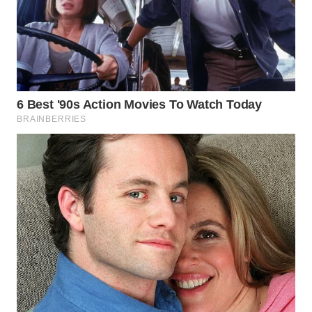
WN
TAPANULI
SELATAN
WN
TANJUNG
LESUNG
WN
KARO
WN
SIMALUNGUN
WN
LABUHANBATU