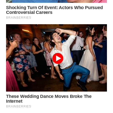
WN
TAPANULI
TENGAH
WN DELI
SERDANG
WN
TEBING
TINGGI
WN
PAKPAK
WN
KARAWANG
WN
BEKASI