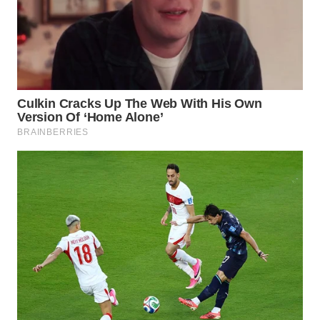
Wahana
Media
Group
WAHANA
NEWS
WAHANA
TANI
WAHANA
ADVOKAT
WAHANA
INFRASTRUKTUR
WAHANA
KONSUMEN