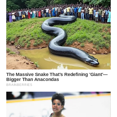
WN
BOGOR
WN
DEPOK
WN
TAPANULI
UTARA
WN
SAMOSIR
WN
PADANG
LAWAS