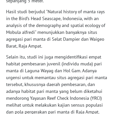
sepanjang 5 meter.
WN
Hasil studi berjudul "Natural history of manta rays
BANTEN
in the Bird’s Head Seascape, Indonesia, with an
analysis of the demography and spatial ecology of
WN
Mobula alfredi" menunjukkan banyaknya situs
NTT
agregasi pari manta di Selat Dampier dan Waigeo
Barat, Raja Ampat.
WN
KEPRI
Selain itu, studi ini juga mengidentifikasi empat
habitat pembesaran juvenil (individu muda) pari
WN
manta di Laguna Wayag dan Hol Gam. Adanya
PAPUA
urgensi untuk memantau situs agregasi pari manta
WN
tersebut, khususnya daerah pembesaran, dan
PAPUA
adanya habitat pari manta yang belum diketahui
BARAT
mendorong Yayasan Reef Check Indonesia (YRCI)
melihat untuk melakukan kajian sensus populasi
WN
dan pola pergerakan pari manta di Raja Ampat.
RIAU