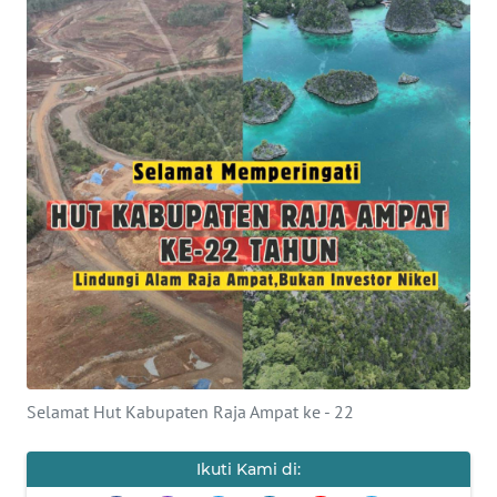
Informasi
INDEKS
BERITA
KONTAK
KAMI
INFO
IKLAN
TENTANG
KAMI
PEDOMAN
Selamat Hut Kabupaten Raja Ampat ke - 22
MEDIA
SIBER
Ikuti Kami di: