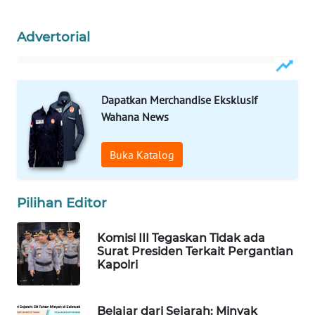
WAHANA
Advertorial
DESA
WISATA
LAPAK
Dapatkan Merchandise Eksklusif
WAHANA
Wahana News
Wahana
Buka Katalog
Network
KONSUMEN
Pilihan Editor
LISTRIK
Komisi III Tegaskan Tidak ada
MASYARAKAT
Surat Presiden Terkait Pergantian
KELISTRIKAN
Kapolri
WALINKI
Belajar dari Sejarah: Minyak
ID