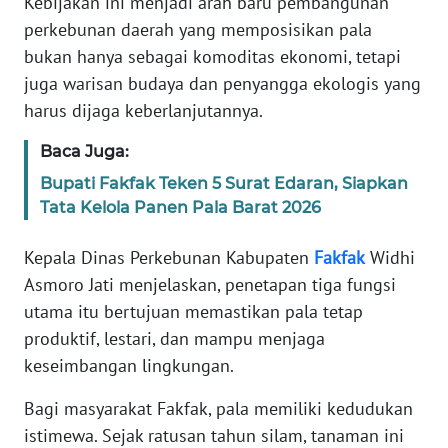
Kebijakan ini menjadi arah baru pembangunan
perkebunan daerah yang memposisikan pala
WN
BANTEN
bukan hanya sebagai komoditas ekonomi, tetapi
juga warisan budaya dan penyangga ekologis yang
WN
harus dijaga keberlanjutannya.
NTT
Baca Juga:
WN
Bupati Fakfak Teken 5 Surat Edaran, Siapkan
KEPRI
Tata Kelola Panen Pala Barat 2026
WN
Kepala Dinas Perkebunan Kabupaten
Fakfak
Widhi
PAPUA
Asmoro Jati menjelaskan, penetapan tiga fungsi
utama itu bertujuan memastikan pala tetap
WN
produktif, lestari, dan mampu menjaga
PAPUA
keseimbangan lingkungan.
BARAT
Bagi masyarakat Fakfak, pala memiliki kedudukan
WN
istimewa. Sejak ratusan tahun silam, tanaman ini
RIAU