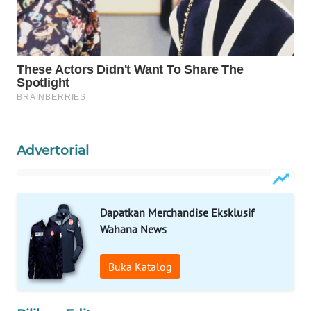
WAHANA
DESA
WISATA
LAPAK
WAHANA
Wahana
Advertorial
Network
KONSUMEN
LISTRIK
Dapatkan Merchandise Eksklusif
Wahana News
MASYARAKAT
KELISTRIKAN
Buka Katalog
WALINKI
ID