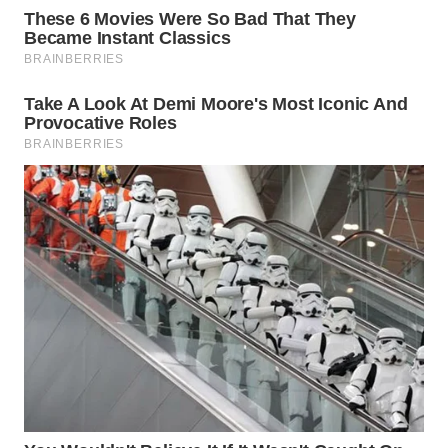
WN
TAPANULI
SELATAN
WN
TANJUNG
LESUNG
WN
KARO
WN
SIMALUNGUN
WN
LABUHANBATU