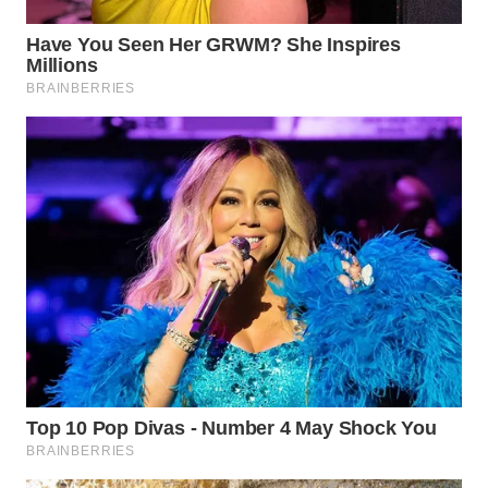
WN
INDRAMAYU
WN
KUNINGAN
WN
MAJALENGKA
WN
SUBANG
WN
SUKABUMI
WN
PURWAKARTA