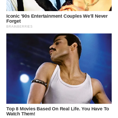
Wahana
Media
Group
WAHANA
NEWS
WAHANA
TANI
WAHANA
ADVOKAT
WAHANA
INFRASTRUKTUR
WAHANA
KONSUMEN