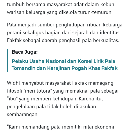
tumbuh bersama masyarakat adat dalam kebun
warisan keluarga yang dikelola turun-temurun.
WN
SERAMBI
Pala menjadi sumber penghidupan ribuan keluarga
petani sekaligus bagian dari sejarah dan identitas
WN
Fakfak sebagai daerah penghasil pala berkualitas.
JAMBI
Baca Juga:
WN
Pelaku Usaha Nasional dan Korsel Lirik Pala
SULTRA
Tomandin dan Kerajinan Pogah Khas Fakfak
WN
Widhi menyebut masyarakat Fakfak memegang
NTB
filosofi "meri totora" yang memaknai pala sebagai
“ibu” yang memberi kehidupan. Karena itu,
WN
pengelolaan pala tidak boleh dilakukan
SULTENG
sembarangan.
WN
“Kami memandang pala memiliki nilai ekonomi
SULBAR