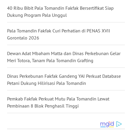
40 Ribu Bibit Pala Tomandin Fakfak Bersertifikat Siap
WN
Dukung Program Pala Unggul
MALUKU
Pala Tomandin Fakfak Curi Perhatian di PENAS XVII
WN
Gorontalo 2026
MALUT
Dewan Adat Mbaham Matta dan Dinas Perkebunan Gelar
WN
DAIRI
Meri Totora, Tanam Pala Tomandin Grafting
WN
Dinas Perkebunan Fakfak Gandeng YAI Perkuat Database
DANAU
Petani Dukung Hilirisasi Pala Tomandin
TOBA
Pemkab Fakfak Perkuat Mutu Pala Tomandin Lewat
WN
Pembinaan 8 Blok Penghasil Tinggi
NIAS
WN
LANGKAT