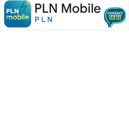
WAHANA MEDIA GROUP
|
|
|
WAHANA NEWS co
WAHANA TANI
WAHANA ADVOKAT
|
|
WAHANA INFRASTRUKTUR
WAHANA KONSUMEN
|
|
|
WAHANA LISTRIK
WAHANA TRAVEL
WAHANA TV
|
|
|
WAHANANEWS id
WAHANANEWS CO ID
WAHANANEWS NET