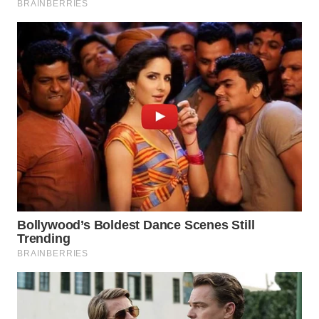
WAHANA
LISTRIK
WAHANA
TRAVEL
WAHANA
TV
WAHANANEWS
ID
WAHANANEWS
CO ID
WAHANANEWS
NET