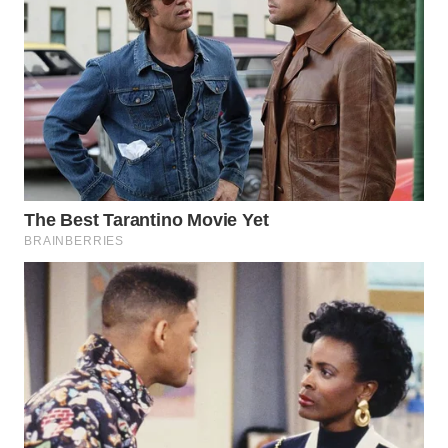
WAHANA
SPORT
WAHANA
UMKM
WAHANA
SELEB
WAHANA
PERSONA
WAHANA
OTOMOTIF
WAHANA
HEALTH