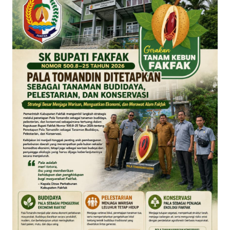
Informasi
INDEKS
BERITA
KONTAK
KAMI
INFO
IKLAN
TENTANG
KAMI
PEDOMAN
MEDIA
SIBER