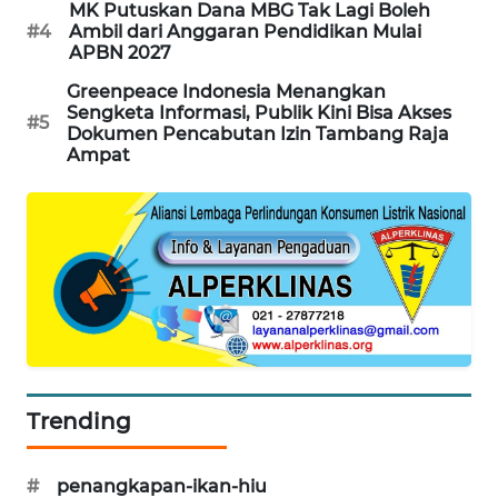
MK Putuskan Dana MBG Tak Lagi Boleh
#4
Ambil dari Anggaran Pendidikan Mulai
KARING
APBN 2027
NEWS
Greenpeace Indonesia Menangkan
Sengketa Informasi, Publik Kini Bisa Akses
JURNAL
#5
Dokumen Pencabutan Izin Tambang Raja
MARITIM
Ampat
HUMBANG
NEWS
GARONGGANG
NEWS
FISUELRI
ID
Trending
ENERGI
NEWS
#
penangkapan-ikan-hiu