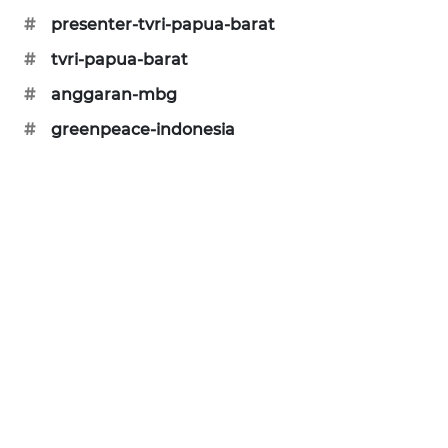
#
presenter-tvri-papua-barat
CILEUNGSI
NEWS
#
tvri-papua-barat
#
anggaran-mbg
BERKAT
NEWS
#
greenpeace-indonesia
BERAMPU
NEWS
ANUGERAH
NEWS
AKHLAK
ID
PERAPKI
NEWS