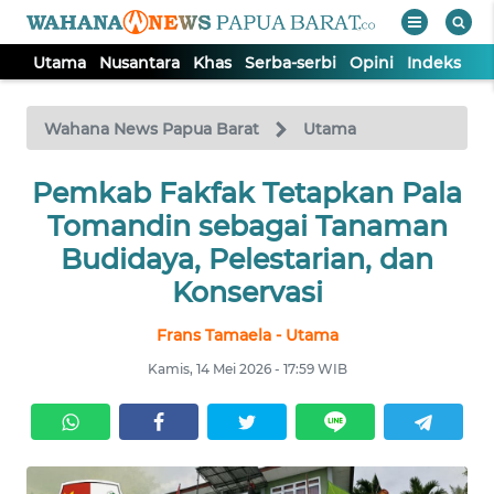
Utama
Nusantara
Khas
Serba-serbi
Opini
Indeks
WAHANA
Tutup
TV
Wahana News Papua Barat
Utama
UTAMA
Pemkab Fakfak Tetapkan Pala
Tomandin sebagai Tanaman
NUSANTARA
Budidaya, Pelestarian, dan
Konservasi
KHAS
Frans Tamaela - Utama
Kamis, 14 Mei 2026 - 17:59 WIB
SERBA-
SERBI
OPINI