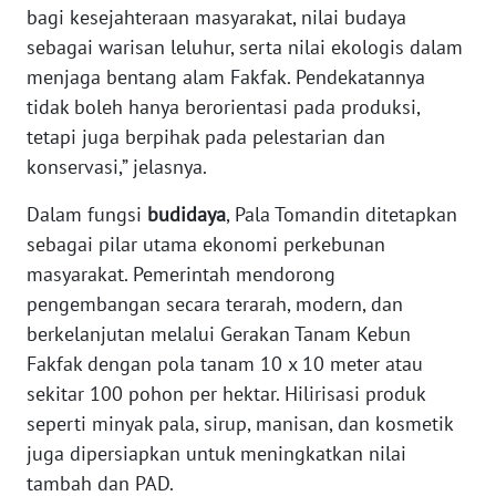
bagi kesejahteraan masyarakat, nilai budaya
sebagai warisan leluhur, serta nilai ekologis dalam
WN
BABEL
menjaga bentang alam Fakfak. Pendekatannya
tidak boleh hanya berorientasi pada produksi,
WN
tetapi juga berpihak pada pelestarian dan
SUMBAR
konservasi,” jelasnya.
Dalam fungsi
budidaya
, Pala Tomandin ditetapkan
WN
SUMSEL
sebagai pilar utama ekonomi perkebunan
masyarakat. Pemerintah mendorong
WN
pengembangan secara terarah, modern, dan
BENGKULU
berkelanjutan melalui Gerakan Tanam Kebun
Fakfak dengan pola tanam 10 x 10 meter atau
WN
sekitar 100 pohon per hektar. Hilirisasi produk
LAMPUNG
seperti minyak pala, sirup, manisan, dan kosmetik
juga dipersiapkan untuk meningkatkan nilai
WN
tambah dan PAD.
JATENG