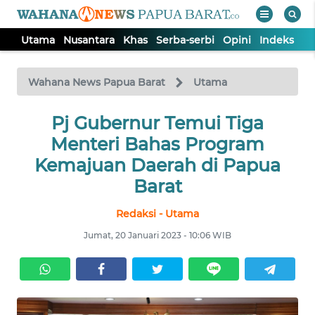
Utama
Nusantara
Khas
Serba-serbi
Opini
Indeks
WAHANA
Tutup
TV
Wahana News Papua Barat
Utama
UTAMA
Pj Gubernur Temui Tiga
Menteri Bahas Program
NUSANTARA
Kemajuan Daerah di Papua
Barat
KHAS
Redaksi - Utama
Jumat, 20 Januari 2023 - 10:06 WIB
SERBA-
SERBI
OPINI