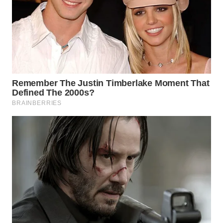
WN
NATUNA
WN
BINTAN
WN
MANDALIKA
WN
LIKUPANG
WN
LABUANBAJO
WN
BORNEO