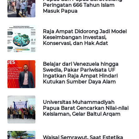
Peringatan 666 Tahun Islam
Masuk Papua
WAHANA
DESA
WISATA
Raja Ampat Didorong Jadi Model
Keseimbangan Investasi,
LAPAK
Konservasi, dan Hak Adat
WAHANA
Wahana
Belajar dari Venezuela hingga
Network
Swedia, Pakar Pariwisata UF
Ingatkan Raja Ampat Hindari
Kutukan Sumber Daya Alam
KONSUMEN
LISTRIK
Universitas Muhammadiyah
Papua Barat Gencarkan Nilai-nilai
MASYARAKAT
Keislaman, Gelar Baitul Arqam
KELISTRIKAN
WALINKI
Waisai Semrawut, Saat Estetika
ID