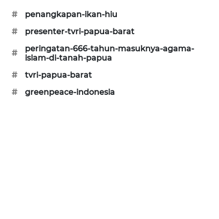
#
penangkapan-ikan-hiu
SIBARAGAS
#
presenter-tvri-papua-barat
NEWS
peringatan-666-tahun-masuknya-agama-
#
METRO
islam-di-tanah-papua
SIANTAR
#
tvri-papua-barat
NEWS
#
greenpeace-indonesia
METRO
MEDAN
NEWS
METRO
JAKARTA
NEWS
KRT
NEWS