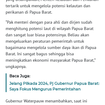
REDAKSI
tertarik untuk mengelola potensi kelautan dan
perikanan di Papua Barat.
KARIR
“Pak menteri dengan para ahli dan dirjen sudah
DISCLAIMER
menghitung potensi laut di wilayah Papua Barat
dan sangat luar biasa potensinya. Beliau akan
Wahana
mengeluarkan peraturan pemerintah untuk
News
bagaimana mengelola sumber daya ikan di Papua
Regional
Barat. Ini sangat bagus sehingga bisa
meningkatkan ekonomi masyarakat Papua Barat,”
WN
SUMUT
ungkapnya.
Baca Juga:
WN
JAKARTA
Jelang Pilkada 2024, Pj Gubernur Papua Barat:
Saya Fokus Mengurus Pemerintahan
WN
JABAR
Gubernur Waterpauw menambahkan, saat ini