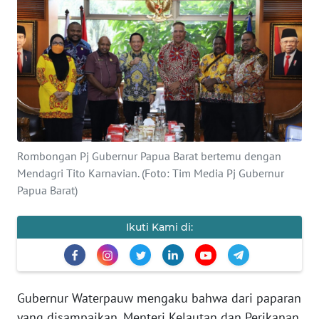
Informasi
INDEKS
BERITA
KONTAK
KAMI
INFO
Rombongan Pj Gubernur Papua Barat bertemu dengan
IKLAN
Mendagri Tito Karnavian. (Foto: Tim Media Pj Gubernur
Papua Barat)
TENTANG
KAMI
Ikuti Kami di:
PEDOMAN
MEDIA
SIBER
Gubernur Waterpauw mengaku bahwa dari paparan
yang disampaikan, Menteri Kelautan dan Perikanan