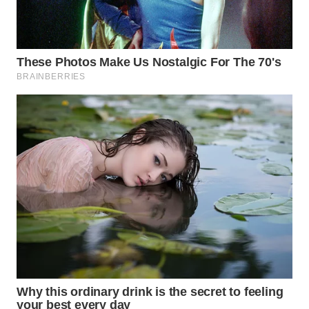
WN
TAPANULI
SELATAN
WN
TANJUNG
LESUNG
WN
KARO
WN
SIMALUNGUN
WN
LABUHANBATU