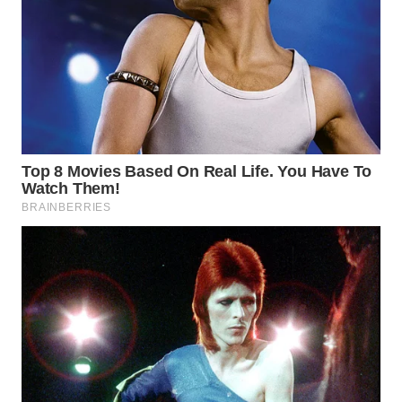
WN
MALUKU
WN
MALUT
WN
DAIRI
WN
DANAU
TOBA
WN
NIAS
WN
LANGKAT