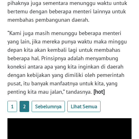
pihaknya juga sementara menunggu waktu untuk
WN
bertemu dengan beberapa menteri lainnya untuk
BANTEN
membahas pembangunan daerah.
“Kami juga masih menunggu beberapa menteri
WN
NTT
yang lain, jika mereka punya waktu maka minggu
depan kita akan kembali lagi untuk membahas
WN
beberapa hal. Prinsipnya adalah menyambung
KEPRI
koneksi antara apa yang kita inginkan di daerah
dengan kebijakan yang dimiliki oleh pemerintah
WN
pusat, itu banyak manfaatnya untuk kita, yang
PAPUA
penting kita mau jalan,” tandasnya.
[hot]
WN
1
2
Sebelumnya
Lihat Semua
PAPUA
BARAT
WN
RIAU