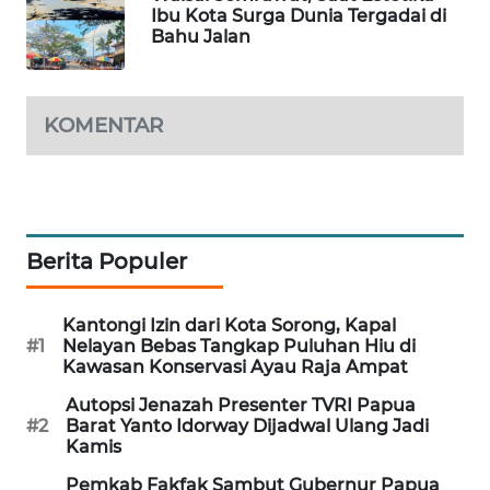
Ibu Kota Surga Dunia Tergadai di
Bahu Jalan
MAWAKA
ID
KOMENTAR
MARTABAT
NET
PLN
WATCH
Berita Populer
MKLI
Kantongi Izin dari Kota Sorong, Kapal
#1
Nelayan Bebas Tangkap Puluhan Hiu di
LPKKI
Kawasan Konservasi Ayau Raja Ampat
Autopsi Jenazah Presenter TVRI Papua
LKKI
#2
Barat Yanto Idorway Dijadwal Ulang Jadi
Kamis
KOPEKLIN
Pemkab Fakfak Sambut Gubernur Papua