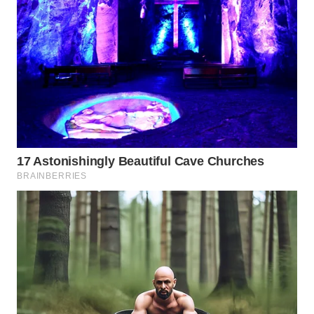
WN
BOGOR
WN
DEPOK
WN
TAPANULI
UTARA
WN
SAMOSIR
WN
PADANG
LAWAS