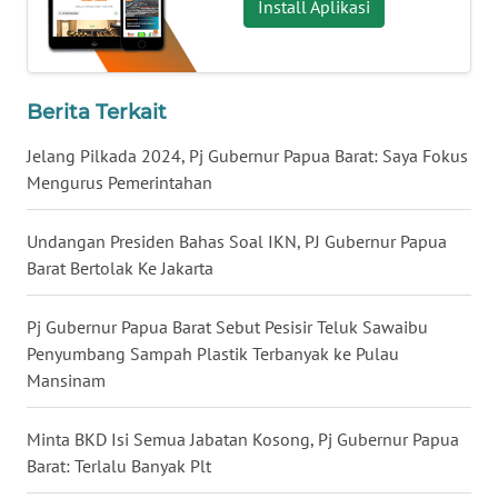
Install Aplikasi
WN
BABEL
Berita Terkait
WN
Jelang Pilkada 2024, Pj Gubernur Papua Barat: Saya Fokus
SUMBAR
Mengurus Pemerintahan
WN
SUMSEL
Undangan Presiden Bahas Soal IKN, PJ Gubernur Papua
Barat Bertolak Ke Jakarta
WN
BENGKULU
Pj Gubernur Papua Barat Sebut Pesisir Teluk Sawaibu
Penyumbang Sampah Plastik Terbanyak ke Pulau
WN
Mansinam
LAMPUNG
Minta BKD Isi Semua Jabatan Kosong, Pj Gubernur Papua
WN
Barat: Terlalu Banyak Plt
JATENG