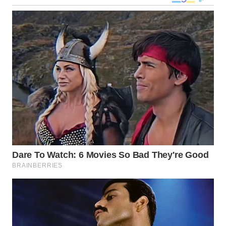
WN
KALTARA
WN
KALSEL
WN
KALTIM
WN
SULSEL
WN
GORONTALO
WN
SULUT