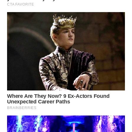
WN
TAPANULI
TENGAH
WN DELI
SERDANG
WN
TEBING
TINGGI
WN
PAKPAK
WN
KARAWANG
WN
BEKASI