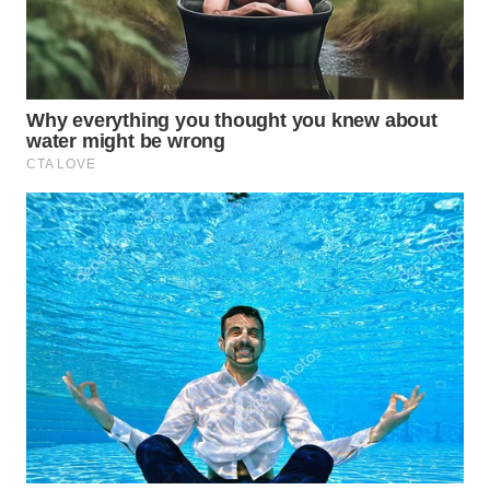
WN
SUMEDANG
WN
CIANJUR
WN
KEPULAUAN
SERIBU
WN
TANGERANG
WN
BINJAI
WN
CIREBON