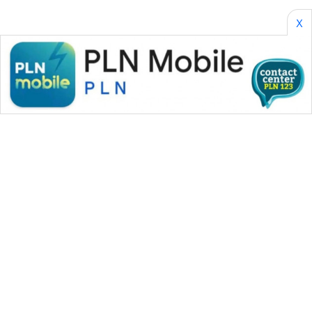
X
WAHANA MEDIA GROUP
|
|
|
WAHANA NEWS co
WAHANA TANI
WAHANA ADVOKAT
|
|
WAHANA INFRASTRUKTUR
WAHANA KONSUMEN