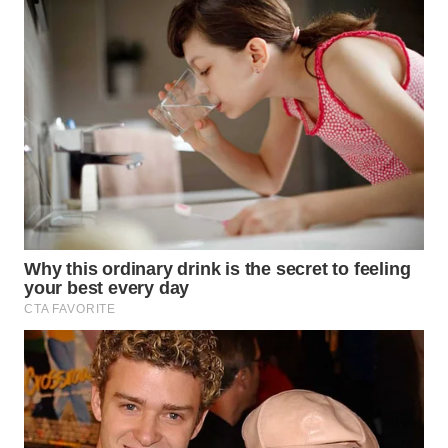
WN
PRIANGAN
TIMUR
WN
SEMARANG
WN
SOLO
WN
BOROBUDUR
WN
MADURA
WN
SURABAYA