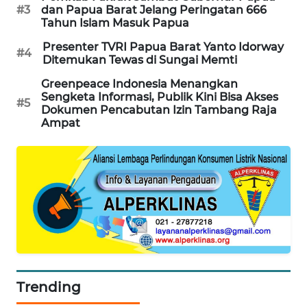
#3
dan Papua Barat Jelang Peringatan 666
Tahun Islam Masuk Papua
PORTAL
KONSUMEN
Presenter TVRI Papua Barat Yanto Idorway
#4
Ditemukan Tewas di Sungai Memti
FORWAMKI
Greenpeace Indonesia Menangkan
Sengketa Informasi, Publik Kini Bisa Akses
#5
Dokumen Pencabutan Izin Tambang Raja
ALPERKLINAS
Ampat
FORJASIDA
TAMBANG
NEWS
SITUNGIR
NEWS
Trending
SIDIKALANG
NEWS