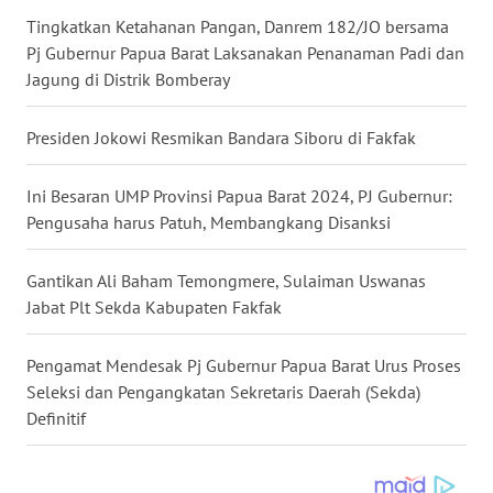
Tingkatkan Ketahanan Pangan, Danrem 182/JO bersama
WN
Pj Gubernur Papua Barat Laksanakan Penanaman Padi dan
NUSANTARA
Jagung di Distrik Bomberay
WN
Presiden Jokowi Resmikan Bandara Siboru di Fakfak
JOGJA
Ini Besaran UMP Provinsi Papua Barat 2024, PJ Gubernur:
WN
Pengusaha harus Patuh, Membangkang Disanksi
JATIM
Gantikan Ali Baham Temongmere, Sulaiman Uswanas
WN
Jabat Plt Sekda Kabupaten Fakfak
BALI
Pengamat Mendesak Pj Gubernur Papua Barat Urus Proses
WN
Seleksi dan Pengangkatan Sekretaris Daerah (Sekda)
KALBAR
Definitif
WN
KALTENG