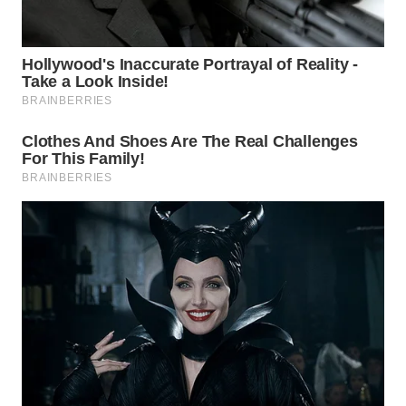
Wahana
Media
Group
WAHANA
NEWS
WAHANA
TANI
WAHANA
ADVOKAT
WAHANA
INFRASTRUKTUR
WAHANA
KONSUMEN