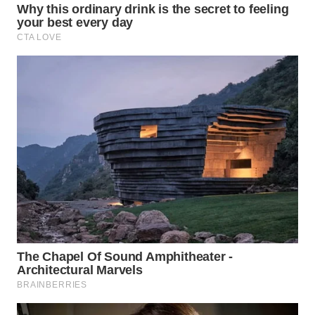
WN
INDRAMAYU
WN
KUNINGAN
WN
MAJALENGKA
WN
SUBANG
WN
SUKABUMI
WN
PURWAKARTA