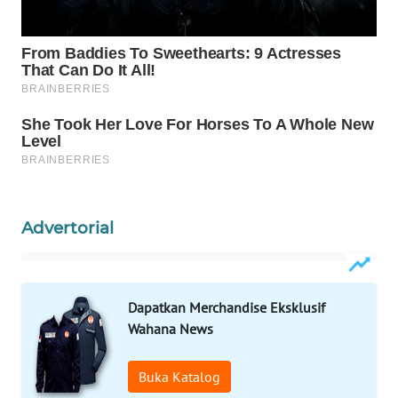
WAHANA
LISTRIK
WAHANA
TRAVEL
WAHANA
TV
Advertorial
WAHANANEWS
ID
WAHANANEWS
Dapatkan Merchandise Eksklusif
CO ID
Wahana News
WAHANANEWS
Buka Katalog
NET