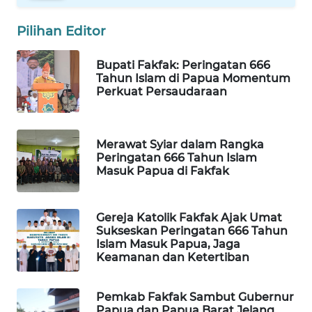
WAHANA
Pilihan Editor
SPORT
Bupati Fakfak: Peringatan 666
Tahun Islam di Papua Momentum
WAHANA
Perkuat Persaudaraan
UMKM
WAHANA
Merawat Syiar dalam Rangka
SELEB
Peringatan 666 Tahun Islam
Masuk Papua di Fakfak
WAHANA
PERSONA
Gereja Katolik Fakfak Ajak Umat
Sukseskan Peringatan 666 Tahun
WAHANA
Islam Masuk Papua, Jaga
OTOMOTIF
Keamanan dan Ketertiban
WAHANA
Pemkab Fakfak Sambut Gubernur
HEALTH
Papua dan Papua Barat Jelang