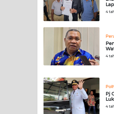
Lap
WN
SERAMBI
4 ta
WN
JAMBI
Per
Pen
WN
Wat
SULTRA
4 ta
WN
NTB
WN
Pol
SULTENG
Pj 
Lu
WN
SULBAR
4 ta