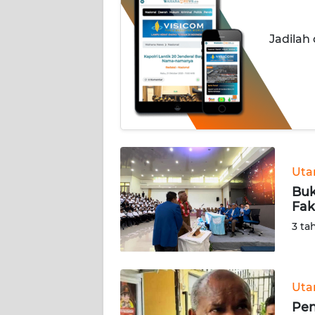
INDEKS
Jadilah
BERITA
KONTAK
KAMI
INFO
IKLAN
Ut
TENTANG
Buk
KAMI
Fak
3 ta
PEDOMAN
MEDIA
SIBER
Ut
REDAKSI
Pen