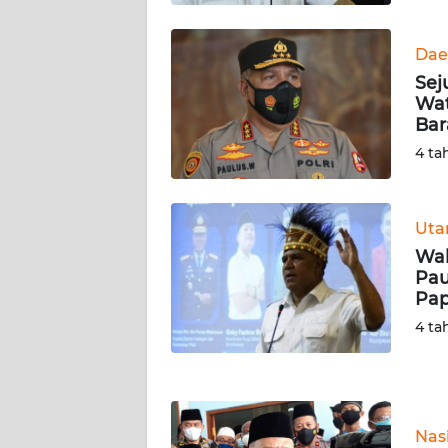
WN
KALTARA
Dae
Sej
WN
Wat
KALSEL
Bar
4 ta
WN
KALTIM
Ut
WN
Wak
SULSEL
Pau
Pap
WN
4 ta
GORONTALO
WN
SULUT
Nas