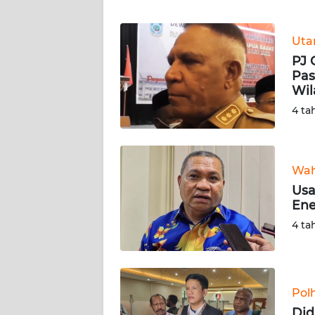
WN
BANTEN
Ut
WN
PJ 
NTT
Pas
Wil
WN
4 ta
KEPRI
WN
Wah
PAPUA
Usa
Ene
WN
4 ta
PAPUA
BARAT
WN
Pol
RIAU
Did