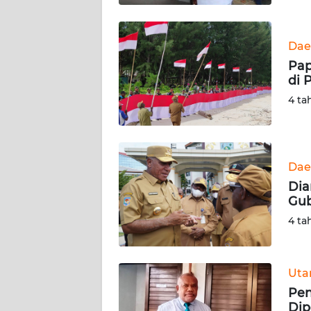
WN
BABEL
Dae
Pap
WN
di 
SUMBAR
4 ta
WN
SUMSEL
Dae
WN
BENGKULU
Dia
Gub
WN
4 ta
LAMPUNG
WN
Ut
JATENG
Pen
Dip