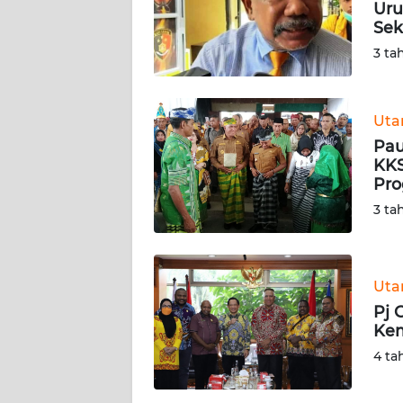
Uru
Sek
KARIR
3 ta
DISCLAIMER
Ut
Wahana
Pau
News
Regional
KKS
Pro
3 ta
WN
SUMUT
WN
Ut
JAKARTA
Pj 
Kem
WN
4 ta
JABAR