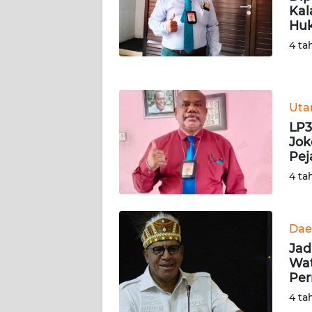
Kal
WN
Hu
NUSANTARA
4 ta
WN
JOGJA
Ut
WN
LP3
JATIM
Jok
Pej
WN
4 ta
BALI
WN
Dae
KALBAR
Jad
Wat
WN
Pe
KALTENG
4 ta