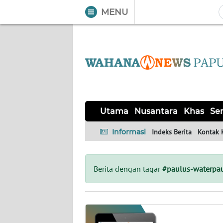
MENU
WAHANA
Tutup
TV
UTAMA
NUSANTARA
Utama
Nusantara
Khas
Ser
KHAS
Informasi
Indeks Berita
Kontak 
SERBA-
SERBI
Berita dengan tagar
#paulus-waterpa
OPINI
Informasi