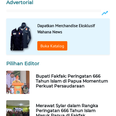
Advertorial
WAHANA
SPORT
Dapatkan Merchandise Eksklusif
WAHANA
Wahana News
UMKM
Buka Katalog
WAHANA
SELEB
Pilihan Editor
WAHANA
PERSONA
Bupati Fakfak: Peringatan 666
Tahun Islam di Papua Momentum
Perkuat Persaudaraan
WAHANA
OTOMOTIF
Merawat Syiar dalam Rangka
WAHANA
Peringatan 666 Tahun Islam
HEALTH
Masuk Papua di Fakfak