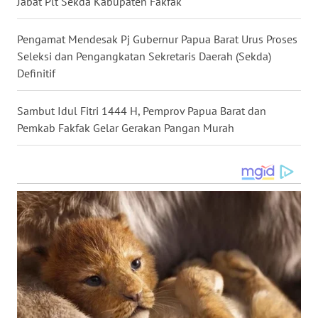
Jabat Plt Sekda Kabupaten Fakfak
WN
MALUKU
Pengamat Mendesak Pj Gubernur Papua Barat Urus Proses
Seleksi dan Pengangkatan Sekretaris Daerah (Sekda)
Definitif
WN
MALUT
Sambut Idul Fitri 1444 H, Pemprov Papua Barat dan
Pemkab Fakfak Gelar Gerakan Pangan Murah
WN
DAIRI
WN
DANAU
TOBA
WN
NIAS
WN
LANGKAT