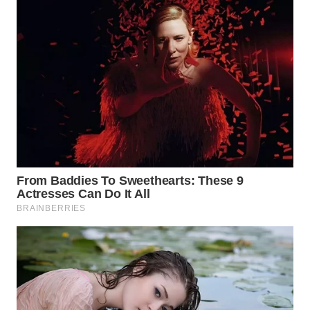
WN
BOGOR
WN
DEPOK
WN
TAPANULI
UTARA
WN
SAMOSIR
WN
PADANG
LAWAS