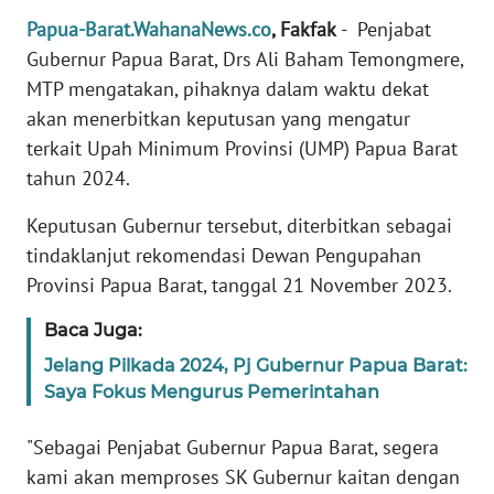
REDAKSI
Papua-Barat.WahanaNews.co
, Fakfak
- Penjabat
Gubernur Papua Barat, Drs Ali Baham Temongmere,
KARIR
MTP mengatakan, pihaknya dalam waktu dekat
akan menerbitkan keputusan yang mengatur
DISCLAIMER
terkait Upah Minimum Provinsi (UMP) Papua Barat
tahun 2024.
Wahana
News
Keputusan Gubernur tersebut, diterbitkan sebagai
Regional
tindaklanjut rekomendasi Dewan Pengupahan
Provinsi Papua Barat, tanggal 21 November 2023.
WN
SUMUT
Baca Juga:
Jelang Pilkada 2024, Pj Gubernur Papua Barat:
WN
JAKARTA
Saya Fokus Mengurus Pemerintahan
"Sebagai Penjabat Gubernur Papua Barat, segera
WN
JABAR
kami akan memproses SK Gubernur kaitan dengan