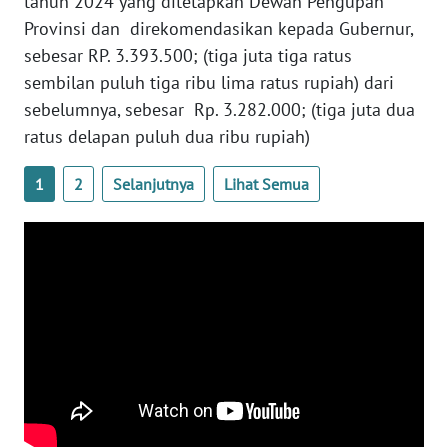
tahun 2024 yang ditetapkan Dewan Pengupah
Provinsi dan direkomendasikan kepada Gubernur,
WN
sebesar RP. 3.393.500; (tiga juta tiga ratus
BABEL
sembilan puluh tiga ribu lima ratus rupiah) dari
sebelumnya, sebesar Rp. 3.282.000; (tiga juta dua
WN
ratus delapan puluh dua ribu rupiah)
SUMBAR
1
2
Selanjutnya
Lihat Semua
WN
SUMSEL
WN
BENGKULU
WN
LAMPUNG
WN
JATENG