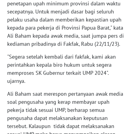
penetapan upah minimum provinsi dalam waktu
WN
secepatnya. Untuk menjadi dasar bagi seluruh
BANTEN
pelaku usaha dalam memberikan kepastian upah
kepada para pekerja di Provinsi Papua Barat," kata
WN
Ali Baham kepada awak media, saat jumpa pers di
NTT
kediaman pribadinya di Fakfak, Rabu (22/11/23).
WN
"Segera setelah kembali dari fakfak, kami akan
KEPRI
perintahkan kepala biro hukum untuk segera
memproses SK Gubernur terkait UMP 2024".
WN
ujarnya.
PAPUA
Ali Baham saat merespon pertanyaan awak media
WN
soal pengusaha yang kerap membayar upah
PAPUA
pekerja tidak sesuai UMP, berharap semua
BARAT
pengusaha dapat melaksanakan keputusan
tersebut. Kalaupun tidak dapat melaksanakan
WN
RIAU