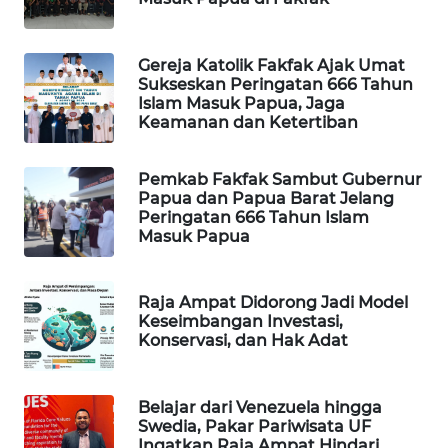
WAHANA
DESA
Gereja Katolik Fakfak Ajak Umat
WISATA
Sukseskan Peringatan 666 Tahun
Islam Masuk Papua, Jaga
Keamanan dan Ketertiban
LAPAK
WAHANA
Pemkab Fakfak Sambut Gubernur
Papua dan Papua Barat Jelang
Wahana
Peringatan 666 Tahun Islam
Network
Masuk Papua
KONSUMEN
LISTRIK
Raja Ampat Didorong Jadi Model
Keseimbangan Investasi,
Konservasi, dan Hak Adat
MASYARAKAT
KELISTRIKAN
Belajar dari Venezuela hingga
WALINKI
Swedia, Pakar Pariwisata UF
Ingatkan Raja Ampat Hindari
ID