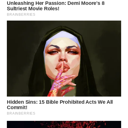
WN
TAPANULI
TENGAH
WN DELI
SERDANG
WN
TEBING
TINGGI
WN
PAKPAK
WN
KARAWANG
WN
BEKASI