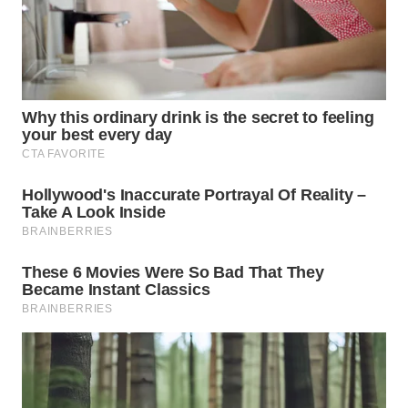
WN
INDRAMAYU
WN
KUNINGAN
WN
MAJALENGKA
WN
SUBANG
WN
SUKABUMI
WN
PURWAKARTA