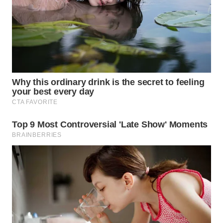
WN
SUMEDANG
WN
CIANJUR
WN
KEPULAUAN
SERIBU
WN
TANGERANG
WN
BINJAI
WN
CIREBON