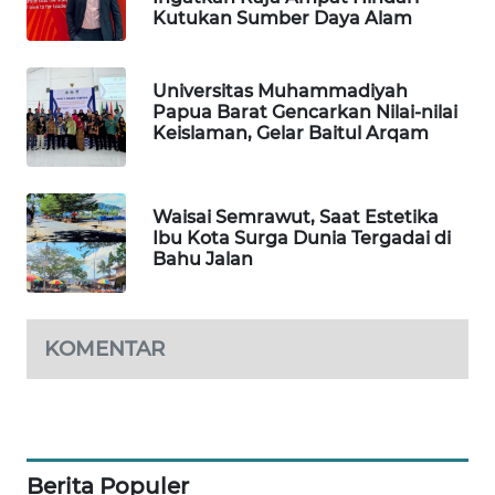
Kutukan Sumber Daya Alam
MAWAKA
ID
Universitas Muhammadiyah
Papua Barat Gencarkan Nilai-nilai
Keislaman, Gelar Baitul Arqam
MARTABAT
NET
Waisai Semrawut, Saat Estetika
PLN
Ibu Kota Surga Dunia Tergadai di
WATCH
Bahu Jalan
MKLI
KOMENTAR
LPKKI
LKKI
KOPEKLIN
Berita Populer