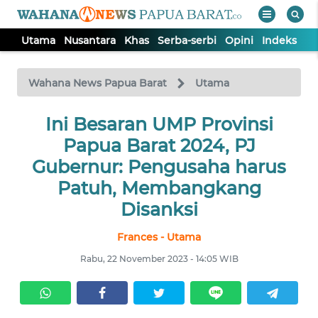
Utama
Nusantara
Khas
Serba-serbi
Opini
Indeks
WAHANA
Tutup
TV
Wahana News Papua Barat
Utama
UTAMA
Ini Besaran UMP Provinsi
Papua Barat 2024, PJ
NUSANTARA
Gubernur: Pengusaha harus
Patuh, Membangkang
KHAS
Disanksi
Frances - Utama
SERBA-
SERBI
Rabu, 22 November 2023 - 14:05 WIB
OPINI