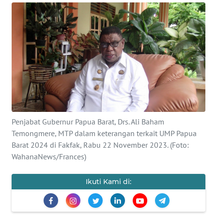
Informasi
INDEKS
BERITA
KONTAK
KAMI
INFO
IKLAN
Penjabat Gubernur Papua Barat, Drs. Ali Baham
Temongmere, MTP dalam keterangan terkait UMP Papua
TENTANG
Barat 2024 di Fakfak, Rabu 22 November 2023. (Foto:
KAMI
WahanaNews/Frances)
PEDOMAN
Ikuti Kami di:
MEDIA
SIBER