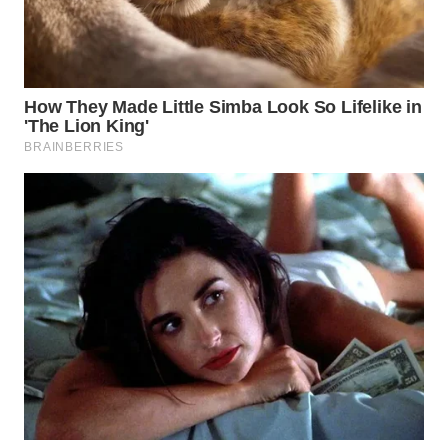
WN
TAPANULI
SELATAN
WN
TANJUNG
LESUNG
WN
KARO
WN
SIMALUNGUN
WN
LABUHANBATU