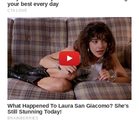
WAHANA
LISTRIK
WAHANA
TRAVEL
WAHANA
TV
WAHANANEWS
ID
WAHANANEWS
CO ID
WAHANANEWS
NET