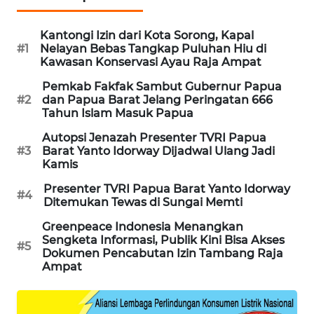
PORTAL
Kantongi Izin dari Kota Sorong, Kapal
KONSUMEN
#1
Nelayan Bebas Tangkap Puluhan Hiu di
Kawasan Konservasi Ayau Raja Ampat
FORWAMKI
Pemkab Fakfak Sambut Gubernur Papua
#2
dan Papua Barat Jelang Peringatan 666
Tahun Islam Masuk Papua
ALPERKLINAS
Autopsi Jenazah Presenter TVRI Papua
#3
Barat Yanto Idorway Dijadwal Ulang Jadi
FORJASIDA
Kamis
Presenter TVRI Papua Barat Yanto Idorway
TAMBANG
#4
Ditemukan Tewas di Sungai Memti
NEWS
Greenpeace Indonesia Menangkan
Sengketa Informasi, Publik Kini Bisa Akses
SITUNGIR
#5
Dokumen Pencabutan Izin Tambang Raja
NEWS
Ampat
SIDIKALANG
NEWS