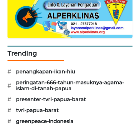
SIBARAGAS
NEWS
METRO
SIANTAR
NEWS
Trending
METRO
#
penangkapan-ikan-hiu
MEDAN
NEWS
peringatan-666-tahun-masuknya-agama-
#
islam-di-tanah-papua
METRO
#
presenter-tvri-papua-barat
JAKARTA
NEWS
#
tvri-papua-barat
#
greenpeace-indonesia
KRT
NEWS