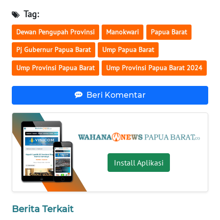
Tag:
WN
NUSANTARA
Dewan Pengupah Provinsi
Manokwari
Papua Barat
Pj Gubernur Papua Barat
Ump Papua Barat
WN
JOGJA
Ump Provinsi Papua Barat
Ump Provinsi Papua Barat 2024
WN
Beri Komentar
JATIM
WN
BALI
Install Aplikasi
WN
KALBAR
WN
Berita Terkait
KALTENG