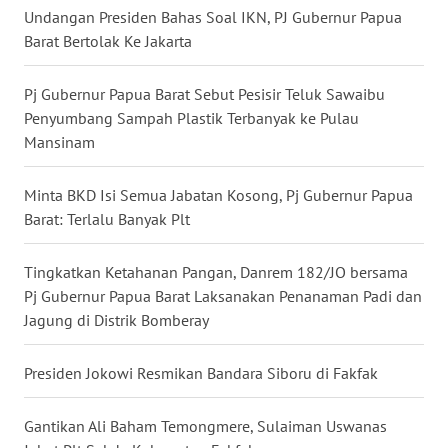
Undangan Presiden Bahas Soal IKN, PJ Gubernur Papua
WN
Barat Bertolak Ke Jakarta
KALTARA
Pj Gubernur Papua Barat Sebut Pesisir Teluk Sawaibu
WN
Penyumbang Sampah Plastik Terbanyak ke Pulau
KALSEL
Mansinam
WN
Minta BKD Isi Semua Jabatan Kosong, Pj Gubernur Papua
KALTIM
Barat: Terlalu Banyak Plt
WN
Tingkatkan Ketahanan Pangan, Danrem 182/JO bersama
SULSEL
Pj Gubernur Papua Barat Laksanakan Penanaman Padi dan
Jagung di Distrik Bomberay
WN
GORONTALO
Presiden Jokowi Resmikan Bandara Siboru di Fakfak
WN
Gantikan Ali Baham Temongmere, Sulaiman Uswanas
SULUT