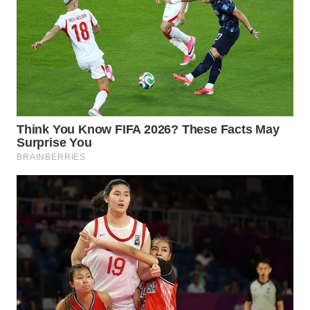
WN
NATUNA
WN
BINTAN
WN
MANDALIKA
WN
LIKUPANG
WN
LABUANBAJO
WN
BORNEO