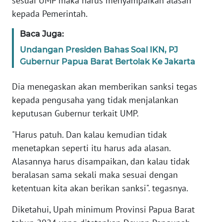
sesuai UMP maka harus menyampaikan alasan
kepada Pemerintah.
WN
Baca Juga:
SERAMBI
Undangan Presiden Bahas Soal IKN, PJ
WN
Gubernur Papua Barat Bertolak Ke Jakarta
JAMBI
Dia menegaskan akan memberikan sanksi tegas
WN
kepada pengusaha yang tidak menjalankan
SULTRA
keputusan Gubernur terkait UMP.
"Harus patuh. Dan kalau kemudian tidak
WN
NTB
menetapkan seperti itu harus ada alasan.
Alasannya harus disampaikan, dan kalau tidak
WN
beralasan sama sekali maka sesuai dengan
SULTENG
ketentuan kita akan berikan sanksi". tegasnya.
WN
Diketahui, Upah minimum Provinsi Papua Barat
SULBAR