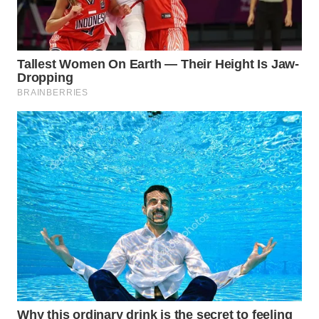
Wahana
Media
Group
WAHANA
NEWS
WAHANA
TANI
WAHANA
ADVOKAT
WAHANA
INFRASTRUKTUR
WAHANA
KONSUMEN