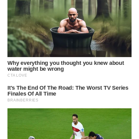
WN
PRIANGAN
TIMUR
WN
SEMARANG
WN
SOLO
WN
BOROBUDUR
WN
MADURA
WN
SURABAYA