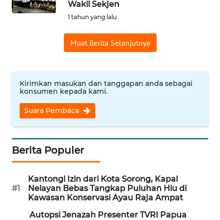
Wakil Sekjen
WN
1 tahun yang lalu
INDRAMAYU
Muat Berita Selanjutnya
WN
KUNINGAN
Kirimkan masukan dan tanggapan anda sebagai
WN
konsumen kepada kami.
MAJALENGKA
Suara Pembaca
WN
SUBANG
Berita Populer
WN
SUKABUMI
Kantongi Izin dari Kota Sorong, Kapal
#1
Nelayan Bebas Tangkap Puluhan Hiu di
Kawasan Konservasi Ayau Raja Ampat
WN
PURWAKARTA
Autopsi Jenazah Presenter TVRI Papua