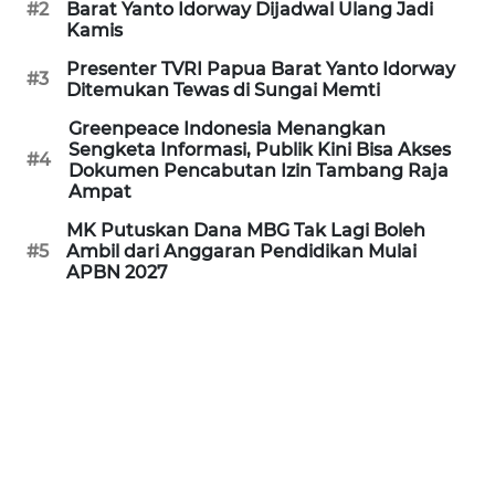
#2
Barat Yanto Idorway Dijadwal Ulang Jadi
Kamis
WN
PRIANGAN
Presenter TVRI Papua Barat Yanto Idorway
TIMUR
#3
Ditemukan Tewas di Sungai Memti
Greenpeace Indonesia Menangkan
WN
Sengketa Informasi, Publik Kini Bisa Akses
#4
SEMARANG
Dokumen Pencabutan Izin Tambang Raja
Ampat
WN
MK Putuskan Dana MBG Tak Lagi Boleh
SOLO
#5
Ambil dari Anggaran Pendidikan Mulai
APBN 2027
WN
BOROBUDUR
WN
MADURA
WN
SURABAYA