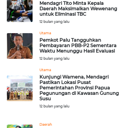
Mendagri Tito Minta Kepala
Daerah Maksimalkan Wewenang
untuk Eliminasi TBC
WN
BOGOR
12 bulan yang lalu
Utama
WN
Pemkot Palu Tangguhkan
DEPOK
Pembayaran PBB-P2 Sementara
Waktu Menunggu Hasil Evaluasi
WN
12 bulan yang lalu
TAPANULI
UTARA
Utama
Kunjungi Wamena, Mendagri
Pastikan Lokasi Pusat
WN
Pemerintahan Provinsi Papua
SAMOSIR
Pegunungan di Kawasan Gunung
Susu
WN
12 bulan yang lalu
PADANG
LAWAS
Daerah