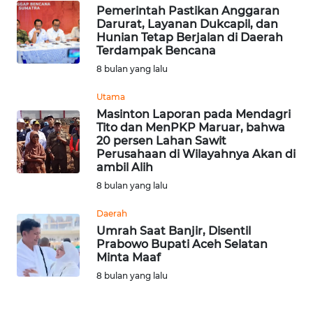
Pemerintah Pastikan Anggaran
Darurat, Layanan Dukcapil, dan
WN
Hunian Tetap Berjalan di Daerah
NUSANTARA
Terdampak Bencana
8 bulan yang lalu
WN
JOGJA
Utama
Masinton Laporan pada Mendagri
Tito dan MenPKP Maruar, bahwa
WN
20 persen Lahan Sawit
JATIM
Perusahaan di Wilayahnya Akan di
ambil Alih
WN
8 bulan yang lalu
BALI
Daerah
Umrah Saat Banjir, Disentil
WN
Prabowo Bupati Aceh Selatan
KALBAR
Minta Maaf
8 bulan yang lalu
WN
KALTENG