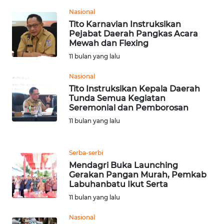
WN
Nasional
TAPANULI
Tito Karnavian Instruksikan
TENGAH
Pejabat Daerah Pangkas Acara
Mewah dan Flexing
WN DELI
11 bulan yang lalu
SERDANG
Nasional
Tito Instruksikan Kepala Daerah
WN
Tunda Semua Kegiatan
TEBING
Seremonial dan Pemborosan
TINGGI
11 bulan yang lalu
WN
PAKPAK
Serba-serbi
Mendagri Buka Launching
Gerakan Pangan Murah, Pemkab
WN
Labuhanbatu Ikut Serta
KARAWANG
11 bulan yang lalu
WN
Nasional
BEKASI