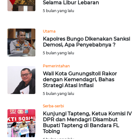
Selama Libur Lebaran
WN
5 bulan yang lalu
BANTEN
Utama
WN
Kapolres Bungo Dikenakan Sanksi
NTT
Demosi, Apa Penyebabnya ?
5 bulan yang lalu
WN
KEPRI
Pemerintahan
Wali Kota Gunungsitoli Rakor
WN
dengan Kemendagri, Bahas
Strategi Atasi Inflasi
PAPUA
5 bulan yang lalu
WN
Serba-serbi
PAPUA
Kunjungi Tapteng, Ketua Komisi IV
BARAT
DPR dan Mendagri Disambut
Bupati Tapteng di Bandara FL
Tobing
WN
RIAU