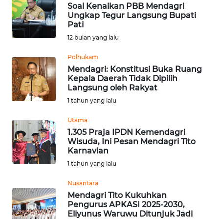
Soal Kenaikan PBB Mendagri
WN
Ungkap Tegur Langsung Bupati
SUMEDANG
Pati
12 bulan yang lalu
WN
CIANJUR
Polhukam
Mendagri: Konstitusi Buka Ruang
Kepala Daerah Tidak Dipilih
WN
Langsung oleh Rakyat
KEPULAUAN
SERIBU
1 tahun yang lalu
Utama
WN
1.305 Praja IPDN Kemendagri
TANGERANG
Wisuda, Ini Pesan Mendagri Tito
Karnavian
WN
1 tahun yang lalu
BINJAI
Nusantara
Mendagri Tito Kukuhkan
WN
Pengurus APKASI 2025-2030,
CIREBON
Eliyunus Waruwu Ditunjuk Jadi