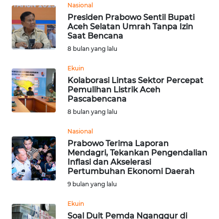
Nasional
Presiden Prabowo Sentil Bupati
WN
Aceh Selatan Umrah Tanpa Izin
KALTARA
Saat Bencana
8 bulan yang lalu
WN
KALSEL
Ekuin
Kolaborasi Lintas Sektor Percepat
Pemulihan Listrik Aceh
WN
Pascabencana
KALTIM
8 bulan yang lalu
WN
Nasional
SULSEL
Prabowo Terima Laporan
Mendagri, Tekankan Pengendalian
Inflasi dan Akselerasi
WN
Pertumbuhan Ekonomi Daerah
GORONTALO
9 bulan yang lalu
WN
Ekuin
SULUT
Soal Duit Pemda Nganggur di