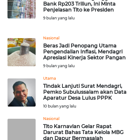
Bank Rp203 Triliun, Ini Minta
Penjelasan Tito ke Presiden
WN
MALUKU
9 bulan yang lalu
WN
Nasional
MALUT
Beras Jadi Penopang Utama
Pengendalian Inflasi, Mendagri
WN
Apresiasi Kinerja Sektor Pangan
DAIRI
9 bulan yang lalu
Utama
WN
Tindak Lanjuti Surat Mendagri,
DANAU
Pemko Subulussalam akan Data
TOBA
Aparatur Desa Lulus PPPK
10 bulan yang lalu
WN
NIAS
Nasional
Tito Karnavian Gelar Rapat
Darurat Bahas Tata Kelola MBG
WN
dan Dapur Bermasalah
LANGKAT