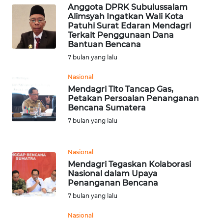
Anggota DPRK Subulussalam
Alimsyah Ingatkan Wali Kota
WN
Patuhi Surat Edaran Mendagri
BABEL
Terkait Penggunaan Dana
Bantuan Bencana
7 bulan yang lalu
WN
SUMBAR
Nasional
Mendagri Tito Tancap Gas,
WN
Petakan Persoalan Penanganan
SUMSEL
Bencana Sumatera
7 bulan yang lalu
WN
BENGKULU
Nasional
Mendagri Tegaskan Kolaborasi
WN
Nasional dalam Upaya
LAMPUNG
Penanganan Bencana
7 bulan yang lalu
WN
JATENG
Nasional