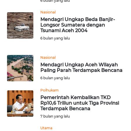
6 bulan yang lalu
Nasional
WN
Mendagri Ungkap Beda Banjir-
SERAMBI
Longsor Sumatera dengan
Tsunami Aceh 2004
WN
6 bulan yang lalu
JAMBI
WN
Nasional
SULTRA
Mendagri Ungkap Aceh Wilayah
Paling Parah Terdampak Bencana
6 bulan yang lalu
WN
NTB
Polhukam
Pemerintah Kembalikan TKD
WN
Rp10,6 Triliun untuk Tiga Provinsi
SULTENG
Terdampak Bencana
7 bulan yang lalu
WN
Utama
SULBAR