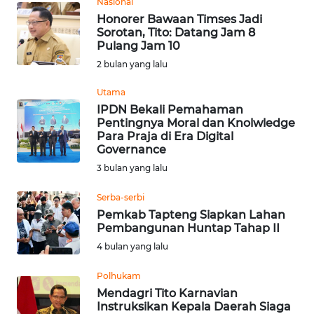
Nasional
REDAKSI
Honorer Bawaan Timses Jadi
Sorotan, Tito: Datang Jam 8
KARIR
Pulang Jam 10
2 bulan yang lalu
DISCLAIMER
Utama
IPDN Bekali Pemahaman
Wahana
Pentingnya Moral dan Knolwledge
News
Para Praja di Era Digital
Regional
Governance
3 bulan yang lalu
WN
SUMUT
Serba-serbi
Pemkab Tapteng Siapkan Lahan
Pembangunan Huntap Tahap II
WN
4 bulan yang lalu
JAKARTA
Polhukam
WN
Mendagri Tito Karnavian
JABAR
Instruksikan Kepala Daerah Siaga