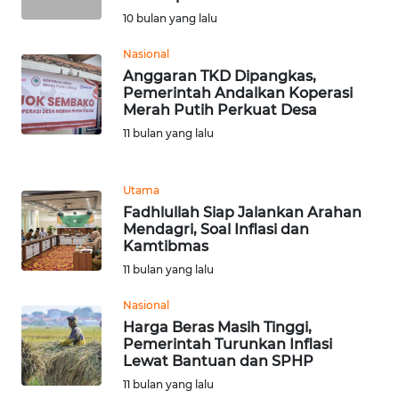
10 bulan yang lalu
WN
Nasional
TAPANULI
Anggaran TKD Dipangkas,
SELATAN
Pemerintah Andalkan Koperasi
Merah Putih Perkuat Desa
WN
11 bulan yang lalu
TANJUNG
LESUNG
Utama
Fadhlullah Siap Jalankan Arahan
WN
Mendagri, Soal Inflasi dan
KARO
Kamtibmas
11 bulan yang lalu
WN
SIMALUNGUN
Nasional
Harga Beras Masih Tinggi,
Pemerintah Turunkan Inflasi
WN
Lewat Bantuan dan SPHP
LABUHANBATU
11 bulan yang lalu