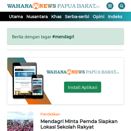
Utama
Nusantara
Khas
Serba-serbi
Opini
Indeks
WAHANA
Tutup
TV
Berita dengan tagar
#mendagri
UTAMA
NUSANTARA
KHAS
Install Aplikasi
SERBA-
SERBI
Pendidikan
Mendagri Minta Pemda Siapkan
OPINI
Lokasi Sekolah Rakyat