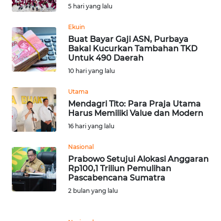
5 hari yang lalu
Informasi
Ekuin
INDEKS
Buat Bayar Gaji ASN, Purbaya
BERITA
Bakal Kucurkan Tambahan TKD
Untuk 490 Daerah
KONTAK
10 hari yang lalu
KAMI
Utama
Mendagri Tito: Para Praja Utama
INFO
Harus Memiliki Value dan Modern
IKLAN
16 hari yang lalu
TENTANG
Nasional
KAMI
Prabowo Setujui Alokasi Anggaran
Rp100,1 Triliun Pemulihan
Pascabencana Sumatra
PEDOMAN
MEDIA
2 bulan yang lalu
SIBER