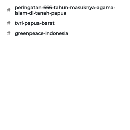
CILEUNGSI
peringatan-666-tahun-masuknya-agama-
#
islam-di-tanah-papua
NEWS
#
tvri-papua-barat
BERKAT
#
greenpeace-indonesia
NEWS
BERAMPU
NEWS
ANUGERAH
NEWS
AKHLAK
ID
PERAPKI
NEWS