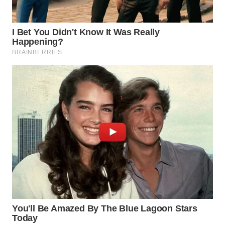
WN
NATUNA
WN
BINTAN
WN
MANDALIKA
WN
LIKUPANG
WN
LABUANBAJO
WN
BORNEO