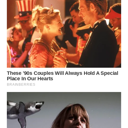
WN
INDRAMAYU
WN
KUNINGAN
WN
MAJALENGKA
WN
SUBANG
WN
SUKABUMI
WN
PURWAKARTA