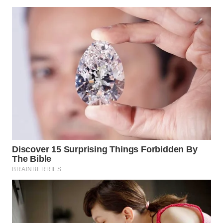
WN
TAPANULI
SELATAN
WN
TANJUNG
LESUNG
WN
KARO
WN
SIMALUNGUN
WN
LABUHANBATU