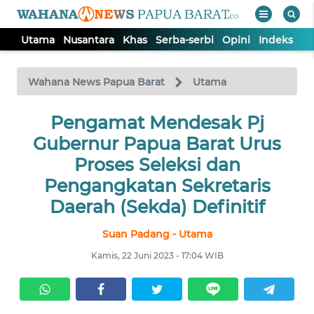
Utama
Nusantara
Khas
Serba-serbi
Opini
Indeks
WAHANA
Tutup
TV
Wahana News Papua Barat
Utama
UTAMA
Pengamat Mendesak Pj
Gubernur Papua Barat Urus
NUSANTARA
Proses Seleksi dan
Pengangkatan Sekretaris
KHAS
Daerah (Sekda) Definitif
Suan Padang - Utama
SERBA-
SERBI
Kamis, 22 Juni 2023 - 17:04 WIB
OPINI