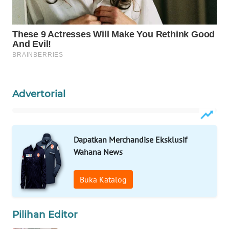
WAHANA
DESA
WISATA
LAPAK
WAHANA
Advertorial
Wahana
Network
Dapatkan Merchandise Eksklusif
KONSUMEN
Wahana News
LISTRIK
Buka Katalog
MASYARAKAT
KELISTRIKAN
Pilihan Editor
WALINKI
ID