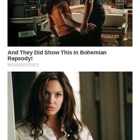
WAHANA
SPORT
WAHANA
UMKM
WAHANA
SELEB
WAHANA
PERSONA
WAHANA
OTOMOTIF
WAHANA
HEALTH