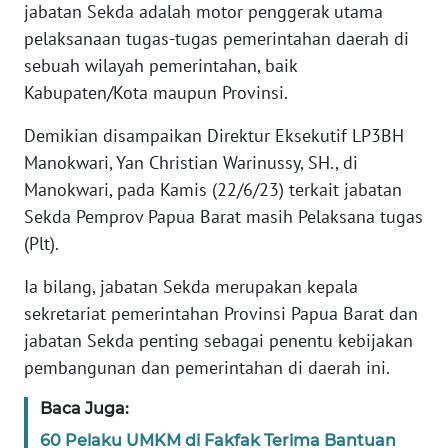
jabatan Sekda adalah motor penggerak utama
WN
pelaksanaan tugas-tugas pemerintahan daerah di
BANTEN
sebuah wilayah pemerintahan, baik
Kabupaten/Kota maupun Provinsi.
WN
NTT
Demikian disampaikan Direktur Eksekutif LP3BH
Manokwari, Yan Christian Warinussy, SH., di
WN
Manokwari, pada Kamis (22/6/23) terkait jabatan
KEPRI
Sekda Pemprov Papua Barat masih Pelaksana tugas
(Plt).
WN
PAPUA
Ia bilang, jabatan Sekda merupakan kepala
sekretariat pemerintahan Provinsi Papua Barat dan
WN
jabatan Sekda penting sebagai penentu kebijakan
PAPUA
pembangunan dan pemerintahan di daerah ini.
BARAT
Baca Juga:
WN
60 Pelaku UMKM di Fakfak Terima Bantuan
RIAU