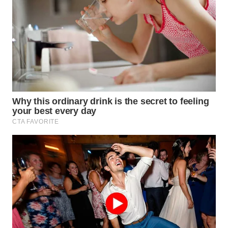
WN
TAPANULI
TENGAH
WN DELI
SERDANG
WN
TEBING
TINGGI
WN
PAKPAK
WN
KARAWANG
WN
BEKASI