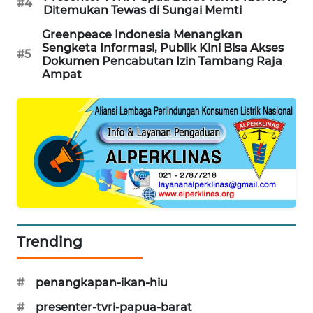
#4
Ditemukan Tewas di Sungai Memti
KARING
Greenpeace Indonesia Menangkan
NEWS
Sengketa Informasi, Publik Kini Bisa Akses
#5
Dokumen Pencabutan Izin Tambang Raja
JURNAL
Ampat
MARITIM
HUMBANG
NEWS
GARONGGANG
NEWS
FISUELRI
Trending
ID
ENERGI
#
penangkapan-ikan-hiu
NEWS
#
presenter-tvri-papua-barat