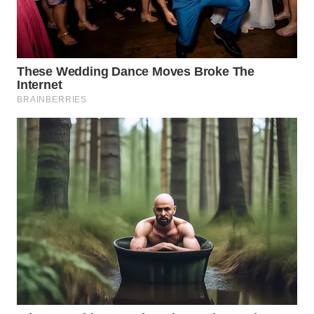
WN
BOGOR
WN
DEPOK
WN
TAPANULI
UTARA
WN
SAMOSIR
WN
PADANG
LAWAS