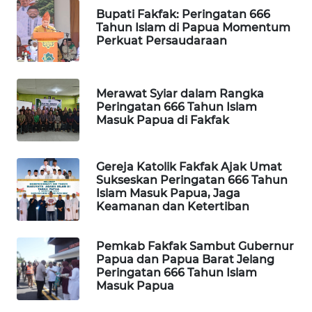
Bupati Fakfak: Peringatan 666
Tahun Islam di Papua Momentum
MAWAKA
Perkuat Persaudaraan
ID
MARTABAT
Merawat Syiar dalam Rangka
NET
Peringatan 666 Tahun Islam
Masuk Papua di Fakfak
PLN
WATCH
Gereja Katolik Fakfak Ajak Umat
Sukseskan Peringatan 666 Tahun
MKLI
Islam Masuk Papua, Jaga
Keamanan dan Ketertiban
LPKKI
Pemkab Fakfak Sambut Gubernur
Papua dan Papua Barat Jelang
LKKI
Peringatan 666 Tahun Islam
Masuk Papua
KOPEKLIN