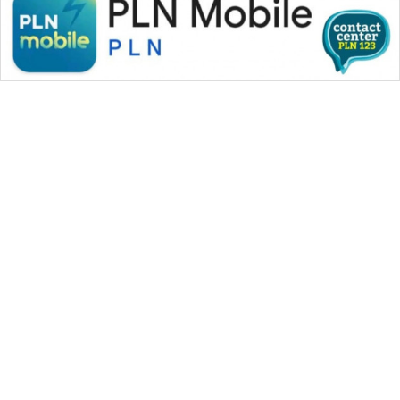
WAHANA MEDIA GROUP
|
|
|
WAHANA NEWS co
WAHANA TANI
WAHANA ADVOKAT
|
|
WAHANA INFRASTRUKTUR
WAHANA KONSUMEN
|
|
|
WAHANA LISTRIK
WAHANA TRAVEL
WAHANA TV
|
|
|
WAHANANEWS id
WAHANANEWS CO ID
WAHANANEWS NET
|
|
|
WAHANA SPORT ID
Wahana UMKM
Wahana Seleb