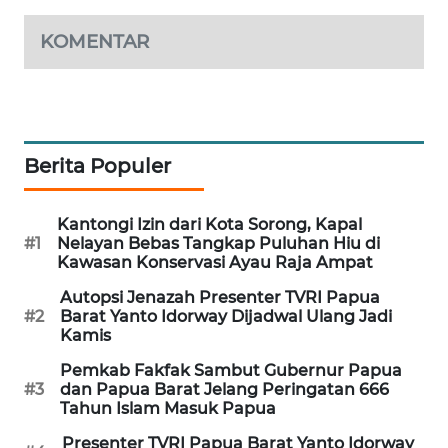
KOMENTAR
SIBARAGAS
NEWS
METRO
SIANTAR
NEWS
Berita Populer
METRO
Kantongi Izin dari Kota Sorong, Kapal
MEDAN
#1
Nelayan Bebas Tangkap Puluhan Hiu di
NEWS
Kawasan Konservasi Ayau Raja Ampat
Autopsi Jenazah Presenter TVRI Papua
METRO
#2
Barat Yanto Idorway Dijadwal Ulang Jadi
JAKARTA
Kamis
NEWS
Pemkab Fakfak Sambut Gubernur Papua
#3
dan Papua Barat Jelang Peringatan 666
KRT
Tahun Islam Masuk Papua
NEWS
Presenter TVRI Papua Barat Yanto Idorway