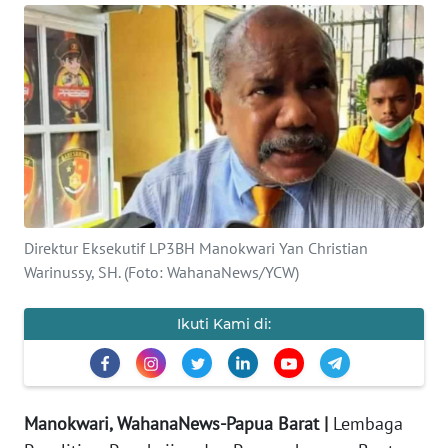
Informasi
INDEKS
BERITA
KONTAK
KAMI
INFO
IKLAN
Direktur Eksekutif LP3BH Manokwari Yan Christian
Warinussy, SH. (Foto: WahanaNews/YCW)
TENTANG
KAMI
Ikuti Kami di:
PEDOMAN
MEDIA
SIBER
Manokwari, WahanaNews-Papua Barat |
Lembaga