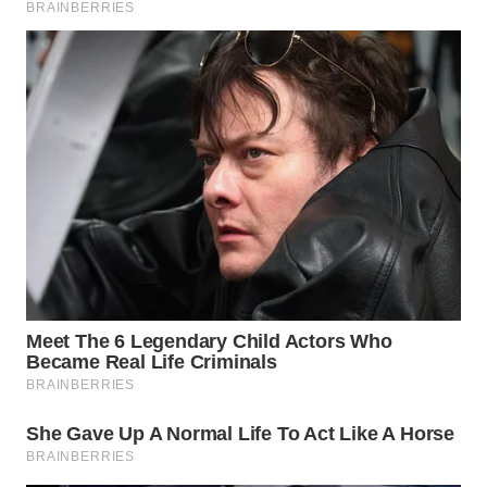
Wahana
Media
Group
WAHANA
NEWS
WAHANA
TANI
WAHANA
ADVOKAT
WAHANA
INFRASTRUKTUR
WAHANA
KONSUMEN