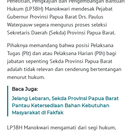
Penelitian, Pengkajian dan Pengembangan Bantuan
REDAKSI
Hukum (LP3BH) Manokwari mendesak Pejabat
Gubernur Provinsi Papua Barat Drs. Paulus
KARIR
Waterpauw segera mengurus proses seleksi
Sekretaris Daerah (Sekda) Provinsi Papua Barat.
DISCLAIMER
Pihaknya memandang bahwa posisi Pelaksana
Wahana
Tugas (Plt) dan atau Pelaksana Harian (Plh) bagi
News
jabatan sepenting Sekda Provinsi Papua Barat
Regional
adalah tidak relevan dan cenderung bertentangan
WN
menurut hukum.
SUMUT
Baca Juga:
WN
Jelang Lebaran, Sekda Provinsi Papua Barat
JAKARTA
Pantau Ketersediaan Bahan Kebutuhan
Masyarakat di Fakfak
WN
JABAR
LP3BH Manokwari mengamati dari segi hukum,