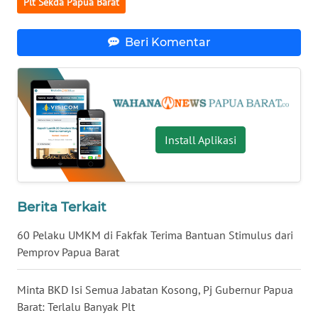
Plt Sekda Papua Barat
WN
Beri Komentar
NUSANTARA
WN
JOGJA
WN
Install Aplikasi
JATIM
WN
BALI
Berita Terkait
60 Pelaku UMKM di Fakfak Terima Bantuan Stimulus dari
WN
Pemprov Papua Barat
KALBAR
Minta BKD Isi Semua Jabatan Kosong, Pj Gubernur Papua
WN
Barat: Terlalu Banyak Plt
KALTENG