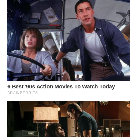
WAHANA
LISTRIK
WAHANA
TRAVEL
WAHANA
TV
WAHANANEWS
ID
WAHANANEWS
CO ID
WAHANANEWS
NET