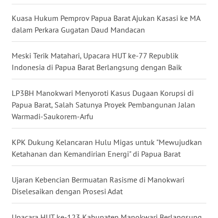
Kuasa Hukum Pemprov Papua Barat Ajukan Kasasi ke MA
WN
KALTARA
dalam Perkara Gugatan Daud Mandacan
WN
Meski Terik Matahari, Upacara HUT ke-77 Republik
KALSEL
Indonesia di Papua Barat Berlangsung dengan Baik
WN
LP3BH Manokwari Menyoroti Kasus Dugaan Korupsi di
KALTIM
Papua Barat, Salah Satunya Proyek Pembangunan Jalan
Warmadi-Saukorem-Arfu
WN
SULSEL
KPK Dukung Kelancaran Hulu Migas untuk "Mewujudkan
Ketahanan dan Kemandirian Energi" di Papua Barat
WN
GORONTALO
Ujaran Kebencian Bermuatan Rasisme di Manokwari
Diselesaikan dengan Prosesi Adat
WN
SULUT
Upacara HUT ke-123 Kabupaten Manokwari Berlangsung