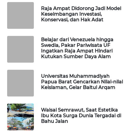
Raja Ampat Didorong Jadi Model
PORTAL
Keseimbangan Investasi,
KONSUMEN
Konservasi, dan Hak Adat
FORWAMKI
Belajar dari Venezuela hingga
Swedia, Pakar Pariwisata UF
ALPERKLINAS
Ingatkan Raja Ampat Hindari
Kutukan Sumber Daya Alam
FORJASIDA
Universitas Muhammadiyah
TAMBANG
Papua Barat Gencarkan Nilai-nilai
NEWS
Keislaman, Gelar Baitul Arqam
SITUNGIR
NEWS
Waisai Semrawut, Saat Estetika
Ibu Kota Surga Dunia Tergadai di
Bahu Jalan
SIDIKALANG
NEWS