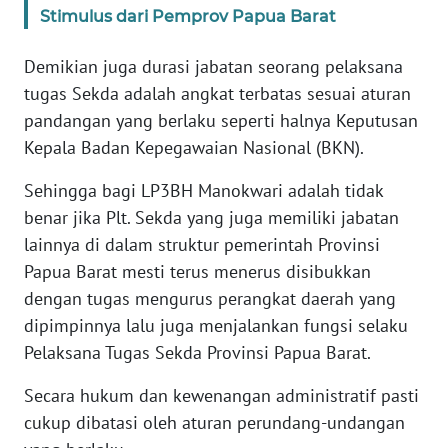
Stimulus dari Pemprov Papua Barat
WN
Demikian juga durasi jabatan seorang pelaksana
SERAMBI
tugas Sekda adalah angkat terbatas sesuai aturan
pandangan yang berlaku seperti halnya Keputusan
WN
JAMBI
Kepala Badan Kepegawaian Nasional (BKN).
Sehingga bagi LP3BH Manokwari adalah tidak
WN
benar jika Plt. Sekda yang juga memiliki jabatan
SULTRA
lainnya di dalam struktur pemerintah Provinsi
Papua Barat mesti terus menerus disibukkan
WN
NTB
dengan tugas mengurus perangkat daerah yang
dipimpinnya lalu juga menjalankan fungsi selaku
WN
Pelaksana Tugas Sekda Provinsi Papua Barat.
SULTENG
Secara hukum dan kewenangan administratif pasti
WN
cukup dibatasi oleh aturan perundang-undangan
SULBAR