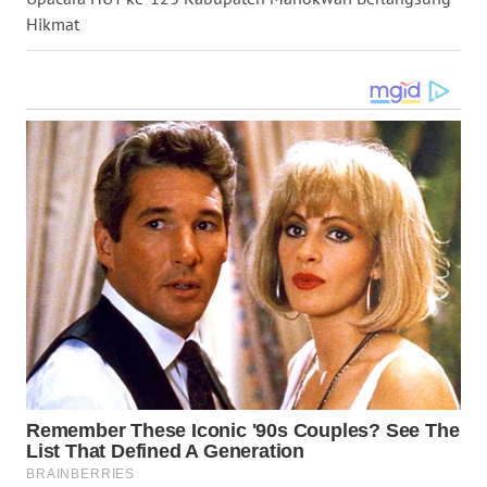
Hikmat
WN
MALUKU
WN
MALUT
WN
DAIRI
WN
DANAU
TOBA
WN
NIAS
WN
LANGKAT