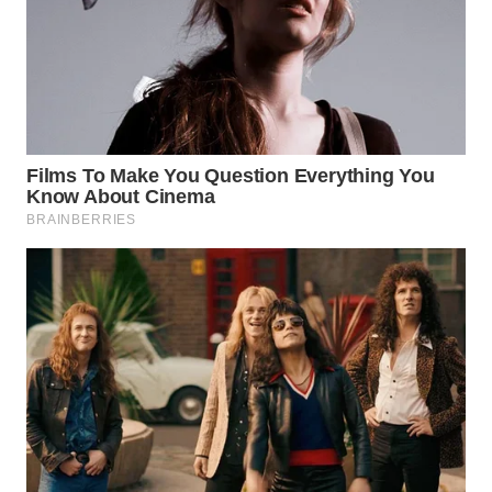
WN
PRIANGAN
TIMUR
WN
SEMARANG
WN
SOLO
WN
BOROBUDUR
WN
MADURA
WN
SURABAYA