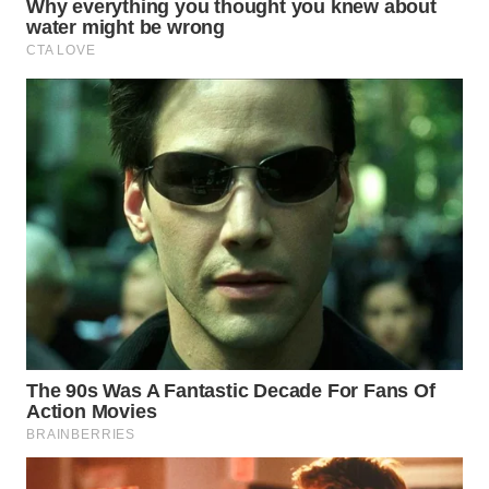
WN
SUMEDANG
WN
CIANJUR
WN
KEPULAUAN
SERIBU
WN
TANGERANG
WN
BINJAI
WN
CIREBON