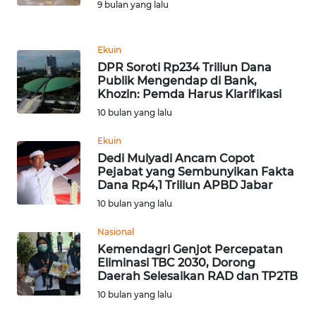
9 bulan yang lalu
WN
SUMEDANG
Ekuin
WN
DPR Soroti Rp234 Triliun Dana
CIANJUR
Publik Mengendap di Bank,
Khozin: Pemda Harus Klarifikasi
10 bulan yang lalu
WN
KEPULAUAN
Ekuin
SERIBU
Dedi Mulyadi Ancam Copot
Pejabat yang Sembunyikan Fakta
WN
Dana Rp4,1 Triliun APBD Jabar
TANGERANG
10 bulan yang lalu
Nasional
WN
Kemendagri Genjot Percepatan
BINJAI
Eliminasi TBC 2030, Dorong
Daerah Selesaikan RAD dan TP2TB
WN
10 bulan yang lalu
CIREBON