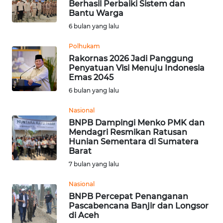
Berhasil Perbaiki Sistem dan
Bantu Warga
WN
6 bulan yang lalu
NUSANTARA
Polhukam
WN
Rakornas 2026 Jadi Panggung
Penyatuan Visi Menuju Indonesia
JOGJA
Emas 2045
6 bulan yang lalu
WN
JATIM
Nasional
BNPB Dampingi Menko PMK dan
WN
Mendagri Resmikan Ratusan
Hunian Sementara di Sumatera
BALI
Barat
7 bulan yang lalu
WN
KALBAR
Nasional
BNPB Percepat Penanganan
WN
Pascabencana Banjir dan Longsor
di Aceh
KALTENG