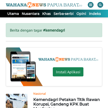
Utama
Nusantara
Khas
Serba-serbi
Opini
Indeks
WAHANA
Tutup
TV
Berita dengan tagar
#kemendagri
UTAMA
NUSANTARA
KHAS
Install Aplikasi
SERBA-
SERBI
Nasional
Kemendagri Petakan Titik Rawan
OPINI
Korupsi, Gandeng KPK Buat