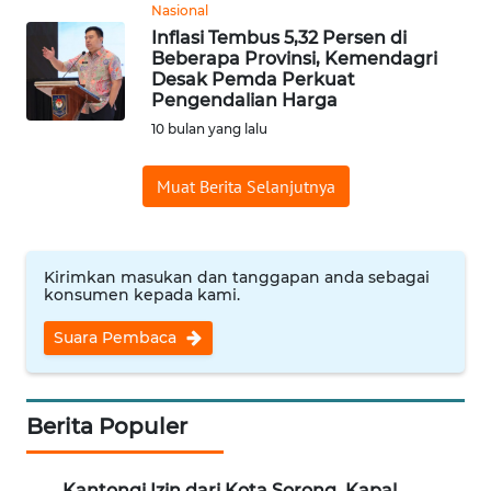
Nasional
WN
Inflasi Tembus 5,32 Persen di
Beberapa Provinsi, Kemendagri
INDRAMAYU
Desak Pemda Perkuat
Pengendalian Harga
WN
10 bulan yang lalu
KUNINGAN
Muat Berita Selanjutnya
WN
MAJALENGKA
Kirimkan masukan dan tanggapan anda sebagai
WN
konsumen kepada kami.
SUBANG
Suara Pembaca
WN
SUKABUMI
Berita Populer
WN
PURWAKARTA
Kantongi Izin dari Kota Sorong, Kapal