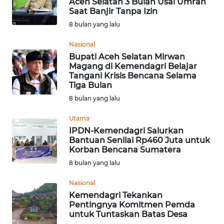
Aceh Selatan 3 Bulan Usai Umrah
Saat Banjir Tanpa Izin
8 bulan yang lalu
WN
BOGOR
Nasional
Bupati Aceh Selatan Mirwan
WN
Magang di Kemendagri Belajar
DEPOK
Tangani Krisis Bencana Selama
Tiga Bulan
8 bulan yang lalu
WN
TAPANULI
Utama
UTARA
IPDN-Kemendagri Salurkan
Bantuan Senilai Rp460 Juta untuk
WN
Korban Bencana Sumatera
SAMOSIR
8 bulan yang lalu
Nasional
WN
Kemendagri Tekankan
PADANG
Pentingnya Komitmen Pemda
LAWAS
untuk Tuntaskan Batas Desa