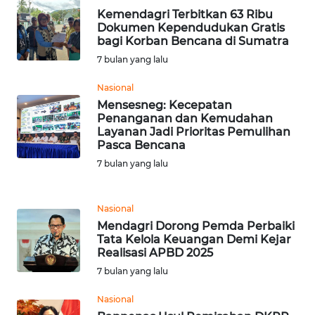
Kemendagri Terbitkan 63 Ribu
Dokumen Kependudukan Gratis
WN
bagi Korban Bencana di Sumatra
TAPANULI
7 bulan yang lalu
SELATAN
Nasional
WN
Mensesneg: Kecepatan
TANJUNG
Penanganan dan Kemudahan
Layanan Jadi Prioritas Pemulihan
LESUNG
Pasca Bencana
7 bulan yang lalu
WN
KARO
Nasional
WN
Mendagri Dorong Pemda Perbaiki
SIMALUNGUN
Tata Kelola Keuangan Demi Kejar
Realisasi APBD 2025
7 bulan yang lalu
WN
LABUHANBATU
Nasional