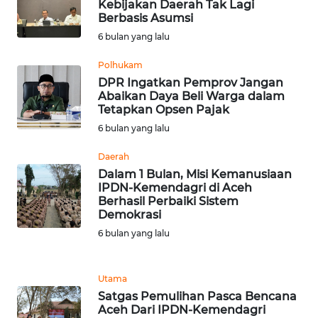
Kebijakan Daerah Tak Lagi
Berbasis Asumsi
WN
6 bulan yang lalu
BABEL
Polhukam
DPR Ingatkan Pemprov Jangan
WN
Abaikan Daya Beli Warga dalam
SUMBAR
Tetapkan Opsen Pajak
6 bulan yang lalu
WN
SUMSEL
Daerah
Dalam 1 Bulan, Misi Kemanusiaan
IPDN-Kemendagri di Aceh
WN
Berhasil Perbaiki Sistem
BENGKULU
Demokrasi
6 bulan yang lalu
WN
LAMPUNG
Utama
WN
Satgas Pemulihan Pasca Bencana
Aceh Dari IPDN-Kemendagri
JATENG