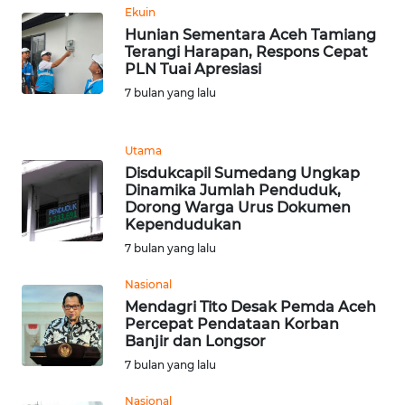
Ekuin
WN
Hunian Sementara Aceh Tamiang
MALUKU
Terangi Harapan, Respons Cepat
PLN Tuai Apresiasi
7 bulan yang lalu
WN
MALUT
Utama
WN
Disdukcapil Sumedang Ungkap
DAIRI
Dinamika Jumlah Penduduk,
Dorong Warga Urus Dokumen
Kependudukan
WN
7 bulan yang lalu
DANAU
TOBA
Nasional
Mendagri Tito Desak Pemda Aceh
WN
Percepat Pendataan Korban
NIAS
Banjir dan Longsor
7 bulan yang lalu
WN
Nasional
LANGKAT