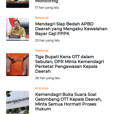
Monitoring
Informasi
17 hari yang lalu
INDEKS
Nasional
BERITA
Mendagri Siap Bedah APBD
Daerah yang Mengaku Kewalahan
Bayar Gaji PPPK
KONTAK
25 hari yang lalu
KAMI
Nasional
INFO
Tiga Bupati Kena OTT dalam
IKLAN
Sebulan, DPR Minta Kemendagri
Perketat Pengawasan Kepala
Daerah
TENTANG
28 hari yang lalu
KAMI
Kriminal
PEDOMAN
Kemendagri Buka Suara Soal
MEDIA
Gelombang OTT Kepala Daerah,
SIBER
Minta Semua Hormati Proses
Hukum