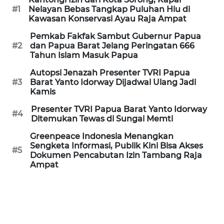
#1
Nelayan Bebas Tangkap Puluhan Hiu di
WN
Kawasan Konservasi Ayau Raja Ampat
PRIANGAN
TIMUR
Pemkab Fakfak Sambut Gubernur Papua
#2
dan Papua Barat Jelang Peringatan 666
Tahun Islam Masuk Papua
WN
Autopsi Jenazah Presenter TVRI Papua
SEMARANG
#3
Barat Yanto Idorway Dijadwal Ulang Jadi
Kamis
WN
Presenter TVRI Papua Barat Yanto Idorway
SOLO
#4
Ditemukan Tewas di Sungai Memti
Greenpeace Indonesia Menangkan
WN
Sengketa Informasi, Publik Kini Bisa Akses
BOROBUDUR
#5
Dokumen Pencabutan Izin Tambang Raja
Ampat
WN
MADURA
WN
SURABAYA