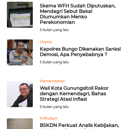
Skema WFH Sudah Diputuskan,
Mendagri Sebut Bakal
WN
Diumumkan Menko
SERAMBI
Perekonomian
5 bulan yang lalu
WN
JAMBI
Utama
Kapolres Bungo Dikenakan Sanksi
Demosi, Apa Penyebabnya ?
WN
5 bulan yang lalu
SULTRA
WN
Pemerintahan
NTB
Wali Kota Gunungsitoli Rakor
dengan Kemendagri, Bahas
Strategi Atasi Inflasi
WN
SULTENG
5 bulan yang lalu
Polhukam
WN
BSKDN Perkuat Analis Kebijakan,
SULBAR