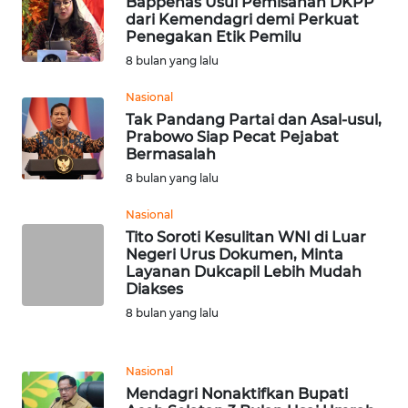
Bappenas Usul Pemisahan DKPP
WN
dari Kemendagri demi Perkuat
TAPANULI
Penegakan Etik Pemilu
TENGAH
8 bulan yang lalu
Nasional
WN DELI
SERDANG
Tak Pandang Partai dan Asal-usul,
Prabowo Siap Pecat Pejabat
Bermasalah
WN
8 bulan yang lalu
TEBING
TINGGI
Nasional
Tito Soroti Kesulitan WNI di Luar
WN
Negeri Urus Dokumen, Minta
Layanan Dukcapil Lebih Mudah
PAKPAK
Diakses
8 bulan yang lalu
WN
KARAWANG
Nasional
WN
Mendagri Nonaktifkan Bupati
BEKASI