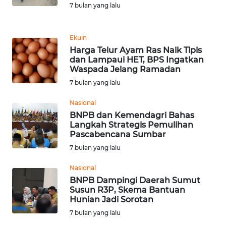
7 bulan yang lalu
WN
KALTARA
Ekuin
Harga Telur Ayam Ras Naik Tipis
WN
dan Lampaui HET, BPS Ingatkan
KALSEL
Waspada Jelang Ramadan
7 bulan yang lalu
WN
Nasional
KALTIM
BNPB dan Kemendagri Bahas
Langkah Strategis Pemulihan
WN
Pascabencana Sumbar
SULSEL
7 bulan yang lalu
WN
Nasional
GORONTALO
BNPB Dampingi Daerah Sumut
Susun R3P, Skema Bantuan
Hunian Jadi Sorotan
WN
7 bulan yang lalu
SULUT