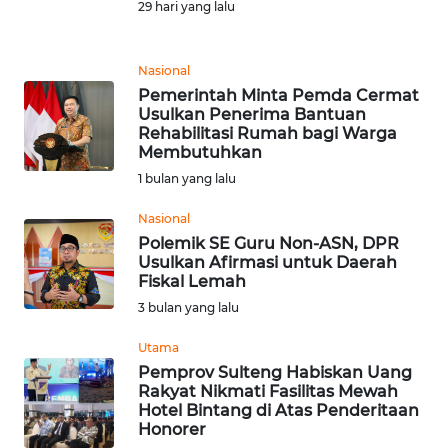
29 hari yang lalu
REDAKSI
KARIR
Nasional
Pemerintah Minta Pemda Cermat
Usulkan Penerima Bantuan
DISCLAIMER
Rehabilitasi Rumah bagi Warga
Membutuhkan
Wahana
1 bulan yang lalu
News
Regional
Nasional
Polemik SE Guru Non-ASN, DPR
WN
Usulkan Afirmasi untuk Daerah
SUMUT
Fiskal Lemah
3 bulan yang lalu
WN
Utama
JAKARTA
Pemprov Sulteng Habiskan Uang
Rakyat Nikmati Fasilitas Mewah
WN
Hotel Bintang di Atas Penderitaan
JABAR
Honorer