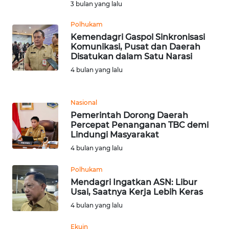
3 bulan yang lalu
WN
Polhukam
BANTEN
Kemendagri Gaspol Sinkronisasi
Komunikasi, Pusat dan Daerah
WN
Disatukan dalam Satu Narasi
NTT
4 bulan yang lalu
WN
KEPRI
Nasional
Pemerintah Dorong Daerah
Percepat Penanganan TBC demi
WN
Lindungi Masyarakat
PAPUA
4 bulan yang lalu
WN
Polhukam
PAPUA
Mendagri Ingatkan ASN: Libur
BARAT
Usai, Saatnya Kerja Lebih Keras
4 bulan yang lalu
WN
RIAU
Ekuin