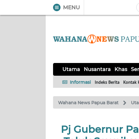
MENU
WAHANA
Tutup
TV
UTAMA
NUSANTARA
Utama
Nusantara
Khas
Ser
KHAS
Informasi
Indeks Berita
Kontak 
SERBA-
Wahana News Papua Barat
Ut
SERBI
OPINI
Pj Gubernur Pa
Informasi