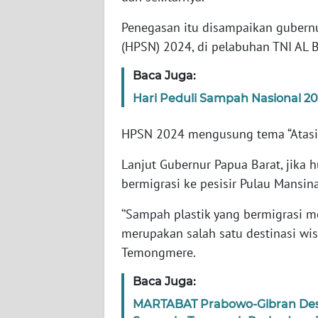
WN
BANTEN
Penegasan itu disampaikan gubernu
(HPSN) 2024, di pelabuhan TNI AL 
WN
NTT
Baca Juga:
Hari Peduli Sampah Nasional 2
WN
KEPRI
HPSN 2024 mengusung tema “Atasi S
Lanjut Gubernur Papua Barat, jika 
WN
PAPUA
bermigrasi ke pesisir Pulau Mansin
‘’Sampah plastik yang bermigrasi 
WN
PAPUA
merupakan salah satu destinasi wisa
BARAT
Temongmere.
Baca Juga:
WN
RIAU
MARTABAT Prabowo-Gibran Desa