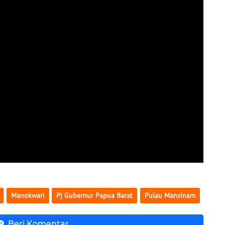
Manokwari
Pj Gubernur Papua Barat
Pulau Mansinam
Beri Komentar