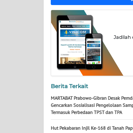
WN
NUSANTARA
WN
JOGJA
Jadilah
WN
JATIM
WN
BALI
Berita Terkait
WN
MARTABAT Prabowo-Gibran Desak Pemd
KALBAR
Gencarkan Sosialisasi Pengelolaan Sam
Termasuk Perbedaan TPST dan TPA
WN
KALTENG
Hut Pekabaran Injil Ke-168 di Tanah Pap