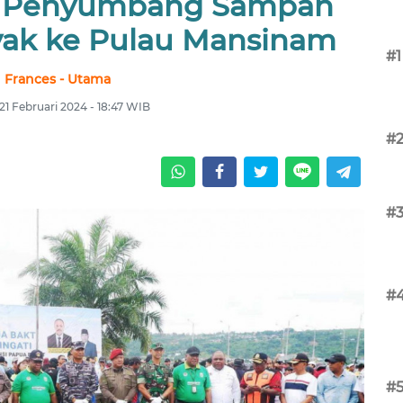
u Penyumbang Sampah
nyak ke Pulau Mansinam
#1
Frances - Utama
21 Februari 2024 - 18:47 WIB
#
#
#
#