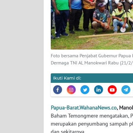
KARIR
DISCLAIMER
Wahana
News
Regional
Foto bersama Penjabat Gubernur Papua B
Dermaga TNI AL Manokwari Rabu (21/2/2
WN
SUMUT
Ikuti Kami di:
WN
JAKARTA
Papua-Barat.WahanaNews.co
, Mano
WN
Baham Temongmere mengatakan, Pe
JABAR
merupakan penyumbang sampah pla
dan sekitarnya.