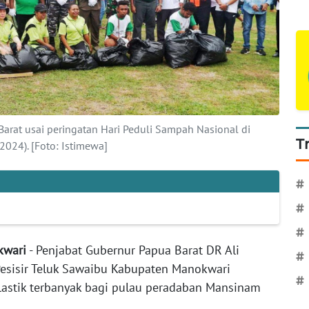
arat usai peringatan Hari Peduli Sampah Nasional di
T
024). [Foto: Istimewa]
#
#
#
kwari
- Penjabat Gubernur Papua Barat DR Ali
#
sisir Teluk Sawaibu Kabupaten Manokwari
#
stik terbanyak bagi pulau peradaban Mansinam