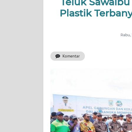
Teluk Sawaib
Plastik Terba
INDEKS
BERITA
KONTAK
Rabu, 
KAMI
Komentar
INFO
IKLAN
TENTANG
KAMI
PEDOMAN
MEDIA
SIBER
REDAKSI