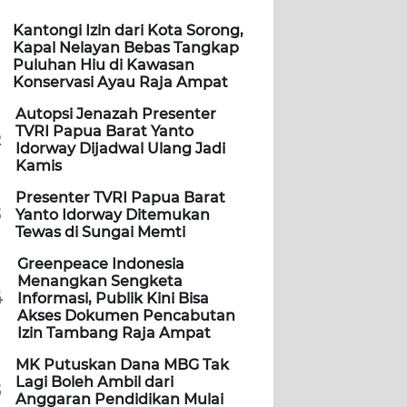
Kantongi Izin dari Kota Sorong,
Kapal Nelayan Bebas Tangkap
Puluhan Hiu di Kawasan
Konservasi Ayau Raja Ampat
Autopsi Jenazah Presenter
TVRI Papua Barat Yanto
2
Idorway Dijadwal Ulang Jadi
Kamis
Presenter TVRI Papua Barat
3
Yanto Idorway Ditemukan
Tewas di Sungai Memti
Greenpeace Indonesia
Menangkan Sengketa
4
Informasi, Publik Kini Bisa
Akses Dokumen Pencabutan
Izin Tambang Raja Ampat
MK Putuskan Dana MBG Tak
Lagi Boleh Ambil dari
5
Anggaran Pendidikan Mulai