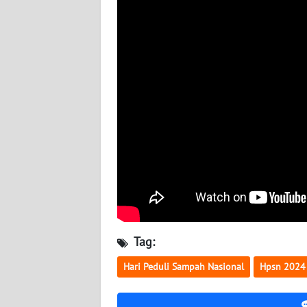
WN
BABEL
WN
SUMBAR
WN
SUMSEL
WN
BENGKULU
WN
LAMPUNG
Tag:
Hari Peduli Sampah Nasional
Hpsn 2024
WN
JATENG