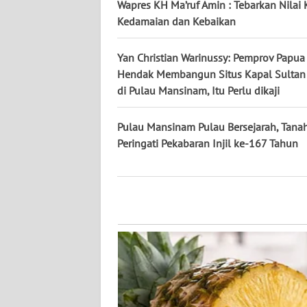
Wapres KH Ma’ruf Amin : Tebarkan Nilai 
WN
Kedamaian dan Kebaikan
KALTARA
Yan Christian Warinussy: Pemprov Papua
WN
Hendak Membangun Situs Kapal Sultan 
KALSEL
di Pulau Mansinam, Itu Perlu dikaji
WN
KALTIM
Pulau Mansinam Pulau Bersejarah, Tana
Peringati Pekabaran Injil ke-167 Tahun
WN
SULSEL
WN
GORONTALO
WN
SULUT