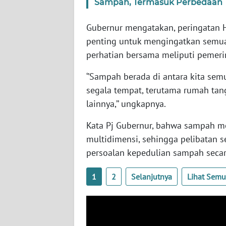
Sampah, Termasuk Perbedaan 
WN
SERAMBI
Gubernur mengatakan, peringatan 
penting untuk mengingatkan semua
WN
perhatian bersama meliputi pemeri
JAMBI
‘’Sampah berada di antara kita sem
WN
segala tempat, terutama rumah tang
SULTRA
lainnya,’’ ungkapnya.
Kata Pj Gubernur, bahwa sampah me
WN
NTB
multidimensi, sehingga pelibatan 
persoalan kepedulian sampah secar
WN
SULTENG
1
2
Selanjutnya
Lihat Sem
WN
SULBAR