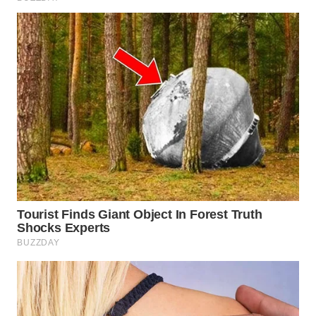
WN
TAPANULI
SELATAN
WN
TANJUNG
LESUNG
WN
KARO
WN
SIMALUNGUN
WN
LABUHANBATU