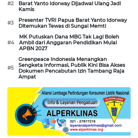
#2
Barat Yanto Idorway Dijadwal Ulang Jadi
Kamis
SIBARAGAS
NEWS
Presenter TVRI Papua Barat Yanto Idorway
#3
Ditemukan Tewas di Sungai Memti
METRO
MK Putuskan Dana MBG Tak Lagi Boleh
#4
Ambil dari Anggaran Pendidikan Mulai
SIANTAR
APBN 2027
NEWS
Greenpeace Indonesia Menangkan
Sengketa Informasi, Publik Kini Bisa Akses
METRO
#5
Dokumen Pencabutan Izin Tambang Raja
MEDAN
Ampat
NEWS
METRO
JAKARTA
NEWS
KRT
NEWS