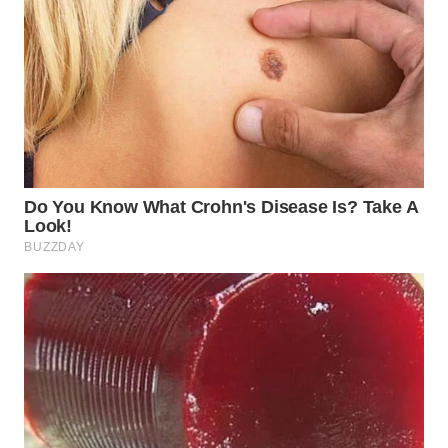
WN
TAPANULI
TENGAH
WN DELI
SERDANG
WN
TEBING
TINGGI
WN
PAKPAK
WN
KARAWANG
WN
BEKASI