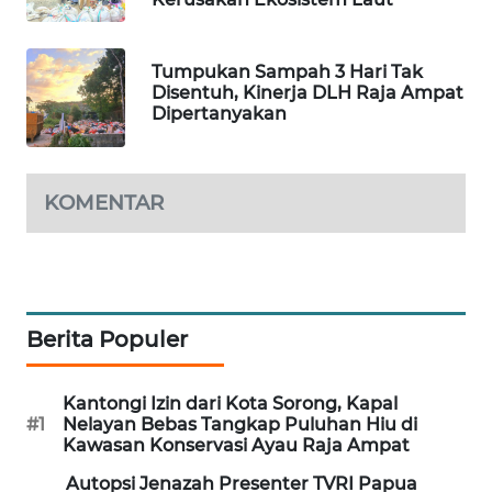
PORTAL
KONSUMEN
Tumpukan Sampah 3 Hari Tak
Disentuh, Kinerja DLH Raja Ampat
Dipertanyakan
FORWAMKI
ALPERKLINAS
KOMENTAR
FORJASIDA
TAMBANG
NEWS
Berita Populer
SITUNGIR
NEWS
Kantongi Izin dari Kota Sorong, Kapal
#1
Nelayan Bebas Tangkap Puluhan Hiu di
Kawasan Konservasi Ayau Raja Ampat
SIDIKALANG
NEWS
Autopsi Jenazah Presenter TVRI Papua