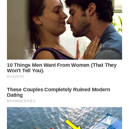
WAHANA
LISTRIK
WAHANA
TRAVEL
WAHANA
TV
WAHANANEWS
ID
WAHANANEWS
CO ID
WAHANANEWS
NET