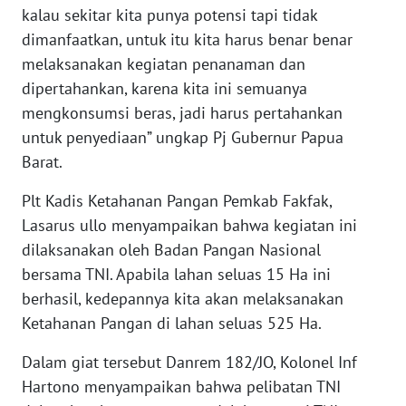
kalau sekitar kita punya potensi tapi tidak
WN
dimanfaatkan, untuk itu kita harus benar benar
BANTEN
melaksanakan kegiatan penanaman dan
dipertahankan, karena kita ini semuanya
WN
mengkonsumsi beras, jadi harus pertahankan
NTT
untuk penyediaan” ungkap Pj Gubernur Papua
Barat.
WN
KEPRI
Plt Kadis Ketahanan Pangan Pemkab Fakfak,
Lasarus ullo menyampaikan bahwa kegiatan ini
WN
dilaksanakan oleh Badan Pangan Nasional
PAPUA
bersama TNI. Apabila lahan seluas 15 Ha ini
berhasil, kedepannya kita akan melaksanakan
WN
PAPUA
Ketahanan Pangan di lahan seluas 525 Ha.
BARAT
Dalam giat tersebut Danrem 182/JO, Kolonel Inf
WN
Hartono menyampaikan bahwa pelibatan TNI
RIAU