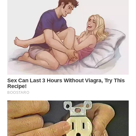
WN
INDRAMAYU
WN
KUNINGAN
WN
MAJALENGKA
WN
SUBANG
WN
SUKABUMI
WN
PURWAKARTA