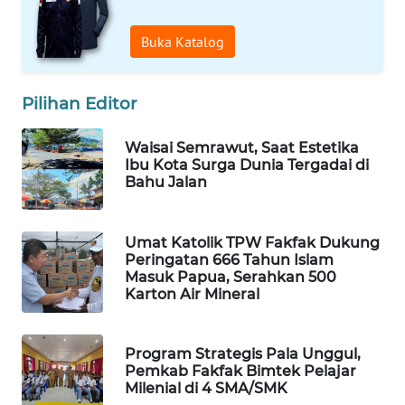
WAHANA
Buka Katalog
DESA
WISATA
Pilihan Editor
LAPAK
WAHANA
Waisai Semrawut, Saat Estetika
Ibu Kota Surga Dunia Tergadai di
Bahu Jalan
Wahana
Network
Umat Katolik TPW Fakfak Dukung
KONSUMEN
Peringatan 666 Tahun Islam
LISTRIK
Masuk Papua, Serahkan 500
Karton Air Mineral
MASYARAKAT
KELISTRIKAN
Program Strategis Pala Unggul,
Pemkab Fakfak Bimtek Pelajar
WALINKI
Milenial di 4 SMA/SMK
ID