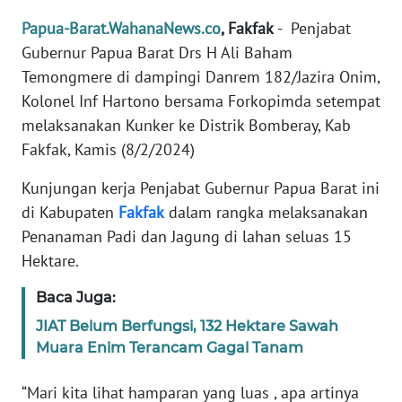
REDAKSI
Papua-Barat.WahanaNews.co
, Fakfak
- Penjabat
Gubernur Papua Barat Drs H Ali Baham
KARIR
Temongmere di dampingi Danrem 182/Jazira Onim,
Kolonel Inf Hartono bersama Forkopimda setempat
DISCLAIMER
melaksanakan Kunker ke Distrik Bomberay, Kab
Fakfak, Kamis (8/2/2024)
Wahana
News
Regional
Kunjungan kerja Penjabat Gubernur Papua Barat ini
di Kabupaten
Fakfak
dalam rangka melaksanakan
WN
Penanaman Padi dan Jagung di lahan seluas 15
SUMUT
Hektare.
Baca Juga:
WN
JAKARTA
JIAT Belum Berfungsi, 132 Hektare Sawah
Muara Enim Terancam Gagal Tanam
WN
JABAR
“Mari kita lihat hamparan yang luas , apa artinya