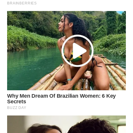
Wahana
Media
Group
WAHANA
NEWS
WAHANA
TANI
WAHANA
ADVOKAT
WAHANA
INFRASTRUKTUR
WAHANA
KONSUMEN