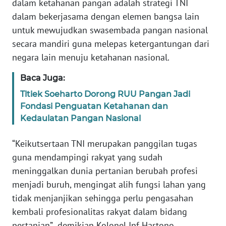
dalam ketahanan pangan adalah strategi TNI
dalam bekerjasama dengan elemen bangsa lain
WN
untuk mewujudkan swasembada pangan nasional
SERAMBI
secara mandiri guna melepas ketergantungan dari
negara lain menuju ketahanan nasional.
WN
JAMBI
Baca Juga:
Titiek Soeharto Dorong RUU Pangan Jadi
WN
Fondasi Penguatan Ketahanan dan
SULTRA
Kedaulatan Pangan Nasional
WN
“Keikutsertaan TNI merupakan panggilan tugas
NTB
guna mendampingi rakyat yang sudah
meninggalkan dunia pertanian berubah profesi
WN
menjadi buruh, mengingat alih fungsi lahan yang
SULTENG
tidak menjanjikan sehingga perlu pengasahan
kembali profesionalitas rakyat dalam bidang
WN
SULBAR
pertanian” demikian Kolonel Inf Hartono.