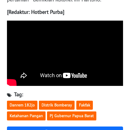
[Redaktur: Hotbert Purba]
WN
BABEL
WN
SUMBAR
WN
SUMSEL
WN
BENGKULU
Tag:
WN
LAMPUNG
Danrem 182jo
Distrik Bomberay
Fakfak
Ketahanan Pangan
Pj Gubernur Papua Barat
WN
JATENG