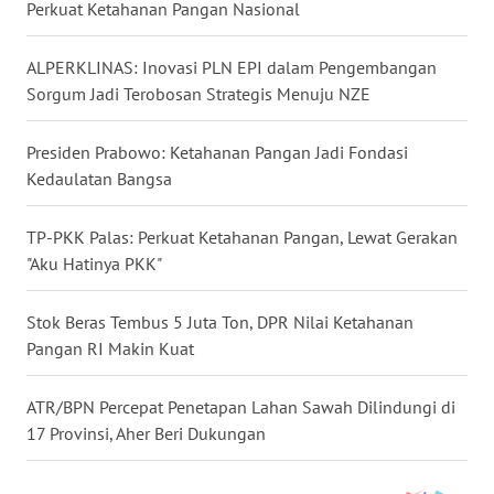
Perkuat Ketahanan Pangan Nasional
WN
KALTARA
ALPERKLINAS: Inovasi PLN EPI dalam Pengembangan
Sorgum Jadi Terobosan Strategis Menuju NZE
WN
KALSEL
Presiden Prabowo: Ketahanan Pangan Jadi Fondasi
Kedaulatan Bangsa
WN
KALTIM
TP-PKK Palas: Perkuat Ketahanan Pangan, Lewat Gerakan
"Aku Hatinya PKK"
WN
SULSEL
Stok Beras Tembus 5 Juta Ton, DPR Nilai Ketahanan
Pangan RI Makin Kuat
WN
GORONTALO
ATR/BPN Percepat Penetapan Lahan Sawah Dilindungi di
17 Provinsi, Aher Beri Dukungan
WN
SULUT