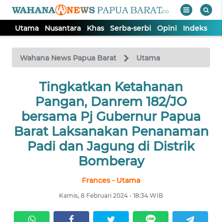
Utama
Nusantara
Khas
Serba-serbi
Opini
Indeks
WAHANA
Tutup
TV
Wahana News Papua Barat
Utama
UTAMA
Tingkatkan Ketahanan
Pangan, Danrem 182/JO
NUSANTARA
bersama Pj Gubernur Papua
Barat Laksanakan Penanaman
KHAS
Padi dan Jagung di Distrik
Bomberay
SERBA-
SERBI
Frances - Utama
Kamis, 8 Februari 2024 - 18:34 WIB
OPINI