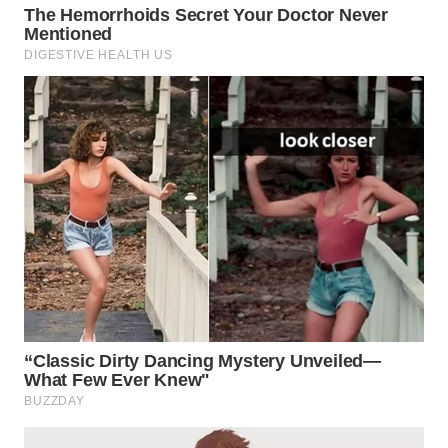
WN
SUMEDANG
WN
CIANJUR
WN
KEPULAUAN
SERIBU
WN
TANGERANG
WN
BINJAI
WN
CIREBON