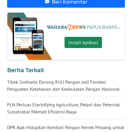
Beri Komentar
WN
NUSANTARA
WN
JOGJA
Install Aplikasi
WN
JATIM
Berita Terkait
WN
Titiek Soeharto Dorong RUU Pangan Jadi Fondasi
BALI
Penguatan Ketahanan dan Kedaulatan Pangan Nasional
WN
PLN Perluas Electrifying Agriculture, Petani dan Peternak
KALBAR
Sulselrabar Nikmati Efisiensi Biaya
WN
DPR Ajak Hidupkan Kembali Pangan Nenek Moyang untuk
KALTENG