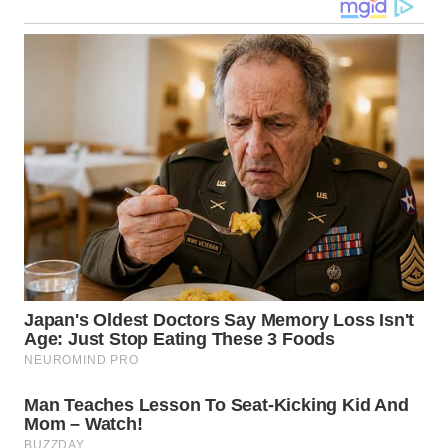
WN
MALUKU
WN
MALUT
WN
DAIRI
WN
DANAU
TOBA
WN
NIAS
WN
LANGKAT