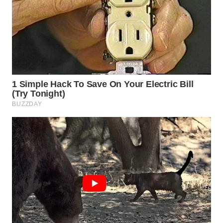
WN
PRIANGAN
TIMUR
WN
SEMARANG
WN
SOLO
WN
BOROBUDUR
WN
MADURA
WN
SURABAYA