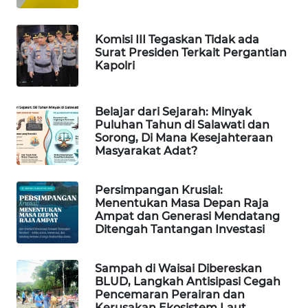
MAWAKA
Komisi III Tegaskan Tidak ada
ID
Surat Presiden Terkait Pergantian
Kapolri
MARTABAT
NET
Belajar dari Sejarah: Minyak
Puluhan Tahun di Salawati dan
PLN
Sorong, Di Mana Kesejahteraan
Masyarakat Adat?
WATCH
MKLI
Persimpangan Krusial:
Menentukan Masa Depan Raja
Ampat dan Generasi Mendatang
LPKKI
Ditengah Tantangan Investasi
LKKI
Sampah di Waisai Dibereskan
BLUD, Langkah Antisipasi Cegah
Pencemaran Perairan dan
KOPEKLIN
Kerusakan Ekosistem Laut