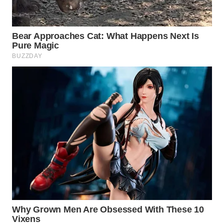
WN
NATUNA
WN
BINTAN
WN
MANDALIKA
WN
LIKUPANG
WN
LABUANBAJO
WN
BORNEO