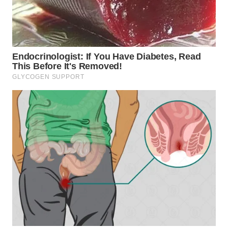
WN
BOGOR
WN
DEPOK
WN
TAPANULI
UTARA
WN
SAMOSIR
WN
PADANG
LAWAS