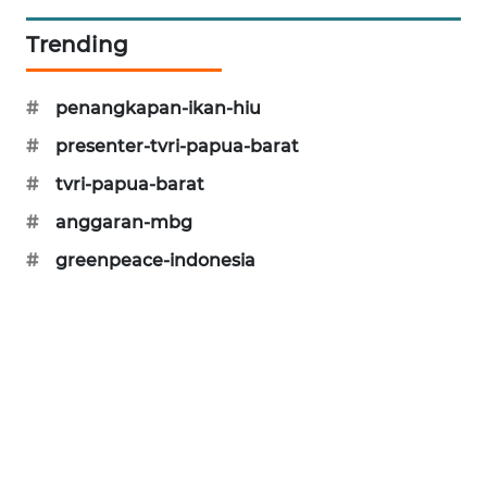
KARING
Trending
NEWS
#
penangkapan-ikan-hiu
JURNAL
MARITIM
#
presenter-tvri-papua-barat
#
tvri-papua-barat
HUMBANG
NEWS
#
anggaran-mbg
#
greenpeace-indonesia
GARONGGANG
NEWS
FISUELRI
ID
ENERGI
NEWS