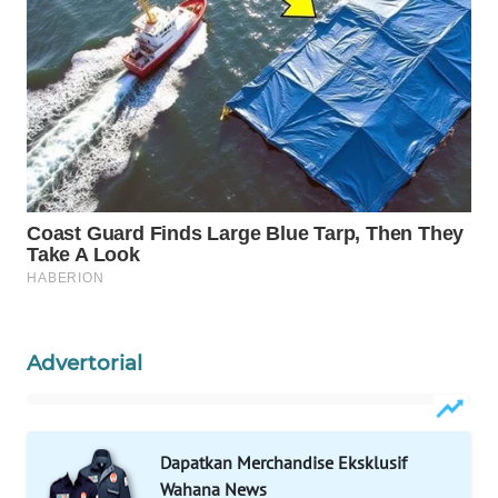
WAHANA
SPORT
WAHANA
UMKM
WAHANA
SELEB
WAHANA
PERSONA
Advertorial
WAHANA
OTOMOTIF
WAHANA
Dapatkan Merchandise Eksklusif
HEALTH
Wahana News