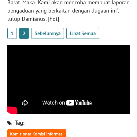
Barat. Maka Kami akan mencoba membuat laporan
pengaduan yang berkaitan dengan dugaan ini",
WN
tutup Damianus. [hot]
BABEL
1
2
Sebelumnya
Lihat Semua
WN
SUMBAR
WN
SUMSEL
WN
BENGKULU
WN
LAMPUNG
Tag:
WN
JATENG
Komisioner Komisi Informasi