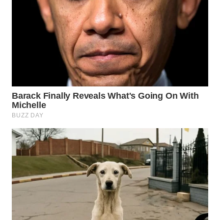
WN
SUMEDANG
WN
CIANJUR
WN
KEPULAUAN
SERIBU
WN
TANGERANG
WN
BINJAI
WN
CIREBON