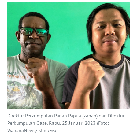
Informasi
INDEKS
BERITA
KONTAK
KAMI
INFO
IKLAN
TENTANG
KAMI
PEDOMAN
Direktur Perkumpulan Panah Papua (kanan) dan Direktur
MEDIA
Perkumpulan Oase, Rabu, 25 Januari 2023 (Foto:
SIBER
WahanaNews/Istimewa)