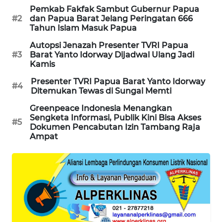
Pemkab Fakfak Sambut Gubernur Papua
#2
dan Papua Barat Jelang Peringatan 666
MAWAKA
Tahun Islam Masuk Papua
ID
Autopsi Jenazah Presenter TVRI Papua
#3
Barat Yanto Idorway Dijadwal Ulang Jadi
MARTABAT
Kamis
NET
Presenter TVRI Papua Barat Yanto Idorway
#4
Ditemukan Tewas di Sungai Memti
PLN
Greenpeace Indonesia Menangkan
WATCH
Sengketa Informasi, Publik Kini Bisa Akses
#5
Dokumen Pencabutan Izin Tambang Raja
MKLI
Ampat
LPKKI
LKKI
KOPEKLIN