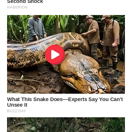
WN
NATUNA
WN
BINTAN
WN
MANDALIKA
WN
LIKUPANG
WN
LABUANBAJO
WN
BORNEO