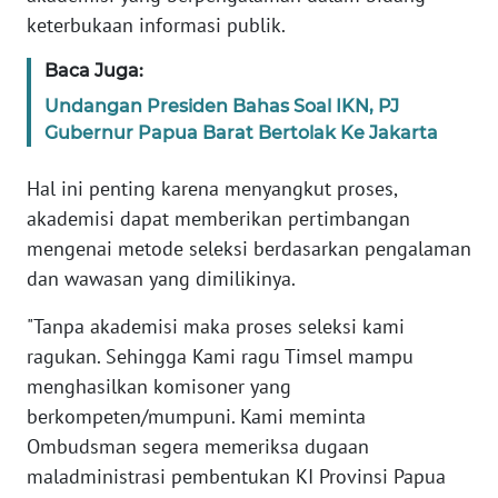
keterbukaan informasi publik.
WN
Baca Juga:
SERAMBI
Undangan Presiden Bahas Soal IKN, PJ
Gubernur Papua Barat Bertolak Ke Jakarta
WN
JAMBI
Hal ini penting karena menyangkut proses,
akademisi dapat memberikan pertimbangan
WN
SULTRA
mengenai metode seleksi berdasarkan pengalaman
dan wawasan yang dimilikinya.
WN
"Tanpa akademisi maka proses seleksi kami
NTB
ragukan. Sehingga Kami ragu Timsel mampu
menghasilkan komisoner yang
WN
SULTENG
berkompeten/mumpuni. Kami meminta
Ombudsman segera memeriksa dugaan
WN
maladministrasi pembentukan KI Provinsi Papua
SULBAR