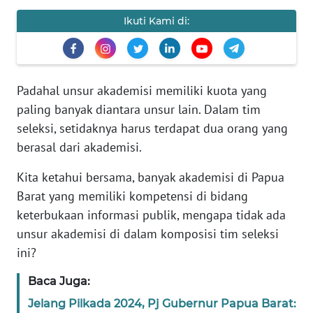
REDAKSI
Ikuti Kami di:
KARIR
DISCLAIMER
Padahal unsur akademisi memiliki kuota yang
paling banyak diantara unsur lain. Dalam tim
Wahana
seleksi, setidaknya harus terdapat dua orang yang
News
Regional
berasal dari akademisi.
Kita ketahui bersama, banyak akademisi di Papua
WN
Barat yang memiliki kompetensi di bidang
SUMUT
keterbukaan informasi publik, mengapa tidak ada
unsur akademisi di dalam komposisi tim seleksi
WN
JAKARTA
ini?
Baca Juga:
WN
JABAR
Jelang Pilkada 2024, Pj Gubernur Papua Barat: