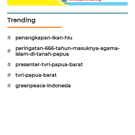
PORTAL
KONSUMEN
Trending
FORWAMKI
#
penangkapan-ikan-hiu
peringatan-666-tahun-masuknya-agama-
ALPERKLINAS
#
islam-di-tanah-papua
#
presenter-tvri-papua-barat
FORJASIDA
#
tvri-papua-barat
TAMBANG
#
greenpeace-indonesia
NEWS
SITUNGIR
NEWS
SIDIKALANG
NEWS