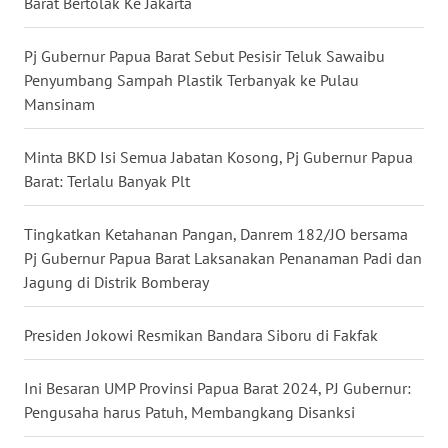
Barat Bertolak Ke Jakarta
WN
Pj Gubernur Papua Barat Sebut Pesisir Teluk Sawaibu
KALTARA
Penyumbang Sampah Plastik Terbanyak ke Pulau
Mansinam
WN
KALSEL
Minta BKD Isi Semua Jabatan Kosong, Pj Gubernur Papua
Barat: Terlalu Banyak Plt
WN
KALTIM
Tingkatkan Ketahanan Pangan, Danrem 182/JO bersama
Pj Gubernur Papua Barat Laksanakan Penanaman Padi dan
WN
SULSEL
Jagung di Distrik Bomberay
WN
Presiden Jokowi Resmikan Bandara Siboru di Fakfak
GORONTALO
Ini Besaran UMP Provinsi Papua Barat 2024, PJ Gubernur:
WN
Pengusaha harus Patuh, Membangkang Disanksi
SULUT