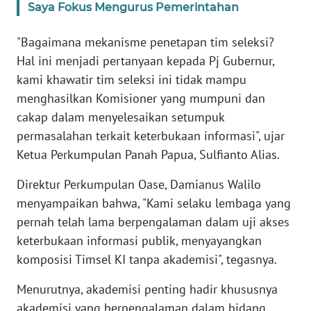
Saya Fokus Mengurus Pemerintahan
WN
BANTEN
"Bagaimana mekanisme penetapan tim seleksi?
Hal ini menjadi pertanyaan kepada Pj Gubernur,
WN
kami khawatir tim seleksi ini tidak mampu
NTT
menghasilkan Komisioner yang mumpuni dan
cakap dalam menyelesaikan setumpuk
WN
permasalahan terkait keterbukaan informasi", ujar
KEPRI
Ketua Perkumpulan Panah Papua, Sulfianto Alias.
WN
Direktur Perkumpulan Oase, Damianus Walilo
PAPUA
menyampaikan bahwa, "Kami selaku lembaga yang
pernah telah lama berpengalaman dalam uji akses
WN
keterbukaan informasi publik, menyayangkan
PAPUA
BARAT
komposisi Timsel KI tanpa akademisi", tegasnya.
Menurutnya, akademisi penting hadir khususnya
WN
akademisi yang berpengalaman dalam bidang
RIAU