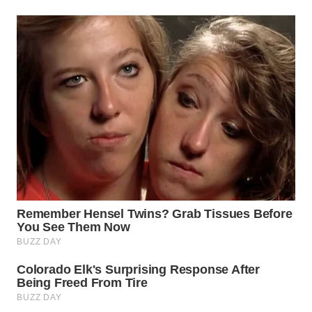
WN
TAPANULI
TENGAH
WN DELI
SERDANG
WN
TEBING
TINGGI
WN
PAKPAK
WN
KARAWANG
WN
BEKASI