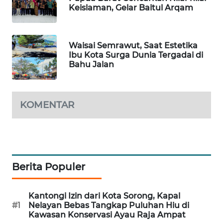
Keislaman, Gelar Baitul Arqam
WAHANA
DESA
WISATA
Waisai Semrawut, Saat Estetika
Ibu Kota Surga Dunia Tergadai di
Bahu Jalan
LAPAK
WAHANA
Wahana
KOMENTAR
Network
KONSUMEN
LISTRIK
Berita Populer
MASYARAKAT
KELISTRIKAN
Kantongi Izin dari Kota Sorong, Kapal
#1
Nelayan Bebas Tangkap Puluhan Hiu di
WALINKI
Kawasan Konservasi Ayau Raja Ampat
ID