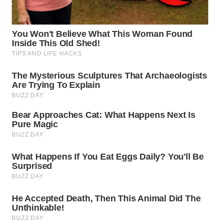
WN
TAPANULI
SELATAN
WN
TANJUNG
LESUNG
WN
KARO
WN
SIMALUNGUN
WN
LABUHANBATU