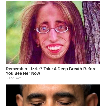
WN
BOGOR
WN
DEPOK
WN
TAPANULI
UTARA
WN
SAMOSIR
WN
PADANG
LAWAS