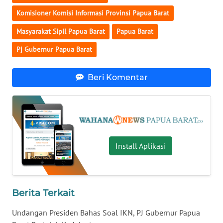
Komisioner Komisi Informasi Provinsi Papua Barat
WN
NUSANTARA
Masyarakat Sipil Papua Barat
Papua Barat
Pj Gubernur Papua Barat
WN
JOGJA
Beri Komentar
WN
JATIM
WN
BALI
Install Aplikasi
WN
KALBAR
Berita Terkait
WN
Undangan Presiden Bahas Soal IKN, PJ Gubernur Papua
KALTENG