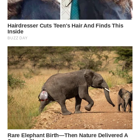
WN
PRIANGAN
TIMUR
WN
SEMARANG
WN
SOLO
WN
BOROBUDUR
WN
MADURA
WN
SURABAYA