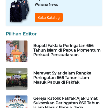
Wahana News
WAHANA
LISTRIK
Buka Katalog
WAHANA
Pilihan Editor
TRAVEL
Bupati Fakfak: Peringatan 666
WAHANA
Tahun Islam di Papua Momentum
TV
Perkuat Persaudaraan
WAHANANEWS
ID
Merawat Syiar dalam Rangka
Peringatan 666 Tahun Islam
WAHANANEWS
Masuk Papua di Fakfak
CO ID
Gereja Katolik Fakfak Ajak Umat
WAHANANEWS
Sukseskan Peringatan 666 Tahun
NET
Islam Masuk Papua, Jaga