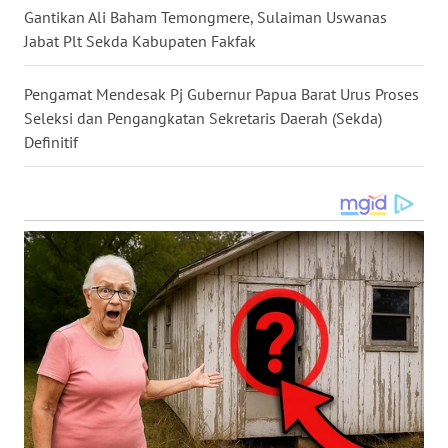
Gantikan Ali Baham Temongmere, Sulaiman Uswanas
WN
Jabat Plt Sekda Kabupaten Fakfak
MALUKU
Pengamat Mendesak Pj Gubernur Papua Barat Urus Proses
WN
Seleksi dan Pengangkatan Sekretaris Daerah (Sekda)
MALUT
Definitif
WN
DAIRI
WN
DANAU
TOBA
WN
NIAS
WN
LANGKAT