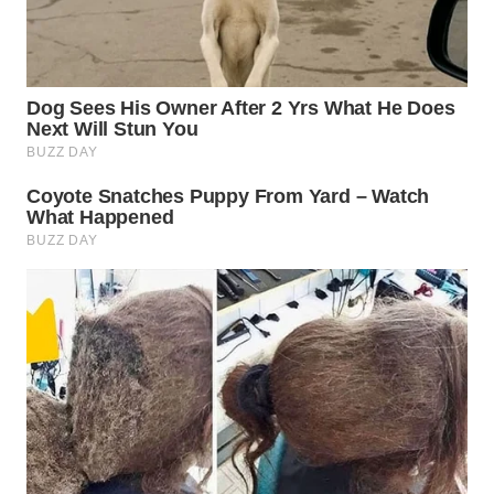
WN
INDRAMAYU
WN
KUNINGAN
WN
MAJALENGKA
WN
SUBANG
WN
SUKABUMI
WN
PURWAKARTA