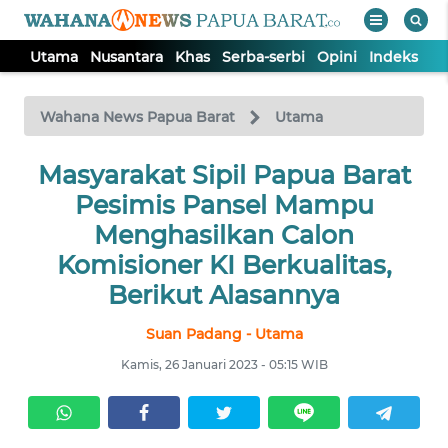
Utama
Nusantara
Khas
Serba-serbi
Opini
Indeks
WAHANA
Tutup
TV
Wahana News Papua Barat
Utama
UTAMA
Masyarakat Sipil Papua Barat
Pesimis Pansel Mampu
NUSANTARA
Menghasilkan Calon
Komisioner KI Berkualitas,
KHAS
Berikut Alasannya
Suan Padang - Utama
SERBA-
SERBI
Kamis, 26 Januari 2023 - 05:15 WIB
OPINI