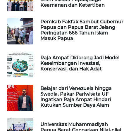
Keamanan dan Ketertiban
WAHANA
SPORT
Pemkab Fakfak Sambut Gubernur
Papua dan Papua Barat Jelang
Peringatan 666 Tahun Islam
WAHANA
Masuk Papua
UMKM
WAHANA
Raja Ampat Didorong Jadi Model
SELEB
Keseimbangan Investasi,
Konservasi, dan Hak Adat
WAHANA
PERSONA
Belajar dari Venezuela hingga
Swedia, Pakar Pariwisata UF
WAHANA
Ingatkan Raja Ampat Hindari
OTOMOTIF
Kutukan Sumber Daya Alam
WAHANA
Universitas Muhammadiyah
HEALTH
Papua Barat Gencarkan Nilai-nilai