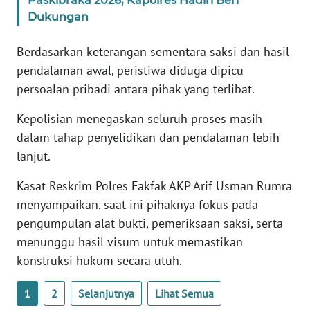
Paskibraka 2026, Kapolres Hadiri Beri
Dukungan
WN
SERAMBI
Berdasarkan keterangan sementara saksi dan hasil
pendalaman awal, peristiwa diduga dipicu
WN
persoalan pribadi antara pihak yang terlibat.
JAMBI
Kepolisian menegaskan seluruh proses masih
dalam tahap penyelidikan dan pendalaman lebih
WN
SULTRA
lanjut.
Kasat Reskrim Polres Fakfak AKP Arif Usman Rumra
WN
NTB
menyampaikan, saat ini pihaknya fokus pada
pengumpulan alat bukti, pemeriksaan saksi, serta
WN
menunggu hasil visum untuk memastikan
SULTENG
konstruksi hukum secara utuh.
WN
1
2
Selanjutnya
Lihat Semua
SULBAR