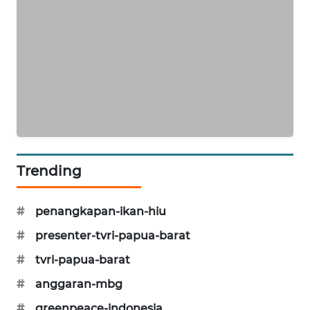
SIBARAGAS
NEWS
METRO
SIANTAR
NEWS
METRO
MEDAN
Trending
NEWS
#
penangkapan-ikan-hiu
METRO
JAKARTA
#
presenter-tvri-papua-barat
NEWS
#
tvri-papua-barat
KRT
#
anggaran-mbg
NEWS
#
greenpeace-indonesia