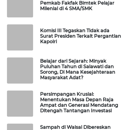
Pemkab Fakfak Bimtek Pelajar
Milenial di 4 SMA/SMK
WAHANA
DESA
WISATA
Komisi III Tegaskan Tidak ada
Surat Presiden Terkait Pergantian
LAPAK
Kapolri
WAHANA
Wahana
Belajar dari Sejarah: Minyak
Network
Puluhan Tahun di Salawati dan
Sorong, Di Mana Kesejahteraan
Masyarakat Adat?
KONSUMEN
LISTRIK
Persimpangan Krusial:
Menentukan Masa Depan Raja
MASYARAKAT
Ampat dan Generasi Mendatang
KELISTRIKAN
Ditengah Tantangan Investasi
WALINKI
Sampah di Waisai Dibereskan
ID