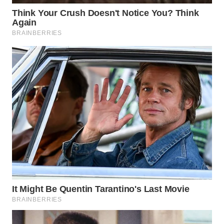
Wahana
Media
Group
WAHANA
NEWS
WAHANA
TANI
WAHANA
ADVOKAT
WAHANA
INFRASTRUKTUR
WAHANA
KONSUMEN