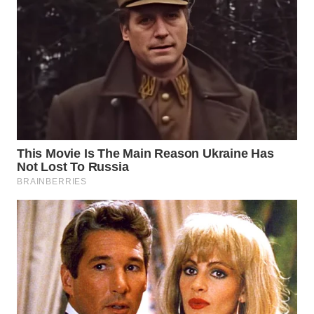
WN
PRIANGAN
TIMUR
WN
SEMARANG
WN
SOLO
WN
BOROBUDUR
WN
MADURA
WN
SURABAYA