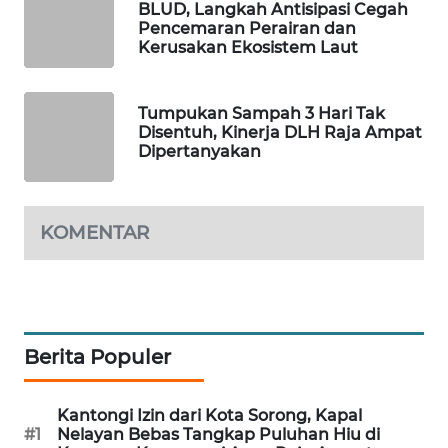
BLUD, Langkah Antisipasi Cegah
Pencemaran Perairan dan
Kerusakan Ekosistem Laut
MAWAKA
ID
Tumpukan Sampah 3 Hari Tak
MARTABAT
Disentuh, Kinerja DLH Raja Ampat
NET
Dipertanyakan
PLN
WATCH
KOMENTAR
MKLI
LPKKI
Berita Populer
LKKI
Kantongi Izin dari Kota Sorong, Kapal
KOPEKLIN
#1
Nelayan Bebas Tangkap Puluhan Hiu di