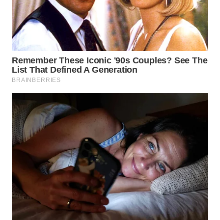
WN
NATUNA
WN
BINTAN
WN
MANDALIKA
WN
LIKUPANG
WN
LABUANBAJO
WN
BORNEO