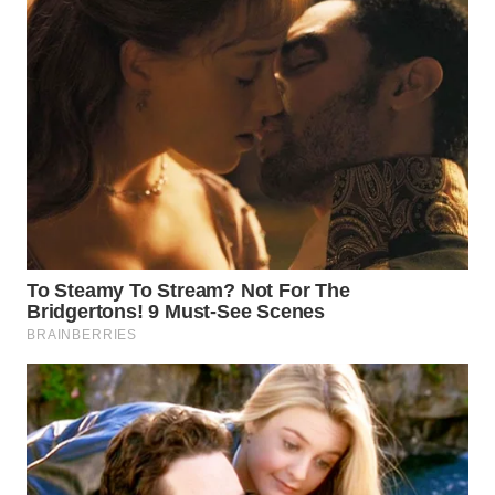
WN
MALUKU
WN
MALUT
WN
DAIRI
WN
DANAU
TOBA
WN
NIAS
WN
LANGKAT