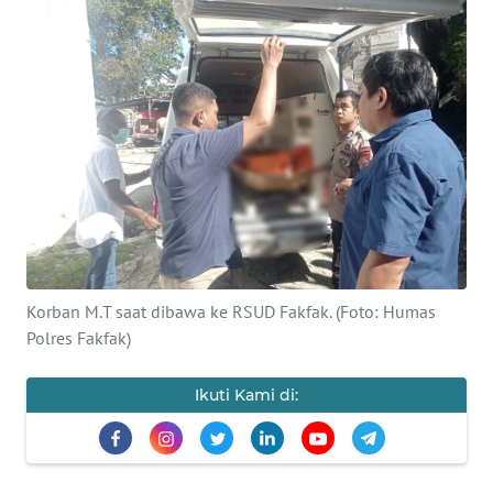
Informasi
INDEKS
BERITA
KONTAK
KAMI
INFO
IKLAN
Korban M.T saat dibawa ke RSUD Fakfak. (Foto: Humas
TENTANG
Polres Fakfak)
KAMI
Ikuti Kami di:
PEDOMAN
MEDIA
SIBER