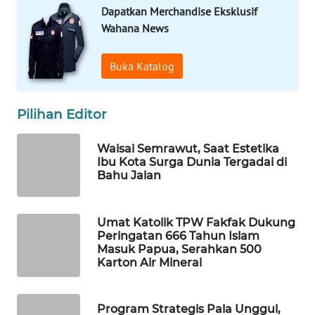
Dapatkan Merchandise Eksklusif
Wahana News
WAHANA
SPORT
Buka Katalog
WAHANA
UMKM
Pilihan Editor
WAHANA
SELEB
Waisai Semrawut, Saat Estetika
Ibu Kota Surga Dunia Tergadai di
Bahu Jalan
WAHANA
PERSONA
Umat Katolik TPW Fakfak Dukung
Peringatan 666 Tahun Islam
WAHANA
Masuk Papua, Serahkan 500
OTOMOTIF
Karton Air Mineral
WAHANA
HEALTH
Program Strategis Pala Unggul,