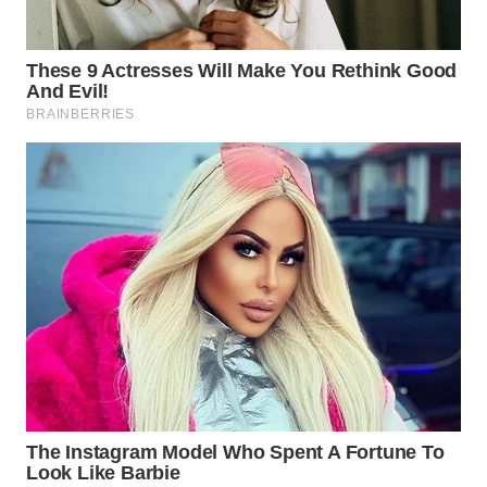
WN
TAPANULI
TENGAH
WN DELI
SERDANG
WN
TEBING
TINGGI
WN
PAKPAK
WN
KARAWANG
WN
BEKASI