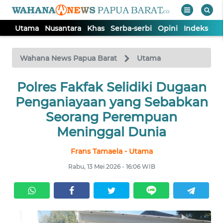
Utama
Nusantara
Khas
Serba-serbi
Opini
Indeks
WAHANA
Tutup
TV
Wahana News Papua Barat
Utama
UTAMA
Polres Fakfak Selidiki Dugaan
Penganiayaan yang Sebabkan
NUSANTARA
Seorang Perempuan
Meninggal Dunia
KHAS
Frans Tamaela - Utama
Rabu, 13 Mei 2026 - 16:06 WIB
SERBA-
SERBI
OPINI