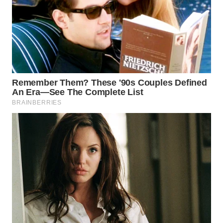
WN
TAPANULI
SELATAN
WN
TANJUNG
LESUNG
WN
KARO
WN
SIMALUNGUN
WN
LABUHANBATU