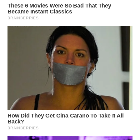
WN
SUMEDANG
WN
CIANJUR
WN
KEPULAUAN
SERIBU
WN
TANGERANG
WN
BINJAI
WN
CIREBON