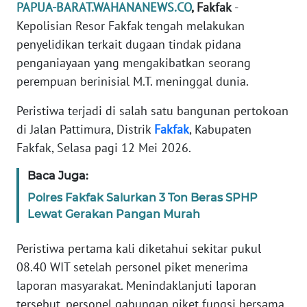
PAPUA-BARAT.WAHANANEWS.CO
, Fakfak
-
REDAKSI
Kepolisian Resor Fakfak tengah melakukan
penyelidikan terkait dugaan tindak pidana
KARIR
penganiayaan yang mengakibatkan seorang
perempuan berinisial M.T. meninggal dunia.
DISCLAIMER
Peristiwa terjadi di salah satu bangunan pertokoan
Wahana
di Jalan Pattimura, Distrik
Fakfak
, Kabupaten
News
Regional
Fakfak, Selasa pagi 12 Mei 2026.
Baca Juga:
WN
SUMUT
Polres Fakfak Salurkan 3 Ton Beras SPHP
Lewat Gerakan Pangan Murah
WN
JAKARTA
Peristiwa pertama kali diketahui sekitar pukul
08.40 WIT setelah personel piket menerima
WN
laporan masyarakat. Menindaklanjuti laporan
JABAR
tersebut, personel gabungan piket fungsi bersama