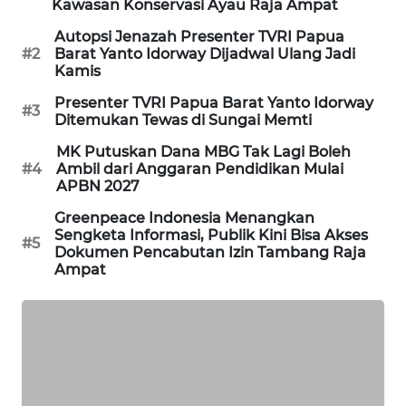
Kawasan Konservasi Ayau Raja Ampat
PORTAL
Autopsi Jenazah Presenter TVRI Papua
KONSUMEN
#2
Barat Yanto Idorway Dijadwal Ulang Jadi
Kamis
FORWAMKI
Presenter TVRI Papua Barat Yanto Idorway
#3
Ditemukan Tewas di Sungai Memti
ALPERKLINAS
MK Putuskan Dana MBG Tak Lagi Boleh
#4
Ambil dari Anggaran Pendidikan Mulai
APBN 2027
FORJASIDA
Greenpeace Indonesia Menangkan
Sengketa Informasi, Publik Kini Bisa Akses
#5
TAMBANG
Dokumen Pencabutan Izin Tambang Raja
NEWS
Ampat
SITUNGIR
NEWS
SIDIKALANG
NEWS