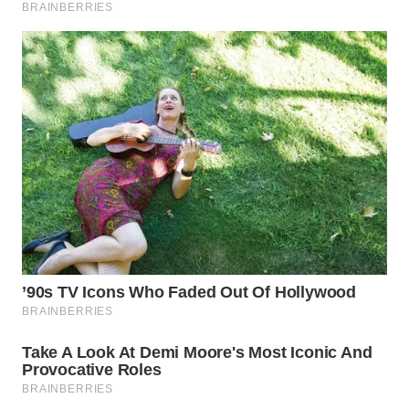
WN
BOGOR
WN
DEPOK
WN
TAPANULI
UTARA
WN
SAMOSIR
WN
PADANG
LAWAS