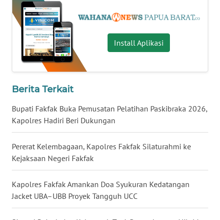
WN
NUSANTARA
Install Aplikasi
WN
JOGJA
Berita Terkait
WN
JATIM
Bupati Fakfak Buka Pemusatan Pelatihan Paskibraka 2026,
Kapolres Hadiri Beri Dukungan
WN
BALI
Pererat Kelembagaan, Kapolres Fakfak Silaturahmi ke
Kejaksaan Negeri Fakfak
WN
KALBAR
Kapolres Fakfak Amankan Doa Syukuran Kedatangan
Jacket UBA–UBB Proyek Tangguh UCC
WN
KALTENG