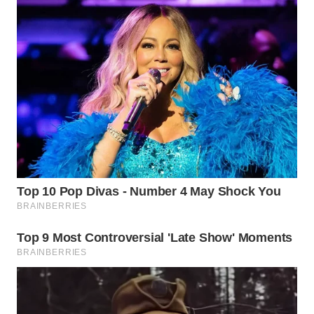
WN
INDRAMAYU
WN
KUNINGAN
WN
MAJALENGKA
WN
SUBANG
WN
SUKABUMI
WN
PURWAKARTA