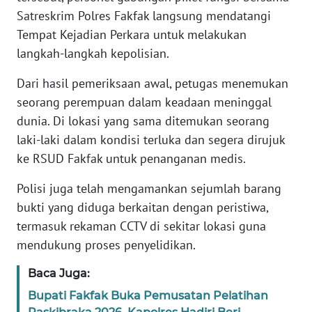
Satreskrim Polres Fakfak langsung mendatangi
WN
Tempat Kejadian Perkara untuk melakukan
BANTEN
langkah-langkah kepolisian.
WN
Dari hasil pemeriksaan awal, petugas menemukan
NTT
seorang perempuan dalam keadaan meninggal
dunia. Di lokasi yang sama ditemukan seorang
WN
laki-laki dalam kondisi terluka dan segera dirujuk
KEPRI
ke RSUD Fakfak untuk penanganan medis.
WN
Polisi juga telah mengamankan sejumlah barang
PAPUA
bukti yang diduga berkaitan dengan peristiwa,
termasuk rekaman CCTV di sekitar lokasi guna
WN
mendukung proses penyelidikan.
PAPUA
BARAT
Baca Juga:
WN
Bupati Fakfak Buka Pemusatan Pelatihan
RIAU