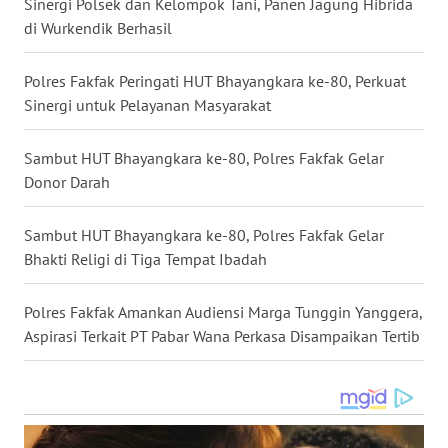
Sinergi Polsek dan Kelompok Tani, Panen Jagung Hibrida
di Wurkendik Berhasil
WN
KALTARA
Polres Fakfak Peringati HUT Bhayangkara ke-80, Perkuat
Sinergi untuk Pelayanan Masyarakat
WN
KALSEL
Sambut HUT Bhayangkara ke-80, Polres Fakfak Gelar
Donor Darah
WN
KALTIM
Sambut HUT Bhayangkara ke-80, Polres Fakfak Gelar
Bhakti Religi di Tiga Tempat Ibadah
WN
SULSEL
Polres Fakfak Amankan Audiensi Marga Tunggin Yanggera,
WN
Aspirasi Terkait PT Pabar Wana Perkasa Disampaikan Tertib
GORONTALO
WN
SULUT