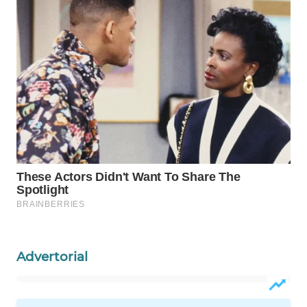
WAHANA
LISTRIK
WAHANA
TRAVEL
WAHANA
TV
WAHANANEWS
ID
WAHANANEWS
CO ID
Advertorial
WAHANANEWS
NET