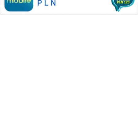
WAHANA MEDIA GROUP
|
|
|
WAHANA NEWS co
WAHANA TANI
WAHANA ADVOKAT
|
|
WAHANA INFRASTRUKTUR
WAHANA KONSUMEN
|
|
|
WAHANA LISTRIK
WAHANA TRAVEL
WAHANA TV
|
|
|
WAHANANEWS id
WAHANANEWS CO ID
WAHANANEWS NET
|
|
|
WAHANA SPORT ID
Wahana UMKM
Wahana Seleb
|
|
|
Wahana Persona
Wahana Otomotif
Wahana Health
|
Wahana Desa Wisata
Lapak Wahana