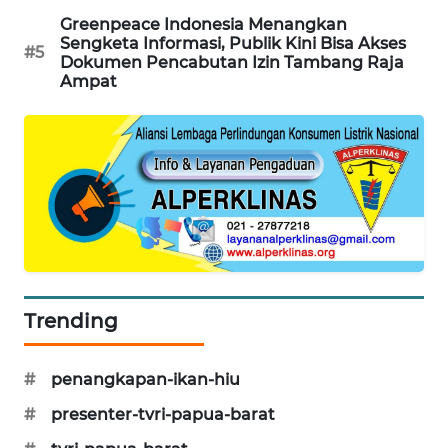
Greenpeace Indonesia Menangkan
Sengketa Informasi, Publik Kini Bisa Akses
SIBARAGAS
#5
Dokumen Pencabutan Izin Tambang Raja
NEWS
Ampat
METRO
SIANTAR
NEWS
METRO
MEDAN
NEWS
METRO
Trending
JAKARTA
NEWS
#
penangkapan-ikan-hiu
KRT
#
presenter-tvri-papua-barat
NEWS