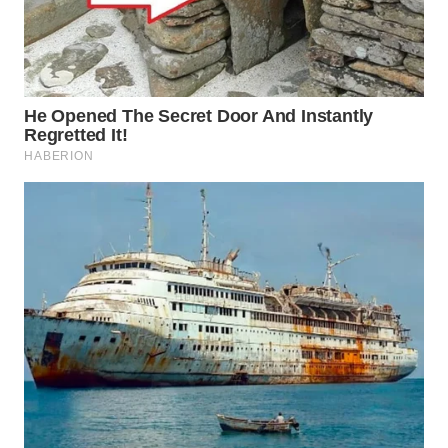
WN
INDRAMAYU
WN
KUNINGAN
WN
MAJALENGKA
WN
SUBANG
WN
SUKABUMI
WN
PURWAKARTA