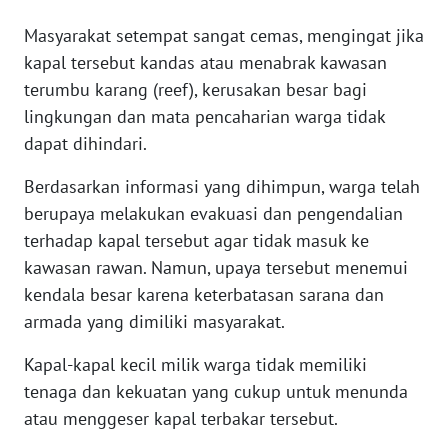
Masyarakat setempat sangat cemas, mengingat jika
WN
kapal tersebut kandas atau menabrak kawasan
SERAMBI
terumbu karang (reef), kerusakan besar bagi
lingkungan dan mata pencaharian warga tidak
WN
dapat dihindari.
JAMBI
Berdasarkan informasi yang dihimpun, warga telah
WN
berupaya melakukan evakuasi dan pengendalian
SULTRA
terhadap kapal tersebut agar tidak masuk ke
kawasan rawan. Namun, upaya tersebut menemui
WN
NTB
kendala besar karena keterbatasan sarana dan
armada yang dimiliki masyarakat.
WN
Kapal-kapal kecil milik warga tidak memiliki
SULTENG
tenaga dan kekuatan yang cukup untuk menunda
atau menggeser kapal terbakar tersebut.
WN
SULBAR