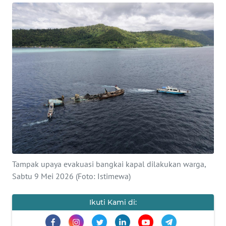
Informasi
INDEKS
BERITA
KONTAK
KAMI
INFO
IKLAN
TENTANG
KAMI
Tampak upaya evakuasi bangkai kapal dilakukan warga,
Sabtu 9 Mei 2026 (Foto: Istimewa)
PEDOMAN
MEDIA
Ikuti Kami di:
SIBER