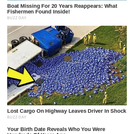
WN
PRIANGAN
TIMUR
WN
SEMARANG
WN
SOLO
WN
BOROBUDUR
WN
MADURA
WN
SURABAYA