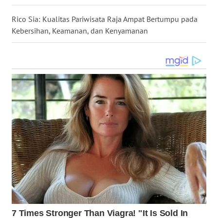
WN
Rico Sia: Kualitas Pariwisata Raja Ampat Bertumpu pada
MALUKU
Kebersihan, Keamanan, dan Kenyamanan
WN
MALUT
WN
DAIRI
WN
DANAU
TOBA
WN
NIAS
WN
LANGKAT