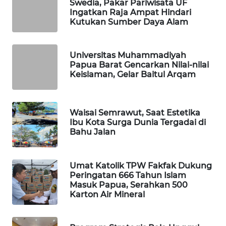
Swedia, Pakar Pariwisata UF
Ingatkan Raja Ampat Hindari
WAHANA
Kutukan Sumber Daya Alam
DESA
WISATA
Universitas Muhammadiyah
Papua Barat Gencarkan Nilai-nilai
LAPAK
Keislaman, Gelar Baitul Arqam
WAHANA
Wahana
Network
Waisai Semrawut, Saat Estetika
Ibu Kota Surga Dunia Tergadai di
Bahu Jalan
KONSUMEN
LISTRIK
Umat Katolik TPW Fakfak Dukung
Peringatan 666 Tahun Islam
MASYARAKAT
Masuk Papua, Serahkan 500
KELISTRIKAN
Karton Air Mineral
WALINKI
ID