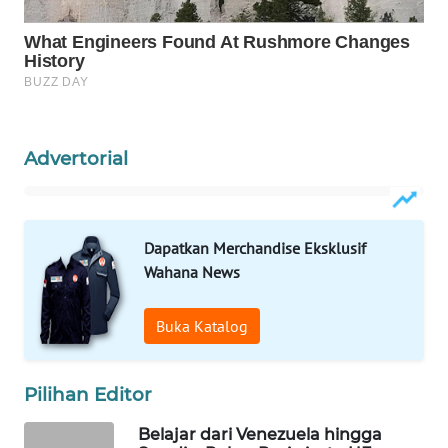
WAHANA
SPORT
WAHANA
UMKM
Advertorial
WAHANA
SELEB
Dapatkan Merchandise Eksklusif
WAHANA
Wahana News
PERSONA
Buka Katalog
WAHANA
OTOMOTIF
Pilihan Editor
WAHANA
HEALTH
Belajar dari Venezuela hingga