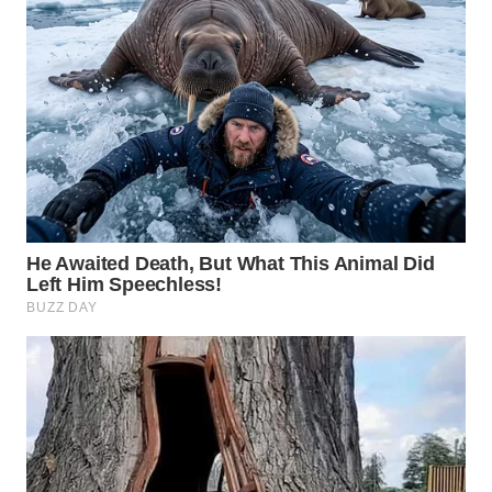
Wahana
Media
Group
WAHANA
NEWS
WAHANA
TANI
WAHANA
ADVOKAT
WAHANA
INFRASTRUKTUR
WAHANA
KONSUMEN