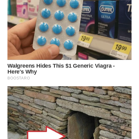
WN
SUMEDANG
WN
CIANJUR
WN
KEPULAUAN
SERIBU
WN
TANGERANG
WN
BINJAI
WN
CIREBON