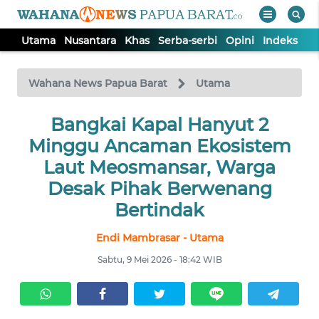
Utama
Nusantara
Khas
Serba-serbi
Opini
Indeks
WAHANA
Tutup
TV
Wahana News Papua Barat
Utama
UTAMA
Bangkai Kapal Hanyut 2
Minggu Ancaman Ekosistem
NUSANTARA
Laut Meosmansar, Warga
Desak Pihak Berwenang
KHAS
Bertindak
Endi Mambrasar - Utama
SERBA-
SERBI
Sabtu, 9 Mei 2026 - 18:42 WIB
OPINI