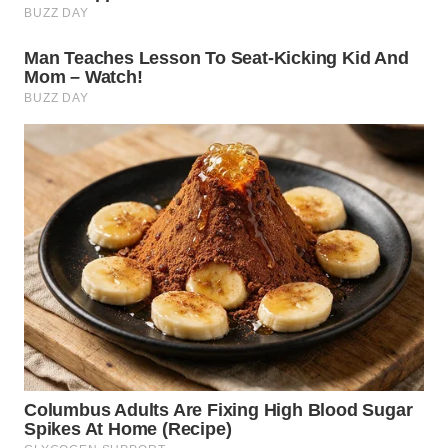
WN
TAPANULI
TENGAH
WN DELI
SERDANG
WN
TEBING
TINGGI
WN
PAKPAK
WN
KARAWANG
WN
BEKASI