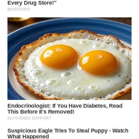
WN
TAPANULI
SELATAN
WN
TANJUNG
LESUNG
WN
KARO
WN
SIMALUNGUN
WN
LABUHANBATU