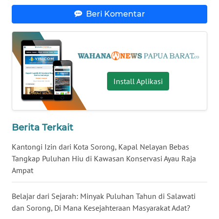
Beri Komentar
WN
NUSANTARA
WN
JOGJA
Install Aplikasi
WN
JATIM
Berita Terkait
WN
BALI
Kantongi Izin dari Kota Sorong, Kapal Nelayan Bebas
Tangkap Puluhan Hiu di Kawasan Konservasi Ayau Raja
WN
Ampat
KALBAR
Belajar dari Sejarah: Minyak Puluhan Tahun di Salawati
WN
dan Sorong, Di Mana Kesejahteraan Masyarakat Adat?
KALTENG