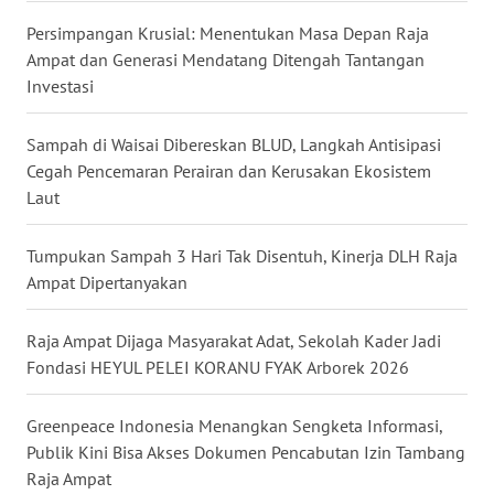
Persimpangan Krusial: Menentukan Masa Depan Raja
WN
Ampat dan Generasi Mendatang Ditengah Tantangan
KALTARA
Investasi
WN
Sampah di Waisai Dibereskan BLUD, Langkah Antisipasi
KALSEL
Cegah Pencemaran Perairan dan Kerusakan Ekosistem
Laut
WN
KALTIM
Tumpukan Sampah 3 Hari Tak Disentuh, Kinerja DLH Raja
Ampat Dipertanyakan
WN
SULSEL
Raja Ampat Dijaga Masyarakat Adat, Sekolah Kader Jadi
Fondasi HEYUL PELEI KORANU FYAK Arborek 2026
WN
GORONTALO
Greenpeace Indonesia Menangkan Sengketa Informasi,
WN
Publik Kini Bisa Akses Dokumen Pencabutan Izin Tambang
SULUT
Raja Ampat