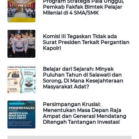
Program Strategis Pala Unggul,
Pemkab Fakfak Bimtek Pelajar
Milenial di 4 SMA/SMK
MAWAKA
ID
Komisi III Tegaskan Tidak ada
MARTABAT
Surat Presiden Terkait Pergantian
NET
Kapolri
PLN
WATCH
Belajar dari Sejarah: Minyak
Puluhan Tahun di Salawati dan
Sorong, Di Mana Kesejahteraan
MKLI
Masyarakat Adat?
LPKKI
Persimpangan Krusial:
Menentukan Masa Depan Raja
Ampat dan Generasi Mendatang
LKKI
Ditengah Tantangan Investasi
KOPEKLIN