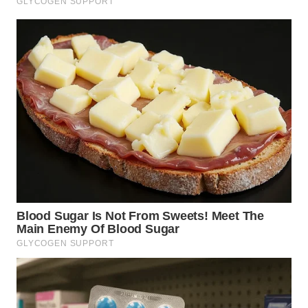
WN
BOGOR
WN
DEPOK
WN
TAPANULI
UTARA
WN
SAMOSIR
WN
PADANG
LAWAS