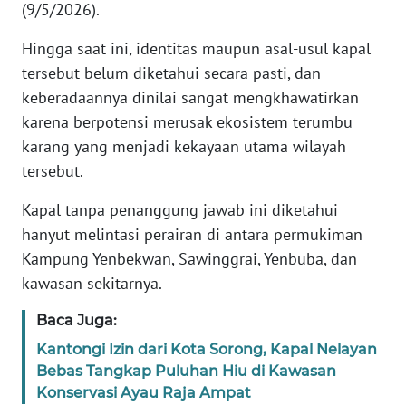
(9/5/2026).
WN
Hingga saat ini, identitas maupun asal-usul kapal
BANTEN
tersebut belum diketahui secara pasti, dan
keberadaannya dinilai sangat mengkhawatirkan
WN
NTT
karena berpotensi merusak ekosistem terumbu
karang yang menjadi kekayaan utama wilayah
WN
tersebut.
KEPRI
Kapal tanpa penanggung jawab ini diketahui
WN
hanyut melintasi perairan di antara permukiman
PAPUA
Kampung Yenbekwan, Sawinggrai, Yenbuba, dan
kawasan sekitarnya.
WN
PAPUA
Baca Juga:
BARAT
Kantongi Izin dari Kota Sorong, Kapal Nelayan
Bebas Tangkap Puluhan Hiu di Kawasan
WN
Konservasi Ayau Raja Ampat
RIAU