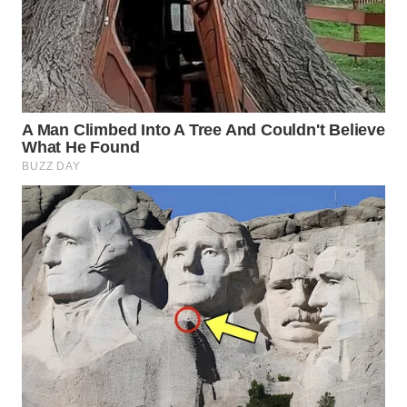
WAHANA
LISTRIK
WAHANA
TRAVEL
WAHANA
TV
WAHANANEWS
ID
WAHANANEWS
CO ID
WAHANANEWS
NET