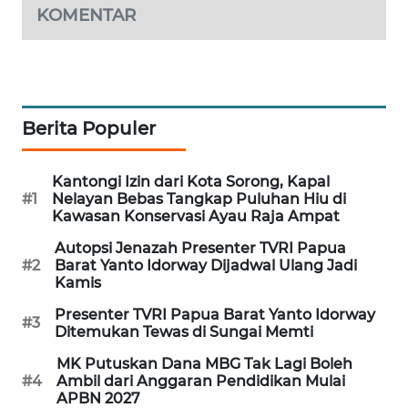
KOMENTAR
PORTAL
KONSUMEN
FORWAMKI
Berita Populer
ALPERKLINAS
Kantongi Izin dari Kota Sorong, Kapal
FORJASIDA
#1
Nelayan Bebas Tangkap Puluhan Hiu di
Kawasan Konservasi Ayau Raja Ampat
TAMBANG
Autopsi Jenazah Presenter TVRI Papua
NEWS
#2
Barat Yanto Idorway Dijadwal Ulang Jadi
Kamis
SITUNGIR
Presenter TVRI Papua Barat Yanto Idorway
#3
Ditemukan Tewas di Sungai Memti
NEWS
MK Putuskan Dana MBG Tak Lagi Boleh
SIDIKALANG
#4
Ambil dari Anggaran Pendidikan Mulai
APBN 2027
NEWS