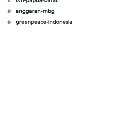
#
tvri-papua-barat
KARING
#
anggaran-mbg
NEWS
#
greenpeace-indonesia
JURNAL
MARITIM
HUMBANG
NEWS
GARONGGANG
NEWS
FISUELRI
ID
ENERGI
NEWS