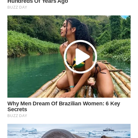
WN
NATUNA
WN
BINTAN
WN
MANDALIKA
WN
LIKUPANG
WN
LABUANBAJO
WN
BORNEO