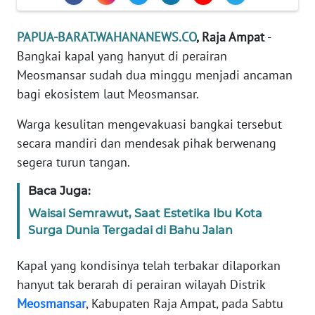
REDAKSI
PAPUA-BARAT.WAHANANEWS.CO
, Raja Ampat
-
KARIR
Bangkai kapal yang hanyut di perairan
Meosmansar sudah dua minggu menjadi ancaman
DISCLAIMER
bagi ekosistem laut Meosmansar.
Wahana
Warga kesulitan mengevakuasi bangkai tersebut
News
secara mandiri dan mendesak pihak berwenang
Regional
segera turun tangan.
WN
Baca Juga:
SUMUT
Waisai Semrawut, Saat Estetika Ibu Kota
Surga Dunia Tergadai di Bahu Jalan
WN
JAKARTA
Kapal yang kondisinya telah terbakar dilaporkan
hanyut tak berarah di perairan wilayah Distrik
WN
JABAR
Meosmansar
, Kabupaten Raja Ampat, pada Sabtu