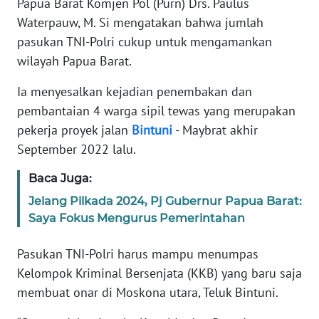
Papua Barat Komjen Pol (Purn) Drs. Paulus
REDAKSI
Waterpauw, M. Si mengatakan bahwa jumlah
pasukan TNI-Polri cukup untuk mengamankan
KARIR
wilayah Papua Barat.
DISCLAIMER
Ia menyesalkan kejadian penembakan dan
pembantaian 4 warga sipil tewas yang merupakan
Wahana
pekerja proyek jalan
Bintuni
- Maybrat akhir
News
Regional
September 2022 lalu.
Baca Juga:
WN
SUMUT
Jelang Pilkada 2024, Pj Gubernur Papua Barat:
Saya Fokus Mengurus Pemerintahan
WN
JAKARTA
Pasukan TNI-Polri harus mampu menumpas
Kelompok Kriminal Bersenjata (KKB) yang baru saja
WN
membuat onar di Moskona utara, Teluk Bintuni.
JABAR