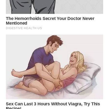
WN
TAPANULI
TENGAH
WN DELI
SERDANG
WN
TEBING
TINGGI
WN
PAKPAK
WN
KARAWANG
WN
BEKASI