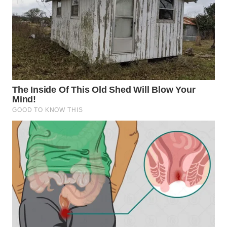
WN
TAPANULI
SELATAN
WN
TANJUNG
LESUNG
WN
KARO
WN
SIMALUNGUN
WN
LABUHANBATU