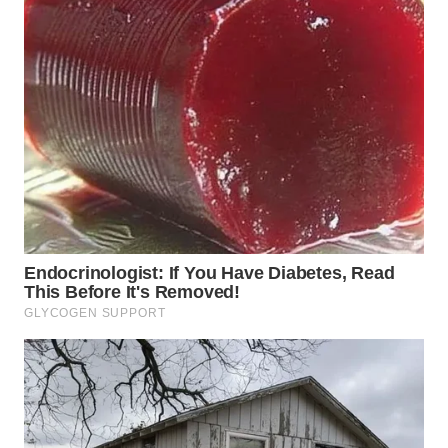
WN
MALUKU
WN
MALUT
WN
DAIRI
WN
DANAU
TOBA
WN
NIAS
WN
LANGKAT