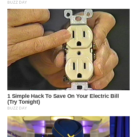
WN
SUMEDANG
WN
CIANJUR
WN
KEPULAUAN
SERIBU
WN
TANGERANG
WN
BINJAI
WN
CIREBON