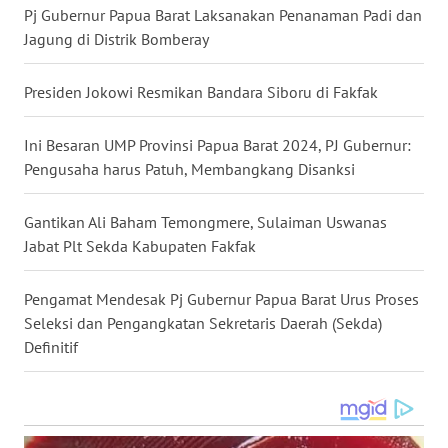
Pj Gubernur Papua Barat Laksanakan Penanaman Padi dan
WN
Jagung di Distrik Bomberay
KALTARA
Presiden Jokowi Resmikan Bandara Siboru di Fakfak
WN
KALSEL
Ini Besaran UMP Provinsi Papua Barat 2024, PJ Gubernur:
Pengusaha harus Patuh, Membangkang Disanksi
WN
KALTIM
Gantikan Ali Baham Temongmere, Sulaiman Uswanas
Jabat Plt Sekda Kabupaten Fakfak
WN
SULSEL
Pengamat Mendesak Pj Gubernur Papua Barat Urus Proses
Seleksi dan Pengangkatan Sekretaris Daerah (Sekda)
WN
Definitif
GORONTALO
WN
SULUT