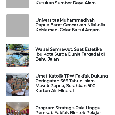
Kutukan Sumber Daya Alam
WAHANA
DESA
Universitas Muhammadiyah
WISATA
Papua Barat Gencarkan Nilai-nilai
Keislaman, Gelar Baitul Arqam
LAPAK
WAHANA
Waisai Semrawut, Saat Estetika
Wahana
Ibu Kota Surga Dunia Tergadai di
Network
Bahu Jalan
KONSUMEN
Umat Katolik TPW Fakfak Dukung
LISTRIK
Peringatan 666 Tahun Islam
Masuk Papua, Serahkan 500
MASYARAKAT
Karton Air Mineral
KELISTRIKAN
Program Strategis Pala Unggul,
WALINKI
Pemkab Fakfak Bimtek Pelajar
ID