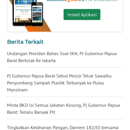
WN
Install Aplikasi
NUSANTARA
WN
JOGJA
Berita Terkait
Undangan Presiden Bahas Soal IKN, PJ Gubernur Papua
WN
Barat Bertolak Ke Jakarta
JATIM
Pj Gubernur Papua Barat Sebut Pesisir Teluk Sawaibu
WN
Penyumbang Sampah Plastik Terbanyak ke Pulau
BALI
Mansinam
WN
KALBAR
Minta BKD Isi Semua Jabatan Kosong, Pj Gubernur Papua
Barat: Terlalu Banyak Plt
WN
KALTENG
Tingkatkan Ketahanan Pangan, Danrem 182/JO bersama