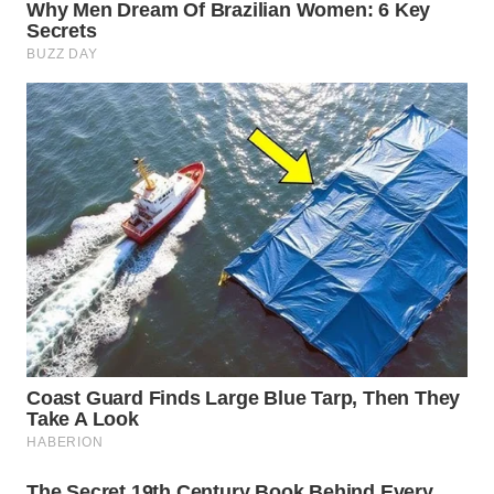
Wahana
Media
Group
WAHANA
NEWS
WAHANA
TANI
WAHANA
ADVOKAT
WAHANA
INFRASTRUKTUR
WAHANA
KONSUMEN