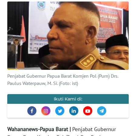
Informasi
INDEKS
BERITA
KONTAK
KAMI
INFO
IKLAN
Penjabat Gubernur Papua Barat Komjen Pol (Purn) Drs.
Paulus Waterpauw, M. Si. (Foto: ist)
TENTANG
KAMI
Ikuti Kami di:
PEDOMAN
MEDIA
SIBER
Wahananews-Papua Barat |
Penjabat Gubernur