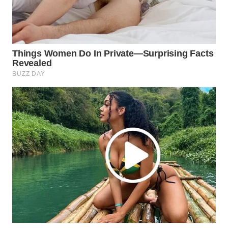
WN
NATUNA
WN
BINTAN
WN
MANDALIKA
WN
LIKUPANG
WN
LABUANBAJO
WN
BORNEO