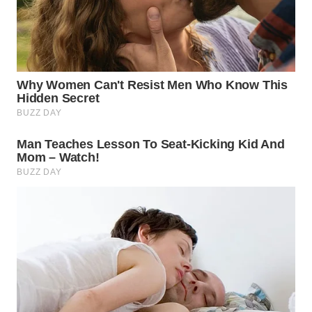
WN
PRIANGAN
TIMUR
WN
SEMARANG
WN
SOLO
WN
BOROBUDUR
WN
MADURA
WN
SURABAYA