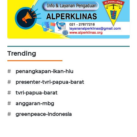
SIBARAGAS
NEWS
METRO
SIANTAR
NEWS
Trending
METRO
MEDAN
#
penangkapan-ikan-hiu
NEWS
#
presenter-tvri-papua-barat
#
tvri-papua-barat
METRO
JAKARTA
#
anggaran-mbg
NEWS
#
greenpeace-indonesia
KRT
NEWS