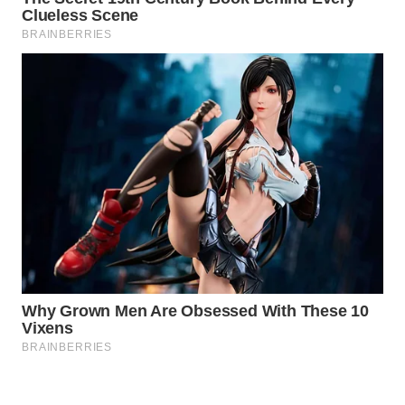
WAHANA
LISTRIK
WAHANA
TRAVEL
WAHANA
TV
WAHANANEWS
ID
WAHANANEWS
CO ID
WAHANANEWS
NET