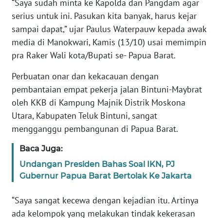
“Saya sudah minta ke Kapolda dan Pangdam agar
serius untuk ini. Pasukan kita banyak, harus kejar
WN
BANTEN
sampai dapat,” ujar Paulus Waterpauw kepada awak
media di Manokwari, Kamis (13/10) usai memimpin
WN
pra Raker Wali kota/Bupati se- Papua Barat.
NTT
Perbuatan onar dan kekacauan dengan
WN
pembantaian empat pekerja jalan Bintuni-Maybrat
KEPRI
oleh KKB di Kampung Majnik Distrik Moskona
Utara, Kabupaten Teluk Bintuni, sangat
WN
mengganggu pembangunan di Papua Barat.
PAPUA
Baca Juga:
WN
Undangan Presiden Bahas Soal IKN, PJ
PAPUA
Gubernur Papua Barat Bertolak Ke Jakarta
BARAT
“Saya sangat kecewa dengan kejadian itu. Artinya
WN
ada kelompok yang melakukan tindak kekerasan
RIAU