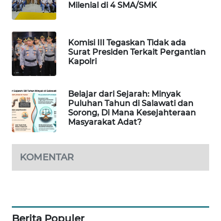
Milenial di 4 SMA/SMK
MAWAKA
ID
Komisi III Tegaskan Tidak ada
Surat Presiden Terkait Pergantian
Kapolri
MARTABAT
NET
Belajar dari Sejarah: Minyak
PLN
Puluhan Tahun di Salawati dan
WATCH
Sorong, Di Mana Kesejahteraan
Masyarakat Adat?
MKLI
KOMENTAR
LPKKI
LKKI
KOPEKLIN
Berita Populer