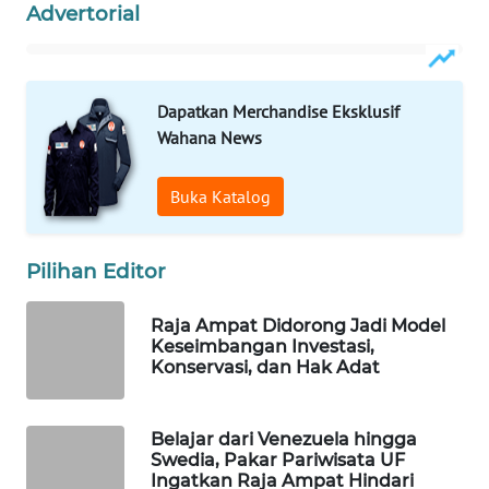
Advertorial
WAHANA
SPORT
Dapatkan Merchandise Eksklusif
WAHANA
Wahana News
UMKM
Buka Katalog
WAHANA
SELEB
Pilihan Editor
WAHANA
PERSONA
Raja Ampat Didorong Jadi Model
Keseimbangan Investasi,
Konservasi, dan Hak Adat
WAHANA
OTOMOTIF
Belajar dari Venezuela hingga
WAHANA
Swedia, Pakar Pariwisata UF
HEALTH
Ingatkan Raja Ampat Hindari