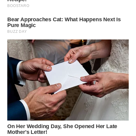
WN
BOGOR
WN
DEPOK
WN
TAPANULI
UTARA
WN
SAMOSIR
WN
PADANG
LAWAS