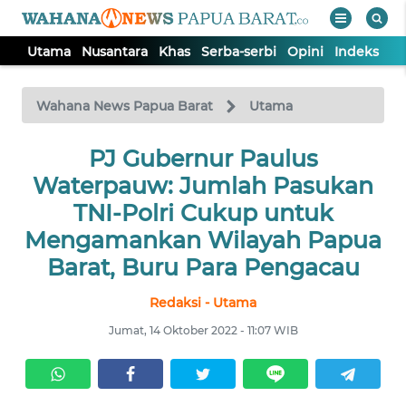
Utama
Nusantara
Khas
Serba-serbi
Opini
Indeks
WAHANA
Tutup
TV
Wahana News Papua Barat
Utama
UTAMA
PJ Gubernur Paulus
Waterpauw: Jumlah Pasukan
NUSANTARA
TNI-Polri Cukup untuk
Mengamankan Wilayah Papua
KHAS
Barat, Buru Para Pengacau
Redaksi - Utama
SERBA-
SERBI
Jumat, 14 Oktober 2022 - 11:07 WIB
OPINI