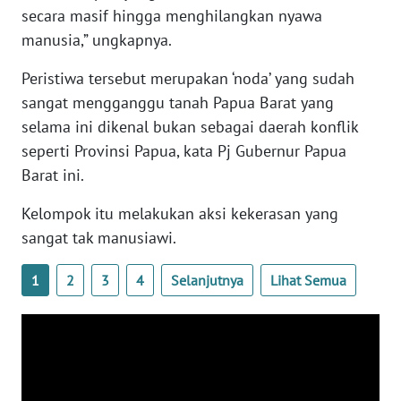
secara masif hingga menghilangkan nyawa
manusia,” ungkapnya.
WN
SERAMBI
Peristiwa tersebut merupakan ‘noda’ yang sudah
sangat mengganggu tanah Papua Barat yang
WN
selama ini dikenal bukan sebagai daerah konflik
JAMBI
seperti Provinsi Papua, kata Pj Gubernur Papua
Barat ini.
WN
SULTRA
Kelompok itu melakukan aksi kekerasan yang
sangat tak manusiawi.
WN
NTB
1
2
3
4
Selanjutnya
Lihat Semua
WN
SULTENG
WN
SULBAR