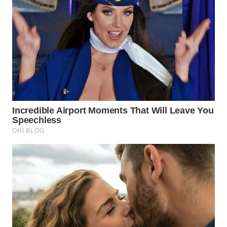
WN
INDRAMAYU
WN
KUNINGAN
WN
MAJALENGKA
WN
SUBANG
WN
SUKABUMI
WN
PURWAKARTA