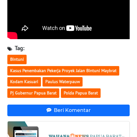
WN
BABEL
WN
SUMBAR
Tag:
WN
Bintuni
SUMSEL
Kasus Penembakan Pekerja Proyek Jalan Bintuni Maybrat
WN
Kodam Kasuari
Paulus Waterpauw
BENGKULU
Pj Gubernur Papua Barat
Polda Papua Barat
WN
Beri Komentar
LAMPUNG
WN
JATENG