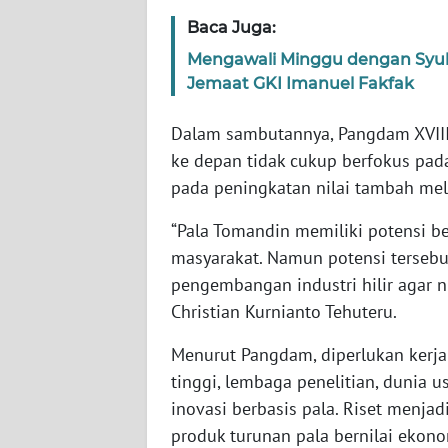
WN
Baca Juga:
SERAMBI
Mengawali Minggu dengan Syuk
Jemaat GKI Imanuel Fakfak
WN
JAMBI
Dalam sambutannya, Pangdam XVII
ke depan tidak cukup berfokus pada
WN
pada peningkatan nilai tambah mela
SULTRA
“Pala Tomandin memiliki potensi 
WN
masyarakat. Namun potensi tersebut
NTB
pengembangan industri hilir agar n
Christian Kurnianto Tehuteru.
WN
SULTENG
Menurut Pangdam, diperlukan kerja
tinggi, lembaga penelitian, dunia
WN
inovasi berbasis pala. Riset men
SULBAR
produk turunan pala bernilai ekono