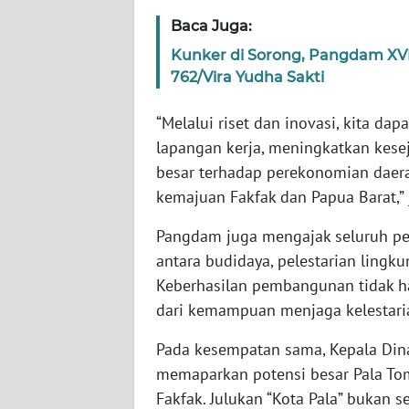
WN
Baca Juga:
BABEL
Kunker di Sorong, Pangdam XVI
762/Vira Yudha Sakti
WN
SUMBAR
“Melalui riset dan inovasi, kita 
lapangan kerja, meningkatkan kesej
WN
besar terhadap perekonomian daera
SUMSEL
kemajuan Fakfak dan Papua Barat,” 
WN
Pangdam juga mengajak seluruh p
BENGKULU
antara budidaya, pelestarian ling
Keberhasilan pembangunan tidak ha
WN
dari kemampuan menjaga kelestari
LAMPUNG
Pada kesempatan sama, Kepala Dinas
WN
memaparkan potensi besar Pala T
JATENG
Fakfak. Julukan “Kota Pala” bukan s