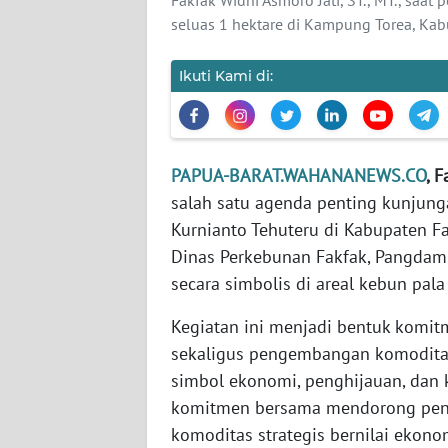
WN
seluas 1 hektare di Kampung Torea, Kabu
BANTEN
Ikuti Kami di:
WN
NTT
WN
PAPUA-BARAT.WAHANANEWS.CO
, 
KEPRI
salah satu agenda penting kunjunga
Kurnianto Tehuteru di Kabupaten F
WN
PAPUA
Dinas Perkebunan Fakfak, Pangda
secara simbolis di areal kebun pal
WN
Kegiatan ini menjadi bentuk komit
PAPUA
BARAT
sekaligus pengembangan komoditas
simbol ekonomi, penghijauan, dan
WN
komitmen bersama mendorong pe
RIAU
komoditas strategis bernilai ekonom