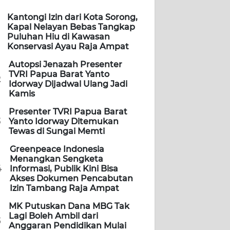
Kantongi Izin dari Kota Sorong,
Kapal Nelayan Bebas Tangkap
Puluhan Hiu di Kawasan
Konservasi Ayau Raja Ampat
Autopsi Jenazah Presenter
TVRI Papua Barat Yanto
2
Idorway Dijadwal Ulang Jadi
Kamis
Presenter TVRI Papua Barat
3
Yanto Idorway Ditemukan
Tewas di Sungai Memti
Greenpeace Indonesia
Menangkan Sengketa
4
Informasi, Publik Kini Bisa
Akses Dokumen Pencabutan
Izin Tambang Raja Ampat
MK Putuskan Dana MBG Tak
Lagi Boleh Ambil dari
5
Anggaran Pendidikan Mulai