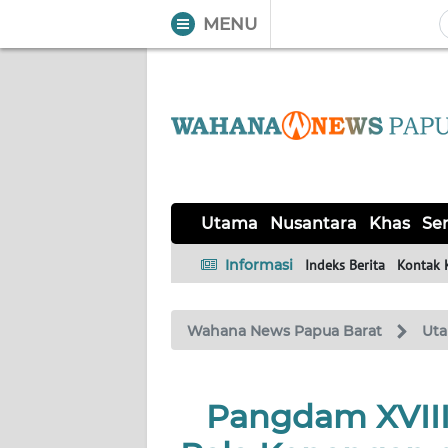
MENU
WAHANA
Tutup
TV
UTAMA
NUSANTARA
Utama
Nusantara
Khas
Ser
KHAS
Informasi
Indeks Berita
Kontak 
SERBA-
Wahana News Papua Barat
Ut
SERBI
OPINI
Pangdam XVIII
Informasi