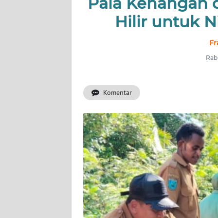
Pala Kenangan d
Hilir untuk 
INDEKS
BERITA
Fr
KONTAK
Rabu
KAMI
Komentar
INFO
IKLAN
TENTANG
KAMI
PEDOMAN
MEDIA
SIBER
REDAKSI