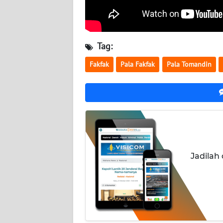
WN
KALTARA
WN
Tag:
KALSEL
Fakfak
Pala Fakfak
Pala Tomandin
WN
KALTIM
WN
SULSEL
WN
Jadilah
GORONTALO
WN
SULUT