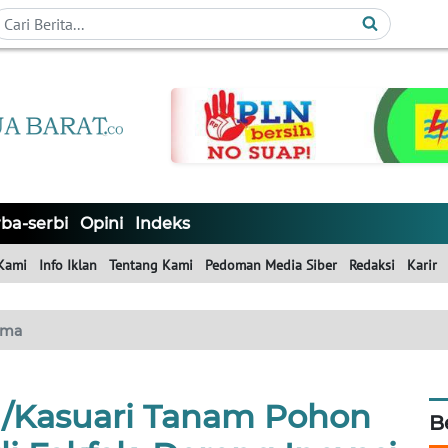
ba-serbi
Opini
Indeks
Kami
Info Iklan
Tentang Kami
Pedoman Media Siber
Redaksi
Karir
ama
/Kasuari Tanam Pohon
B