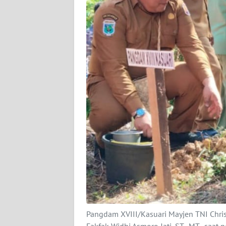
KARIR
DISCLAIMER
Wahana
News
Regional
WN
SUMUT
WN
JAKARTA
WN
JABAR
Pangdam XVIII/Kasuari Mayjen TNI Chri
Fakfak Widhi Asmoro Jati, ST., MT., saa