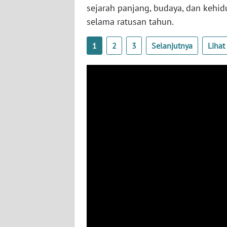
sejarah panjang, budaya, dan kehi
WN
NUSANTARA
selama ratusan tahun.
1
2
3
Selanjutnya
Liha
WN
JOGJA
WN
JATIM
WN
BALI
WN
KALBAR
WN
KALTENG