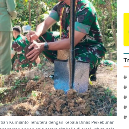
T
#
#
#
#
#
stian Kurnianto Tehuteru dengan Kepala Dinas Perkebunan
t penanaman pohon pala secara simbolis di areal kebun pala