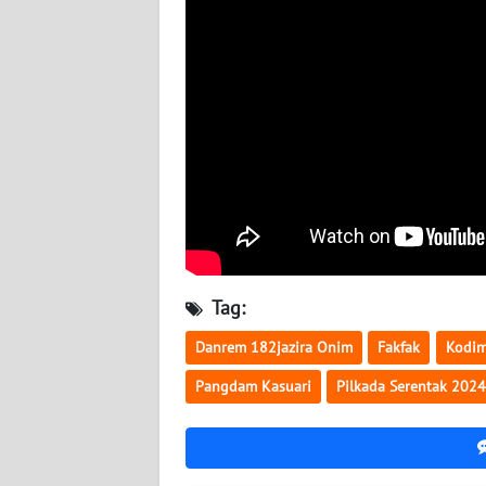
WN
NUSANTARA
WN
JOGJA
WN
JATIM
WN
BALI
Tag:
WN
Danrem 182jazira Onim
Fakfak
Kodim
KALBAR
Pangdam Kasuari
Pilkada Serentak 202
WN
KALTENG