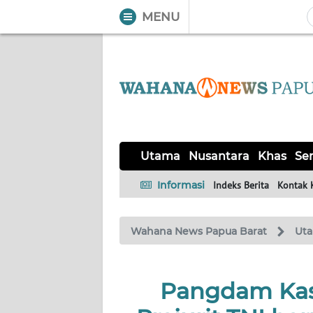
MENU
WAHANA
Tutup
TV
UTAMA
NUSANTARA
Utama
Nusantara
Khas
Ser
KHAS
Informasi
Indeks Berita
Kontak 
SERBA-
Wahana News Papua Barat
Ut
SERBI
OPINI
Pangdam Kasu
Informasi