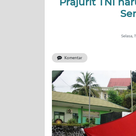
Prajurit TNI ha
Se
INDEKS
BERITA
KONTAK
Selasa, 
KAMI
Komentar
INFO
IKLAN
TENTANG
KAMI
PEDOMAN
MEDIA
SIBER
REDAKSI