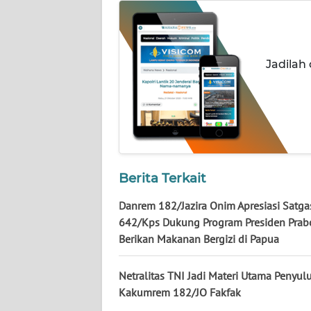
WN
KALTARA
WN
Jadilah
KALSEL
WN
KALTIM
WN
Berita Terkait
SULSEL
Danrem 182/Jazira Onim Apresiasi Satga
WN
642/Kps Dukung Program Presiden Pra
GORONTALO
Berikan Makanan Bergizi di Papua
WN
Netralitas TNI Jadi Materi Utama Penyul
SULUT
Kakumrem 182/JO Fakfak