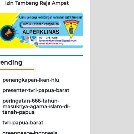
Izin Tambang Raja Ampat
rending
penangkapan-ikan-hiu
presenter-tvri-papua-barat
peringatan-666-tahun-
masuknya-agama-islam-di-
tanah-papua
tvri-papua-barat
greenpeace-indonesia