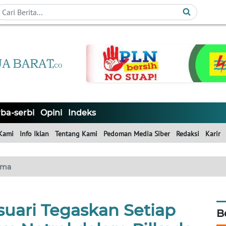
ba-serbi
Opini
Indeks
Kami
Info Iklan
Tentang Kami
Pedoman Media Siber
Redaksi
Karir
ama
ari Tegaskan Setiap
B