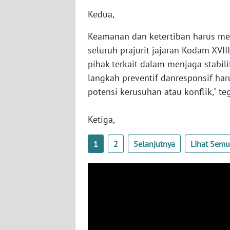
WN
Kedua,
BABEL
Keamanan dan ketertiban harus me
seluruh prajurit jajaran Kodam XVII
WN
SUMBAR
pihak terkait dalam menjaga stabi
langkah preventif danresponsif har
WN
potensi kerusuhan atau konflik," t
SUMSEL
Ketiga,
WN
BENGKULU
1
2
Selanjutnya
Lihat Sem
WN
LAMPUNG
WN
JATENG