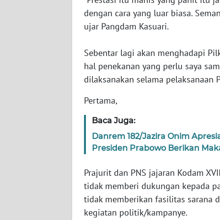
dengan cara yang luar biasa. Sema
WN
SERAMBI
ujar Pangdam Kasuari.
WN
Sebentar lagi akan menghadapi Pil
JAMBI
hal penekanan yang perlu saya sa
dilaksanakan selama pelaksanaan P
WN
SULTRA
Pertama,
Baca Juga:
WN
NTB
Danrem 182/Jazira Onim Apresi
Presiden Prabowo Berikan Maka
WN
SULTENG
Prajurit dan PNS jajaran Kodam XVII
tidak memberi dukungan kepada pa
WN
tidak memberikan fasilitas sarana 
SULBAR
kegiatan politik/kampanye.