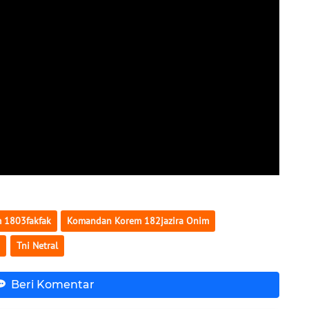
 1803fakfak
Komandan Korem 182jazira Onim
4
Tni Netral
Beri Komentar