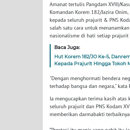
WN
Amanat tertulis Pangdam XVIII/Kas
BANTEN
Komandan Korem 182/Jazira Onim, 
kepada seluruh prajurit & PNS Kod
WN
salah satu cara untuk menanamkan 
NTT
nasionalisme di hati setiap prajuri
WN
Baca Juga:
KEPRI
Hut Korem 182/JO Ke-5, Danre
Kepada Prajurit Hingga Tokoh 
WN
PAPUA
"Dengan menghormati bendera nega
terhadap bangsa dan negara," kat
WN
PAPUA
Ia mengucapkan terima kasih atas k
BARAT
seluruh prajurit dan PNS Kodam XVI
memberikan darmabakti terbaiknya
WN
RIAU
“Prestasi itu manis yang pahit itu