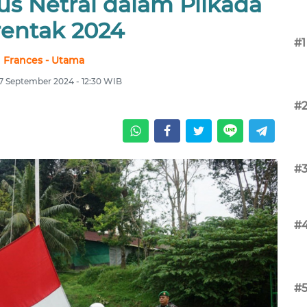
rus Netral dalam Pilkada
rentak 2024
#1
Frances - Utama
17 September 2024 - 12:30 WIB
#
#
#
#