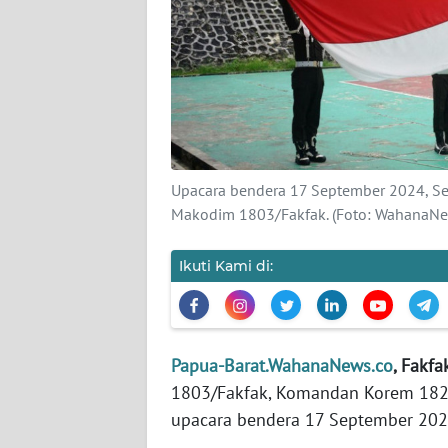
KARIR
DISCLAIMER
Wahana
News
Regional
Upacara bendera 17 September 2024, Se
Makodim 1803/Fakfak. (Foto: WahanaNe
WN
SUMUT
Ikuti Kami di:
WN
JAKARTA
Papua-Barat.WahanaNews.co
, Fakf
WN
1803/Fakfak, Komandan Korem 182/J
JABAR
upacara bendera 17 September 2024