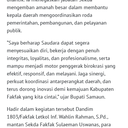
mengemban amanah besar dalam membantu
WN
kepala daerah mengoordinasikan roda
BANTEN
pemerintahan, pembangunan, dan pelayanan
publik.
WN
NTT
“Saya berharap Saudara dapat segera
menyesuaikan diri, bekerja dengan penuh
WN
KEPRI
integritas, loyalitas, dan profesionalisme, serta
mampu menjadi motor penggerak birokrasi yang
WN
efektif, responsif, dan melayani. Jaga sinergi,
PAPUA
perkuat koordinasi antarperangkat daerah, dan
terus dorong inovasi demi kemajuan Kabupaten
WN
Fakfak yang kita cintai,” ujar Bupati Samaun.
PAPUA
BARAT
Hadir dalam kegiatan tersebut Dandim
1803/Fakfak Letkol Inf. Wahlin Rahman, S.Pd.,
WN
mantan Sekda Fakfak Sulaeman Uswanas, para
RIAU