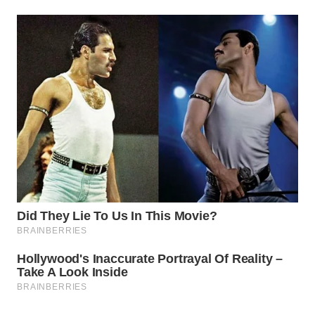
Wahana
Media
Group
WAHANA
NEWS
WAHANA
TANI
WAHANA
ADVOKAT
WAHANA
INFRASTRUKTUR
WAHANA
KONSUMEN