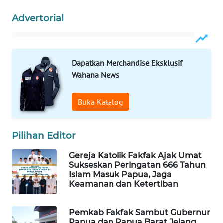
Advertorial
WAHANA
LISTRIK
WAHANA
Dapatkan Merchandise Eksklusif
TRAVEL
Wahana News
WAHANA
Buka Katalog
TV
WAHANANEWS
Pilihan Editor
ID
Gereja Katolik Fakfak Ajak Umat
Sukseskan Peringatan 666 Tahun
WAHANANEWS
Islam Masuk Papua, Jaga
CO ID
Keamanan dan Ketertiban
WAHANANEWS
Pemkab Fakfak Sambut Gubernur
NET
Papua dan Papua Barat Jelang