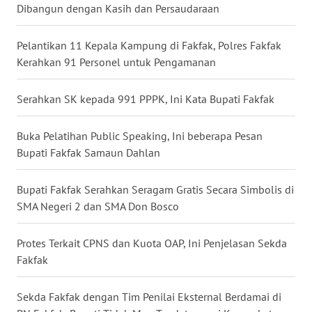
Dibangun dengan Kasih dan Persaudaraan
WN
KALTARA
Pelantikan 11 Kepala Kampung di Fakfak, Polres Fakfak
Kerahkan 91 Personel untuk Pengamanan
WN
KALSEL
Serahkan SK kepada 991 PPPK, Ini Kata Bupati Fakfak
WN
Buka Pelatihan Public Speaking, Ini beberapa Pesan
KALTIM
Bupati Fakfak Samaun Dahlan
WN
Bupati Fakfak Serahkan Seragam Gratis Secara Simbolis di
SULSEL
SMA Negeri 2 dan SMA Don Bosco
WN
Protes Terkait CPNS dan Kuota OAP, Ini Penjelasan Sekda
GORONTALO
Fakfak
WN
Sekda Fakfak dengan Tim Penilai Eksternal Berdamai di
SULUT