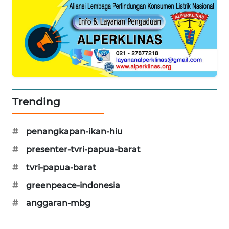
PORTAL
KONSUMEN
FORWAMKI
ALPERKLINAS
Trending
FORJASIDA
#
penangkapan-ikan-hiu
TAMBANG
NEWS
#
presenter-tvri-papua-barat
#
tvri-papua-barat
SITUNGIR
#
greenpeace-indonesia
NEWS
#
anggaran-mbg
SIDIKALANG
NEWS