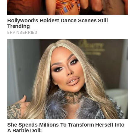
WN
PRIANGAN
TIMUR
WN
SEMARANG
WN
SOLO
WN
BOROBUDUR
WN
MADURA
WN
SURABAYA