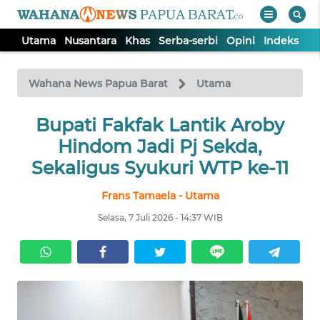
Utama
Nusantara
Khas
Serba-serbi
Opini
Indeks
WAHANA
Tutup
TV
Wahana News Papua Barat
Utama
UTAMA
Bupati Fakfak Lantik Aroby
Hindom Jadi Pj Sekda,
NUSANTARA
Sekaligus Syukuri WTP ke-11
Frans Tamaela - Utama
KHAS
Selasa, 7 Juli 2026 - 14:37 WIB
SERBA-
SERBI
OPINI