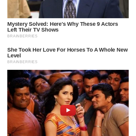
WN
INDRAMAYU
WN
KUNINGAN
WN
MAJALENGKA
WN
SUBANG
WN
SUKABUMI
WN
PURWAKARTA