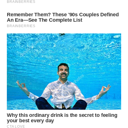
WN
NATUNA
WN
BINTAN
WN
MANDALIKA
WN
LIKUPANG
WN
LABUANBAJO
WN
BORNEO