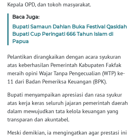
Kepala OPD, dan tokoh masyarakat.
WN
Baca Juga:
SERAMBI
Bupati Samaun Dahlan Buka Festival Qasidah
Bupati Cup Peringati 666 Tahun Islam di
WN
Papua
JAMBI
Pelantikan dirangkaikan dengan acara syukuran
WN
atas keberhasilan Pemerintah Kabupaten Fakfak
SULTRA
meraih opini Wajar Tanpa Pengecualian (WTP) ke-
11 dari Badan Pemeriksa Keuangan (BPK).
WN
NTB
Bupati menyampaikan apresiasi dan rasa syukur
atas kerja keras seluruh jajaran pemerintah daerah
WN
dalam mewujudkan tata kelola keuangan yang
SULTENG
transparan dan akuntabel.
WN
Meski demikian, ia mengingatkan agar prestasi ini
SULBAR