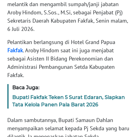
REDAKSI
melantik dan mengambil sumpah/janji jabatan
Aroby Hindom, S.Sos., M.Si, sebagai Penjabat (Pj)
KARIR
Sekretaris Daerah Kabupaten Fakfak, Senin malam,
6 Juli 2026.
DISCLAIMER
Pelantikan berlangsung di Hotel Grand Papua
Fakfak
. Aroby Hindom saat ini juga menjabat
Wahana
News
sebagai Asisten II Bidang Perekonomian dan
Regional
Administrasi Pembangunan Setda Kabupaten
Fakfak.
WN
SUMUT
Baca Juga:
Bupati Fakfak Teken 5 Surat Edaran, Siapkan
WN
Tata Kelola Panen Pala Barat 2026
JAKARTA
Dalam sambutannya, Bupati Samaun Dahlan
WN
menyampaikan selamat kepada Pj Sekda yang baru
JABAR
dilantik. Ia menegaskan jabatan Sekda