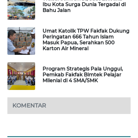
Ibu Kota Surga Dunia Tergadai di
Bahu Jalan
WAHANA
DESA
WISATA
Umat Katolik TPW Fakfak Dukung
Peringatan 666 Tahun Islam
LAPAK
Masuk Papua, Serahkan 500
WAHANA
Karton Air Mineral
Wahana
Network
Program Strategis Pala Unggul,
Pemkab Fakfak Bimtek Pelajar
Milenial di 4 SMA/SMK
KONSUMEN
LISTRIK
KOMENTAR
MASYARAKAT
KELISTRIKAN
WALINKI
ID