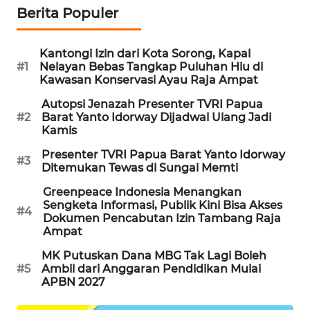
Berita Populer
MAWAKA
ID
Kantongi Izin dari Kota Sorong, Kapal
#1
Nelayan Bebas Tangkap Puluhan Hiu di
Kawasan Konservasi Ayau Raja Ampat
MARTABAT
NET
Autopsi Jenazah Presenter TVRI Papua
#2
Barat Yanto Idorway Dijadwal Ulang Jadi
Kamis
PLN
WATCH
Presenter TVRI Papua Barat Yanto Idorway
#3
Ditemukan Tewas di Sungai Memti
MKLI
Greenpeace Indonesia Menangkan
Sengketa Informasi, Publik Kini Bisa Akses
#4
Dokumen Pencabutan Izin Tambang Raja
LPKKI
Ampat
MK Putuskan Dana MBG Tak Lagi Boleh
LKKI
#5
Ambil dari Anggaran Pendidikan Mulai
APBN 2027
KOPEKLIN