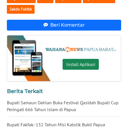
Sekda Fakfak
WN
NUSANTARA
Beri Komentar
WN
JOGJA
WN
JATIM
Install Aplikasi
WN
BALI
Berita Terkait
WN
KALBAR
Bupati Samaun Dahlan Buka Festival Qasidah Bupati Cup
Peringati 666 Tahun Islam di Papua
WN
KALTENG
Bupati Fakfak: 132 Tahun Misi Katolik Bukti Papua