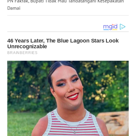
PN Fakfak, Bupati Tidak Mau Tandatangani Kesepakatan
Damai
WN
MALUKU
WN
MALUT
WN
DAIRI
WN
DANAU
TOBA
WN
NIAS
WN
LANGKAT