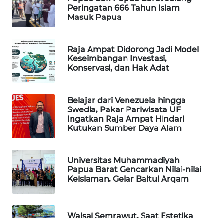
Peringatan 666 Tahun Islam
Masuk Papua
WAHANA
SPORT
Raja Ampat Didorong Jadi Model
WAHANA
Keseimbangan Investasi,
UMKM
Konservasi, dan Hak Adat
WAHANA
Belajar dari Venezuela hingga
SELEB
Swedia, Pakar Pariwisata UF
Ingatkan Raja Ampat Hindari
Kutukan Sumber Daya Alam
WAHANA
PERSONA
Universitas Muhammadiyah
WAHANA
Papua Barat Gencarkan Nilai-nilai
OTOMOTIF
Keislaman, Gelar Baitul Arqam
WAHANA
HEALTH
Waisai Semrawut, Saat Estetika