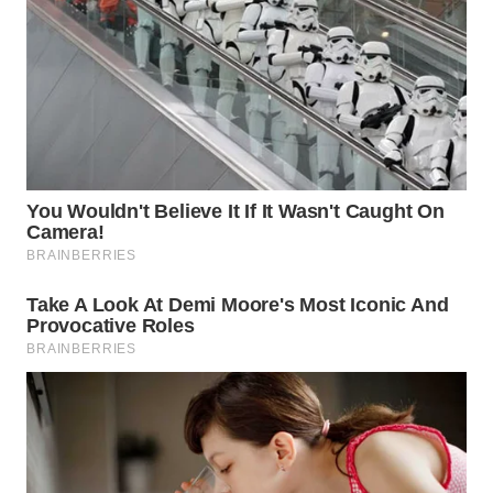
WN
BOGOR
WN
DEPOK
WN
TAPANULI
UTARA
WN
SAMOSIR
WN
PADANG
LAWAS