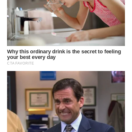
WN
SUMEDANG
WN
CIANJUR
WN
KEPULAUAN
SERIBU
WN
TANGERANG
WN
BINJAI
WN
CIREBON