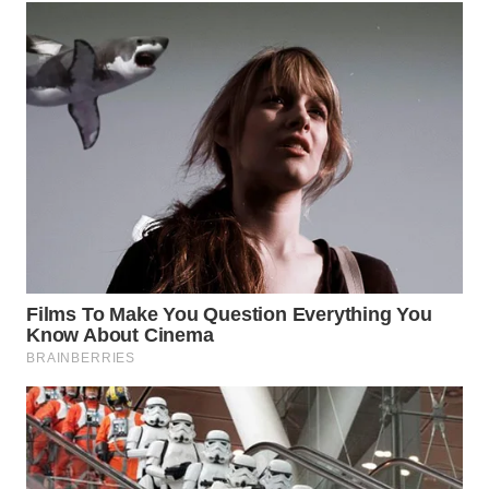
WN
TAPANULI
TENGAH
WN DELI
SERDANG
WN
TEBING
TINGGI
WN
PAKPAK
WN
KARAWANG
WN
BEKASI