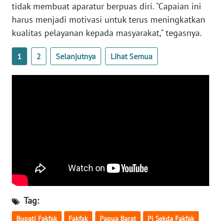
tidak membuat aparatur berpuas diri. "Capaian ini
harus menjadi motivasi untuk terus meningkatkan
WN
kualitas pelayanan kepada masyarakat," tegasnya.
BABEL
1
2
Selanjutnya
Lihat Semua
WN
SUMBAR
WN
SUMSEL
WN
BENGKULU
WN
LAMPUNG
Tag:
WN
JATENG
Bupati Fakfak
Fakfak
Papua Barat
Pj Sekda Fakfak