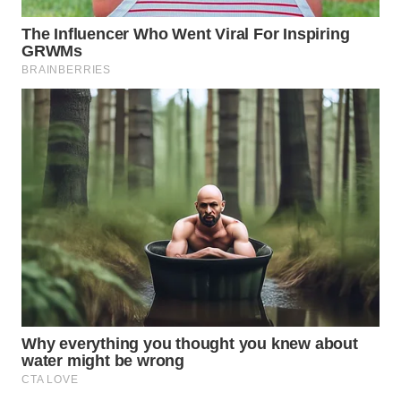
WN
TAPANULI
SELATAN
WN
TANJUNG
LESUNG
WN
KARO
WN
SIMALUNGUN
WN
LABUHANBATU