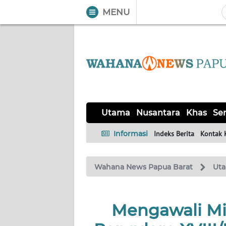
MENU
WAHANA
Tutup
TV
UTAMA
NUSANTARA
Utama
Nusantara
Khas
Ser
KHAS
Informasi
Indeks Berita
Kontak 
SERBA-
Wahana News Papua Barat
Ut
SERBI
OPINI
Mengawali Mi
Informasi