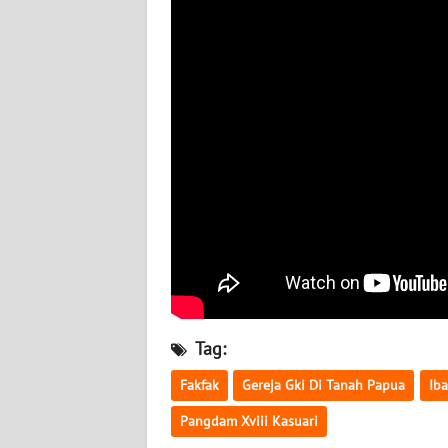
WN
NUSANTARA
WN
JOGJA
WN
JATIM
WN
BALI
WN
KALBAR
Tag:
Fakfak
Gereja Gki Di Tanah Papua
Ib
WN
KALTENG
Pangdam Xviii Kasuari