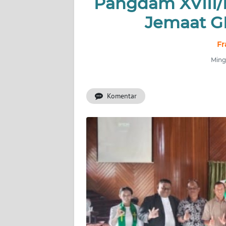
Pangdam XVIII/
Jemaat G
INDEKS
BERITA
Fr
KONTAK
Ming
KAMI
Komentar
INFO
IKLAN
TENTANG
KAMI
PEDOMAN
MEDIA
SIBER
REDAKSI