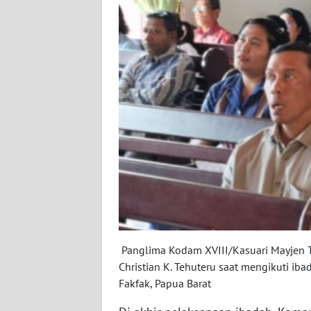
WN
SERAMBI
WN
JAMBI
WN
SULTRA
WN
NTB
WN
SULTENG
Panglima Kodam XVIII/Kasuari Mayjen TN
Christian K. Tehuteru saat mengikuti i
WN
Fakfak, Papua Barat
SULBAR