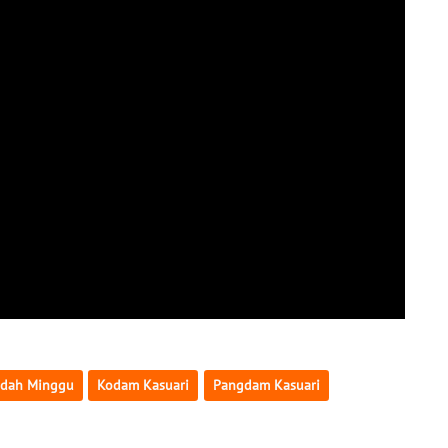
adah Minggu
Kodam Kasuari
Pangdam Kasuari