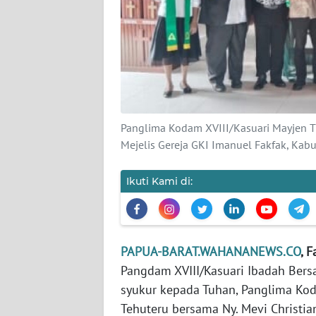
KARIR
DISCLAIMER
Wahana
News
Panglima Kodam XVIII/Kasuari Mayjen T
Regional
Mejelis Gereja GKI Imanuel Fakfak, Kab
WN
SUMUT
Ikuti Kami di:
WN
JAKARTA
PAPUA-BARAT.WAHANANEWS.CO
, 
Pangdam XVIII/Kasuari Ibadah Ber
WN
JABAR
syukur kepada Tuhan, Panglima Koda
Tehuteru bersama Ny. Mevi Christian