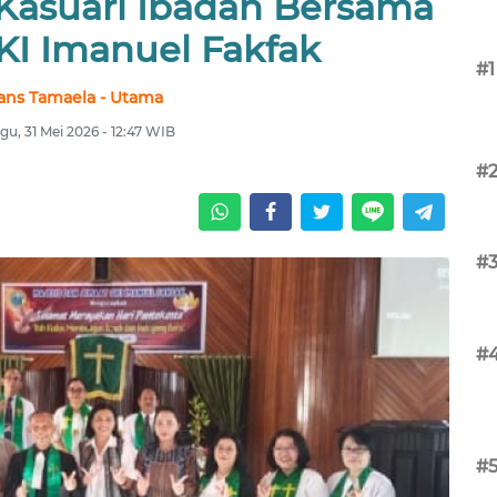
Kasuari Ibadah Bersama
KI Imanuel Fakfak
#1
ans Tamaela - Utama
gu, 31 Mei 2026 - 12:47 WIB
#
#
#
#