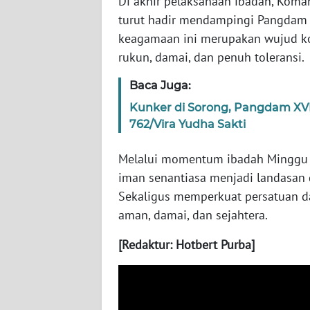
Di akhir pelaksanaan ibadah, Kom
WN
turut hadir mendampingi Pangdam XV
BABEL
keagamaan ini merupakan wujud k
rukun, damai, dan penuh toleransi.
WN
SUMBAR
Baca Juga:
Kunker di Sorong, Pangdam XVI
WN
762/Vira Yudha Sakti
SUMSEL
Melalui momentum ibadah Minggu ini
WN
iman senantiasa menjadi landasan
BENGKULU
Sekaligus memperkuat persatuan 
aman, damai, dan sejahtera.
WN
LAMPUNG
[Redaktur: Hotbert Purba]
WN
JATENG