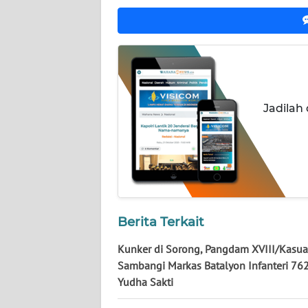
WN
KALTARA
WN
KALSEL
Jadilah
WN
KALTIM
WN
SULSEL
WN
Berita Terkait
GORONTALO
Kunker di Sorong, Pangdam XVIII/Kasua
WN
Sambangi Markas Batalyon Infanteri 762
SULUT
Yudha Sakti