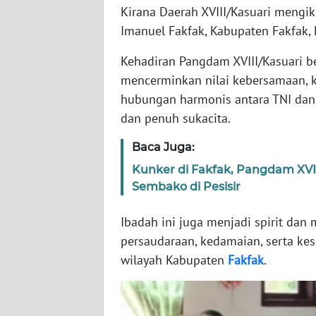
WN
Kirana Daerah XVIII/Kasuari mengi
BANTEN
Imanuel Fakfak, Kabupaten Fakfak,
WN
Kehadiran Pangdam XVIII/Kasuari b
NTT
mencerminkan nilai kebersamaan, 
hubungan harmonis antara TNI dan
WN
dan penuh sukacita.
KEPRI
Baca Juga:
WN
Kunker di Fakfak, Pangdam XVII
PAPUA
Sembako di Pesisir
WN
Ibadah ini juga menjadi spirit d
PAPUA
persaudaraan, kedamaian, serta kes
BARAT
wilayah Kabupaten
Fakfak
.
WN
RIAU