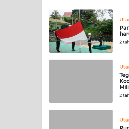
WN
BANTEN
Ut
WN
Pan
NTT
har
2 ta
WN
KEPRI
WN
Ut
PAPUA
Teg
Kod
Mili
WN
PAPUA
2 ta
BARAT
WN
Ut
RIAU
Puc