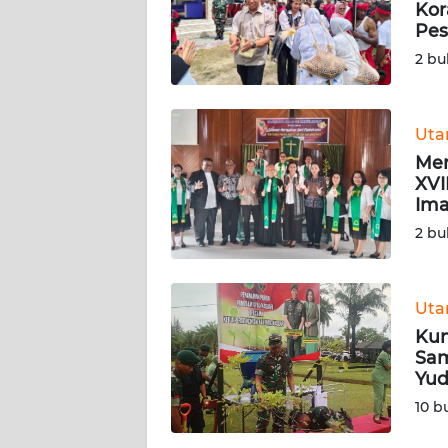
Kor
Pes
KARIR
2 bu
DISCLAIMER
Ut
Wahana
Men
News
Regional
XVI
Ima
2 bu
WN
SUMUT
Ut
WN
JAKARTA
Kun
Sam
Yud
WN
JABAR
10 b