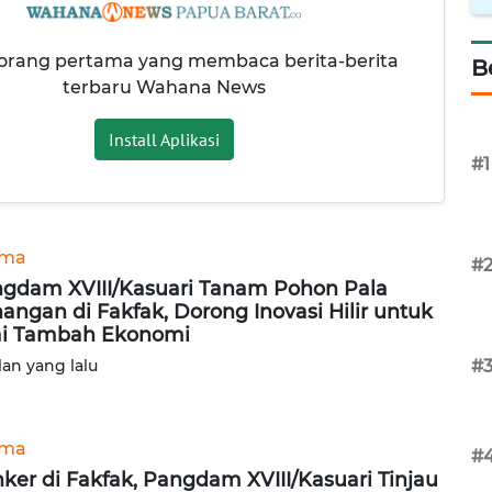
 orang pertama yang membaca berita-berita
B
terbaru Wahana News
Install Aplikasi
#1
ama
#
gdam XVIII/Kasuari Tanam Pohon Pala
angan di Fakfak, Dorong Inovasi Hilir untuk
ai Tambah Ekonomi
lan yang lalu
#
ama
#
ker di Fakfak, Pangdam XVIII/Kasuari Tinjau