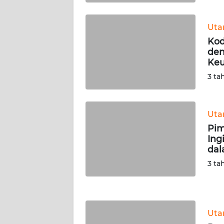
WN
KALTARA
Ut
Kod
WN
den
KALSEL
Keu
3 ta
WN
KALTIM
Ut
WN
Pim
SULSEL
Ing
dal
WN
3 ta
GORONTALO
WN
SULUT
Ut