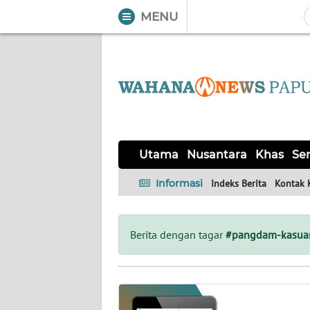
MENU
WAHANA
Tutup
TV
UTAMA
NUSANTARA
Utama
Nusantara
Khas
Ser
KHAS
Informasi
Indeks Berita
Kontak 
SERBA-
SERBI
Berita dengan tagar
#pangdam-kasuar
OPINI
Informasi