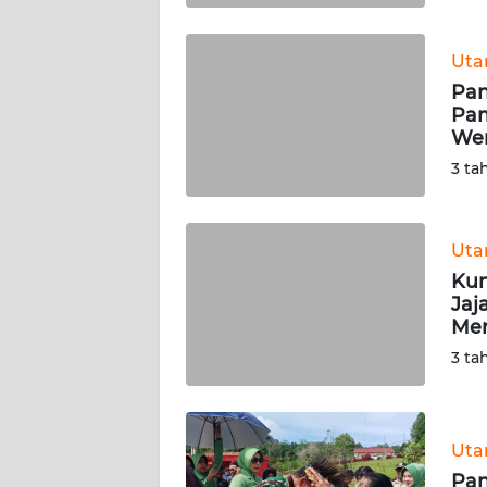
WN
BABEL
Ut
Pan
WN
Pam
SUMBAR
Wer
3 ta
WN
SUMSEL
Ut
WN
Kun
BENGKULU
Jaj
Men
WN
3 ta
LAMPUNG
WN
JATENG
Ut
Pan