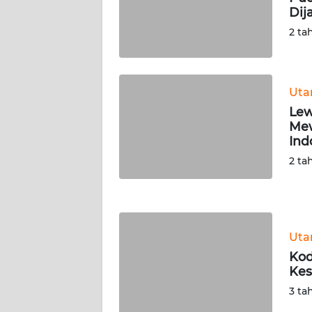
Dij
WN
SERAMBI
2 ta
WN
JAMBI
Ut
Lew
WN
Mew
SULTRA
Ind
2 ta
WN
NTB
WN
Ut
SULTENG
Kod
Kes
WN
SULBAR
3 ta