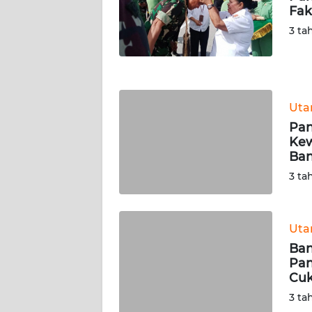
Fak
WN
NUSANTARA
3 ta
WN
JOGJA
Ut
WN
Pan
JATIM
Kew
Ban
WN
3 ta
BALI
WN
Ut
KALBAR
Ban
Pan
WN
Cuk
KALTENG
3 ta