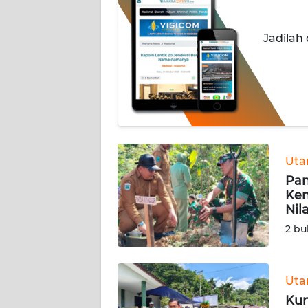
INDEKS
Jadilah
BERITA
KONTAK
KAMI
INFO
IKLAN
Ut
Pan
TENTANG
Ken
KAMI
Nil
2 bu
PEDOMAN
MEDIA
SIBER
Ut
REDAKSI
Kun