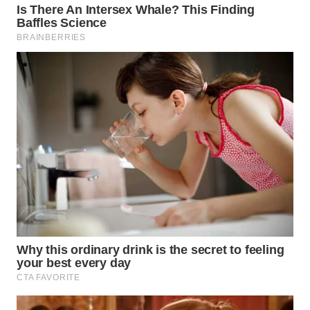
WN
NATUNA
WN
BINTAN
WN
MANDALIKA
WN
LIKUPANG
WN
LABUANBAJO
WN
BORNEO