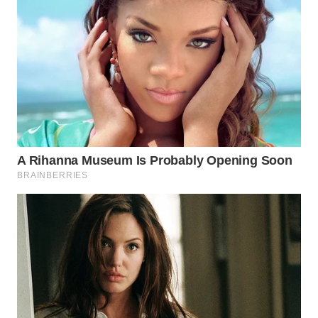
WN
INDRAMAYU
WN
KUNINGAN
WN
MAJALENGKA
WN
SUBANG
WN
SUKABUMI
WN
PURWAKARTA