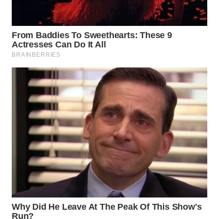
WN
BOGOR
WN
DEPOK
WN
TAPANULI
UTARA
WN
SAMOSIR
WN
PADANG
LAWAS