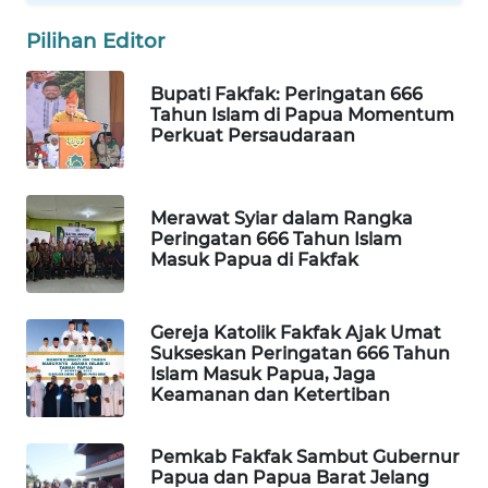
Pilihan Editor
WAHANA
DESA
WISATA
Bupati Fakfak: Peringatan 666
Tahun Islam di Papua Momentum
Perkuat Persaudaraan
LAPAK
WAHANA
Merawat Syiar dalam Rangka
Wahana
Peringatan 666 Tahun Islam
Network
Masuk Papua di Fakfak
KONSUMEN
LISTRIK
Gereja Katolik Fakfak Ajak Umat
Sukseskan Peringatan 666 Tahun
Islam Masuk Papua, Jaga
MASYARAKAT
Keamanan dan Ketertiban
KELISTRIKAN
Pemkab Fakfak Sambut Gubernur
WALINKI
Papua dan Papua Barat Jelang
ID