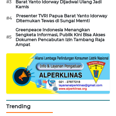
#3
Barat Yanto Idorway Dijadwal Ulang Jadi
Kamis
SIBARAGAS
Presenter TVRI Papua Barat Yanto Idorway
NEWS
#4
Ditemukan Tewas di Sungai Memti
Greenpeace Indonesia Menangkan
METRO
Sengketa Informasi, Publik Kini Bisa Akses
SIANTAR
#5
Dokumen Pencabutan Izin Tambang Raja
NEWS
Ampat
METRO
MEDAN
NEWS
METRO
JAKARTA
NEWS
KRT
Trending
NEWS