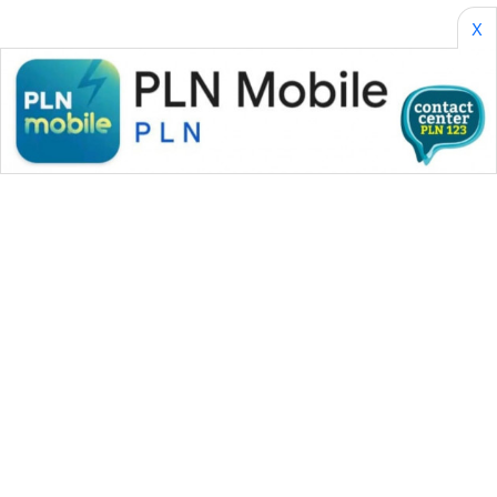
X
WAHANA MEDIA GROUP
|
|
|
WAHANA NEWS co
WAHANA TANI
WAHANA ADVOKAT
|
|
WAHANA INFRASTRUKTUR
WAHANA KONSUMEN