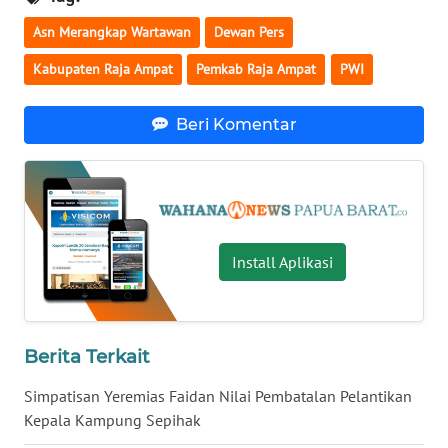
Asn Merangkap Wartawan
Dewan Pers
WN
BABEL
Kabupaten Raja Ampat
Pemkab Raja Ampat
PWI
WN
Beri Komentar
SUMBAR
WN
SUMSEL
Install Aplikasi
WN
BENGKULU
WN
Berita Terkait
LAMPUNG
Simpatisan Yeremias Faidan Nilai Pembatalan Pelantikan
WN
Kepala Kampung Sepihak
JATENG