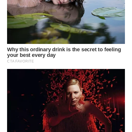
WN
TAPANULI
TENGAH
WN DELI
SERDANG
WN
TEBING
TINGGI
WN
PAKPAK
WN
KARAWANG
WN
BEKASI