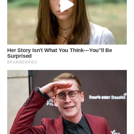
WAHANA
LISTRIK
WAHANA
TRAVEL
WAHANA
TV
WAHANANEWS
ID
WAHANANEWS
CO ID
WAHANANEWS
NET