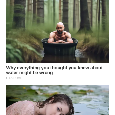
WN
TAPANULI
SELATAN
WN
TANJUNG
LESUNG
WN
KARO
WN
SIMALUNGUN
WN
LABUHANBATU