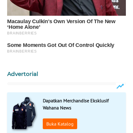
WAHANA
SPORT
WAHANA
UMKM
WAHANA
SELEB
Advertorial
WAHANA
PERSONA
WAHANA
Dapatkan Merchandise Eksklusif
OTOMOTIF
Wahana News
WAHANA
Buka Katalog
HEALTH