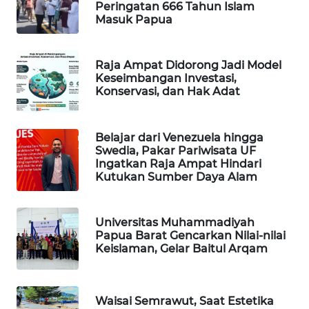
Peringatan 666 Tahun Islam
Masuk Papua
MAWAKA
ID
Raja Ampat Didorong Jadi Model
Keseimbangan Investasi,
MARTABAT
Konservasi, dan Hak Adat
NET
PLN
Belajar dari Venezuela hingga
Swedia, Pakar Pariwisata UF
WATCH
Ingatkan Raja Ampat Hindari
Kutukan Sumber Daya Alam
MKLI
Universitas Muhammadiyah
LPKKI
Papua Barat Gencarkan Nilai-nilai
Keislaman, Gelar Baitul Arqam
LKKI
KOPEKLIN
Waisai Semrawut, Saat Estetika