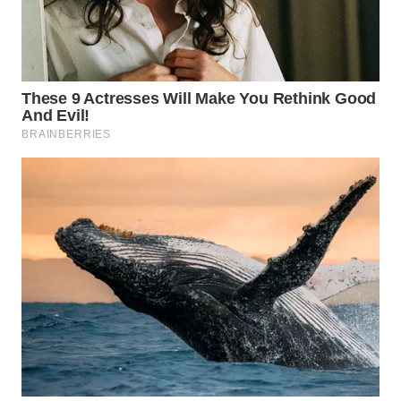
WN
PRIANGAN
TIMUR
WN
SEMARANG
WN
SOLO
WN
BOROBUDUR
WN
MADURA
WN
SURABAYA