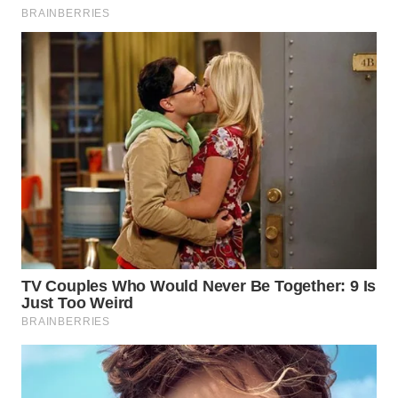
WN
SUMEDANG
WN
CIANJUR
WN
KEPULAUAN
SERIBU
WN
TANGERANG
WN
BINJAI
WN
CIREBON