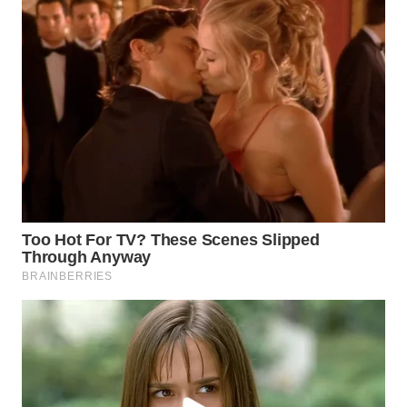
Wahana
Media
Group
WAHANA
NEWS
WAHANA
TANI
WAHANA
ADVOKAT
WAHANA
INFRASTRUKTUR
WAHANA
KONSUMEN