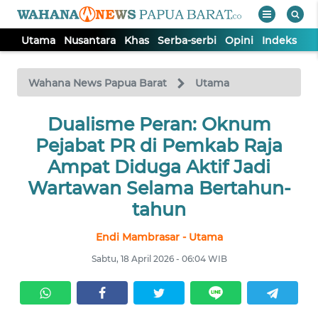
Utama
Nusantara
Khas
Serba-serbi
Opini
Indeks
WAHANA
Tutup
TV
Wahana News Papua Barat
Utama
UTAMA
Dualisme Peran: Oknum
Pejabat PR di Pemkab Raja
NUSANTARA
Ampat Diduga Aktif Jadi
Wartawan Selama Bertahun-
KHAS
tahun
Endi Mambrasar - Utama
SERBA-
SERBI
Sabtu, 18 April 2026 - 06:04 WIB
OPINI