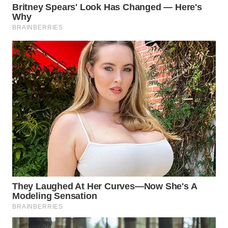
WN
MALUKU
WN
MALUT
WN
DAIRI
WN
DANAU
TOBA
WN
NIAS
WN
LANGKAT