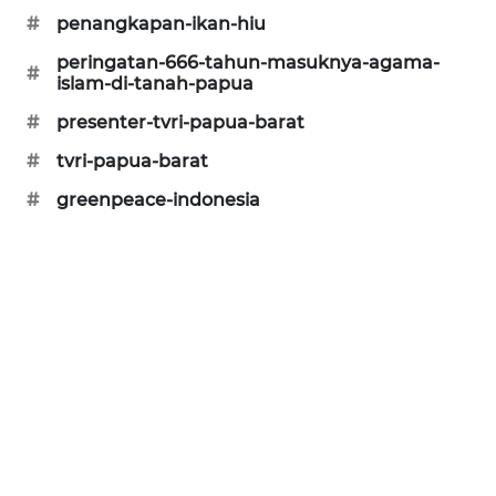
#
penangkapan-ikan-hiu
KARING
NEWS
peringatan-666-tahun-masuknya-agama-
#
islam-di-tanah-papua
JURNAL
#
presenter-tvri-papua-barat
MARITIM
#
tvri-papua-barat
HUMBANG
#
greenpeace-indonesia
NEWS
GARONGGANG
NEWS
FISUELRI
ID
ENERGI
NEWS