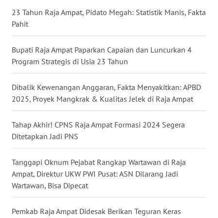
23 Tahun Raja Ampat, Pidato Megah: Statistik Manis, Fakta
WN
Pahit
NUSANTARA
Bupati Raja Ampat Paparkan Capaian dan Luncurkan 4
WN
Program Strategis di Usia 23 Tahun
JOGJA
Dibalik Kewenangan Anggaran, Fakta Menyakitkan: APBD
WN
2025, Proyek Mangkrak & Kualitas Jelek di Raja Ampat
JATIM
Tahap Akhir! CPNS Raja Ampat Formasi 2024 Segera
WN
Ditetapkan Jadi PNS
BALI
Tanggapi Oknum Pejabat Rangkap Wartawan di Raja
WN
Ampat, Direktur UKW PWI Pusat: ASN Dilarang Jadi
KALBAR
Wartawan, Bisa Dipecat
WN
KALTENG
Pemkab Raja Ampat Didesak Berikan Teguran Keras