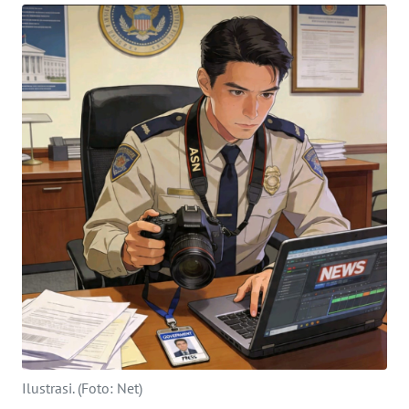
Informasi
INDEKS
BERITA
KONTAK
KAMI
INFO
IKLAN
TENTANG
KAMI
PEDOMAN
MEDIA
SIBER
Ilustrasi. (Foto: Net)