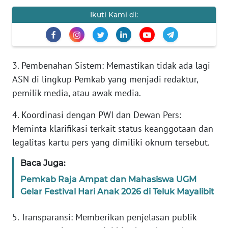
REDAKSI
Ikuti Kami di:
KARIR
DISCLAIMER
3. Pembenahan Sistem: Memastikan tidak ada lagi
ASN di lingkup Pemkab yang menjadi redaktur,
Wahana
pemilik media, atau awak media.
News
Regional
4. Koordinasi dengan PWI dan Dewan Pers:
Meminta klarifikasi terkait status keanggotaan dan
WN
legalitas kartu pers yang dimiliki oknum tersebut.
SUMUT
Baca Juga:
WN
Pemkab Raja Ampat dan Mahasiswa UGM
JAKARTA
Gelar Festival Hari Anak 2026 di Teluk Mayalibit
WN
5. Transparansi: Memberikan penjelasan publik
JABAR