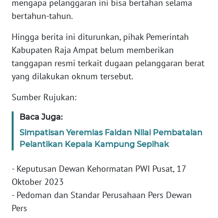
mengapa pelanggaran ini bisa bertahan selama
bertahun-tahun.
WN
BANTEN
Hingga berita ini diturunkan, pihak Pemerintah
Kabupaten Raja Ampat belum memberikan
WN
NTT
tanggapan resmi terkait dugaan pelanggaran berat
yang dilakukan oknum tersebut.
WN
Sumber Rujukan:
KEPRI
Baca Juga:
WN
Simpatisan Yeremias Faidan Nilai Pembatalan
PAPUA
Pelantikan Kepala Kampung Sepihak
WN
- Keputusan Dewan Kehormatan PWI Pusat, 17
PAPUA
BARAT
Oktober 2023
- Pedoman dan Standar Perusahaan Pers Dewan
WN
Pers
RIAU