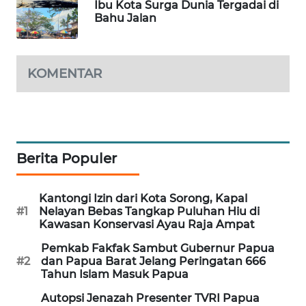
Ibu Kota Surga Dunia Tergadai di
Bahu Jalan
PORTAL
KONSUMEN
KOMENTAR
FORWAMKI
ALPERKLINAS
FORJASIDA
Berita Populer
TAMBANG
Kantongi Izin dari Kota Sorong, Kapal
NEWS
#1
Nelayan Bebas Tangkap Puluhan Hiu di
Kawasan Konservasi Ayau Raja Ampat
SITUNGIR
Pemkab Fakfak Sambut Gubernur Papua
NEWS
#2
dan Papua Barat Jelang Peringatan 666
Tahun Islam Masuk Papua
SIDIKALANG
Autopsi Jenazah Presenter TVRI Papua
NEWS