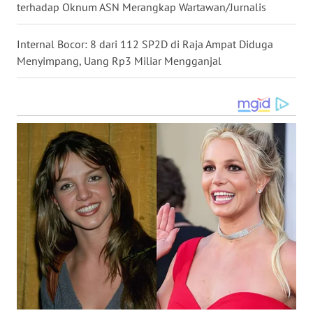
terhadap Oknum ASN Merangkap Wartawan/Jurnalis
WN
KALTARA
Internal Bocor: 8 dari 112 SP2D di Raja Ampat Diduga
Menyimpang, Uang Rp3 Miliar Mengganjal
WN
KALSEL
WN
KALTIM
WN
SULSEL
WN
GORONTALO
WN
SULUT