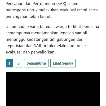
Pencarian dan Pertolongan (SAR) segera
merespons untuk melakukan evakuasi resmi serta
WN
penanganan lebih lanjut.
BABEL
Dalam video yang beredar, warga terlihat berusaha
WN
semampunya mengamankan jenazah sambil
SUMBAR
menunggu kedatangan tim gabungan dari
kepolisian dan SAR untuk melakukan proses
WN
SUMSEL
evakuasi dan penyelidikan.
1
2
Selanjutnya
Lihat Semua
WN
BENGKULU
WN
LAMPUNG
WN
JATENG