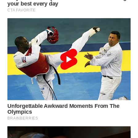
WN
BOGOR
WN
DEPOK
WN
TAPANULI
UTARA
WN
SAMOSIR
WN
PADANG
LAWAS