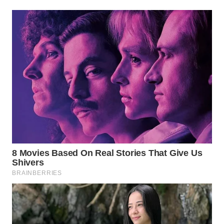
WN
NATUNA
WN
BINTAN
WN
MANDALIKA
WN
LIKUPANG
WN
LABUANBAJO
WN
BORNEO