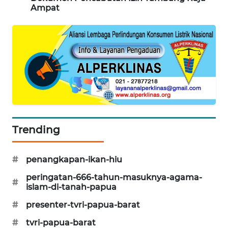
Ampat
KARING
NEWS
JURNAL
MARITIM
HUMBANG
NEWS
GARONGGANG
Trending
NEWS
#
penangkapan-ikan-hiu
FISUELRI
ID
peringatan-666-tahun-masuknya-agama-
#
islam-di-tanah-papua
ENERGI
#
presenter-tvri-papua-barat
NEWS
#
tvri-papua-barat