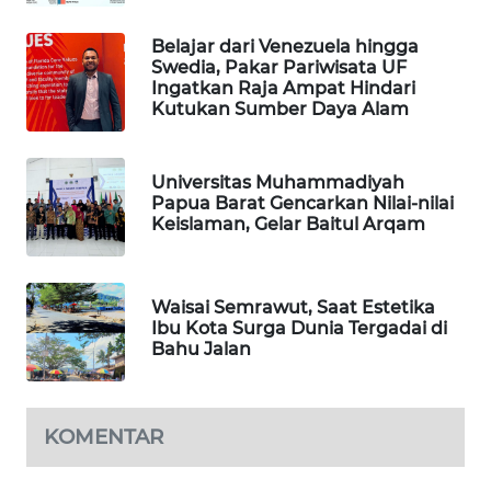
PORTAL
Belajar dari Venezuela hingga
KONSUMEN
Swedia, Pakar Pariwisata UF
Ingatkan Raja Ampat Hindari
Kutukan Sumber Daya Alam
FORWAMKI
ALPERKLINAS
Universitas Muhammadiyah
Papua Barat Gencarkan Nilai-nilai
Keislaman, Gelar Baitul Arqam
FORJASIDA
TAMBANG
Waisai Semrawut, Saat Estetika
NEWS
Ibu Kota Surga Dunia Tergadai di
Bahu Jalan
SITUNGIR
NEWS
KOMENTAR
SIDIKALANG
NEWS