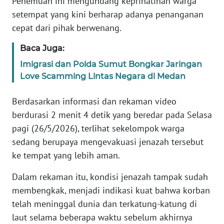
Penemuan ini mengundang keprihatinan warga
setempat yang kini berharap adanya penanganan
WN
cepat dari pihak berwenang.
BANTEN
Baca Juga:
WN
NTT
Imigrasi dan Polda Sumut Bongkar Jaringan
Love Scamming Lintas Negara di Medan
WN
Berdasarkan informasi dan rekaman video
KEPRI
berdurasi 2 menit 4 detik yang beredar pada Selasa
pagi (26/5/2026), terlihat sekelompok warga
WN
PAPUA
sedang berupaya mengevakuasi jenazah tersebut
ke tempat yang lebih aman.
WN
PAPUA
Dalam rekaman itu, kondisi jenazah tampak sudah
BARAT
membengkak, menjadi indikasi kuat bahwa korban
telah meninggal dunia dan terkatung-katung di
WN
laut selama beberapa waktu sebelum akhirnya
RIAU