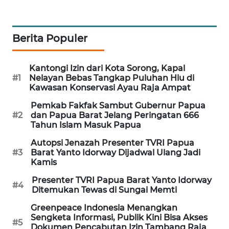
SIBARAGAS
NEWS
Berita Populer
METRO
Kantongi Izin dari Kota Sorong, Kapal
SIANTAR
#1
Nelayan Bebas Tangkap Puluhan Hiu di
NEWS
Kawasan Konservasi Ayau Raja Ampat
Pemkab Fakfak Sambut Gubernur Papua
METRO
#2
dan Papua Barat Jelang Peringatan 666
MEDAN
Tahun Islam Masuk Papua
NEWS
Autopsi Jenazah Presenter TVRI Papua
#3
Barat Yanto Idorway Dijadwal Ulang Jadi
METRO
Kamis
JAKARTA
NEWS
Presenter TVRI Papua Barat Yanto Idorway
#4
Ditemukan Tewas di Sungai Memti
KRT
Greenpeace Indonesia Menangkan
NEWS
Sengketa Informasi, Publik Kini Bisa Akses
#5
Dokumen Pencabutan Izin Tambang Raja