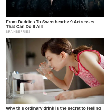
WAHANA
LISTRIK
WAHANA
TRAVEL
WAHANA
TV
WAHANANEWS
ID
WAHANANEWS
CO ID
WAHANANEWS
NET