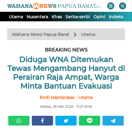
Utama
Nusantara
Khas
Serba-serbi
Opini
Indeks
WAHANA
Tutup
TV
Wahana News Papua Barat
Utama
UTAMA
BREAKING NEWS
Diduga WNA Ditemukan
NUSANTARA
Tewas Mengambang Hanyut di
Perairan Raja Ampat, Warga
KHAS
Minta Bantuan Evakuasi
Endi Mambrasar - Utama
SERBA-
SERBI
Selasa, 26 Mei 2026 - 11:21 WIB
OPINI