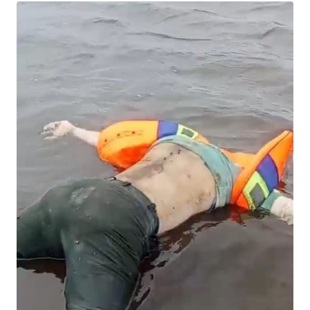
Informasi
INDEKS
BERITA
KONTAK
KAMI
INFO
IKLAN
TENTANG
KAMI
PEDOMAN
MEDIA
SIBER