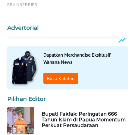
WAHANA
DESA
WISATA
Advertorial
LAPAK
WAHANA
Dapatkan Merchandise Eksklusif
Wahana
Wahana News
Network
Buka Katalog
KONSUMEN
LISTRIK
Pilihan Editor
MASYARAKAT
KELISTRIKAN
Bupati Fakfak: Peringatan 666
Tahun Islam di Papua Momentum
Perkuat Persaudaraan
WALINKI
ID