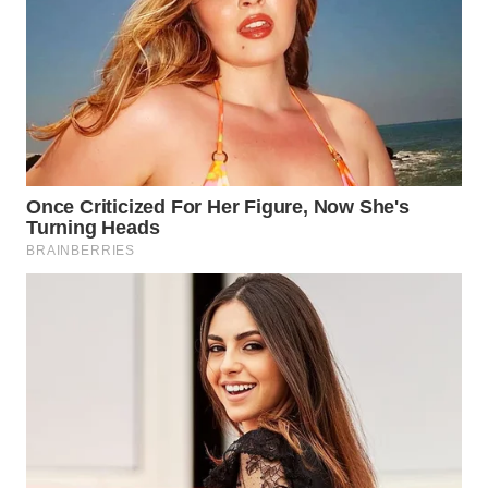
WN
TAPANULI
SELATAN
WN
TANJUNG
LESUNG
WN
KARO
WN
SIMALUNGUN
WN
LABUHANBATU