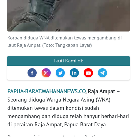
REDAKSI
KARIR
DISCLAIMER
Korban diduga WNA ditemukan tewas mengambang di
laut Raja Ampat. (Foto: Tangkapan Layar)
Wahana
News
Ikuti Kami di:
Regional
WN
SUMUT
PAPUA-BARAT.WAHANANEWS.CO
, Raja Ampat
–
Seorang diduga Warga Negara Asing (WNA)
WN
ditemukan tewas dalam kondisi sudah
JAKARTA
mengambang dan diduga telah hanyut berhari-hari
di perairan Raja Ampat, Papua Barat Daya.
WN
JABAR