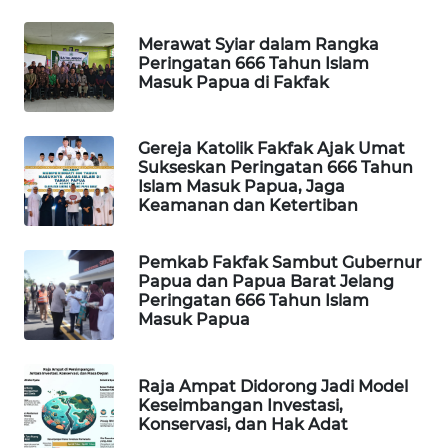
Merawat Syiar dalam Rangka
MAWAKA
Peringatan 666 Tahun Islam
ID
Masuk Papua di Fakfak
MARTABAT
NET
Gereja Katolik Fakfak Ajak Umat
Sukseskan Peringatan 666 Tahun
Islam Masuk Papua, Jaga
PLN
Keamanan dan Ketertiban
WATCH
Pemkab Fakfak Sambut Gubernur
MKLI
Papua dan Papua Barat Jelang
Peringatan 666 Tahun Islam
Masuk Papua
LPKKI
LKKI
Raja Ampat Didorong Jadi Model
Keseimbangan Investasi,
Konservasi, dan Hak Adat
KOPEKLIN