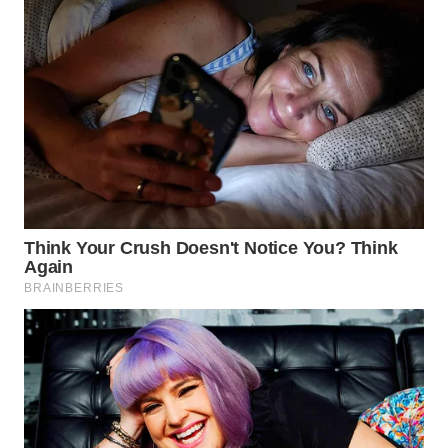
WN
SUMEDANG
WN
CIANJUR
WN
KEPULAUAN
SERIBU
WN
TANGERANG
WN
BINJAI
WN
CIREBON