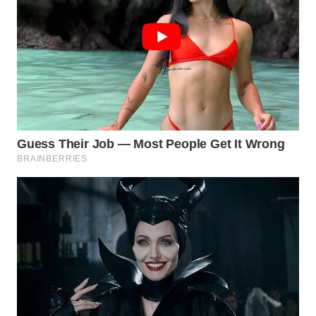
Wahana
Media
Group
WAHANA
NEWS
WAHANA
TANI
WAHANA
ADVOKAT
WAHANA
INFRASTRUKTUR
WAHANA
KONSUMEN