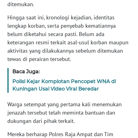
ditemukan.
WN
Hingga saat ini, kronologi kejadian, identitas
SERAMBI
lengkap korban, serta penyebab kematiannya
belum diketahui secara pasti. Belum ada
WN
keterangan resmi terkait asal-usul korban maupun
JAMBI
aktivitas yang dilakukannya sebelum ditemukan
tewas di perairan tersebut.
WN
SULTRA
Baca Juga:
Polisi Kejar Komplotan Pencopet WNA di
WN
Kuningan Usai Video Viral Beredar
NTB
Warga setempat yang pertama kali menemukan
WN
jenazah tersebut telah meminta bantuan dan
SULTENG
dukungan dari pihak terkait.
WN
Mereka berharap Polres Raja Ampat dan Tim
SULBAR