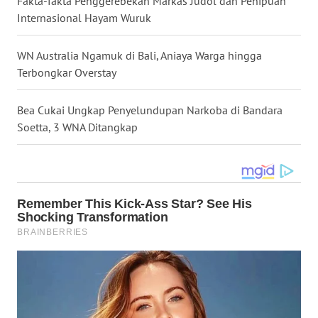
Fakta-fakta Penggerebekan Markas Judol dan Penipuan
Internasional Hayam Wuruk
WN
MALUKU
WN Australia Ngamuk di Bali, Aniaya Warga hingga
Terbongkar Overstay
WN
MALUT
Bea Cukai Ungkap Penyelundupan Narkoba di Bandara
Soetta, 3 WNA Ditangkap
WN
DAIRI
WN
DANAU
TOBA
WN
NIAS
WN
LANGKAT