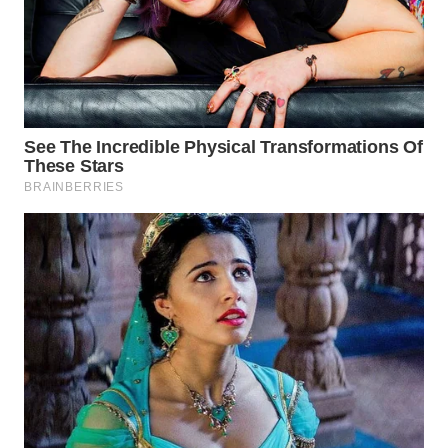
WN
INDRAMAYU
WN
KUNINGAN
WN
MAJALENGKA
WN
SUBANG
WN
SUKABUMI
WN
PURWAKARTA