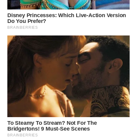
WN
PRIANGAN
TIMUR
WN
SEMARANG
WN
SOLO
WN
BOROBUDUR
WN
MADURA
WN
SURABAYA