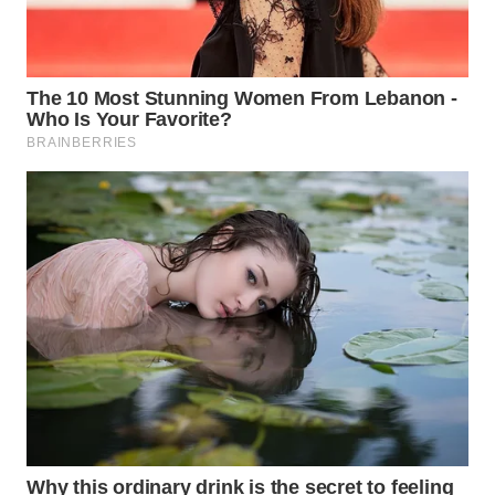
WN
TAPANULI
TENGAH
WN DELI
SERDANG
WN
TEBING
TINGGI
WN
PAKPAK
WN
KARAWANG
WN
BEKASI