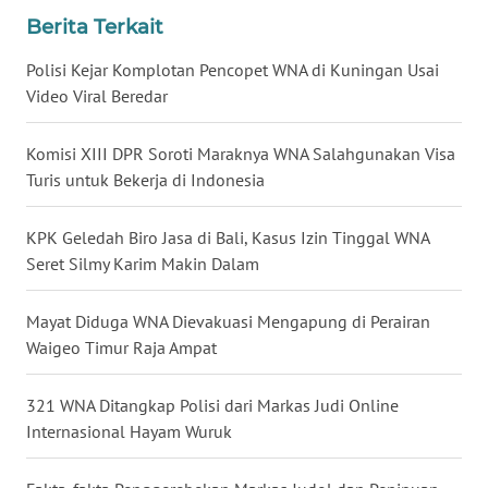
Berita Terkait
WN
KALTARA
Polisi Kejar Komplotan Pencopet WNA di Kuningan Usai
Video Viral Beredar
WN
KALSEL
Komisi XIII DPR Soroti Maraknya WNA Salahgunakan Visa
Turis untuk Bekerja di Indonesia
WN
KALTIM
KPK Geledah Biro Jasa di Bali, Kasus Izin Tinggal WNA
Seret Silmy Karim Makin Dalam
WN
SULSEL
Mayat Diduga WNA Dievakuasi Mengapung di Perairan
Waigeo Timur Raja Ampat
WN
GORONTALO
321 WNA Ditangkap Polisi dari Markas Judi Online
Internasional Hayam Wuruk
WN
SULUT