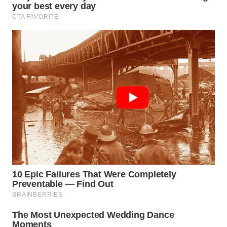
WAHANA
SPORT
WAHANA
UMKM
WAHANA
SELEB
WAHANA
PERSONA
WAHANA
OTOMOTIF
WAHANA
HEALTH