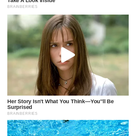
WAHANA
SPORT
WAHANA
UMKM
WAHANA
SELEB
WAHANA
PERSONA
WAHANA
OTOMOTIF
WAHANA
HEALTH