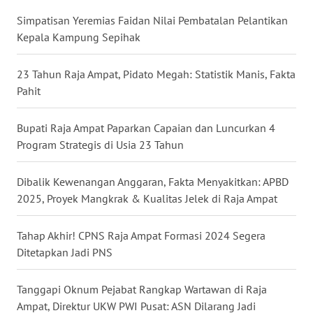
Simpatisan Yeremias Faidan Nilai Pembatalan Pelantikan
WN
Kepala Kampung Sepihak
KALTARA
23 Tahun Raja Ampat, Pidato Megah: Statistik Manis, Fakta
WN
Pahit
KALSEL
Bupati Raja Ampat Paparkan Capaian dan Luncurkan 4
WN
KALTIM
Program Strategis di Usia 23 Tahun
WN
Dibalik Kewenangan Anggaran, Fakta Menyakitkan: APBD
SULSEL
2025, Proyek Mangkrak & Kualitas Jelek di Raja Ampat
WN
Tahap Akhir! CPNS Raja Ampat Formasi 2024 Segera
GORONTALO
Ditetapkan Jadi PNS
WN
Tanggapi Oknum Pejabat Rangkap Wartawan di Raja
SULUT
Ampat, Direktur UKW PWI Pusat: ASN Dilarang Jadi