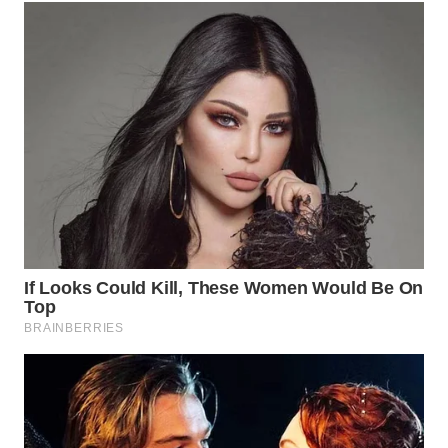
WN
PRIANGAN
TIMUR
WN
SEMARANG
WN
SOLO
WN
BOROBUDUR
WN
MADURA
WN
SURABAYA