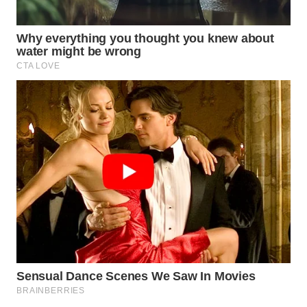
WN
INDRAMAYU
WN
KUNINGAN
WN
MAJALENGKA
WN
SUBANG
WN
SUKABUMI
WN
PURWAKARTA