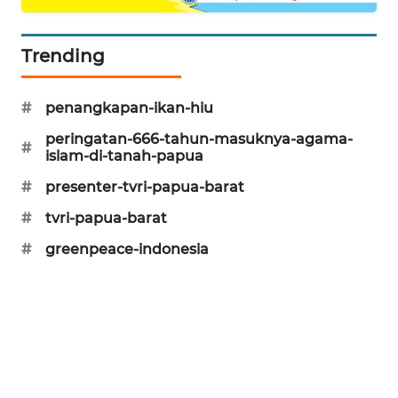
CILEUNGSI
NEWS
Trending
BERKAT
NEWS
#
penangkapan-ikan-hiu
peringatan-666-tahun-masuknya-agama-
#
BERAMPU
islam-di-tanah-papua
NEWS
#
presenter-tvri-papua-barat
#
tvri-papua-barat
ANUGERAH
NEWS
#
greenpeace-indonesia
AKHLAK
ID
PERAPKI
NEWS