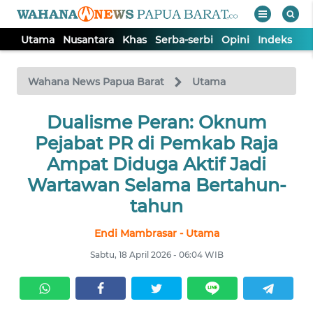
Utama
Nusantara
Khas
Serba-serbi
Opini
Indeks
WAHANA
Tutup
TV
Wahana News Papua Barat
Utama
UTAMA
Dualisme Peran: Oknum
Pejabat PR di Pemkab Raja
NUSANTARA
Ampat Diduga Aktif Jadi
Wartawan Selama Bertahun-
KHAS
tahun
Endi Mambrasar - Utama
SERBA-
SERBI
Sabtu, 18 April 2026 - 06:04 WIB
OPINI