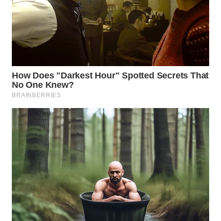
WN
SUMEDANG
WN
CIANJUR
WN
KEPULAUAN
SERIBU
WN
TANGERANG
WN
BINJAI
WN
CIREBON