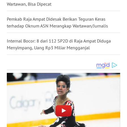
Wartawan, Bisa Dipecat
WN
MALUKU
Pemkab Raja Ampat Didesak Berikan Teguran Keras
terhadap Oknum ASN Merangkap Wartawan/Jurnalis
WN
MALUT
Internal Bocor: 8 dari 112 SP2D di Raja Ampat Diduga
Menyimpang, Uang Rp3 Miliar Mengganjal
WN
DAIRI
WN
DANAU
TOBA
WN
NIAS
WN
LANGKAT