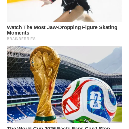
WN
TAPANULI
SELATAN
WN
TANJUNG
LESUNG
WN
KARO
WN
SIMALUNGUN
WN
LABUHANBATU