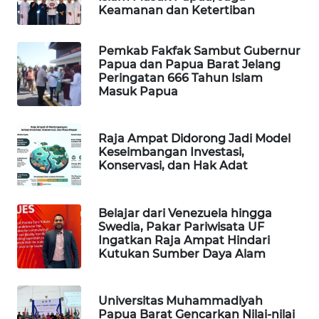
Keamanan dan Ketertiban
PORTAL
KONSUMEN
Pemkab Fakfak Sambut Gubernur
Papua dan Papua Barat Jelang
Peringatan 666 Tahun Islam
FORWAMKI
Masuk Papua
ALPERKLINAS
Raja Ampat Didorong Jadi Model
Keseimbangan Investasi,
FORJASIDA
Konservasi, dan Hak Adat
TAMBANG
NEWS
Belajar dari Venezuela hingga
Swedia, Pakar Pariwisata UF
Ingatkan Raja Ampat Hindari
SITUNGIR
Kutukan Sumber Daya Alam
NEWS
SIDIKALANG
Universitas Muhammadiyah
NEWS
Papua Barat Gencarkan Nilai-nilai