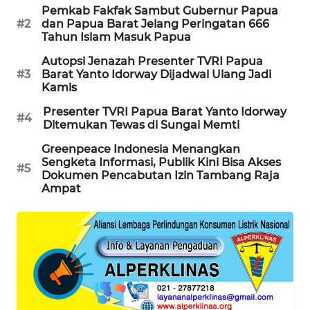
Pemkab Fakfak Sambut Gubernur Papua
KARING
#2
dan Papua Barat Jelang Peringatan 666
NEWS
Tahun Islam Masuk Papua
Autopsi Jenazah Presenter TVRI Papua
JURNAL
#3
Barat Yanto Idorway Dijadwal Ulang Jadi
MARITIM
Kamis
Presenter TVRI Papua Barat Yanto Idorway
#4
HUMBANG
Ditemukan Tewas di Sungai Memti
NEWS
Greenpeace Indonesia Menangkan
Sengketa Informasi, Publik Kini Bisa Akses
#5
GARONGGANG
Dokumen Pencabutan Izin Tambang Raja
NEWS
Ampat
FISUELRI
ID
ENERGI
NEWS