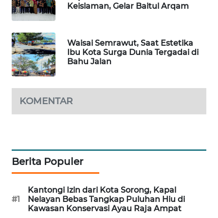
Keislaman, Gelar Baitul Arqam
SIBARAGAS
NEWS
Waisai Semrawut, Saat Estetika
Ibu Kota Surga Dunia Tergadai di
METRO
Bahu Jalan
SIANTAR
NEWS
KOMENTAR
METRO
MEDAN
NEWS
METRO
JAKARTA
Berita Populer
NEWS
Kantongi Izin dari Kota Sorong, Kapal
KRT
#1
Nelayan Bebas Tangkap Puluhan Hiu di
NEWS
Kawasan Konservasi Ayau Raja Ampat