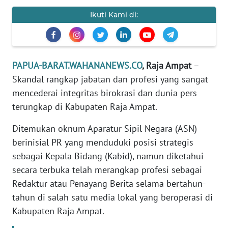
REDAKSI
Ikuti Kami di:
KARIR
DISCLAIMER
PAPUA-BARAT.WAHANANEWS.CO
, Raja Ampat
–
Skandal rangkap jabatan dan profesi yang sangat
Wahana
mencederai integritas birokrasi dan dunia pers
News
Regional
terungkap di Kabupaten Raja Ampat.
Ditemukan oknum Aparatur Sipil Negara (ASN)
WN
berinisial PR yang menduduki posisi strategis
SUMUT
sebagai Kepala Bidang (Kabid), namun diketahui
secara terbuka telah merangkap profesi sebagai
WN
JAKARTA
Redaktur atau Penayang Berita selama bertahun-
tahun di salah satu media lokal yang beroperasi di
WN
Kabupaten Raja Ampat.
JABAR