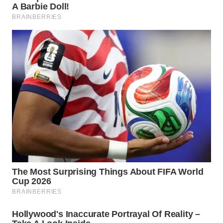
WAHANA
LISTRIK
WAHANA
TRAVEL
WAHANA
TV
WAHANANEWS
ID
WAHANANEWS
CO ID
WAHANANEWS
NET