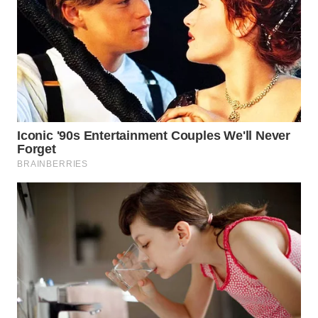
WN
NATUNA
WN
BINTAN
WN
MANDALIKA
WN
LIKUPANG
WN
LABUANBAJO
WN
BORNEO