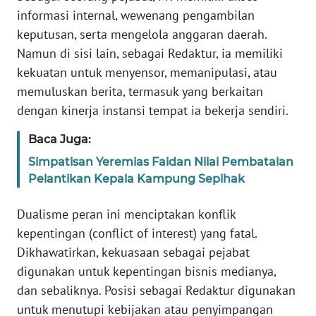
informasi internal, wewenang pengambilan
keputusan, serta mengelola anggaran daerah.
WN
SERAMBI
Namun di sisi lain, sebagai Redaktur, ia memiliki
kekuatan untuk menyensor, memanipulasi, atau
WN
memuluskan berita, termasuk yang berkaitan
JAMBI
dengan kinerja instansi tempat ia bekerja sendiri.
WN
Baca Juga:
SULTRA
Simpatisan Yeremias Faidan Nilai Pembatalan
Pelantikan Kepala Kampung Sepihak
WN
NTB
Dualisme peran ini menciptakan konflik
kepentingan (conflict of interest) yang fatal.
WN
Dikhawatirkan, kekuasaan sebagai pejabat
SULTENG
digunakan untuk kepentingan bisnis medianya,
dan sebaliknya. Posisi sebagai Redaktur digunakan
WN
untuk menutupi kebijakan atau penyimpangan
SULBAR