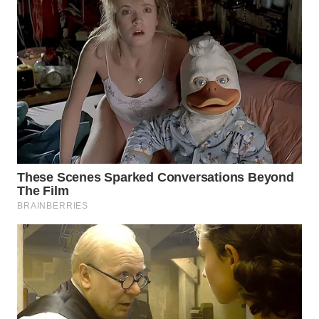
WN
BOGOR
WN
DEPOK
WN
TAPANULI
UTARA
WN
SAMOSIR
WN
PADANG
LAWAS