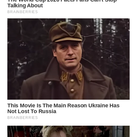
WN
TAPANULI
TENGAH
WN DELI
SERDANG
WN
TEBING
TINGGI
WN
PAKPAK
WN
KARAWANG
WN
BEKASI