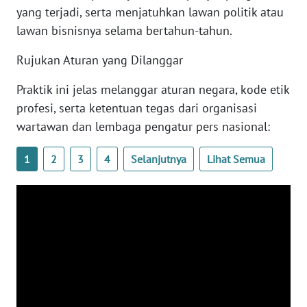
yang terjadi, serta menjatuhkan lawan politik atau
lawan bisnisnya selama bertahun-tahun.
WN
BABEL
Rujukan Aturan yang Dilanggar
WN
Praktik ini jelas melanggar aturan negara, kode etik
SUMBAR
profesi, serta ketentuan tegas dari organisasi
wartawan dan lembaga pengatur pers nasional:
WN
SUMSEL
1
2
3
4
Selanjutnya
Lihat Semua
WN
BENGKULU
WN
LAMPUNG
WN
JATENG