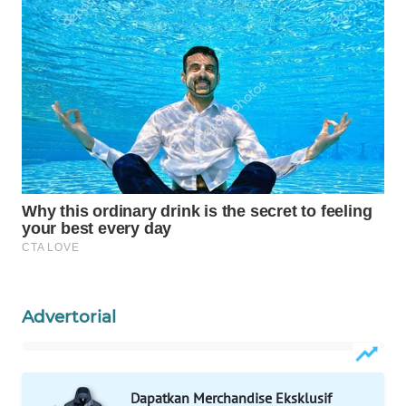
WAHANA
DESA
WISATA
LAPAK
WAHANA
Wahana
Network
KONSUMEN
LISTRIK
Advertorial
MASYARAKAT
KELISTRIKAN
WALINKI
Dapatkan Merchandise Eksklusif
ID