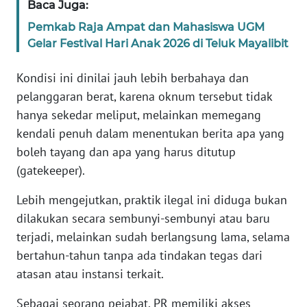
Baca Juga:
WN
Pemkab Raja Ampat dan Mahasiswa UGM
BANTEN
Gelar Festival Hari Anak 2026 di Teluk Mayalibit
WN
Kondisi ini dinilai jauh lebih berbahaya dan
NTT
pelanggaran berat, karena oknum tersebut tidak
hanya sekedar meliput, melainkan memegang
WN
kendali penuh dalam menentukan berita apa yang
KEPRI
boleh tayang dan apa yang harus ditutup
(gatekeeper).
WN
PAPUA
Lebih mengejutkan, praktik ilegal ini diduga bukan
dilakukan secara sembunyi-sembunyi atau baru
WN
terjadi, melainkan sudah berlangsung lama, selama
PAPUA
BARAT
bertahun-tahun tanpa ada tindakan tegas dari
atasan atau instansi terkait.
WN
Sebagai seorang pejabat, PR memiliki akses
RIAU