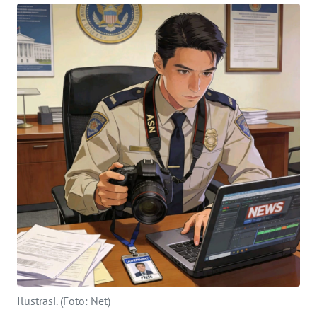
Informasi
INDEKS
BERITA
KONTAK
KAMI
INFO
IKLAN
TENTANG
KAMI
PEDOMAN
MEDIA
SIBER
Ilustrasi. (Foto: Net)