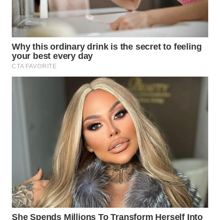
Wahana
Media
Group
WAHANA
NEWS
WAHANA
TANI
WAHANA
ADVOKAT
WAHANA
INFRASTRUKTUR
WAHANA
KONSUMEN