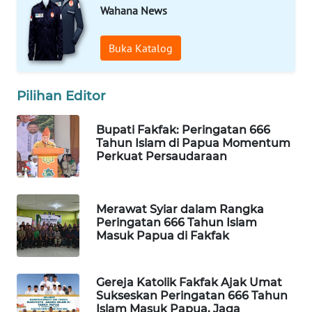
Wahana News
MAWAKA
Buka Katalog
ID
MARTABAT
Pilihan Editor
NET
Bupati Fakfak: Peringatan 666
PLN
Tahun Islam di Papua Momentum
WATCH
Perkuat Persaudaraan
MKLI
Merawat Syiar dalam Rangka
Peringatan 666 Tahun Islam
LPKKI
Masuk Papua di Fakfak
LKKI
Gereja Katolik Fakfak Ajak Umat
Sukseskan Peringatan 666 Tahun
KOPEKLIN
Islam Masuk Papua, Jaga