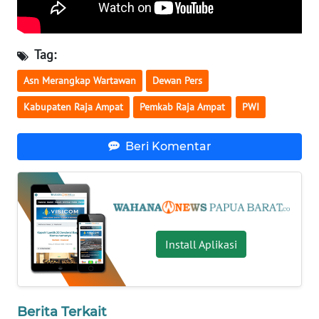
WN
NUSANTARA
Tag:
Asn Merangkap Wartawan
Dewan Pers
WN
JOGJA
Kabupaten Raja Ampat
Pemkab Raja Ampat
PWI
WN
Beri Komentar
JATIM
WN
BALI
WN
Install Aplikasi
KALBAR
WN
KALTENG
Berita Terkait