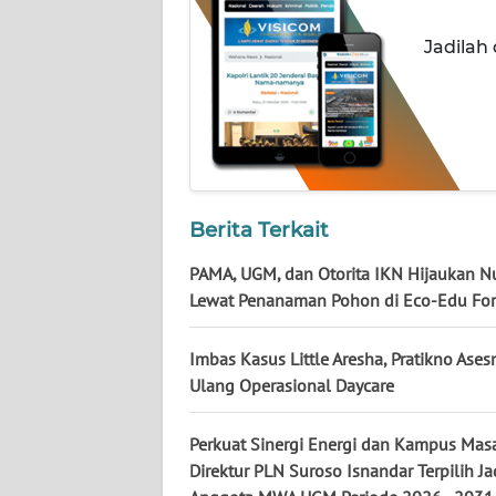
WN
KALTARA
Jadilah
WN
KALSEL
WN
KALTIM
Berita Terkait
WN
PAMA, UGM, dan Otorita IKN Hijaukan N
SULSEL
Lewat Penanaman Pohon di Eco-Edu For
WN
Imbas Kasus Little Aresha, Pratikno Ase
GORONTALO
Ulang Operasional Daycare
WN
Perkuat Sinergi Energi dan Kampus Mas
SULUT
Direktur PLN Suroso Isnandar Terpilih Ja