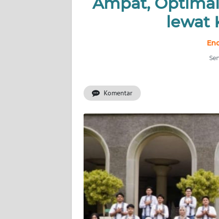
Ampat, Optimal
lewat
INDEKS
BERITA
End
KONTAK
Sen
KAMI
Komentar
INFO
IKLAN
TENTANG
KAMI
PEDOMAN
MEDIA
SIBER
REDAKSI