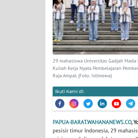
KARIR
DISCLAIMER
Wahana
News
Regional
29 mahasiswa Universitas Gadjah Mada 
Kuliah Kerja Nyata Pembelajaran Pemb
WN
Raja Ampat. (Foto: Istimewa)
SUMUT
Ikuti Kami di:
WN
JAKARTA
WN
PAPUA-BARAT.WAHANANEWS.CO
, 
JABAR
pesisir timur Indonesia, 29 mahas