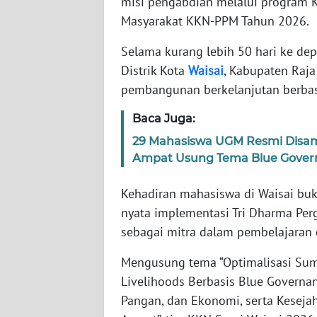
misi pengabdian melalui program 
WN
Masyarakat KKN-PPM Tahun 2026.
BANTEN
Selama kurang lebih 50 hari ke de
WN
Distrik Kota
Waisai
, Kabupaten Raj
NTT
pembangunan berkelanjutan berbasi
WN
Baca Juga:
KEPRI
29 Mahasiswa UGM Resmi Disam
Ampat Usung Tema Blue Gover
WN
PAPUA
Kehadiran mahasiswa di Waisai bu
nyata implementasi Tri Dharma Pe
WN
PAPUA
sebagai mitra dalam pembelajara
BARAT
Mengusung tema “Optimalisasi Sum
Livelihoods Berbasis Blue Govern
WN
RIAU
Pangan, dan Ekonomi, serta Kesejah