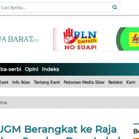
ba-serbi
Opini
Indeks
Kami
Info Iklan
Tentang Kami
Pedoman Media Siber
Redaksi
Karir
ama
UGM Berangkat ke Raja
B