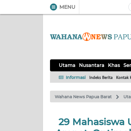
MENU
WAHANA
Tutup
TV
UTAMA
NUSANTARA
Utama
Nusantara
Khas
Ser
KHAS
Informasi
Indeks Berita
Kontak 
SERBA-
Wahana News Papua Barat
Ut
SERBI
OPINI
29 Mahasiswa 
Informasi