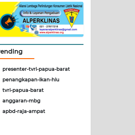
rending
presenter-tvri-papua-barat
penangkapan-ikan-hiu
tvri-papua-barat
anggaran-mbg
apbd-raja-ampat