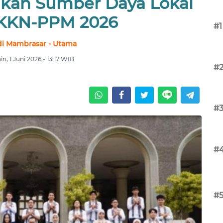
kan Sumber Daya Lokal
 KKN-PPM 2026
#1
i Mambrasar - Utama
in, 1 Juni 2026 - 13:17 WIB
#
#
#
#