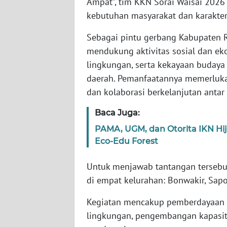
Ampat”, tim KKN Sorai Waisai 202
WN
kebutuhan masyarakat dan karakteri
SERAMBI
Sebagai pintu gerbang Kabupaten Ra
mendukung aktivitas sosial dan eko
WN
JAMBI
lingkungan, serta kekayaan buda
daerah. Pemanfaatannya memerlukan
WN
dan kolaborasi berkelanjutan antar 
SULTRA
Baca Juga:
WN
PAMA, UGM, dan Otorita IKN H
NTB
Eco-Edu Forest
WN
Untuk menjawab tantangan tersebu
SULTENG
di empat kelurahan: Bonwakir, Sap
WN
Kegiatan mencakup pemberdayaan m
SULBAR
lingkungan, pengembangan kapasita