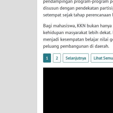
pendampingan program-program pe
WN
disusun dengan pendekatan partisi
BABEL
setempat sejak tahap perencanaan 
WN
Bagi mahasiswa, KKN bukan hanya 
SUMBAR
kehidupan masyarakat lebih dekat
menjadi kesempatan belajar nilai g
WN
peluang pembangunan di daerah.
SUMSEL
1
2
Selanjutnya
Lihat Sem
WN
BENGKULU
WN
LAMPUNG
WN
JATENG