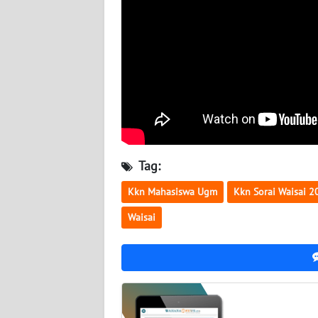
WN
NUSANTARA
WN
JOGJA
WN
JATIM
Tag:
WN
BALI
Kkn Mahasiswa Ugm
Kkn Sorai Waisai 2
Waisai
WN
KALBAR
WN
KALTENG