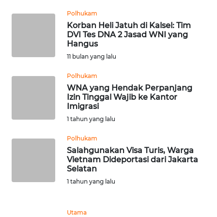
Polhukam
WN
Korban Heli Jatuh di Kalsel: Tim
NUSANTARA
DVI Tes DNA 2 Jasad WNI yang
Hangus
WN
11 bulan yang lalu
JOGJA
Polhukam
WNA yang Hendak Perpanjang
WN
Izin Tinggal Wajib ke Kantor
JATIM
Imigrasi
1 tahun yang lalu
WN
BALI
Polhukam
Salahgunakan Visa Turis, Warga
Vietnam Dideportasi dari Jakarta
WN
Selatan
KALBAR
1 tahun yang lalu
WN
KALTENG
Utama