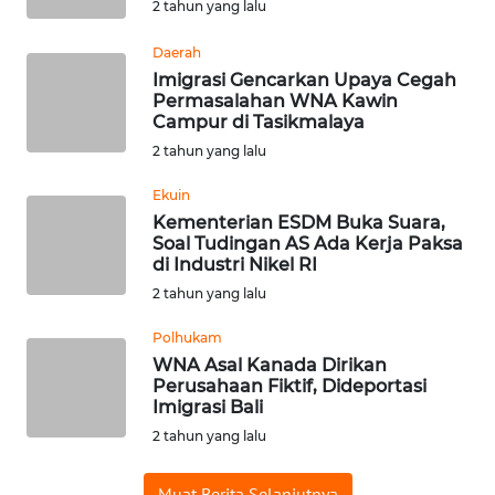
2 tahun yang lalu
WN
SUMEDANG
Daerah
Imigrasi Gencarkan Upaya Cegah
WN
Permasalahan WNA Kawin
Campur di Tasikmalaya
CIANJUR
2 tahun yang lalu
WN
Ekuin
KEPULAUAN
Kementerian ESDM Buka Suara,
SERIBU
Soal Tudingan AS Ada Kerja Paksa
di Industri Nikel RI
WN
2 tahun yang lalu
TANGERANG
Polhukam
WNA Asal Kanada Dirikan
WN
Perusahaan Fiktif, Dideportasi
BINJAI
Imigrasi Bali
2 tahun yang lalu
WN
CIREBON
Muat Berita Selanjutnya