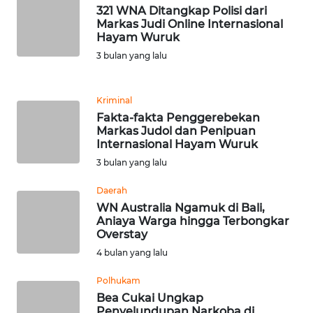
321 WNA Ditangkap Polisi dari
WN
Markas Judi Online Internasional
Hayam Wuruk
BANTEN
3 bulan yang lalu
WN
NTT
Kriminal
Fakta-fakta Penggerebekan
WN
Markas Judol dan Penipuan
KEPRI
Internasional Hayam Wuruk
3 bulan yang lalu
WN
Daerah
PAPUA
WN Australia Ngamuk di Bali,
Aniaya Warga hingga Terbongkar
WN
Overstay
PAPUA
4 bulan yang lalu
BARAT
Polhukam
WN
Bea Cukai Ungkap
RIAU
Penyelundupan Narkoba di