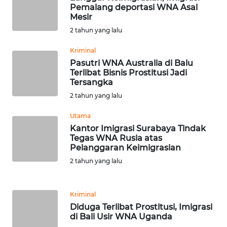
Pemalang deportasi WNA Asal
Mesir
WN
2 tahun yang lalu
BOGOR
Kriminal
Pasutri WNA Australia di Balu
WN
Terlibat Bisnis Prostitusi Jadi
DEPOK
Tersangka
2 tahun yang lalu
WN
TAPANULI
Utama
UTARA
Kantor Imigrasi Surabaya Tindak
Tegas WNA Rusia atas
Pelanggaran Keimigrasian
WN
SAMOSIR
2 tahun yang lalu
WN
Kriminal
PADANG
Diduga Terlibat Prostitusi, Imigrasi
LAWAS
di Bali Usir WNA Uganda