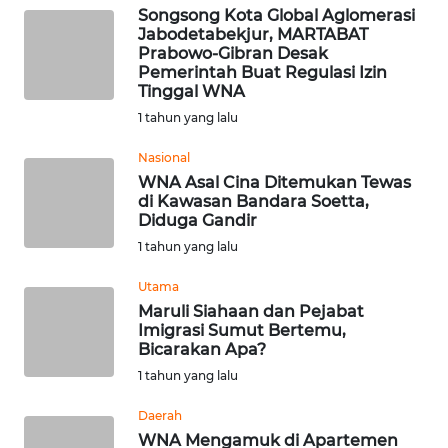
Songsong Kota Global Aglomerasi
Jabodetabekjur, MARTABAT
WN
Prabowo-Gibran Desak
KALTARA
Pemerintah Buat Regulasi Izin
Tinggal WNA
WN
1 tahun yang lalu
KALSEL
Nasional
WNA Asal Cina Ditemukan Tewas
WN
di Kawasan Bandara Soetta,
KALTIM
Diduga Gandir
1 tahun yang lalu
WN
SULSEL
Utama
Maruli Siahaan dan Pejabat
Imigrasi Sumut Bertemu,
WN
Bicarakan Apa?
GORONTALO
1 tahun yang lalu
WN
Daerah
SULUT
WNA Mengamuk di Apartemen