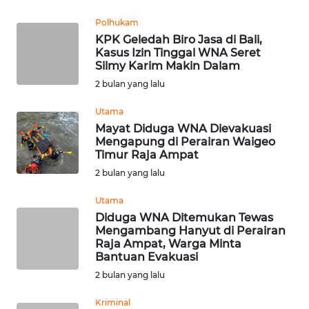
REDAKSI
Polhukam
KPK Geledah Biro Jasa di Bali,
KARIR
Kasus Izin Tinggal WNA Seret
Silmy Karim Makin Dalam
DISCLAIMER
2 bulan yang lalu
Utama
Wahana
Mayat Diduga WNA Dievakuasi
News
Mengapung di Perairan Waigeo
Regional
Timur Raja Ampat
2 bulan yang lalu
WN
SUMUT
Utama
Diduga WNA Ditemukan Tewas
WN
Mengambang Hanyut di Perairan
Raja Ampat, Warga Minta
JAKARTA
Bantuan Evakuasi
2 bulan yang lalu
WN
JABAR
Kriminal