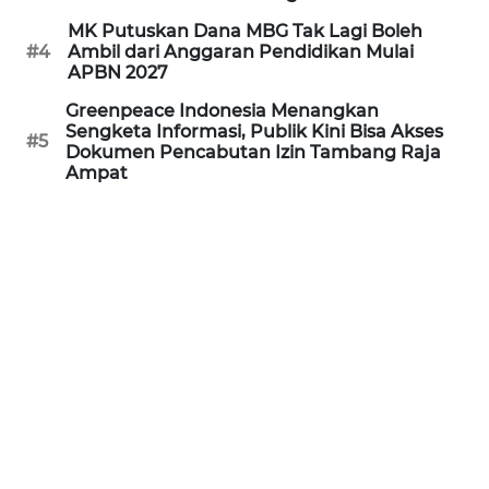
MK Putuskan Dana MBG Tak Lagi Boleh
WN
#4
Ambil dari Anggaran Pendidikan Mulai
PRIANGAN
APBN 2027
TIMUR
Greenpeace Indonesia Menangkan
Sengketa Informasi, Publik Kini Bisa Akses
WN
#5
Dokumen Pencabutan Izin Tambang Raja
SEMARANG
Ampat
WN
SOLO
WN
BOROBUDUR
WN
MADURA
WN
SURABAYA