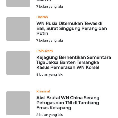
7 bulan yang lalu
WN
Daerah
BABEL
WN Rusia Ditemukan Tewas di
Bali, Surat Singgung Perang dan
WN
Putin
SUMBAR
7 bulan yang lalu
WN
Polhukam
SUMSEL
Kejagung Berhentikan Sementara
Tiga Jaksa Banten Tersangka
Kasus Pemerasan WN Korsel
WN
8 bulan yang lalu
BENGKULU
WN
Kriminal
LAMPUNG
Aksi Brutal WN China Serang
Petugas dan TNI di Tambang
Emas Ketapang
WN
JATENG
8 bulan yang lalu