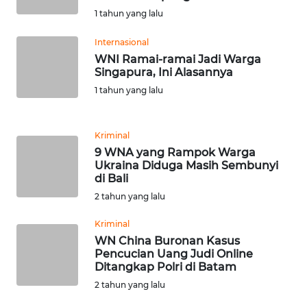
1 tahun yang lalu
WN
Internasional
TAPANULI
WNI Ramai-ramai Jadi Warga
SELATAN
Singapura, Ini Alasannya
1 tahun yang lalu
WN
TANJUNG
LESUNG
Kriminal
9 WNA yang Rampok Warga
WN
Ukraina Diduga Masih Sembunyi
di Bali
KARO
2 tahun yang lalu
WN
Kriminal
SIMALUNGUN
WN China Buronan Kasus
Pencucian Uang Judi Online
WN
Ditangkap Polri di Batam
LABUHANBATU
2 tahun yang lalu