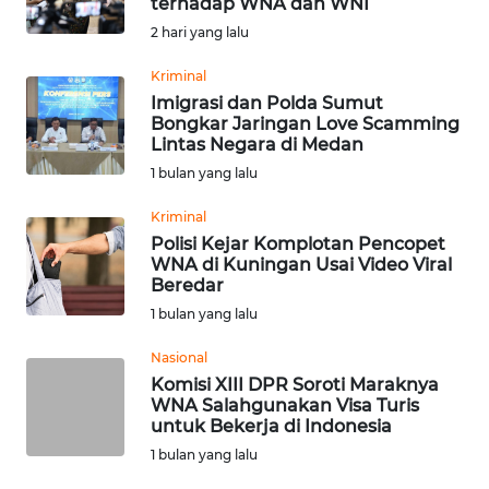
terhadap WNA dan WNI
Informasi
2 hari yang lalu
INDEKS
Kriminal
BERITA
Imigrasi dan Polda Sumut
Bongkar Jaringan Love Scamming
Lintas Negara di Medan
KONTAK
1 bulan yang lalu
KAMI
Kriminal
INFO
Polisi Kejar Komplotan Pencopet
IKLAN
WNA di Kuningan Usai Video Viral
Beredar
1 bulan yang lalu
TENTANG
KAMI
Nasional
Komisi XIII DPR Soroti Maraknya
PEDOMAN
WNA Salahgunakan Visa Turis
MEDIA
untuk Bekerja di Indonesia
SIBER
1 bulan yang lalu