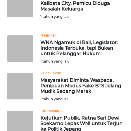
Kalibata City, Pemicu Diduga
Masalah Keluarga
WN
MALUKU
1 tahun yang lalu
WN
Nasional
MALUT
WNA Ngamuk di Bali, Legislator:
Indonesia Terbuka, tapi Bukan
WN
untuk Pelanggar Hukum
DAIRI
1 tahun yang lalu
Sains-Tekno
WN
Masyarakat Diminta Waspada,
DANAU
Penipuan Modus Fake BTS Jelang
TOBA
Mudik Sedang Marak
1 tahun yang lalu
WN
NIAS
Internasional
Kejutkan Publik, Ratna Sari Dewi
Soekarno Lepas WNI untuk Terjun
WN
ke Politik Jepang
LANGKAT