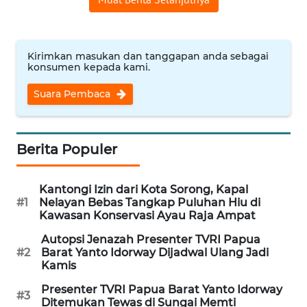
WN
INDRAMAYU
Kirimkan masukan dan tanggapan anda sebagai
konsumen kepada kami.
WN
KUNINGAN
Suara Pembaca
WN
MAJALENGKA
Berita Populer
WN
Kantongi Izin dari Kota Sorong, Kapal
SUBANG
#1
Nelayan Bebas Tangkap Puluhan Hiu di
Kawasan Konservasi Ayau Raja Ampat
WN
Autopsi Jenazah Presenter TVRI Papua
SUKABUMI
#2
Barat Yanto Idorway Dijadwal Ulang Jadi
Kamis
WN
Presenter TVRI Papua Barat Yanto Idorway
PURWAKARTA
#3
Ditemukan Tewas di Sungai Memti