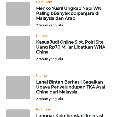
Polhukam
WN
Menko Yusril Ungkap Napi WNI
TAPANULI
Paling bBanyak ddipenjara di
TENGAH
Malaysia dan Arab
2 tahun yang lalu
WN DELI
SERDANG
Kriminal
Kasus Judi Online Slot, Polri Sita
Uang Rp70 Miliar Libatkan WNA
WN
China
TEBING
TINGGI
2 tahun yang lalu
WN
Utama
PAKPAK
Lanal Bintan Berhasil Gagalkan
Upaya Penyelundupan TKA Asal
China dari Malaysia
WN
KARAWANG
2 tahun yang lalu
Polhukam
WN
Langgar Keimigrasian, Imigrasi
BEKASI