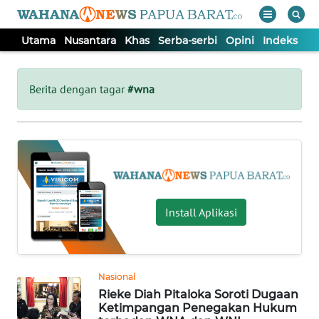
Utama
Nusantara
Khas
Serba-serbi
Opini
Indeks
WAHANA
Tutup
TV
Berita dengan tagar
#wna
UTAMA
NUSANTARA
KHAS
Install Aplikasi
SERBA-
SERBI
Nasional
Rieke Diah Pitaloka Soroti Dugaan
OPINI
Ketimpangan Penegakan Hukum