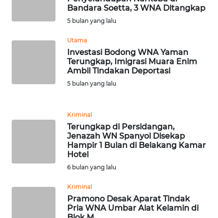
Bandara Soetta, 3 WNA Ditangkap
5 bulan yang lalu
WN
SERAMBI
Utama
Investasi Bodong WNA Yaman
WN
Terungkap, Imigrasi Muara Enim
JAMBI
Ambil Tindakan Deportasi
5 bulan yang lalu
WN
SULTRA
Kriminal
Terungkap di Persidangan,
WN
Jenazah WN Spanyol Disekap
NTB
Hampir 1 Bulan di Belakang Kamar
Hotel
6 bulan yang lalu
WN
SULTENG
Kriminal
Pramono Desak Aparat Tindak
WN
Pria WNA Umbar Alat Kelamin di
SULBAR
Blok M