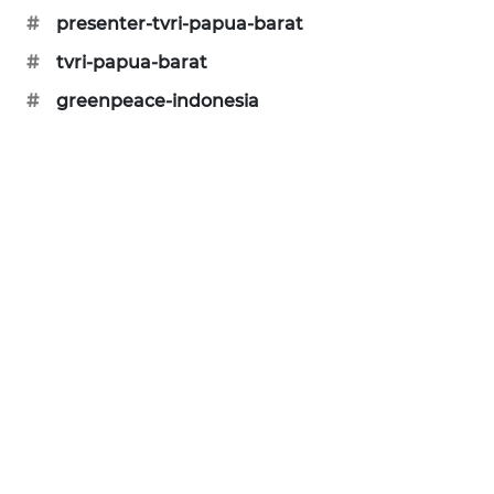
#
presenter-tvri-papua-barat
SIBARAGAS
#
tvri-papua-barat
NEWS
#
greenpeace-indonesia
METRO
SIANTAR
NEWS
METRO
MEDAN
NEWS
METRO
JAKARTA
NEWS
KRT
NEWS