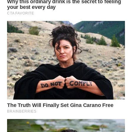
WN
PRIANGAN
TIMUR
WN
SEMARANG
WN
SOLO
WN
BOROBUDUR
WN
MADURA
WN
SURABAYA