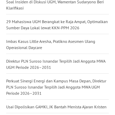
Soal Insiden di Diskusi UGM, Wamentan Sudaryono Beri
Klarifikasi
WN
NUSANTARA
29 Mahasiswa UGM Berangkat ke Raja Ampat, Optimalkan
Sumber Daya Lokal lewat KKN-PPM 2026
WN
JOGJA
Imbas Kasus Little Aresha, Pratikno Asesmen Ulang
Operasional Daycare
WN
JATIM
Direktur PLN Suroso Isnandar Terpilih Jadi Anggota MWA
UGM Periode 2026–2031
WN
BALI
Perkuat Sinergi Energi dan Kampus Masa Depan, Direktur
WN
PLN Suroso Isnandar Terpilih Jadi Anggota MWA UGM
KALBAR
Periode 2026–2031
WN
Usai Dipolisikan GAMKI, JK Bantah Menista Ajaran Kristen
KALTENG