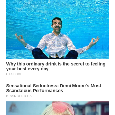
WN
TAPANULI
TENGAH
WN DELI
SERDANG
WN
TEBING
TINGGI
WN
PAKPAK
WN
KARAWANG
WN
BEKASI