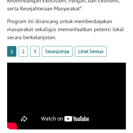
Keseimbangan Ekosistem, Pangan, dan Ekonomi,
serta Kesejahteraan Masyarakat”.
WN
Program ini dirancang untuk memberdayakan
SERAMBI
masyarakat sekaligus memanfaatkan potensi lokal
secara berkelanjutan.
WN
JAMBI
1
2
3
Selanjutnya
Lihat Semua
WN
SULTRA
WN
NTB
WN
SULTENG
WN
SULBAR