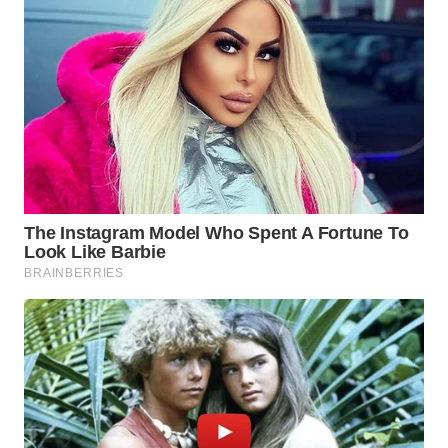
WN
BOGOR
WN
DEPOK
WN
TAPANULI
UTARA
WN
SAMOSIR
WN
PADANG
LAWAS