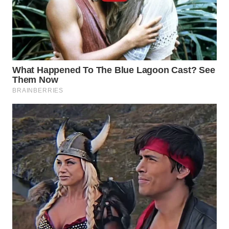
WN
SUMEDANG
WN
CIANJUR
WN
KEPULAUAN
SERIBU
WN
TANGERANG
WN
BINJAI
WN
CIREBON