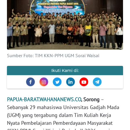
Informasi
INDEKS
BERITA
KONTAK
KAMI
Sumber Foto: TIM KKN-PPM UGM Sorai Waisai
INFO
IKLAN
Ikuti Kami di:
TENTANG
KAMI
PAPUA-BARAT.WAHANANEWS.CO
, Sorong
–
PEDOMAN
Sebanyak 29 mahasiswa Universitas Gadjah Mada
MEDIA
(UGM) yang tergabung dalam Tim Kuliah Kerja
SIBER
Nyata Pembelajaran Pemberdayaan Masyarakat