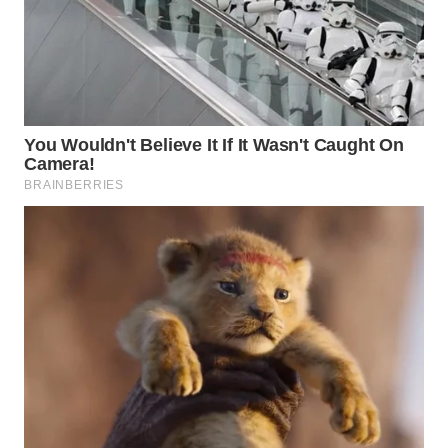
Wahana
Media
Group
WAHANA
NEWS
WAHANA
TANI
WAHANA
ADVOKAT
WAHANA
INFRASTRUKTUR
WAHANA
KONSUMEN