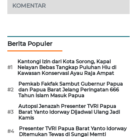
KOMENTAR
MAWAKA
ID
MARTABAT
Berita Populer
NET
PLN
Kantongi Izin dari Kota Sorong, Kapal
WATCH
#1
Nelayan Bebas Tangkap Puluhan Hiu di
Kawasan Konservasi Ayau Raja Ampat
MKLI
Pemkab Fakfak Sambut Gubernur Papua
#2
dan Papua Barat Jelang Peringatan 666
Tahun Islam Masuk Papua
LPKKI
Autopsi Jenazah Presenter TVRI Papua
#3
Barat Yanto Idorway Dijadwal Ulang Jadi
LKKI
Kamis
Presenter TVRI Papua Barat Yanto Idorway
#4
KOPEKLIN
Ditemukan Tewas di Sungai Memti