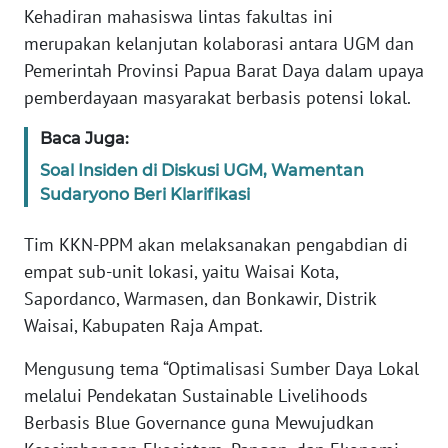
Kehadiran mahasiswa lintas fakultas ini
WN
merupakan kelanjutan kolaborasi antara UGM dan
BANTEN
Pemerintah Provinsi Papua Barat Daya dalam upaya
pemberdayaan masyarakat berbasis potensi lokal.
WN
NTT
Baca Juga:
Soal Insiden di Diskusi UGM, Wamentan
WN
Sudaryono Beri Klarifikasi
KEPRI
Tim KKN-PPM akan melaksanakan pengabdian di
WN
empat sub-unit lokasi, yaitu Waisai Kota,
PAPUA
Sapordanco, Warmasen, dan Bonkawir, Distrik
Waisai, Kabupaten Raja Ampat.
WN
PAPUA
Mengusung tema “Optimalisasi Sumber Daya Lokal
BARAT
melalui Pendekatan Sustainable Livelihoods
Berbasis Blue Governance guna Mewujudkan
WN
RIAU