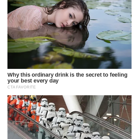
WN
NATUNA
WN
BINTAN
WN
MANDALIKA
WN
LIKUPANG
WN
LABUANBAJO
WN
BORNEO