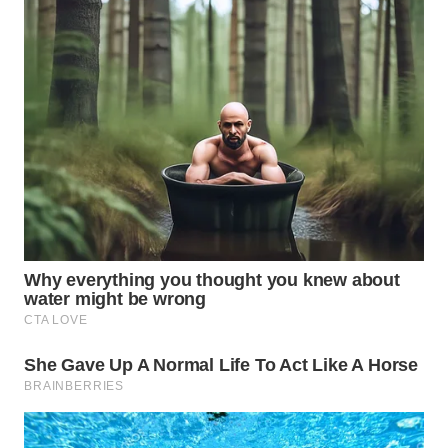
WN
TAPANULI
SELATAN
WN
TANJUNG
LESUNG
WN
KARO
WN
SIMALUNGUN
WN
LABUHANBATU