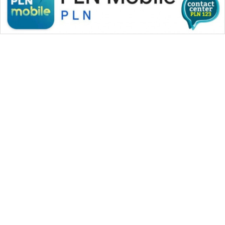
WAHANA MEDIA GROUP
|
|
|
WAHANA NEWS co
WAHANA TANI
WAHANA ADVOKAT
|
|
WAHANA INFRASTRUKTUR
WAHANA KONSUMEN
|
|
|
WAHANA LISTRIK
WAHANA TRAVEL
WAHANA TV
|
|
|
WAHANANEWS id
WAHANANEWS CO ID
WAHANANEWS NET
|
|
|
WAHANA SPORT ID
Wahana UMKM
Wahana Seleb
|
|
|
Wahana Persona
Wahana Otomotif
Wahana Health