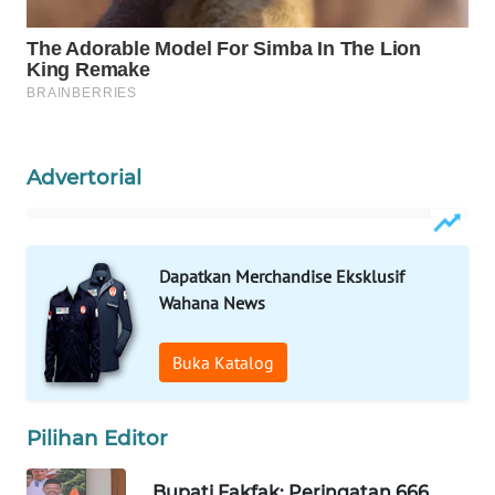
WAHANA
LISTRIK
WAHANA
TRAVEL
Advertorial
WAHANA
TV
Dapatkan Merchandise Eksklusif
WAHANANEWS
Wahana News
ID
Buka Katalog
WAHANANEWS
CO ID
Pilihan Editor
WAHANANEWS
NET
Bupati Fakfak: Peringatan 666