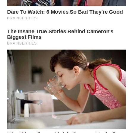
WN
INDRAMAYU
WN
KUNINGAN
WN
MAJALENGKA
WN
SUBANG
WN
SUKABUMI
WN
PURWAKARTA