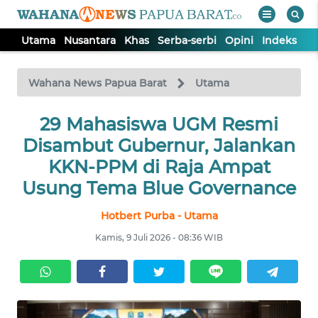
Utama
Nusantara
Khas
Serba-serbi
Opini
Indeks
WAHANA
Tutup
TV
Wahana News Papua Barat
Utama
UTAMA
29 Mahasiswa UGM Resmi
Disambut Gubernur, Jalankan
NUSANTARA
KKN-PPM di Raja Ampat
Usung Tema Blue Governance
KHAS
Hotbert Purba - Utama
Kamis, 9 Juli 2026 - 08:36 WIB
SERBA-
SERBI
OPINI