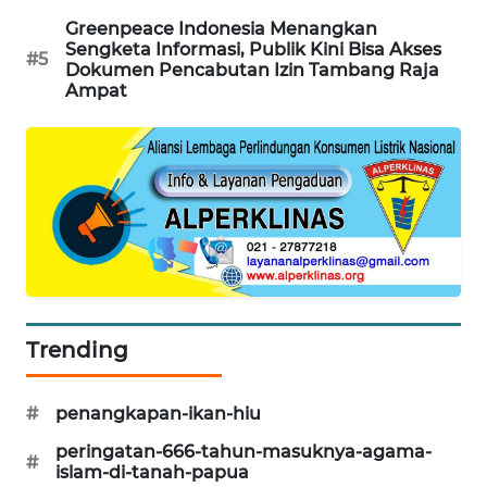
Greenpeace Indonesia Menangkan
PORTAL
Sengketa Informasi, Publik Kini Bisa Akses
#5
KONSUMEN
Dokumen Pencabutan Izin Tambang Raja
Ampat
FORWAMKI
ALPERKLINAS
FORJASIDA
TAMBANG
NEWS
Trending
SITUNGIR
NEWS
#
penangkapan-ikan-hiu
peringatan-666-tahun-masuknya-agama-
SIDIKALANG
#
islam-di-tanah-papua
NEWS