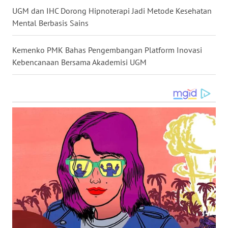
UGM dan IHC Dorong Hipnoterapi Jadi Metode Kesehatan
WN
Mental Berbasis Sains
KALTARA
Kemenko PMK Bahas Pengembangan Platform Inovasi
WN
Kebencanaan Bersama Akademisi UGM
KALSEL
WN
KALTIM
WN
SULSEL
WN
GORONTALO
WN
SULUT