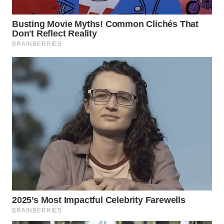
WN
MALUKU
WN
MALUT
WN
DAIRI
WN
DANAU
TOBA
WN
NIAS
WN
LANGKAT