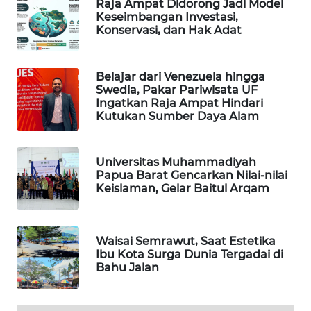
Raja Ampat Didorong Jadi Model
Keseimbangan Investasi,
WAHANA
Konservasi, dan Hak Adat
DESA
WISATA
Belajar dari Venezuela hingga
Swedia, Pakar Pariwisata UF
LAPAK
Ingatkan Raja Ampat Hindari
WAHANA
Kutukan Sumber Daya Alam
Wahana
Network
Universitas Muhammadiyah
Papua Barat Gencarkan Nilai-nilai
Keislaman, Gelar Baitul Arqam
KONSUMEN
LISTRIK
Waisai Semrawut, Saat Estetika
MASYARAKAT
Ibu Kota Surga Dunia Tergadai di
KELISTRIKAN
Bahu Jalan
WALINKI
ID