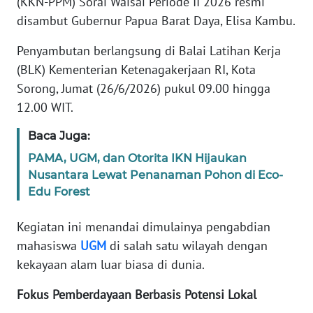
(KKN-PPM) Sorai Waisai Periode II 2026 resmi
REDAKSI
disambut Gubernur Papua Barat Daya, Elisa Kambu.
KARIR
Penyambutan berlangsung di Balai Latihan Kerja
(BLK) Kementerian Ketenagakerjaan RI, Kota
DISCLAIMER
Sorong, Jumat (26/6/2026) pukul 09.00 hingga
12.00 WIT.
Wahana
News
Baca Juga:
Regional
PAMA, UGM, dan Otorita IKN Hijaukan
Nusantara Lewat Penanaman Pohon di Eco-
WN
Edu Forest
SUMUT
Kegiatan ini menandai dimulainya pengabdian
WN
mahasiswa
UGM
di salah satu wilayah dengan
JAKARTA
kekayaan alam luar biasa di dunia.
WN
Fokus Pemberdayaan Berbasis Potensi Lokal
JABAR