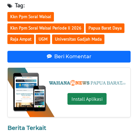
Tag:
WN
Kkn Ppm Sorai Waisai
BABEL
Kkn Ppm Sorai Waisai Periode Ii 2026
Papua Barat Daya
WN
Raja Ampat
UGM
Universitas Gadjah Mada
SUMBAR
Beri Komentar
WN
SUMSEL
WN
BENGKULU
Install Aplikasi
WN
LAMPUNG
Berita Terkait
WN
JATENG