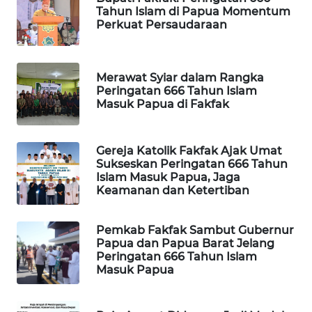
Tahun Islam di Papua Momentum
Perkuat Persaudaraan
WAHANA
SPORT
Merawat Syiar dalam Rangka
WAHANA
Peringatan 666 Tahun Islam
UMKM
Masuk Papua di Fakfak
WAHANA
SELEB
Gereja Katolik Fakfak Ajak Umat
Sukseskan Peringatan 666 Tahun
Islam Masuk Papua, Jaga
WAHANA
Keamanan dan Ketertiban
PERSONA
Pemkab Fakfak Sambut Gubernur
WAHANA
Papua dan Papua Barat Jelang
OTOMOTIF
Peringatan 666 Tahun Islam
Masuk Papua
WAHANA
HEALTH