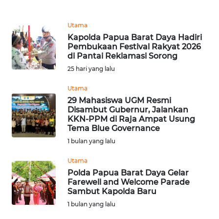
REDAKSI
Utama
KARIR
Kapolda Papua Barat Daya Hadiri
Pembukaan Festival Rakyat 2026
di Pantai Reklamasi Sorong
DISCLAIMER
25 hari yang lalu
Wahana
Utama
News
29 Mahasiswa UGM Resmi
Regional
Disambut Gubernur, Jalankan
KKN-PPM di Raja Ampat Usung
WN
Tema Blue Governance
SUMUT
1 bulan yang lalu
Utama
WN
Polda Papua Barat Daya Gelar
JAKARTA
Farewell and Welcome Parade
Sambut Kapolda Baru
WN
1 bulan yang lalu
JABAR