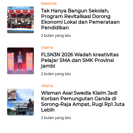
Nasional
Tak Hanya Bangun Sekolah,
WN
Program Revitalisasi Dorong
BABEL
Ekonomi Lokal dan Pemerataan
Pendidikan
WN
2 bulan yang lalu
SUMBAR
Utama
FLSN3N 2026 Wadah kreativitas
WN
Pelajar SMA dan SMK Provinsi
SUMSEL
jambi
2 bulan yang lalu
WN
BENGKULU
Utama
Wisman Asal Swedia Klaim Jadi
Korban Pemungutan Ganda di
WN
Sorong-Raja Ampat, Rugi Rp1 Juta
LAMPUNG
Lebih
2 bulan yang lalu
WN
JATENG