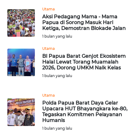
Utama
WN
Aksi Pedagang Mama - Mama
SERAMBI
Papua di Sorong Masuk Hari
Ketiga, Demostran Blokade Jalan
1 bulan yang lalu
WN
JAMBI
Utama
BI Papua Barat Genjot Ekosistem
WN
Halal Lewat Torang Muamalah
SULTRA
2026, Dorong UMKM Naik Kelas
1 bulan yang lalu
WN
NTB
Utama
Polda Papua Barat Daya Gelar
WN
Upacara HUT Bhayangkara ke-80,
SULTENG
Tegaskan Komitmen Pelayanan
Humanis
WN
1 bulan yang lalu
SULBAR