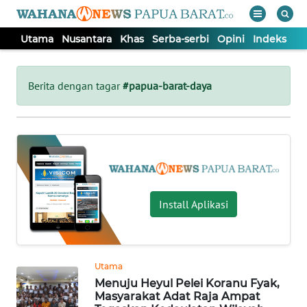
Utama
Nusantara
Khas
Serba-serbi
Opini
Indeks
WAHANA
Tutup
TV
Berita dengan tagar
#papua-barat-daya
UTAMA
NUSANTARA
KHAS
Install Aplikasi
SERBA-
SERBI
Utama
Menuju Heyul Pelei Koranu Fyak,
OPINI
Masyarakat Adat Raja Ampat