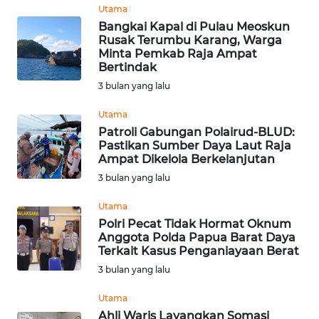
Utama
Bangkai Kapal di Pulau Meoskun
WN
Rusak Terumbu Karang, Warga
NUSANTARA
Minta Pemkab Raja Ampat
Bertindak
WN
3 bulan yang lalu
JOGJA
Utama
Patroli Gabungan Polairud-BLUD:
WN
Pastikan Sumber Daya Laut Raja
JATIM
Ampat Dikelola Berkelanjutan
3 bulan yang lalu
WN
BALI
Utama
Polri Pecat Tidak Hormat Oknum
Anggota Polda Papua Barat Daya
WN
Terkait Kasus Penganiayaan Berat
KALBAR
3 bulan yang lalu
WN
Utama
KALTENG
Ahli Waris Layangkan Somasi