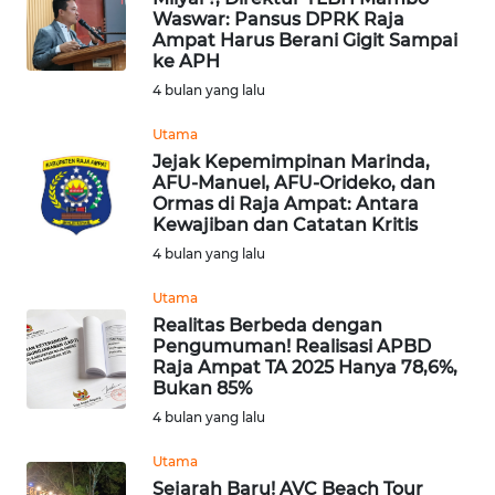
WN
Waswar: Pansus DPRK Raja
TAPANULI
Ampat Harus Berani Gigit Sampai
ke APH
TENGAH
4 bulan yang lalu
WN DELI
Utama
SERDANG
Jejak Kepemimpinan Marinda,
AFU-Manuel, AFU-Orideko, dan
WN
Ormas di Raja Ampat: Antara
Kewajiban dan Catatan Kritis
TEBING
TINGGI
4 bulan yang lalu
Utama
WN
Realitas Berbeda dengan
PAKPAK
Pengumuman! Realisasi APBD
Raja Ampat TA 2025 Hanya 78,6%,
Bukan 85%
WN
KARAWANG
4 bulan yang lalu
Utama
WN
Sejarah Baru! AVC Beach Tour
BEKASI