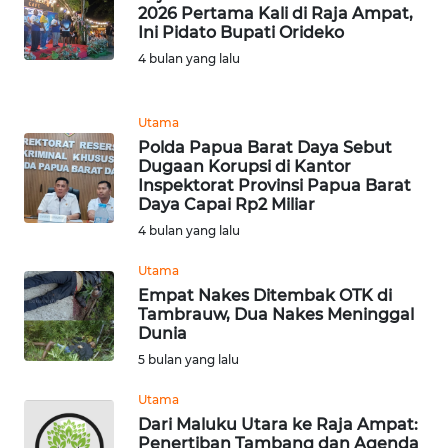
2026 Pertama Kali di Raja Ampat,
Ini Pidato Bupati Orideko
WN
4 bulan yang lalu
BOGOR
Utama
WN
Polda Papua Barat Daya Sebut
DEPOK
Dugaan Korupsi di Kantor
Inspektorat Provinsi Papua Barat
WN
Daya Capai Rp2 Miliar
TAPANULI
4 bulan yang lalu
UTARA
Utama
Empat Nakes Ditembak OTK di
WN
Tambrauw, Dua Nakes Meninggal
SAMOSIR
Dunia
5 bulan yang lalu
WN
PADANG
Utama
LAWAS
Dari Maluku Utara ke Raja Ampat:
Penertiban Tambang dan Agenda