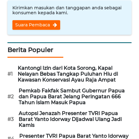
Kirimkan masukan dan tanggapan anda sebagai
WN
konsumen kepada kami.
PRIANGAN
TIMUR
Suara Pembaca
WN
SEMARANG
Berita Populer
WN
Kantongi Izin dari Kota Sorong, Kapal
SOLO
#1
Nelayan Bebas Tangkap Puluhan Hiu di
Kawasan Konservasi Ayau Raja Ampat
WN
Pemkab Fakfak Sambut Gubernur Papua
BOROBUDUR
#2
dan Papua Barat Jelang Peringatan 666
Tahun Islam Masuk Papua
WN
Autopsi Jenazah Presenter TVRI Papua
MADURA
#3
Barat Yanto Idorway Dijadwal Ulang Jadi
Kamis
WN
Presenter TVRI Papua Barat Yanto Idorway
SURABAYA
#4