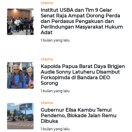
Utama
WN
Institut USBA dan Tim 9 Gelar
Senat Raja Ampat Dorong Perda
BANTEN
dan Perdasus Pengakuan dan
Perlindungan Masyarakat Hukum
WN
Adat
NTT
1 bulan yang lalu
WN
KEPRI
Utama
Kapolda Papua Barat Daya Brigjen
Audie Sonny Latuheru Disambut
WN
Forkopimda di Bandara DEO
PAPUA
Sorong
1 bulan yang lalu
WN
PAPUA
Utama
BARAT
Gubernur Elisa Kambu Temui
Pendemo, Blokade Jalan Remu
Dibuka
WN
1 bulan yang lalu
RIAU