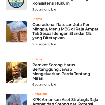
Konsistensi Hukum
WN
SUMEDANG
5 bulan yang lalu
Utama
WN
Operasional Ratusan Juta Per
CIANJUR
Minggu, Menu MBG di Raja Ampat
Tak Sesuai dengan Standar Gizi
yang Ditetapkan
WN
KEPULAUAN
5 bulan yang lalu
SERIBU
Utama
WN
Pemkot Sorong Harus
TANGERANG
Bertanggung Jawab
Mengeluarkan Perda Tentang
WN
Miras
BINJAI
6 bulan yang lalu
Polhukam
WN
KPK Amankan Aset Strategis Raja
CIREBON
Ampat dan Sorong dari Potensi