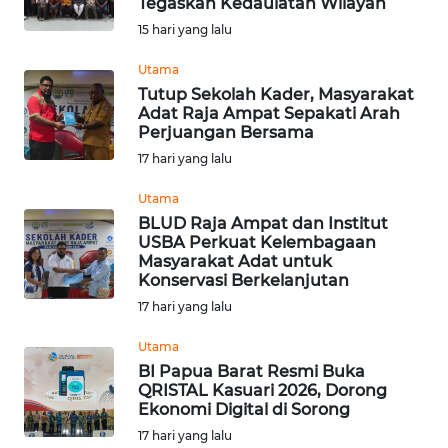
Tegaskan Kedaulatan Wilayah
Informasi
15 hari yang lalu
INDEKS
Utama
BERITA
Tutup Sekolah Kader, Masyarakat
Adat Raja Ampat Sepakati Arah
Perjuangan Bersama
KONTAK
17 hari yang lalu
KAMI
Utama
INFO
BLUD Raja Ampat dan Institut
IKLAN
USBA Perkuat Kelembagaan
Masyarakat Adat untuk
Konservasi Berkelanjutan
TENTANG
17 hari yang lalu
KAMI
Utama
PEDOMAN
BI Papua Barat Resmi Buka
MEDIA
QRISTAL Kasuari 2026, Dorong
SIBER
Ekonomi Digital di Sorong
17 hari yang lalu