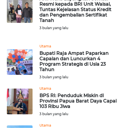
Resmi kepada BRI Unit Waisai,
Tuntas Kejelasan Status Kredit
WN
dan Pengembalian Sertifikat
KALTARA
Tanah
3 bulan yang lalu
WN
KALSEL
Utama
WN
Bupati Raja Ampat Paparkan
Capaian dan Luncurkan 4
KALTIM
Program Strategis di Usia 23
Tahun
WN
3 bulan yang lalu
SULSEL
Utama
WN
BPS RI: Penduduk Miskin di
Provinsi Papua Barat Daya Capai
GORONTALO
103 Ribu Jiwa
3 bulan yang lalu
WN
SULUT
Utama