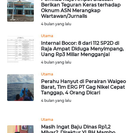
Berikan Teguran Keras terhadap
Oknum ASN Merangkap
WN
Wartawan/Jurnalis
TAPANULI
4 bulan yang lalu
SELATAN
Utama
Internal Bocor: 8 dari 112 SP2D di
WN
Raja Ampat Diduga Menyimpang,
TANJUNG
Uang Rp3 Miliar Mengganjal
LESUNG
4 bulan yang lalu
WN
Utama
KARO
Perahu Hanyut di Perairan Waigeo
Barat, Tim ERG PT Gag Nikel Cepat
Tanggap, 4 Orang Dicari
WN
SIMALUNGUN
4 bulan yang lalu
WN
Utama
LABUHANBATU
Masih Ingat Baju Dinas Rp1,2
Milyar?, Direktur YLBH Mambo