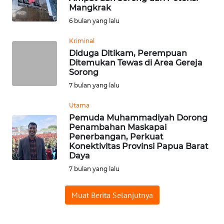
Mangkrak
WN
6 bulan yang lalu
INDRAMAYU
Kriminal
Diduga Ditikam, Perempuan
WN
Ditemukan Tewas di Area Gereja
KUNINGAN
Sorong
7 bulan yang lalu
WN
MAJALENGKA
Utama
Pemuda Muhammadiyah Dorong
Penambahan Maskapai
WN
Penerbangan, Perkuat
SUBANG
Konektivitas Provinsi Papua Barat
Daya
WN
7 bulan yang lalu
SUKABUMI
Muat Berita Selanjutnya
WN
PURWAKARTA