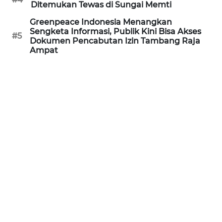
Ditemukan Tewas di Sungai Memti
Greenpeace Indonesia Menangkan
WN
Sengketa Informasi, Publik Kini Bisa Akses
NATUNA
#5
Dokumen Pencabutan Izin Tambang Raja
Ampat
WN
BINTAN
WN
MANDALIKA
WN
LIKUPANG
WN
LABUANBAJO
WN
BORNEO