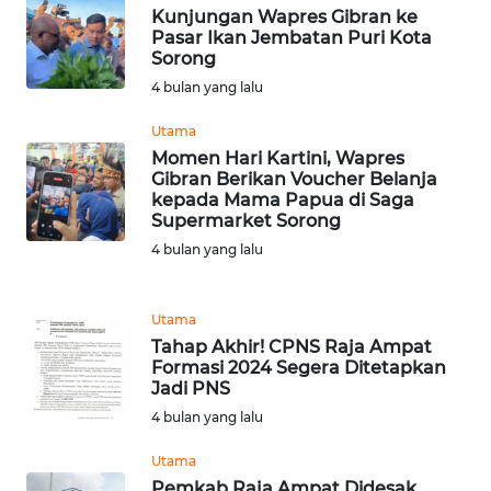
Kunjungan Wapres Gibran ke
WN
Pasar Ikan Jembatan Puri Kota
Sorong
MALUKU
4 bulan yang lalu
WN
Utama
MALUT
Momen Hari Kartini, Wapres
Gibran Berikan Voucher Belanja
WN
kepada Mama Papua di Saga
Supermarket Sorong
DAIRI
4 bulan yang lalu
WN
DANAU
Utama
TOBA
Tahap Akhir! CPNS Raja Ampat
Formasi 2024 Segera Ditetapkan
WN
Jadi PNS
NIAS
4 bulan yang lalu
Utama
WN
Pemkab Raja Ampat Didesak
LANGKAT