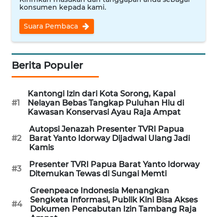
konsumen kepada kami.
WN
PRIANGAN
Suara Pembaca
TIMUR
WN
Berita Populer
SEMARANG
Kantongi Izin dari Kota Sorong, Kapal
WN
#1
Nelayan Bebas Tangkap Puluhan Hiu di
SOLO
Kawasan Konservasi Ayau Raja Ampat
Autopsi Jenazah Presenter TVRI Papua
WN
#2
Barat Yanto Idorway Dijadwal Ulang Jadi
BOROBUDUR
Kamis
Presenter TVRI Papua Barat Yanto Idorway
WN
#3
Ditemukan Tewas di Sungai Memti
MADURA
Greenpeace Indonesia Menangkan
Sengketa Informasi, Publik Kini Bisa Akses
WN
#4
Dokumen Pencabutan Izin Tambang Raja
SURABAYA