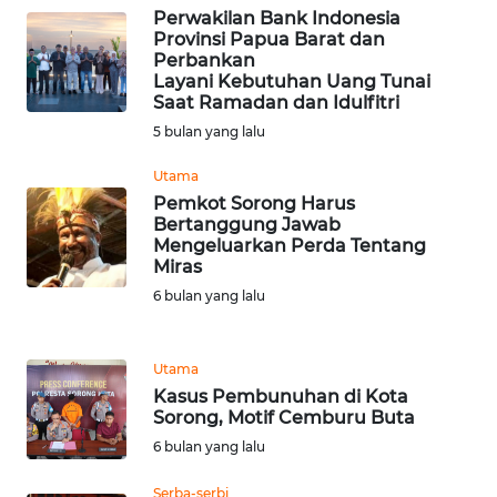
Perwakilan Bank Indonesia
Provinsi Papua Barat dan
WN
Perbankan
SERAMBI
Layani Kebutuhan Uang Tunai
Saat Ramadan dan Idulfitri
5 bulan yang lalu
WN
JAMBI
Utama
Pemkot Sorong Harus
WN
Bertanggung Jawab
SULTRA
Mengeluarkan Perda Tentang
Miras
6 bulan yang lalu
WN
NTB
Utama
WN
Kasus Pembunuhan di Kota
SULTENG
Sorong, Motif Cemburu Buta
6 bulan yang lalu
WN
SULBAR
Serba-serbi