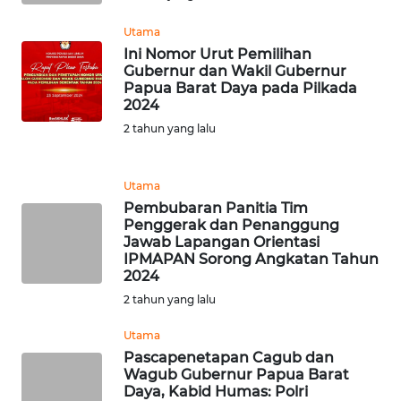
WN
Utama
SUMEDANG
Ini Nomor Urut Pemilihan
Gubernur dan Wakil Gubernur
WN
Papua Barat Daya pada Pilkada
CIANJUR
2024
2 tahun yang lalu
WN
KEPULAUAN
SERIBU
Utama
Pembubaran Panitia Tim
Penggerak dan Penanggung
WN
Jawab Lapangan Orientasi
TANGERANG
IPMAPAN Sorong Angkatan Tahun
2024
WN
2 tahun yang lalu
BINJAI
Utama
Pascapenetapan Cagub dan
WN
Wagub Gubernur Papua Barat
CIREBON
Daya, Kabid Humas: Polri