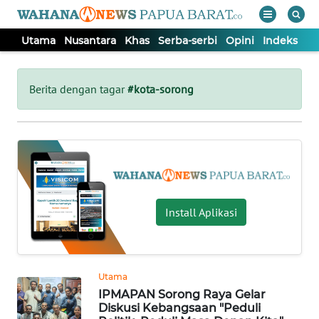
Utama
Nusantara
Khas
Serba-serbi
Opini
Indeks
WAHANA
Tutup
TV
Berita dengan tagar
#kota-sorong
UTAMA
NUSANTARA
KHAS
Install Aplikasi
SERBA-
SERBI
Utama
IPMAPAN Sorong Raya Gelar
OPINI
Diskusi Kebangsaan "Peduli