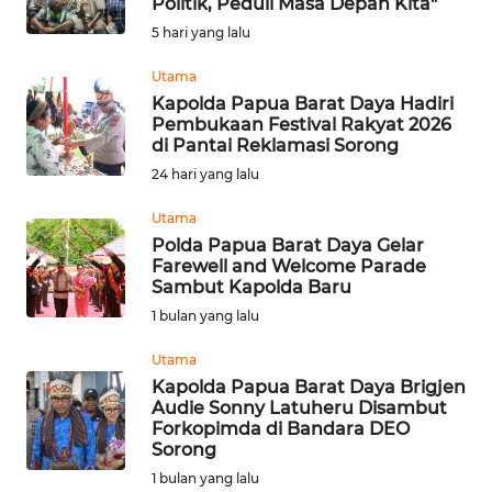
Politik, Peduli Masa Depan Kita"
Informasi
5 hari yang lalu
INDEKS
Utama
BERITA
Kapolda Papua Barat Daya Hadiri
Pembukaan Festival Rakyat 2026
di Pantai Reklamasi Sorong
KONTAK
24 hari yang lalu
KAMI
Utama
INFO
Polda Papua Barat Daya Gelar
IKLAN
Farewell and Welcome Parade
Sambut Kapolda Baru
1 bulan yang lalu
TENTANG
KAMI
Utama
Kapolda Papua Barat Daya Brigjen
PEDOMAN
Audie Sonny Latuheru Disambut
MEDIA
Forkopimda di Bandara DEO
SIBER
Sorong
1 bulan yang lalu