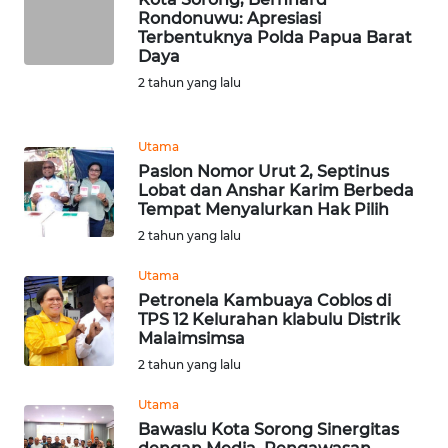
Rondonuwu: Apresiasi
Terbentuknya Polda Papua Barat
WN
Daya
KALTARA
2 tahun yang lalu
WN
KALSEL
Utama
Paslon Nomor Urut 2, Septinus
WN
Lobat dan Anshar Karim Berbeda
KALTIM
Tempat Menyalurkan Hak Pilih
2 tahun yang lalu
WN
Utama
SULSEL
Petronela Kambuaya Coblos di
TPS 12 Kelurahan klabulu Distrik
WN
Malaimsimsa
GORONTALO
2 tahun yang lalu
Utama
WN
SULUT
Bawaslu Kota Sorong Sinergitas