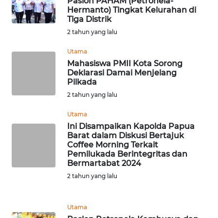
Paslon PAHAM (Petronela-
Hermanto) Tingkat Kelurahan di
Tiga Distrik
WN
2 tahun yang lalu
TAPANULI
SELATAN
Utama
Mahasiswa PMII Kota Sorong
WN
Deklarasi Damai Menjelang
TANJUNG
Pilkada
LESUNG
2 tahun yang lalu
Utama
WN
Ini Disampaikan Kapolda Papua
KARO
Barat dalam Diskusi Bertajuk
Coffee Morning Terkait
WN
Pemilukada Berintegritas dan
Bermartabat 2024
SIMALUNGUN
2 tahun yang lalu
WN
LABUHANBATU
Utama