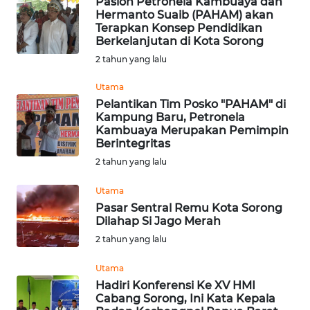
Paslon Petronela Kambuaya dan
WN
Hermanto Suaib (PAHAM) akan
TAPANULI
Terapkan Konsep Pendidikan
TENGAH
Berkelanjutan di Kota Sorong
2 tahun yang lalu
WN DELI
Utama
SERDANG
Pelantikan Tim Posko "PAHAM" di
Kampung Baru, Petronela
WN
Kambuaya Merupakan Pemimpin
TEBING
Berintegritas
TINGGI
2 tahun yang lalu
Utama
WN
PAKPAK
Pasar Sentral Remu Kota Sorong
Dilahap Si Jago Merah
2 tahun yang lalu
WN
KARAWANG
Utama
Hadiri Konferensi Ke XV HMI
WN
Cabang Sorong, Ini Kata Kepala
BEKASI