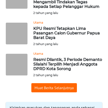
Mengambil Tindakan Tegas
kepada Setiap Pelanggar Hukum
WN
INDRAMAYU
2 tahun yang lalu
Utama
WN
KPU Resmi Tetapkan Lima
KUNINGAN
Pasangan Calon Gubernur Papua
Barat Daya
WN
2 tahun yang lalu
MAJALENGKA
Utama
Resmi Dilantik, 3 Periode Demanto
WN
Silalahi Terpilih Menjadi Anggota
SUBANG
DPRD Kota Sorong
2 tahun yang lalu
WN
SUKABUMI
Muat Berita Selanjutnya
WN
PURWAKARTA
Kirimkan masukan dan tanggapan anda sebagai