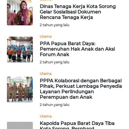
Dinas Tenaga Kerja Kota Sorong
Gelar Sosialisasi Dokumen
WN
Rencana Tenaga Kerja
NUSANTARA
2 tahun yang lalu
WN
Utama
JOGJA
PPA Papua Barat Daya:
Pemenuhan Hak Anak dan Aksi
Forum Anak
WN
JATIM
2 tahun yang lalu
Utama
WN
PPPA Kolaborasi dengan Berbagai
BALI
Pihak, Perkuat Lembaga Penyedia
Layanan Perlindungan
Perempuan dan Anak
WN
KALBAR
2 tahun yang lalu
Utama
WN
Kapolda Papua Barat Daya Tiba
KALTENG
Kota Sorong, Bernhard