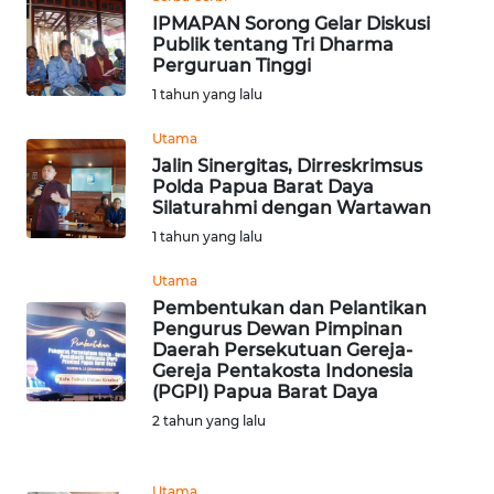
IPMAPAN Sorong Gelar Diskusi
Publik tentang Tri Dharma
WN
Perguruan Tinggi
BABEL
1 tahun yang lalu
WN
Utama
SUMBAR
Jalin Sinergitas, Dirreskrimsus
Polda Papua Barat Daya
Silaturahmi dengan Wartawan
WN
SUMSEL
1 tahun yang lalu
Utama
WN
Pembentukan dan Pelantikan
BENGKULU
Pengurus Dewan Pimpinan
Daerah Persekutuan Gereja-
Gereja Pentakosta Indonesia
WN
(PGPI) Papua Barat Daya
LAMPUNG
2 tahun yang lalu
WN
JATENG
Utama