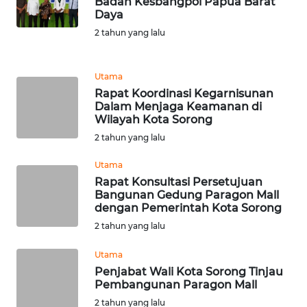
Badan Kesbangpol Papua Barat
Daya
2 tahun yang lalu
WN
BOGOR
Utama
WN
Rapat Koordinasi Kegarnisunan
DEPOK
Dalam Menjaga Keamanan di
Wilayah Kota Sorong
WN
2 tahun yang lalu
TAPANULI
Utama
UTARA
Rapat Konsultasi Persetujuan
Bangunan Gedung Paragon Mall
WN
dengan Pemerintah Kota Sorong
SAMOSIR
2 tahun yang lalu
WN
Utama
PADANG
Penjabat Wali Kota Sorong Tinjau
LAWAS
Pembangunan Paragon Mall
2 tahun yang lalu