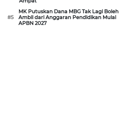
Ampat
MK Putuskan Dana MBG Tak Lagi Boleh
WN
#5
Ambil dari Anggaran Pendidikan Mulai
NATUNA
APBN 2027
WN
BINTAN
WN
MANDALIKA
WN
LIKUPANG
WN
LABUANBAJO
WN
BORNEO