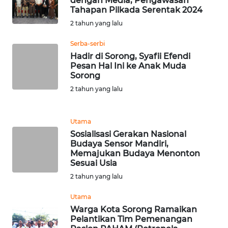
dengan Media, Pengawasan
Tahapan Pilkada Serentak 2024
WN
2 tahun yang lalu
MALUKU
Serba-serbi
WN
Hadir di Sorong, Syafii Efendi
MALUT
Pesan Hal Ini ke Anak Muda
Sorong
2 tahun yang lalu
WN
DAIRI
Utama
WN
Sosialisasi Gerakan Nasional
DANAU
Budaya Sensor Mandiri,
TOBA
Memajukan Budaya Menonton
Sesuai Usia
2 tahun yang lalu
WN
NIAS
Utama
Warga Kota Sorong Ramaikan
WN
Pelantikan Tim Pemenangan
LANGKAT