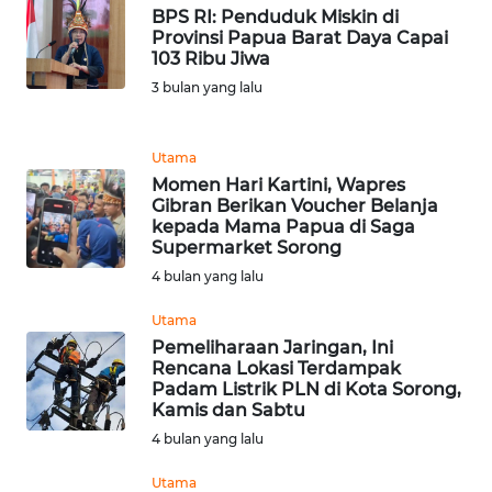
BPS RI: Penduduk Miskin di
WN
Provinsi Papua Barat Daya Capai
103 Ribu Jiwa
BANTEN
3 bulan yang lalu
WN
NTT
Utama
Momen Hari Kartini, Wapres
WN
Gibran Berikan Voucher Belanja
KEPRI
kepada Mama Papua di Saga
Supermarket Sorong
4 bulan yang lalu
WN
PAPUA
Utama
Pemeliharaan Jaringan, Ini
WN
Rencana Lokasi Terdampak
PAPUA
Padam Listrik PLN di Kota Sorong,
BARAT
Kamis dan Sabtu
4 bulan yang lalu
WN
Utama
RIAU