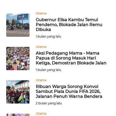
REDAKSI
Utama
KARIR
Gubernur Elisa Kambu Temui
Pendemo, Blokade Jalan Remu
Dibuka
DISCLAIMER
1 bulan yang lalu
Wahana
Utama
News
Aksi Pedagang Mama - Mama
Regional
Papua di Sorong Masuk Hari
Ketiga, Demostran Blokade Jalan
WN
1 bulan yang lalu
SUMUT
Utama
WN
Ribuan Warga Sorong Konvoi
Sambut Piala Dunia FIFA 2026,
JAKARTA
Jalanan Penuh Warna Bendera
2 bulan yang lalu
WN
JABAR
Utama