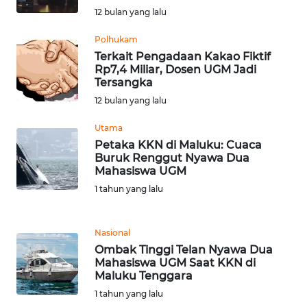
WN
12 bulan yang lalu
TAPANULI
TENGAH
Polhukam
Terkait Pengadaan Kakao Fiktif
Rp7,4 Miliar, Dosen UGM Jadi
WN DELI
Tersangka
SERDANG
12 bulan yang lalu
WN
Utama
TEBING
Petaka KKN di Maluku: Cuaca
TINGGI
Buruk Renggut Nyawa Dua
Mahasiswa UGM
1 tahun yang lalu
WN
PAKPAK
Nasional
WN
Ombak Tinggi Telan Nyawa Dua
KARAWANG
Mahasiswa UGM Saat KKN di
Maluku Tenggara
WN
1 tahun yang lalu
BEKASI