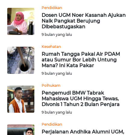
Pendidikan
WN
Dosen UGM Noer Kasanah Ajukan
KALTARA
Naik Pangkat Berujung
Dibebastugaskan
WN
9 bulan yang lalu
KALSEL
Kesehatan
Rumah Tangga Pakai Air PDAM
WN
atau Sumur Bor Lebih Untung
KALTIM
Mana? Ini Kata Pakar
9 bulan yang lalu
WN
SULSEL
Polhukam
Pengemudi BMW Tabrak
Mahasiswa UGM Hingga Tewas,
WN
Divonis 1 Tahun 2 Bulan Penjara
GORONTALO
9 bulan yang lalu
WN
Pendidikan
SULUT
Perjalanan Andhika Alumni UGM,