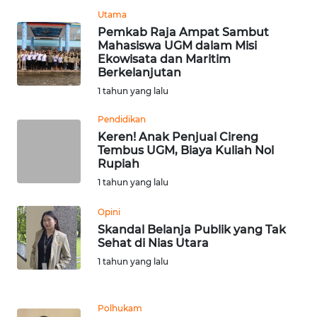
Utama
Pemkab Raja Ampat Sambut
WN
Mahasiswa UGM dalam Misi
BOGOR
Ekowisata dan Maritim
Berkelanjutan
WN
1 tahun yang lalu
DEPOK
Pendidikan
Keren! Anak Penjual Cireng
WN
Tembus UGM, Biaya Kuliah Nol
TAPANULI
Rupiah
UTARA
1 tahun yang lalu
WN
Opini
SAMOSIR
Skandal Belanja Publik yang Tak
Sehat di Nias Utara
WN
1 tahun yang lalu
PADANG
LAWAS
Polhukam