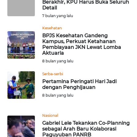
Berakhir, KPU Harus Buka Seluruh
Detail
WN
7 bulan yang lalu
BABEL
Kesehatan
BPJS Kesehatan Gandeng
WN
Kampus, Perkuat Ketahanan
SUMBAR
Pembiayaan JKN Lewat Lomba
Aktuaria
WN
8 bulan yang lalu
SUMSEL
Serba-serbi
Pertamina Peringati Hari Jadi
WN
dengan Penghijauan
BENGKULU
8 bulan yang lalu
WN
LAMPUNG
Nasional
Gabriel Lele Tekankan Co-Planning
WN
sebagai Arah Baru Kolaborasi
JATENG
Paguyuban PANRB