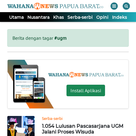
Utama
Nusantara
Khas
Serba-serbi
Opini
Indeks
WAHANA
Tutup
TV
Berita dengan tagar
#ugm
UTAMA
NUSANTARA
KHAS
Install Aplikasi
SERBA-
SERBI
Serba-serbi
1.054 Lulusan Pascasarjana UGM
OPINI
Jalani Proses Wisuda