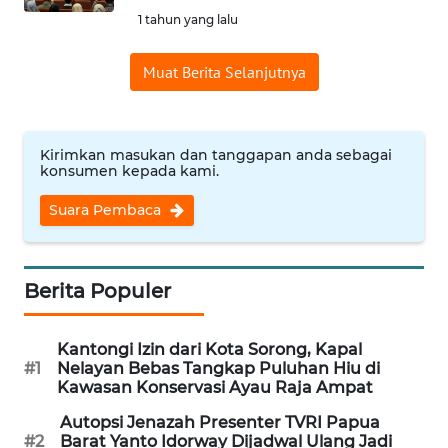
1 tahun yang lalu
WN
INDRAMAYU
Muat Berita Selanjutnya
WN
KUNINGAN
Kirimkan masukan dan tanggapan anda sebagai
konsumen kepada kami.
WN
MAJALENGKA
Suara Pembaca
WN
SUBANG
Berita Populer
WN
Kantongi Izin dari Kota Sorong, Kapal
SUKABUMI
#1
Nelayan Bebas Tangkap Puluhan Hiu di
Kawasan Konservasi Ayau Raja Ampat
WN
Autopsi Jenazah Presenter TVRI Papua
PURWAKARTA
#2
Barat Yanto Idorway Dijadwal Ulang Jadi