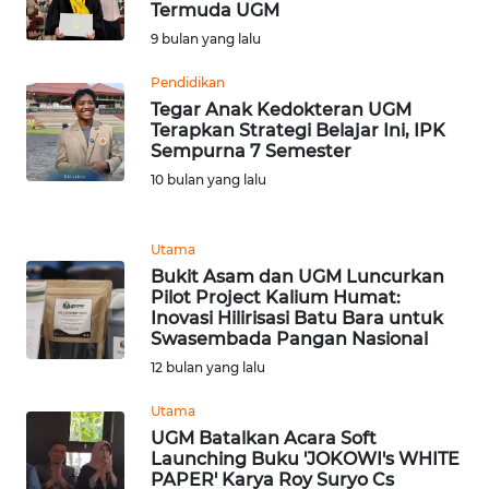
Termuda UGM
9 bulan yang lalu
WN
TAPANULI
Pendidikan
SELATAN
Tegar Anak Kedokteran UGM
Terapkan Strategi Belajar Ini, IPK
Sempurna 7 Semester
WN
10 bulan yang lalu
TANJUNG
LESUNG
Utama
WN
Bukit Asam dan UGM Luncurkan
KARO
Pilot Project Kalium Humat:
Inovasi Hilirisasi Batu Bara untuk
Swasembada Pangan Nasional
WN
SIMALUNGUN
12 bulan yang lalu
Utama
WN
UGM Batalkan Acara Soft
LABUHANBATU
Launching Buku 'JOKOWI's WHITE
PAPER' Karya Roy Suryo Cs