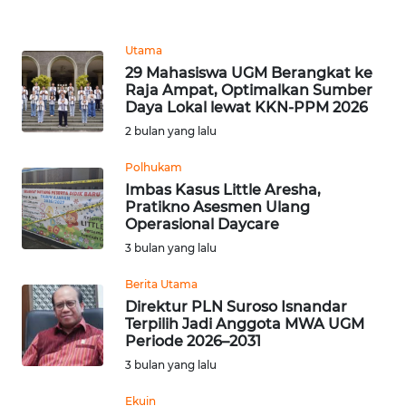
REDAKSI
Utama
KARIR
29 Mahasiswa UGM Berangkat ke
Raja Ampat, Optimalkan Sumber
DISCLAIMER
Daya Lokal lewat KKN-PPM 2026
2 bulan yang lalu
Wahana
Polhukam
News
Regional
Imbas Kasus Little Aresha,
Pratikno Asesmen Ulang
Operasional Daycare
WN
3 bulan yang lalu
SUMUT
Berita Utama
WN
Direktur PLN Suroso Isnandar
JAKARTA
Terpilih Jadi Anggota MWA UGM
Periode 2026–2031
3 bulan yang lalu
WN
JABAR
Ekuin