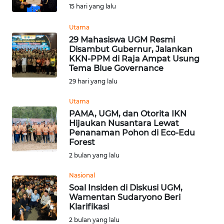
15 hari yang lalu
Informasi
Utama
INDEKS
29 Mahasiswa UGM Resmi
BERITA
Disambut Gubernur, Jalankan
KKN-PPM di Raja Ampat Usung
Tema Blue Governance
KONTAK
KAMI
29 hari yang lalu
Utama
INFO
PAMA, UGM, dan Otorita IKN
IKLAN
Hijaukan Nusantara Lewat
Penanaman Pohon di Eco-Edu
Forest
TENTANG
KAMI
2 bulan yang lalu
Nasional
PEDOMAN
Soal Insiden di Diskusi UGM,
MEDIA
Wamentan Sudaryono Beri
SIBER
Klarifikasi
2 bulan yang lalu