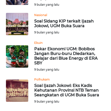
9 bulan yang lalu
WN
Nasional
NUSANTARA
Soal Sidang KIP terkait Ijazah
Jokowi, UGM Buka Suara
WN
9 bulan yang lalu
JOGJA
Ekuin
WN
Pakar Ekonomi UGM: Bobibos
JATIM
Jangan Buru-buru Diedarkan,
Belajar dari Blue Energy di ERA
SBY
WN
9 bulan yang lalu
BALI
Polhukam
WN
Soal Ijazah Jokowi: Eks Kadis
KALBAR
Kehutanan Provinsi NTB Teman
Seangkatan di UGM Buka Suara
9 bulan yang lalu
WN
KALTENG