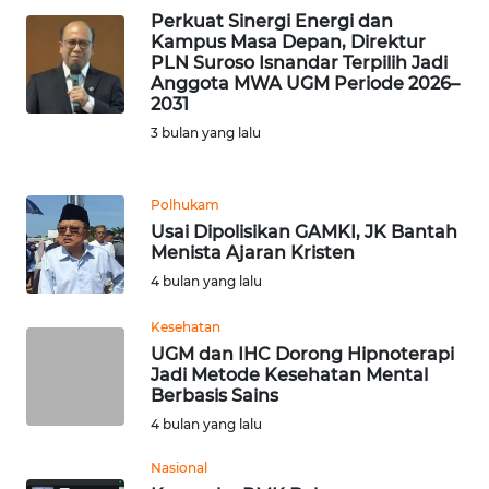
Perkuat Sinergi Energi dan
WN
Kampus Masa Depan, Direktur
BANTEN
PLN Suroso Isnandar Terpilih Jadi
Anggota MWA UGM Periode 2026–
2031
WN
3 bulan yang lalu
NTT
WN
Polhukam
KEPRI
Usai Dipolisikan GAMKI, JK Bantah
Menista Ajaran Kristen
WN
4 bulan yang lalu
PAPUA
Kesehatan
UGM dan IHC Dorong Hipnoterapi
WN
Jadi Metode Kesehatan Mental
PAPUA
Berbasis Sains
BARAT
4 bulan yang lalu
WN
Nasional
RIAU