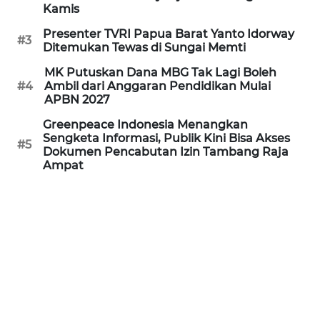
Kamis
WN
Presenter TVRI Papua Barat Yanto Idorway
PRIANGAN
#3
Ditemukan Tewas di Sungai Memti
TIMUR
MK Putuskan Dana MBG Tak Lagi Boleh
#4
Ambil dari Anggaran Pendidikan Mulai
WN
APBN 2027
SEMARANG
Greenpeace Indonesia Menangkan
Sengketa Informasi, Publik Kini Bisa Akses
WN
#5
Dokumen Pencabutan Izin Tambang Raja
SOLO
Ampat
WN
BOROBUDUR
WN
MADURA
WN
SURABAYA