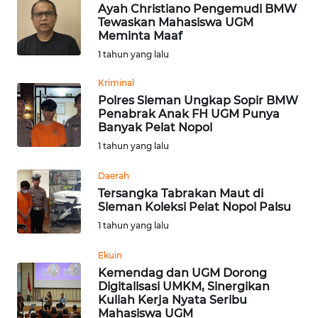
Ayah Christiano Pengemudi BMW
WN
Tewaskan Mahasiswa UGM
SUMEDANG
Meminta Maaf
1 tahun yang lalu
WN
CIANJUR
Kriminal
Polres Sleman Ungkap Sopir BMW
Penabrak Anak FH UGM Punya
WN
Banyak Pelat Nopol
KEPULAUAN
SERIBU
1 tahun yang lalu
Daerah
WN
Tersangka Tabrakan Maut di
TANGERANG
Sleman Koleksi Pelat Nopol Palsu
1 tahun yang lalu
WN
BINJAI
Ekuin
Kemendag dan UGM Dorong
Digitalisasi UMKM, Sinergikan
WN
Kuliah Kerja Nyata Seribu
CIREBON
Mahasiswa UGM