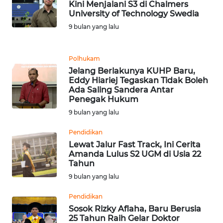
Kini Menjalani S3 di Chalmers
University of Technology Swedia
WN
MALUKU
9 bulan yang lalu
WN
Polhukam
MALUT
Jelang Berlakunya KUHP Baru,
Eddy Hiariej Tegaskan Tidak Boleh
Ada Saling Sandera Antar
WN
Penegak Hukum
DAIRI
9 bulan yang lalu
WN
Pendidikan
DANAU
Lewat Jalur Fast Track, Ini Cerita
TOBA
Amanda Lulus S2 UGM di Usia 22
Tahun
WN
9 bulan yang lalu
NIAS
Pendidikan
Sosok Rizky Aflaha, Baru Berusia
WN
25 Tahun Raih Gelar Doktor
LANGKAT