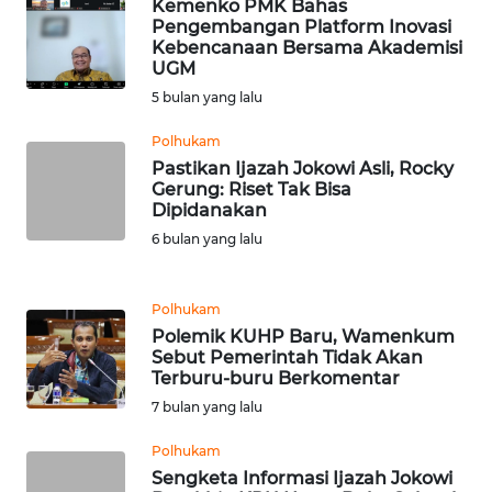
Kemenko PMK Bahas
Pengembangan Platform Inovasi
Kebencanaan Bersama Akademisi
WN
UGM
SERAMBI
5 bulan yang lalu
WN
Polhukam
JAMBI
Pastikan Ijazah Jokowi Asli, Rocky
Gerung: Riset Tak Bisa
Dipidanakan
WN
SULTRA
6 bulan yang lalu
WN
Polhukam
NTB
Polemik KUHP Baru, Wamenkum
Sebut Pemerintah Tidak Akan
Terburu-buru Berkomentar
WN
SULTENG
7 bulan yang lalu
Polhukam
WN
Sengketa Informasi Ijazah Jokowi
SULBAR