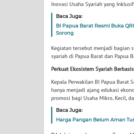
WN
Inovasi Usaha Syariah yang Inklusif
BANTEN
Baca Juga:
WN
BI Papua Barat Resmi Buka QRIS
NTT
Sorong
WN
Kegiatan tersebut menjadi bagian
KEPRI
syariah di Papua Barat dan Papua B
Perkuat Ekosistem Syariah Berbasi
WN
PAPUA
Kepala Perwakilan BI Papua Barat 
hanya menjadi ajang edukasi ekono
WN
promosi bagi Usaha Mikro, Kecil, 
PAPUA
BARAT
Baca Juga:
WN
Harga Pangan Belum Aman Turut
RIAU