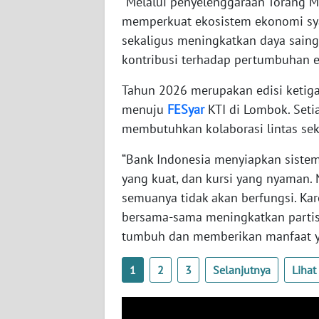
“Melalui penyelenggaraan Torang 
WN
memperkuat ekosistem ekonomi syar
SERAMBI
sekaligus meningkatkan daya sa
kontribusi terhadap pertumbuhan e
WN
JAMBI
Tahun 2026 merupakan edisi ketig
menuju
FESyar
KTI di Lombok. Set
WN
membutuhkan kolaborasi lintas sek
SULTRA
“Bank Indonesia menyiapkan siste
WN
yang kuat, dan kursi yang nyaman.
NTB
semuanya tidak akan berfungsi. Kar
bersama-sama meningkatkan partis
WN
tumbuh dan memberikan manfaat yan
SULTENG
1
2
3
Selanjutnya
Liha
WN
SULBAR