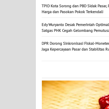
WN
TPID Kota Sorong dan PBD Sidak Pasar, 
KALTARA
Harga dan Pasokan Pokok Terkendali
WN
Edy Wuryanto Desak Pemerintah Optima
KALSEL
Satgas PHK Cegah Gelombang Pemutusa
WN
DPR Dorong Sinkronisasi Fiskal-Monete
KALTIM
Jaga Kepercayaan Pasar dan Stabilitas R
WN
SULSEL
WN
GORONTALO
WN
SULUT