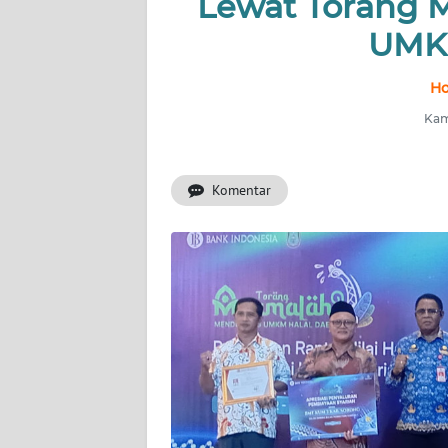
Lewat Torang 
UMKM
INDEKS
BERITA
Ho
KONTAK
Kami
KAMI
Komentar
INFO
IKLAN
TENTANG
KAMI
PEDOMAN
MEDIA
SIBER
REDAKSI