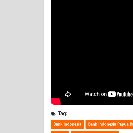
WN
BABEL
WN
SUMBAR
WN
SUMSEL
WN
BENGKULU
WN
LAMPUNG
Tag:
WN
JATENG
Bank Indonesia
Bank Indonesia Papua B