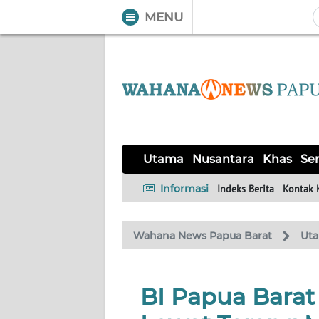
MENU
WAHANA
Tutup
TV
UTAMA
NUSANTARA
Utama
Nusantara
Khas
Ser
KHAS
Informasi
Indeks Berita
Kontak 
SERBA-
Wahana News Papua Barat
Ut
SERBI
OPINI
BI Papua Barat
Informasi