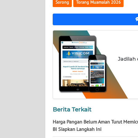
Sorong
Torang Muamalah 2026
WN
NUSANTARA
WN
JOGJA
WN
JATIM
Jadilah
WN
BALI
WN
KALBAR
Berita Terkait
WN
Harga Pangan Belum Aman Turut Memicu 
KALTENG
BI Siapkan Langkah Ini