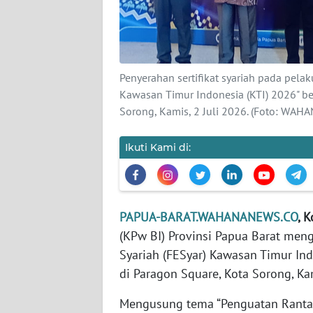
KARIR
DISCLAIMER
Penyerahan sertifikat syariah pada pela
Kawasan Timur Indonesia (KTI) 2026" b
Wahana
Sorong, Kamis, 2 Juli 2026. (Foto: WA
News
Regional
Ikuti Kami di:
WN
SUMUT
PAPUA-BARAT.WAHANANEWS.CO
, 
WN
JAKARTA
(KPw BI) Provinsi Papua Barat meng
Syariah (FESyar) Kawasan Timur In
WN
di Paragon Square, Kota Sorong, Kam
JABAR
Mengusung tema “Penguatan Rantai 