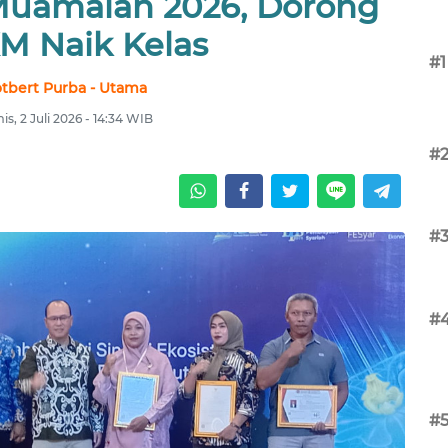
Muamalah 2026, Dorong
 Naik Kelas
#1
tbert Purba - Utama
s, 2 Juli 2026 - 14:34 WIB
#
#
#
#