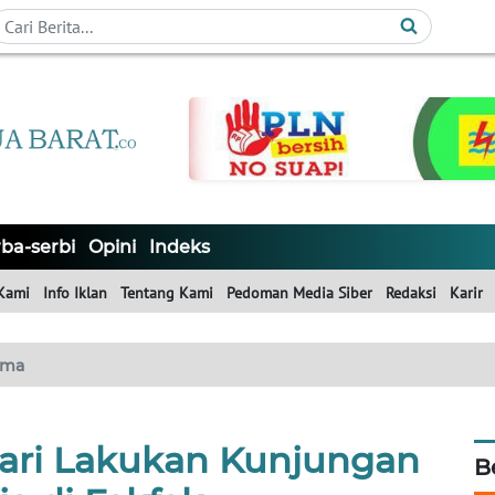
ba-serbi
Opini
Indeks
Kami
Info Iklan
Tentang Kami
Pedoman Media Siber
Redaksi
Karir
ama
ri Lakukan Kunjungan
B