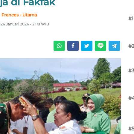
ja di Fakfak
Frances - Utama
#1
 24 Januari 2024 - 21:18 WIB
#
#
#
#