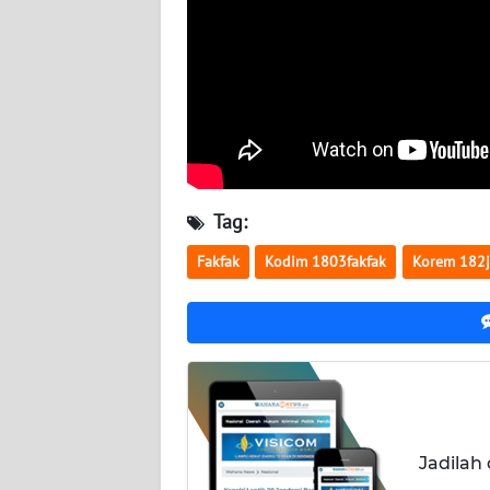
WN
BABEL
WN
SUMBAR
WN
SUMSEL
Tag:
Fakfak
Kodim 1803fakfak
Korem 182j
WN
BENGKULU
WN
LAMPUNG
WN
JATENG
Jadilah