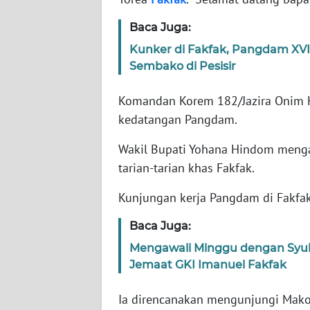
WN
BANTEN
Baca Juga:
Kunker di Fakfak, Pangdam XVII
WN
Sembako di Pesisir
NTT
Komandan Korem 182/Jazira Onim K
WN
kedatangan Pangdam.
KEPRI
Wakil Bupati Yohana Hindom mengal
WN
tarian-tarian khas Fakfak.
PAPUA
Kunjungan kerja Pangdam di Fakfa
WN
PAPUA
Baca Juga:
BARAT
Mengawali Minggu dengan Syuk
Jemaat GKI Imanuel Fakfak
WN
RIAU
Ia direncanakan mengunjungi Mako