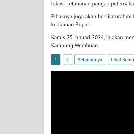
lokasi ketahanan pangan peternaka
WN
SERAMBI
Pihaknya juga akan bersilaturahm
kediaman Bupati.
WN
JAMBI
Kamis 25 Januari 2024, ia akan me
Kampung Werabuan.
WN
SULTRA
1
2
Selanjutnya
Lihat Sem
WN
NTB
WN
SULTENG
WN
SULBAR