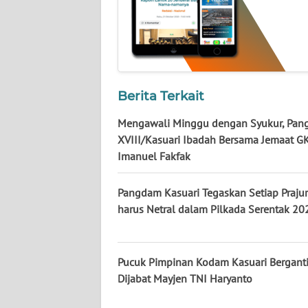
WN
NUSANTARA
WN
JOGJA
Berita Terkait
WN
Mengawali Minggu dengan Syukur, Pa
JATIM
XVIII/Kasuari Ibadah Bersama Jemaat G
Imanuel Fakfak
WN
BALI
Pangdam Kasuari Tegaskan Setiap Prajur
harus Netral dalam Pilkada Serentak 20
WN
KALBAR
Pucuk Pimpinan Kodam Kasuari Berganti,
WN
Dijabat Mayjen TNI Haryanto
KALTENG