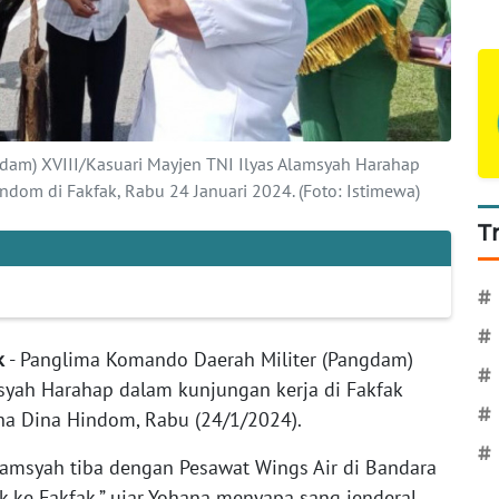
dam) XVIII/Kasuari Mayjen TNI Ilyas Alamsyah Harahap
ndom di Fakfak, Rabu 24 Januari 2024. (Foto: Istimewa)
T
#
#
k
- Panglima Komando Daerah Militer (Pangdam)
#
msyah Harahap dalam kunjungan kerja di Fakfak
#
na Dina Hindom, Rabu (24/1/2024).
#
Alamsyah tiba dengan Pesawat Wings Air di Bandara
k ke Fakfak,” ujar Yohana menyapa sang jenderal.