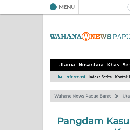
MENU
WAHANA
Tutup
TV
UTAMA
NUSANTARA
Utama
Nusantara
Khas
Ser
KHAS
Informasi
Indeks Berita
Kontak 
SERBA-
Wahana News Papua Barat
Ut
SERBI
OPINI
Pangdam Kasua
Informasi