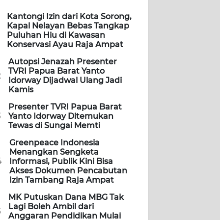
Kantongi Izin dari Kota Sorong,
Kapal Nelayan Bebas Tangkap
Puluhan Hiu di Kawasan
Konservasi Ayau Raja Ampat
Autopsi Jenazah Presenter
TVRI Papua Barat Yanto
2
Idorway Dijadwal Ulang Jadi
Kamis
Presenter TVRI Papua Barat
3
Yanto Idorway Ditemukan
Tewas di Sungai Memti
Greenpeace Indonesia
Menangkan Sengketa
4
Informasi, Publik Kini Bisa
Akses Dokumen Pencabutan
Izin Tambang Raja Ampat
MK Putuskan Dana MBG Tak
Lagi Boleh Ambil dari
5
Anggaran Pendidikan Mulai