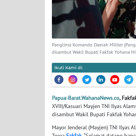
KARIR
DISCLAIMER
Wahana
Panglima Komando Daerah Militer (Pang
News
disambut Wakil Bupati Fakfak Yohana Hi
Regional
Ikuti Kami di:
WN
SUMUT
WN
Papua-Barat.WahanaNews.co
, Fakfa
JAKARTA
XVIII/Kasuari Mayjen TNI Ilyas Ala
disambut Wakil Bupati Fakfak Yoha
WN
JABAR
Mayor Jenderal (Mayjen) TNI Ilyas 
Torea
Fakfak
. “Selamat datang bapa