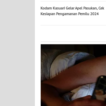
WN
Kodam Kasuari Gelar Apel Pasukan, Cek
KALTARA
Kesiapan Pengamanan Pemilu 2024
WN
KALSEL
WN
KALTIM
WN
SULSEL
WN
GORONTALO
WN
SULUT