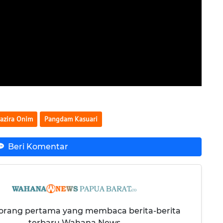
azira Onim
Pangdam Kasuari
Beri Komentar
 orang pertama yang membaca berita-berita
terbaru Wahana News