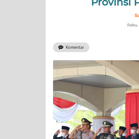
Provinsi 
INDEKS
S
BERITA
Rabu, 
KONTAK
KAMI
Komentar
INFO
IKLAN
TENTANG
KAMI
PEDOMAN
MEDIA
SIBER
REDAKSI