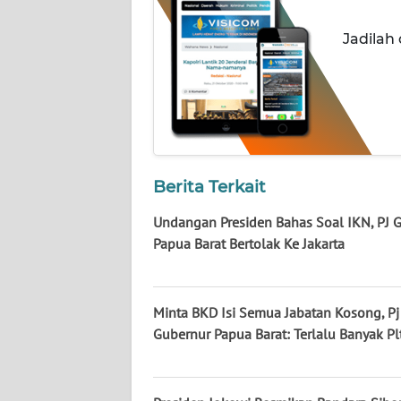
WN
KALTARA
Jadilah
WN
KALSEL
WN
KALTIM
Berita Terkait
WN
Undangan Presiden Bahas Soal IKN, PJ 
SULSEL
Papua Barat Bertolak Ke Jakarta
WN
GORONTALO
Minta BKD Isi Semua Jabatan Kosong, Pj
Gubernur Papua Barat: Terlalu Banyak Pl
WN
SULUT