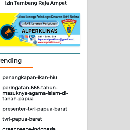
Izin Tambang Raja Ampat
rending
penangkapan-ikan-hiu
peringatan-666-tahun-
masuknya-agama-islam-di-
tanah-papua
presenter-tvri-papua-barat
tvri-papua-barat
greenpeace-indonesia