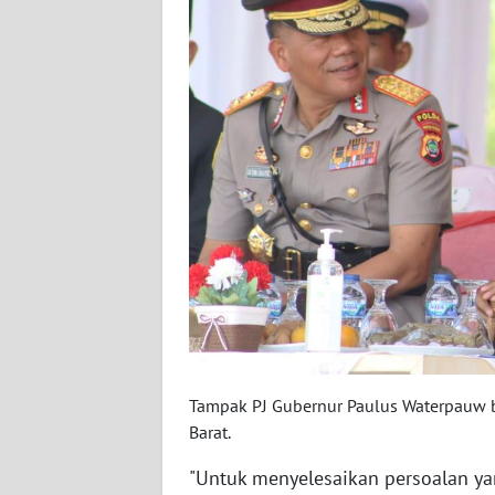
WN
SERAMBI
WN
JAMBI
WN
SULTRA
WN
NTB
WN
SULTENG
Tampak PJ Gubernur Paulus Waterpauw 
Barat.
WN
SULBAR
"Untuk menyelesaikan persoalan yan