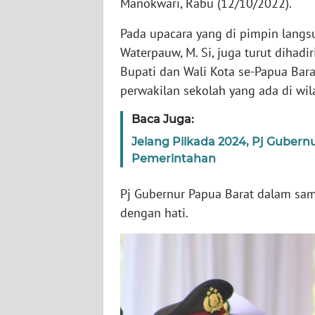
Manokwari, Rabu (12/10/2022).
WN
BANTEN
Pada upacara yang di pimpin langsu
Waterpauw, M. Si, juga turut dihadi
WN
Bupati dan Wali Kota se-Papua Bar
NTT
perwakilan sekolah yang ada di wi
WN
Baca Juga:
KEPRI
Jelang Pilkada 2024, Pj Guber
Pemerintahan
WN
PAPUA
Pj Gubernur Papua Barat dalam sa
dengan hati.
WN
PAPUA
BARAT
WN
RIAU