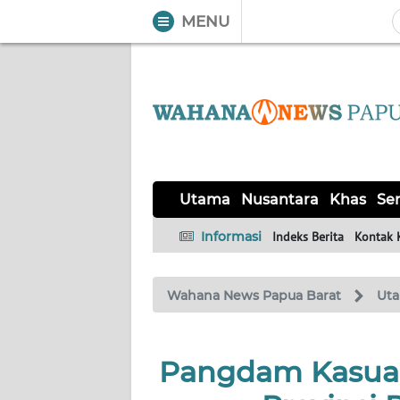
MENU
WAHANA
Tutup
TV
UTAMA
NUSANTARA
Utama
Nusantara
Khas
Ser
KHAS
Informasi
Indeks Berita
Kontak 
SERBA-
Wahana News Papua Barat
Ut
SERBI
OPINI
Pangdam Kasuar
Informasi