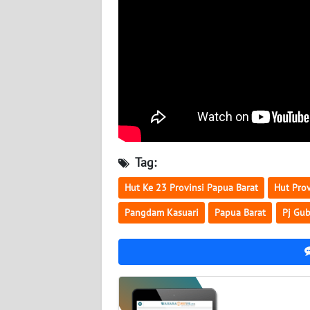
WN
NUSANTARA
WN
JOGJA
WN
JATIM
Tag:
WN
BALI
Hut Ke 23 Provinsi Papua Barat
Hut Prov
Pangdam Kasuari
Papua Barat
Pj Gub
WN
KALBAR
WN
KALTENG