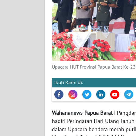
KARIR
DISCLAIMER
Wahana
News
Regional
Upacara HUT Provinsi Papua Barat Ke-23,
WN
SUMUT
Ikuti Kami di:
WN
JAKARTA
Wahananews-Papua Barat |
Pangdam 
WN
hadiri Peringatan Hari Ulang Tahun
JABAR
dalam Upacara bendera merah putih