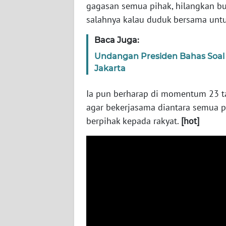
gagasan semua pihak, hilangkan b
WN
salahnya kalau duduk bersama untuk
BABEL
Baca Juga:
WN
Undangan Presiden Bahas Soal 
SUMBAR
Jakarta
WN
Ia pun berharap di momentum 23 ta
SUMSEL
agar bekerjasama diantara semua 
berpihak kepada rakyat.
[hot]
WN
BENGKULU
WN
LAMPUNG
WN
JATENG