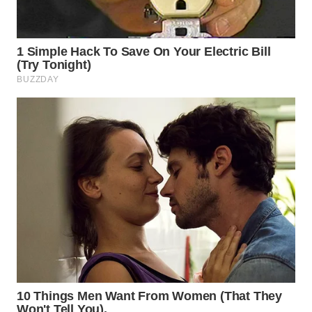
WN
NATUNA
WN
BINTAN
WN
MANDALIKA
WN
LIKUPANG
WN
LABUANBAJO
WN
BORNEO