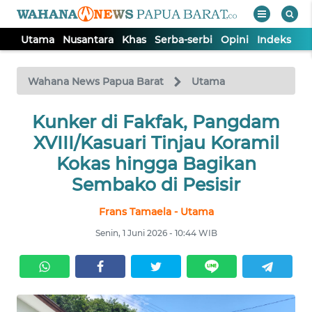
Utama
Nusantara
Khas
Serba-serbi
Opini
Indeks
WAHANA
Tutup
TV
Wahana News Papua Barat
Utama
UTAMA
Kunker di Fakfak, Pangdam
XVIII/Kasuari Tinjau Koramil
NUSANTARA
Kokas hingga Bagikan
Sembako di Pesisir
KHAS
Frans Tamaela - Utama
Senin, 1 Juni 2026 - 10:44 WIB
SERBA-
SERBI
OPINI