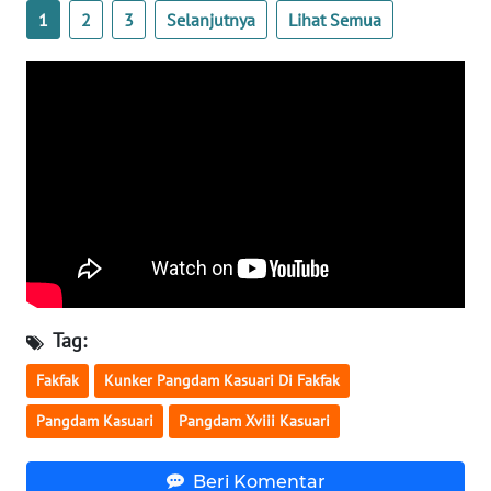
1
2
3
Selanjutnya
Lihat Semua
WN
NUSANTARA
WN
JOGJA
WN
JATIM
WN
BALI
Tag:
WN
Fakfak
Kunker Pangdam Kasuari Di Fakfak
KALBAR
Pangdam Kasuari
Pangdam Xviii Kasuari
WN
KALTENG
Beri Komentar