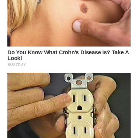
WN
PRIANGAN
TIMUR
WN
SEMARANG
WN
SOLO
WN
BOROBUDUR
WN
MADURA
WN
SURABAYA