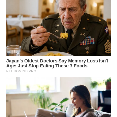
WN
TAPANULI
TENGAH
WN DELI
SERDANG
WN
TEBING
TINGGI
WN
PAKPAK
WN
KARAWANG
WN
BEKASI