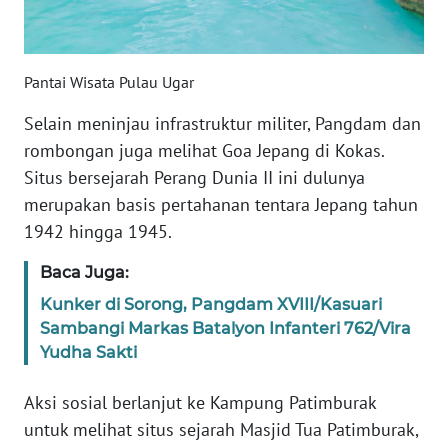
WN
SERAMBI
Pantai Wisata Pulau Ugar
Selain meninjau infrastruktur militer, Pangdam dan
WN
JAMBI
rombongan juga melihat Goa Jepang di Kokas.
Situs bersejarah Perang Dunia II ini dulunya
WN
merupakan basis pertahanan tentara Jepang tahun
SULTRA
1942 hingga 1945.
WN
Baca Juga:
NTB
Kunker di Sorong, Pangdam XVIII/Kasuari
Sambangi Markas Batalyon Infanteri 762/Vira
WN
Yudha Sakti
SULTENG
Aksi sosial berlanjut ke Kampung Patimburak
WN
untuk melihat situs sejarah Masjid Tua Patimburak,
SULBAR