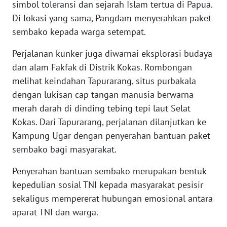
simbol toleransi dan sejarah Islam tertua di Papua.
Di lokasi yang sama, Pangdam menyerahkan paket
WN
sembako kepada warga setempat.
BABEL
Perjalanan kunker juga diwarnai eksplorasi budaya
WN
dan alam Fakfak di Distrik Kokas. Rombongan
SUMBAR
melihat keindahan Tapurarang, situs purbakala
dengan lukisan cap tangan manusia berwarna
WN
merah darah di dinding tebing tepi laut Selat
SUMSEL
Kokas. Dari Tapurarang, perjalanan dilanjutkan ke
Kampung Ugar dengan penyerahan bantuan paket
WN
BENGKULU
sembako bagi masyarakat.
Penyerahan bantuan sembako merupakan bentuk
WN
LAMPUNG
kepedulian sosial TNI kepada masyarakat pesisir
sekaligus mempererat hubungan emosional antara
WN
aparat TNI dan warga.
JATENG