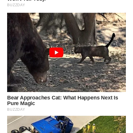
Wahana
Media
Group
WAHANA
NEWS
WAHANA
TANI
WAHANA
ADVOKAT
WAHANA
INFRASTRUKTUR
WAHANA
KONSUMEN