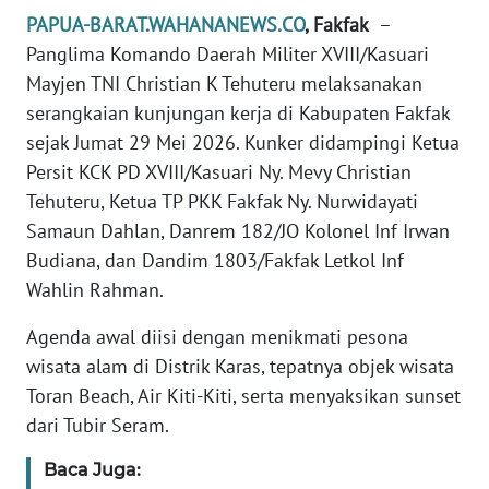
REDAKSI
PAPUA-BARAT.WAHANANEWS.CO
, Fakfak
–
Panglima Komando Daerah Militer XVIII/Kasuari
KARIR
Mayjen TNI Christian K Tehuteru melaksanakan
serangkaian kunjungan kerja di Kabupaten Fakfak
DISCLAIMER
sejak Jumat 29 Mei 2026. Kunker didampingi Ketua
Persit KCK PD XVIII/Kasuari Ny. Mevy Christian
Wahana
Tehuteru, Ketua TP PKK Fakfak Ny. Nurwidayati
News
Regional
Samaun Dahlan, Danrem 182/JO Kolonel Inf Irwan
Budiana, dan Dandim 1803/Fakfak Letkol Inf
WN
Wahlin Rahman.
SUMUT
Agenda awal diisi dengan menikmati pesona
WN
wisata alam di Distrik Karas, tepatnya objek wisata
JAKARTA
Toran Beach, Air Kiti-Kiti, serta menyaksikan sunset
dari Tubir Seram.
WN
JABAR
Baca Juga: