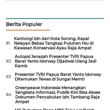
KARING
NEWS
Berita Populer
JURNAL
MARITIM
Kantongi Izin dari Kota Sorong, Kapal
#1
Nelayan Bebas Tangkap Puluhan Hiu di
HUMBANG
Kawasan Konservasi Ayau Raja Ampat
NEWS
Autopsi Jenazah Presenter TVRI Papua
#2
Barat Yanto Idorway Dijadwal Ulang Jadi
GARONGGANG
Kamis
NEWS
Presenter TVRI Papua Barat Yanto Idorway
#3
Ditemukan Tewas di Sungai Memti
FISUELRI
ID
Greenpeace Indonesia Menangkan
Sengketa Informasi, Publik Kini Bisa Akses
#4
Dokumen Pencabutan Izin Tambang Raja
ENERGI
Ampat
NEWS