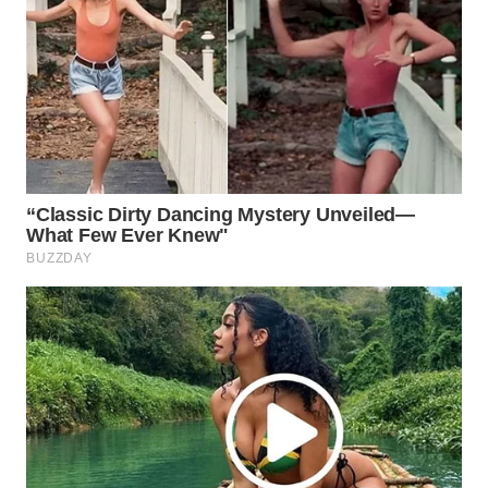
WAHANA
SPORT
WAHANA
UMKM
WAHANA
SELEB
WAHANA
PERSONA
WAHANA
OTOMOTIF
WAHANA
HEALTH