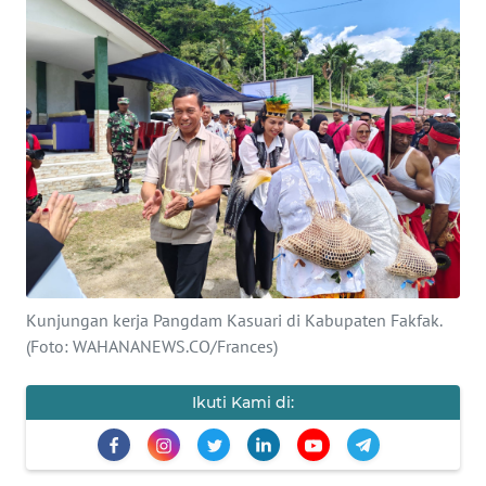
Informasi
INDEKS
BERITA
KONTAK
KAMI
INFO
IKLAN
TENTANG
Kunjungan kerja Pangdam Kasuari di Kabupaten Fakfak.
KAMI
(Foto: WAHANANEWS.CO/Frances)
PEDOMAN
Ikuti Kami di:
MEDIA
SIBER