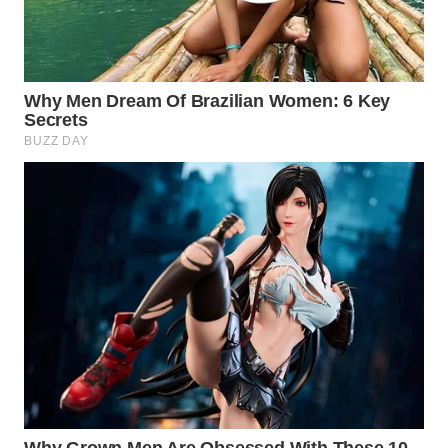
WAHANA
DESA
WISATA
LAPAK
WAHANA
Wahana
Network
KONSUMEN
LISTRIK
MASYARAKAT
KELISTRIKAN
WALINKI
ID