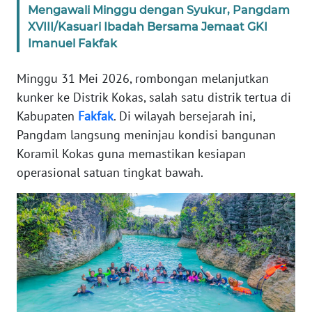
Mengawali Minggu dengan Syukur, Pangdam
WN
XVIII/Kasuari Ibadah Bersama Jemaat GKI
BANTEN
Imanuel Fakfak
WN
Minggu 31 Mei 2026, rombongan melanjutkan
NTT
kunker ke Distrik Kokas, salah satu distrik tertua di
Kabupaten
Fakfak
. Di wilayah bersejarah ini,
WN
Pangdam langsung meninjau kondisi bangunan
KEPRI
Koramil Kokas guna memastikan kesiapan
operasional satuan tingkat bawah.
WN
PAPUA
WN
PAPUA
BARAT
WN
RIAU