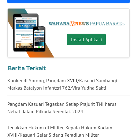
WN
KALTARA
WN
Install Aplikasi
KALSEL
WN
KALTIM
Berita Terkait
WN
Kunker di Sorong, Pangdam XVIII/Kasuari Sambangi
SULSEL
Markas Batalyon Infanteri 762/Vira Yudha Sakti
WN
Pangdam Kasuari Tegaskan Setiap Prajurit TNI harus
GORONTALO
Netral dalam Pilkada Serentak 2024
WN
Tegakkan Hukum di Militer, Kepala Hukum Kodam
SULUT
XVIII/Kasuari Gelar Sidang Peradilan Militer