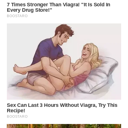
WN
SUMEDANG
WN
CIANJUR
WN
KEPULAUAN
SERIBU
WN
TANGERANG
WN
BINJAI
WN
CIREBON