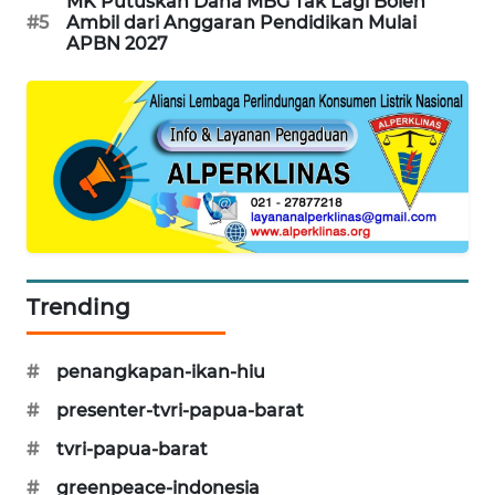
MK Putuskan Dana MBG Tak Lagi Boleh
#5
Ambil dari Anggaran Pendidikan Mulai
CILEUNGSI
APBN 2027
NEWS
BERKAT
NEWS
BERAMPU
NEWS
ANUGERAH
NEWS
Trending
AKHLAK
#
penangkapan-ikan-hiu
ID
#
presenter-tvri-papua-barat
PERAPKI
#
tvri-papua-barat
NEWS
#
greenpeace-indonesia