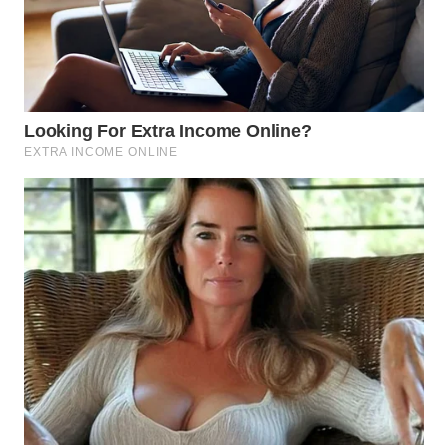
WN
BOGOR
WN
DEPOK
WN
TAPANULI
UTARA
WN
SAMOSIR
WN
PADANG
LAWAS