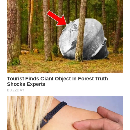
WN
INDRAMAYU
WN
KUNINGAN
WN
MAJALENGKA
WN
SUBANG
WN
SUKABUMI
WN
PURWAKARTA