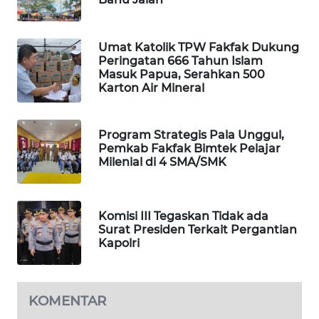
SIBARAGAS
NEWS
Umat Katolik TPW Fakfak Dukung
Peringatan 666 Tahun Islam
Masuk Papua, Serahkan 500
METRO
Karton Air Mineral
SIANTAR
NEWS
Program Strategis Pala Unggul,
Pemkab Fakfak Bimtek Pelajar
METRO
Milenial di 4 SMA/SMK
MEDAN
NEWS
Komisi III Tegaskan Tidak ada
METRO
Surat Presiden Terkait Pergantian
JAKARTA
Kapolri
NEWS
KRT
KOMENTAR
NEWS