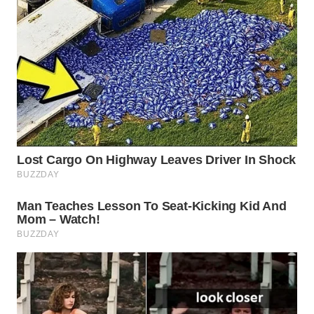
WAHANA
LISTRIK
WAHANA
TRAVEL
WAHANA
TV
WAHANANEWS
ID
WAHANANEWS
CO ID
WAHANANEWS
NET