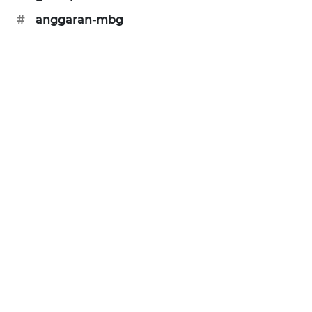
SONYA
#
anggaran-mbg
ASA
NEWS