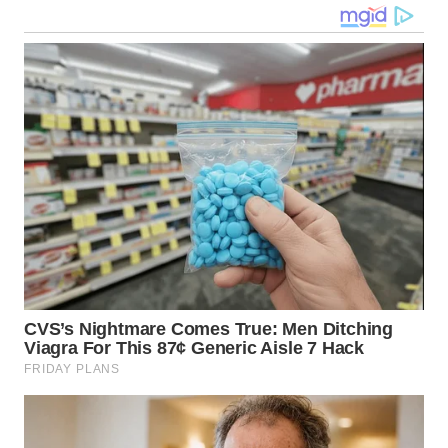
WN
TAPANULI
SELATAN
WN
TANJUNG
LESUNG
WN
KARO
WN
SIMALUNGUN
WN
LABUHANBATU