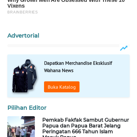
MAWAKA
ID
Advertorial
MARTABAT
NET
PLN
Dapatkan Merchandise Eksklusif
WATCH
Wahana News
MKLI
Buka Katalog
LPKKI
Pilihan Editor
LKKI
Pemkab Fakfak Sambut Gubernur
Papua dan Papua Barat Jelang
Peringatan 666 Tahun Islam
KOPEKLIN