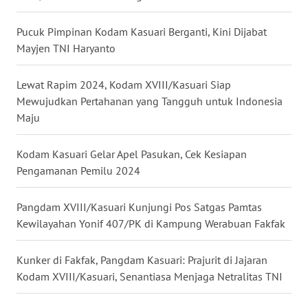
WN
Pucuk Pimpinan Kodam Kasuari Berganti, Kini Dijabat
MALUKU
Mayjen TNI Haryanto
WN
Lewat Rapim 2024, Kodam XVIII/Kasuari Siap
MALUT
Mewujudkan Pertahanan yang Tangguh untuk Indonesia
Maju
WN
DAIRI
Kodam Kasuari Gelar Apel Pasukan, Cek Kesiapan
Pengamanan Pemilu 2024
WN
DANAU
TOBA
Pangdam XVIII/Kasuari Kunjungi Pos Satgas Pamtas
Kewilayahan Yonif 407/PK di Kampung Werabuan Fakfak
WN
NIAS
Kunker di Fakfak, Pangdam Kasuari: Prajurit di Jajaran
Kodam XVIII/Kasuari, Senantiasa Menjaga Netralitas TNI
WN
LANGKAT