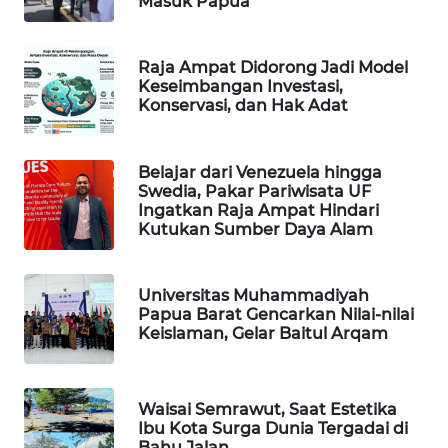
Masuk Papua
PORTAL
KONSUMEN
Raja Ampat Didorong Jadi Model
Keseimbangan Investasi,
Konservasi, dan Hak Adat
FORWAMKI
ALPERKLINAS
Belajar dari Venezuela hingga
Swedia, Pakar Pariwisata UF
Ingatkan Raja Ampat Hindari
FORJASIDA
Kutukan Sumber Daya Alam
TAMBANG
NEWS
Universitas Muhammadiyah
Papua Barat Gencarkan Nilai-nilai
Keislaman, Gelar Baitul Arqam
SITUNGIR
NEWS
Waisai Semrawut, Saat Estetika
SIDIKALANG
Ibu Kota Surga Dunia Tergadai di
NEWS
Bahu Jalan