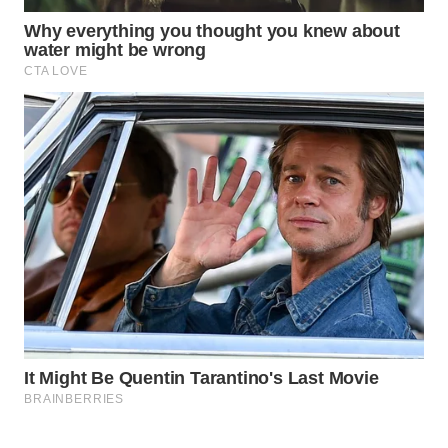
WAHANA
LISTRIK
WAHANA
TRAVEL
WAHANA
TV
WAHANANEWS
ID
WAHANANEWS
CO ID
WAHANANEWS
NET