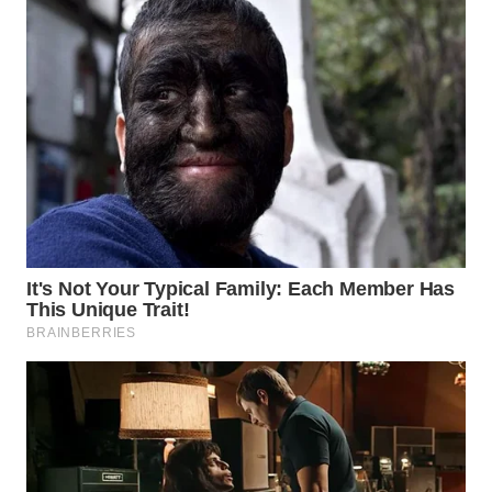
WN
BOGOR
WN
DEPOK
WN
TAPANULI
UTARA
WN
SAMOSIR
WN
PADANG
LAWAS