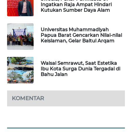
Ingatkan Raja Ampat Hindari
Kutukan Sumber Daya Alam
MAWAKA
ID
Universitas Muhammadiyah
Papua Barat Gencarkan Nilai-nilai
MARTABAT
Keislaman, Gelar Baitul Arqam
NET
PLN
Waisai Semrawut, Saat Estetika
WATCH
Ibu Kota Surga Dunia Tergadai di
Bahu Jalan
MKLI
LPKKI
KOMENTAR
LKKI
KOPEKLIN