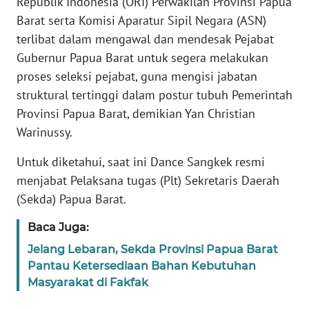
Republik Indonesia (ORI) Perwakilan Provinsi Papua
REDAKSI
Barat serta Komisi Aparatur Sipil Negara (ASN)
terlibat dalam mengawal dan mendesak Pejabat
KARIR
Gubernur Papua Barat untuk segera melakukan
proses seleksi pejabat, guna mengisi jabatan
DISCLAIMER
struktural tertinggi dalam postur tubuh Pemerintah
Provinsi Papua Barat, demikian Yan Christian
Wahana
News
Warinussy.
Regional
Untuk diketahui, saat ini Dance Sangkek resmi
WN
menjabat Pelaksana tugas (Plt) Sekretaris Daerah
SUMUT
(Sekda) Papua Barat.
Baca Juga:
WN
JAKARTA
Jelang Lebaran, Sekda Provinsi Papua Barat
Pantau Ketersediaan Bahan Kebutuhan
WN
Masyarakat di Fakfak
JABAR