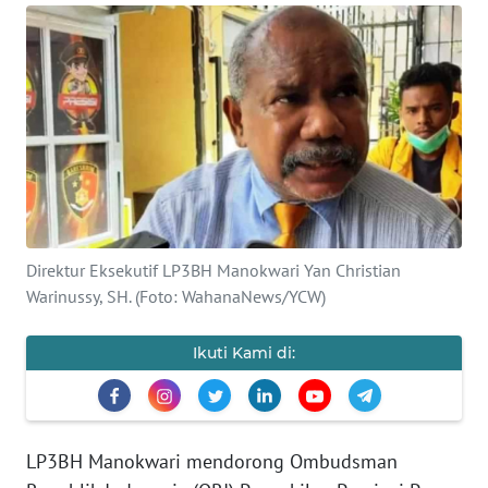
Informasi
INDEKS
BERITA
KONTAK
KAMI
INFO
IKLAN
Direktur Eksekutif LP3BH Manokwari Yan Christian
Warinussy, SH. (Foto: WahanaNews/YCW)
TENTANG
KAMI
Ikuti Kami di:
PEDOMAN
MEDIA
SIBER
LP3BH Manokwari mendorong Ombudsman