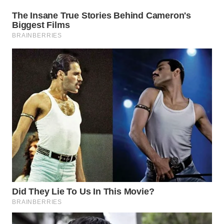
WN
TAPANULI
TENGAH
WN DELI
SERDANG
WN
TEBING
TINGGI
WN
PAKPAK
WN
KARAWANG
WN
BEKASI