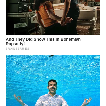
WN
SUMEDANG
WN
CIANJUR
WN
KEPULAUAN
SERIBU
WN
TANGERANG
WN
BINJAI
WN
CIREBON