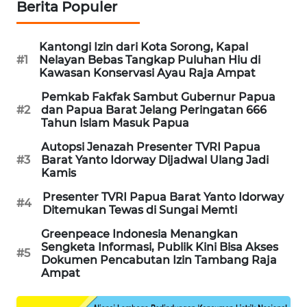
Berita Populer
PORTAL
KONSUMEN
Kantongi Izin dari Kota Sorong, Kapal
#1
Nelayan Bebas Tangkap Puluhan Hiu di
Kawasan Konservasi Ayau Raja Ampat
FORWAMKI
Pemkab Fakfak Sambut Gubernur Papua
#2
dan Papua Barat Jelang Peringatan 666
ALPERKLINAS
Tahun Islam Masuk Papua
Autopsi Jenazah Presenter TVRI Papua
FORJASIDA
#3
Barat Yanto Idorway Dijadwal Ulang Jadi
Kamis
TAMBANG
Presenter TVRI Papua Barat Yanto Idorway
NEWS
#4
Ditemukan Tewas di Sungai Memti
Greenpeace Indonesia Menangkan
SITUNGIR
Sengketa Informasi, Publik Kini Bisa Akses
NEWS
#5
Dokumen Pencabutan Izin Tambang Raja
Ampat
SIDIKALANG
NEWS