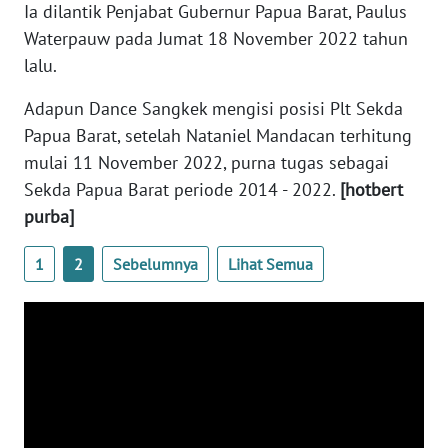
Ia dilantik Penjabat Gubernur Papua Barat, Paulus
WN
Waterpauw pada Jumat 18 November 2022 tahun
BANTEN
lalu.
Adapun Dance Sangkek mengisi posisi Plt Sekda
WN
NTT
Papua Barat, setelah Nataniel Mandacan terhitung
mulai 11 November 2022, purna tugas sebagai
WN
Sekda Papua Barat periode 2014 - 2022.
[hotbert
KEPRI
purba]
WN
1
2
Sebelumnya
Lihat Semua
PAPUA
WN
PAPUA
BARAT
WN
RIAU