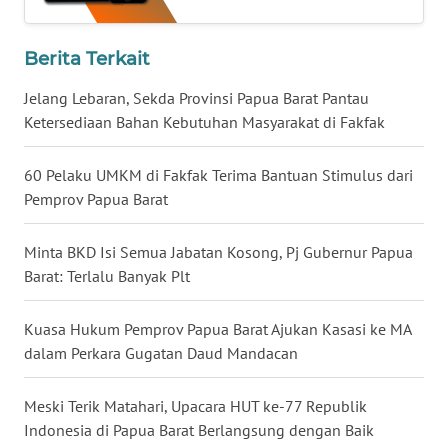
WN
Berita Terkait
BABEL
Jelang Lebaran, Sekda Provinsi Papua Barat Pantau
WN
Ketersediaan Bahan Kebutuhan Masyarakat di Fakfak
SUMBAR
60 Pelaku UMKM di Fakfak Terima Bantuan Stimulus dari
WN
Pemprov Papua Barat
SUMSEL
Minta BKD Isi Semua Jabatan Kosong, Pj Gubernur Papua
WN
Barat: Terlalu Banyak Plt
BENGKULU
Kuasa Hukum Pemprov Papua Barat Ajukan Kasasi ke MA
WN
dalam Perkara Gugatan Daud Mandacan
LAMPUNG
Meski Terik Matahari, Upacara HUT ke-77 Republik
WN
Indonesia di Papua Barat Berlangsung dengan Baik
JATENG