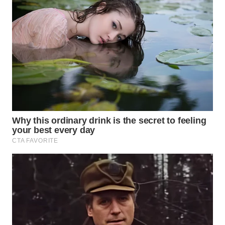
WN
KALTARA
WN
KALSEL
WN
KALTIM
WN
SULSEL
WN
GORONTALO
WN
SULUT