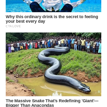
WN
INDRAMAYU
WN
KUNINGAN
WN
MAJALENGKA
WN
SUBANG
WN
SUKABUMI
WN
PURWAKARTA