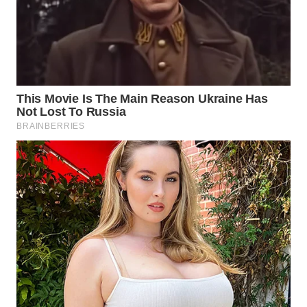
WN
MALUKU
WN
MALUT
WN
DAIRI
WN
DANAU
TOBA
WN
NIAS
WN
LANGKAT