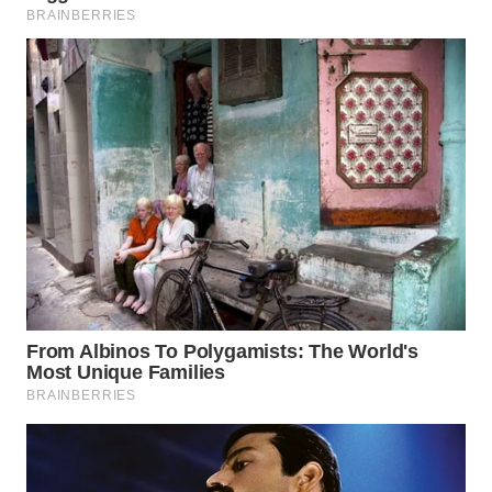
WN
PRIANGAN
TIMUR
WN
SEMARANG
WN
SOLO
WN
BOROBUDUR
WN
MADURA
WN
SURABAYA