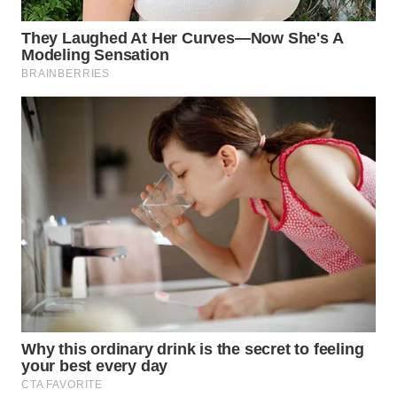
WN
TAPANULI
SELATAN
WN
TANJUNG
LESUNG
WN
KARO
WN
SIMALUNGUN
WN
LABUHANBATU