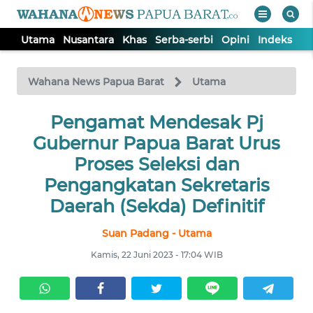
Utama
Nusantara
Khas
Serba-serbi
Opini
Indeks
WAHANA
Tutup
TV
Wahana News Papua Barat
Utama
UTAMA
Pengamat Mendesak Pj
Gubernur Papua Barat Urus
NUSANTARA
Proses Seleksi dan
Pengangkatan Sekretaris
KHAS
Daerah (Sekda) Definitif
Suan Padang - Utama
SERBA-
SERBI
Kamis, 22 Juni 2023 - 17:04 WIB
OPINI