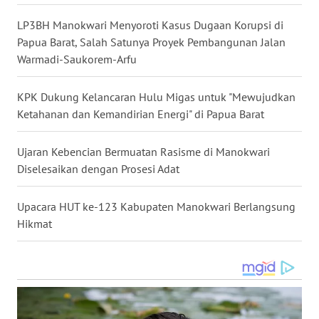
LP3BH Manokwari Menyoroti Kasus Dugaan Korupsi di
WN
Papua Barat, Salah Satunya Proyek Pembangunan Jalan
NUSANTARA
Warmadi-Saukorem-Arfu
WN
KPK Dukung Kelancaran Hulu Migas untuk "Mewujudkan
JOGJA
Ketahanan dan Kemandirian Energi" di Papua Barat
WN
JATIM
Ujaran Kebencian Bermuatan Rasisme di Manokwari
Diselesaikan dengan Prosesi Adat
WN
BALI
Upacara HUT ke-123 Kabupaten Manokwari Berlangsung
Hikmat
WN
KALBAR
WN
KALTENG