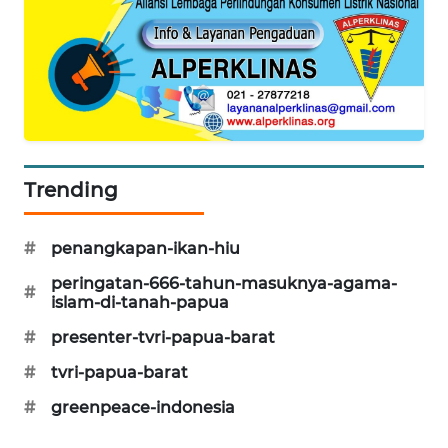
SIBARAGAS
NEWS
METRO
SIANTAR
NEWS
Trending
METRO
MEDAN
#
penangkapan-ikan-hiu
NEWS
peringatan-666-tahun-masuknya-agama-
#
islam-di-tanah-papua
METRO
JAKARTA
#
presenter-tvri-papua-barat
NEWS
#
tvri-papua-barat
KRT
#
greenpeace-indonesia
NEWS