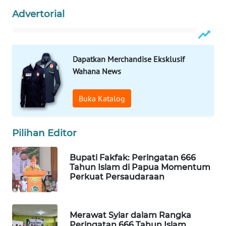
Advertorial
WAHANA
SPORT
WAHANA
Dapatkan Merchandise Eksklusif
UMKM
Wahana News
WAHANA
Buka Katalog
SELEB
Pilihan Editor
WAHANA
PERSONA
Bupati Fakfak: Peringatan 666
Tahun Islam di Papua Momentum
WAHANA
Perkuat Persaudaraan
OTOMOTIF
WAHANA
Merawat Syiar dalam Rangka
HEALTH
Peringatan 666 Tahun Islam