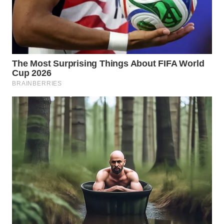
Wahana
Media
Group
WAHANA
NEWS
WAHANA
TANI
WAHANA
ADVOKAT
WAHANA
INFRASTRUKTUR
WAHANA
KONSUMEN