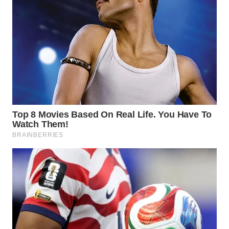
WN
NATUNA
WN
BINTAN
WN
MANDALIKA
WN
LIKUPANG
WN
LABUANBAJO
WN
BORNEO