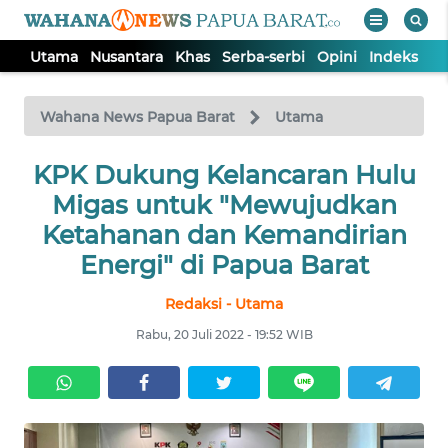
Utama
Nusantara
Khas
Serba-serbi
Opini
Indeks
WAHANA
Tutup
TV
Wahana News Papua Barat
Utama
UTAMA
KPK Dukung Kelancaran Hulu
Migas untuk "Mewujudkan
NUSANTARA
Ketahanan dan Kemandirian
Energi" di Papua Barat
KHAS
Redaksi - Utama
Rabu, 20 Juli 2022 - 19:52 WIB
SERBA-
SERBI
OPINI