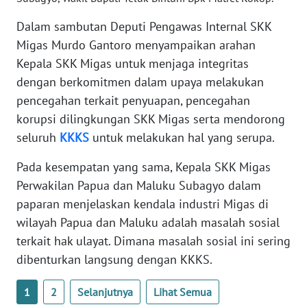
Dalam sambutan Deputi Pengawas Internal SKK
WN
NUSANTARA
Migas Murdo Gantoro menyampaikan arahan
Kepala SKK Migas untuk menjaga integritas
WN
dengan berkomitmen dalam upaya melakukan
JOGJA
pencegahan terkait penyuapan, pencegahan
korupsi dilingkungan SKK Migas serta mendorong
WN
seluruh
KKKS
untuk melakukan hal yang serupa.
JATIM
Pada kesempatan yang sama, Kepala SKK Migas
WN
Perwakilan Papua dan Maluku Subagyo dalam
BALI
paparan menjelaskan kendala industri Migas di
wilayah Papua dan Maluku adalah masalah sosial
WN
terkait hak ulayat. Dimana masalah sosial ini sering
KALBAR
dibenturkan langsung dengan KKKS.
WN
1
2
Selanjutnya
Lihat Semua
KALTENG