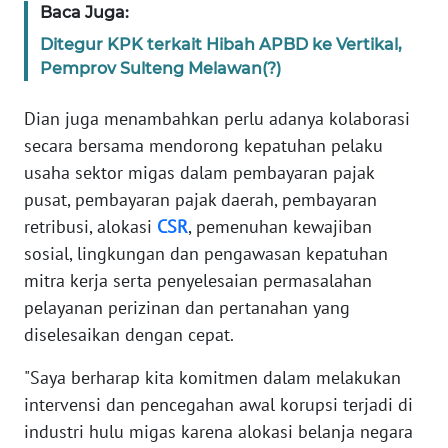
Baca Juga:
WN
Ditegur KPK terkait Hibah APBD ke Vertikal,
BANTEN
Pemprov Sulteng Melawan(?)
WN
Dian juga menambahkan perlu adanya kolaborasi
NTT
secara bersama mendorong kepatuhan pelaku
usaha sektor migas dalam pembayaran pajak
WN
pusat, pembayaran pajak daerah, pembayaran
KEPRI
retribusi, alokasi
CSR
, pemenuhan kewajiban
sosial, lingkungan dan pengawasan kepatuhan
WN
PAPUA
mitra kerja serta penyelesaian permasalahan
pelayanan perizinan dan pertanahan yang
WN
diselesaikan dengan cepat.
PAPUA
BARAT
"Saya berharap kita komitmen dalam melakukan
intervensi dan pencegahan awal korupsi terjadi di
WN
industri hulu migas karena alokasi belanja negara
RIAU