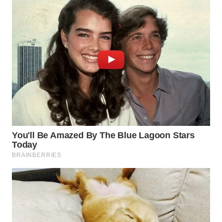
WAHANA
SPORT
WAHANA
UMKM
WAHANA
SELEB
WAHANA
PERSONA
WAHANA
OTOMOTIF
WAHANA
HEALTH