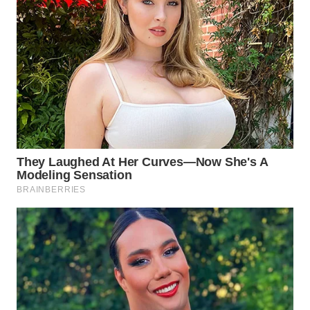
WN
NATUNA
WN
BINTAN
WN
MANDALIKA
WN
LIKUPANG
WN
LABUANBAJO
WN
BORNEO