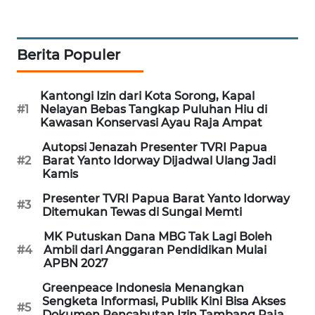
CILEUNGSI
NEWS
Berita Populer
BERKAT
NEWS
Kantongi Izin dari Kota Sorong, Kapal
#1
Nelayan Bebas Tangkap Puluhan Hiu di
BERAMPU
Kawasan Konservasi Ayau Raja Ampat
NEWS
Autopsi Jenazah Presenter TVRI Papua
#2
Barat Yanto Idorway Dijadwal Ulang Jadi
ANUGERAH
Kamis
NEWS
Presenter TVRI Papua Barat Yanto Idorway
#3
Ditemukan Tewas di Sungai Memti
AKHLAK
MK Putuskan Dana MBG Tak Lagi Boleh
ID
#4
Ambil dari Anggaran Pendidikan Mulai
APBN 2027
PERAPKI
Greenpeace Indonesia Menangkan
NEWS
Sengketa Informasi, Publik Kini Bisa Akses
#5
Dokumen Pencabutan Izin Tambang Raja