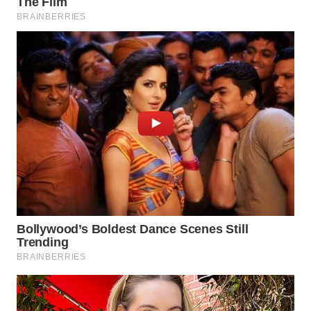
WN
PRIANGAN
TIMUR
WN
SEMARANG
WN
SOLO
WN
BOROBUDUR
WN
MADURA
WN
SURABAYA