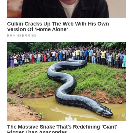
MAWAKA
ID
MARTABAT
NET
PLN
WATCH
MKLI
LPKKI
LKKI
KOPEKLIN