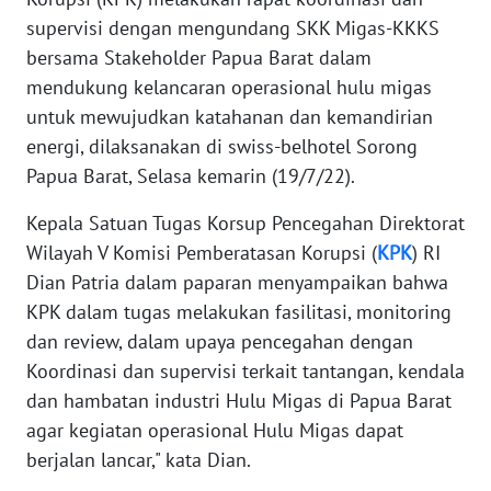
REDAKSI
supervisi dengan mengundang SKK Migas-KKKS
bersama Stakeholder Papua Barat dalam
KARIR
mendukung kelancaran operasional hulu migas
untuk mewujudkan katahanan dan kemandirian
DISCLAIMER
energi, dilaksanakan di swiss-belhotel Sorong
Papua Barat, Selasa kemarin (19/7/22).
Wahana
News
Kepala Satuan Tugas Korsup Pencegahan Direktorat
Regional
Wilayah V Komisi Pemberatasan Korupsi (
KPK
) RI
Dian Patria dalam paparan menyampaikan bahwa
WN
SUMUT
KPK dalam tugas melakukan fasilitasi, monitoring
dan review, dalam upaya pencegahan dengan
WN
Koordinasi dan supervisi terkait tantangan, kendala
JAKARTA
dan hambatan industri Hulu Migas di Papua Barat
agar kegiatan operasional Hulu Migas dapat
WN
berjalan lancar," kata Dian.
JABAR