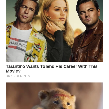
WN
BOGOR
WN
DEPOK
WN
TAPANULI
UTARA
WN
SAMOSIR
WN
PADANG
LAWAS