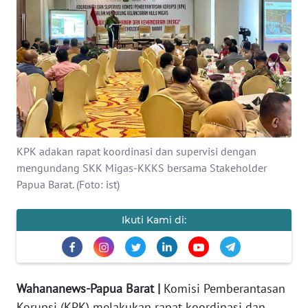
Informasi
INDEKS
BERITA
KONTAK
KAMI
INFO
KPK adakan rapat koordinasi dan supervisi dengan
IKLAN
mengundang SKK Migas-KKKS bersama Stakeholder
Papua Barat. (Foto: ist)
TENTANG
KAMI
Ikuti Kami di:
PEDOMAN
MEDIA
SIBER
Wahananews-Papua Barat |
Komisi Pemberantasan
Korupsi (KPK) melakukan rapat koordinasi dan