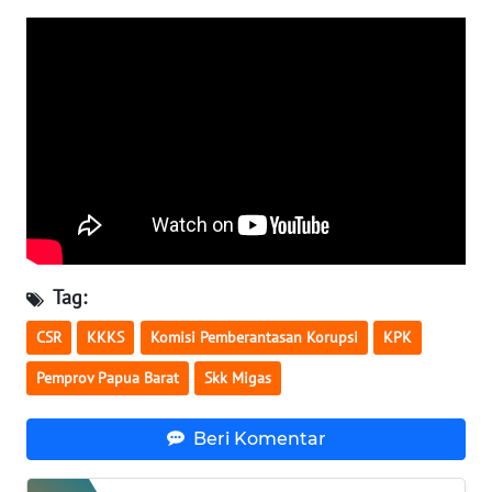
WN
KALTARA
WN
KALSEL
WN
KALTIM
WN
Tag:
SULSEL
CSR
KKKS
Komisi Pemberantasan Korupsi
KPK
WN
Pemprov Papua Barat
Skk Migas
GORONTALO
Beri Komentar
WN
SULUT