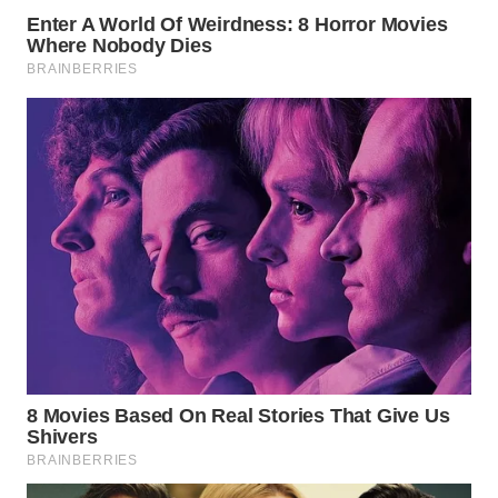
WN
TAPANULI
TENGAH
WN DELI
SERDANG
WN
TEBING
TINGGI
WN
PAKPAK
WN
KARAWANG
WN
BEKASI