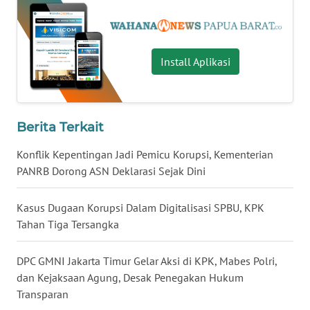
WN
MALUKU
Install Aplikasi
WN
MALUT
WN
Berita Terkait
DAIRI
Konflik Kepentingan Jadi Pemicu Korupsi, Kementerian
PANRB Dorong ASN Deklarasi Sejak Dini
WN
DANAU
TOBA
Kasus Dugaan Korupsi Dalam Digitalisasi SPBU, KPK
Tahan Tiga Tersangka
WN
NIAS
DPC GMNI Jakarta Timur Gelar Aksi di KPK, Mabes Polri,
dan Kejaksaan Agung, Desak Penegakan Hukum
WN
Transparan
LANGKAT