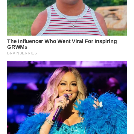
Wahana
Media
Group
WAHANA
NEWS
WAHANA
TANI
WAHANA
ADVOKAT
WAHANA
INFRASTRUKTUR
WAHANA
KONSUMEN