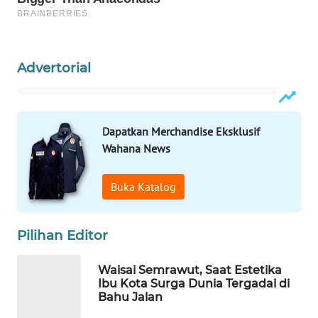
PORTAL
KONSUMEN
Advertorial
FORWAMKI
ALPERKLINAS
Dapatkan Merchandise Eksklusif
Wahana News
FORJASIDA
Buka Katalog
TAMBANG
NEWS
Pilihan Editor
SITUNGIR
NEWS
Waisai Semrawut, Saat Estetika
Ibu Kota Surga Dunia Tergadai di
SIDIKALANG
Bahu Jalan
NEWS