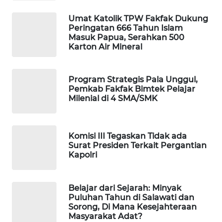
Umat Katolik TPW Fakfak Dukung
SIBARAGAS
Peringatan 666 Tahun Islam
NEWS
Masuk Papua, Serahkan 500
Karton Air Mineral
METRO
SIANTAR
NEWS
Program Strategis Pala Unggul,
Pemkab Fakfak Bimtek Pelajar
Milenial di 4 SMA/SMK
METRO
MEDAN
NEWS
Komisi III Tegaskan Tidak ada
Surat Presiden Terkait Pergantian
METRO
Kapolri
JAKARTA
NEWS
Belajar dari Sejarah: Minyak
Puluhan Tahun di Salawati dan
KRT
Sorong, Di Mana Kesejahteraan
NEWS
Masyarakat Adat?