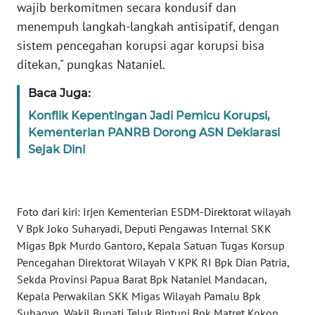
wajib berkomitmen secara kondusif dan
menempuh langkah-langkah antisipatif, dengan
WN
sistem pencegahan korupsi agar korupsi bisa
BABEL
ditekan," pungkas Nataniel.
WN
Baca Juga:
SUMBAR
Konflik Kepentingan Jadi Pemicu Korupsi,
Kementerian PANRB Dorong ASN Deklarasi
WN
Sejak Dini
SUMSEL
WN
BENGKULU
Foto dari kiri: Irjen Kementerian ESDM-Direktorat wilayah
V Bpk Joko Suharyadi, Deputi Pengawas Internal SKK
WN
Migas Bpk Murdo Gantoro, Kepala Satuan Tugas Korsup
LAMPUNG
Pencegahan Direktorat Wilayah V KPK RI Bpk Dian Patria,
Sekda Provinsi Papua Barat Bpk Nataniel Mandacan,
WN
Kepala Perwakilan SKK Migas Wilayah Pamalu Bpk
JATENG
Subagyo, Wakil Bupati Teluk Bintuni Bpk Matret Kokop.