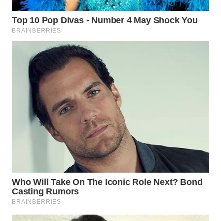
WAHANA
LISTRIK
WAHANA
TRAVEL
WAHANA
TV
WAHANANEWS
ID
WAHANANEWS
CO ID
WAHANANEWS
NET