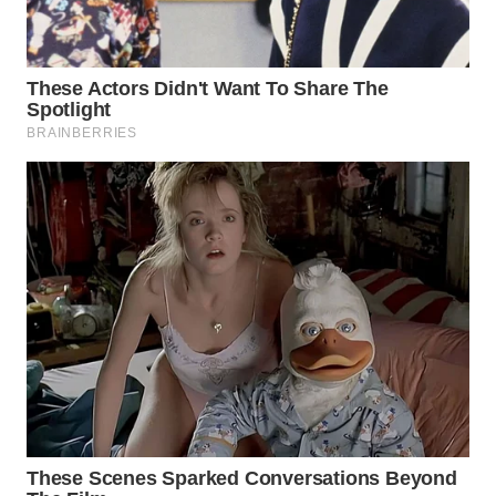
WN
INDRAMAYU
WN
KUNINGAN
WN
MAJALENGKA
WN
SUBANG
WN
SUKABUMI
WN
PURWAKARTA