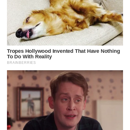
WAHANA
DESA
WISATA
LAPAK
WAHANA
Wahana
Network
KONSUMEN
LISTRIK
MASYARAKAT
KELISTRIKAN
WALINKI
ID