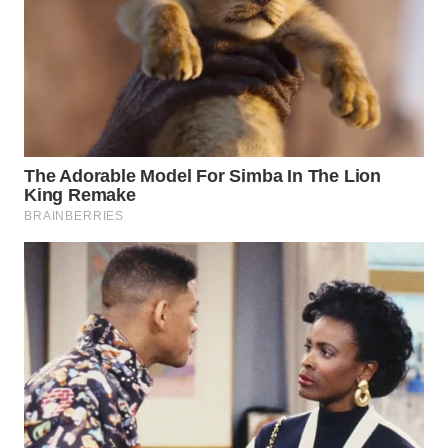
WN
SUMEDANG
WN
CIANJUR
WN
KEPULAUAN
SERIBU
WN
TANGERANG
WN
BINJAI
WN
CIREBON