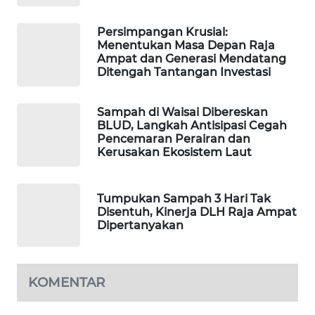
KARING
Persimpangan Krusial:
NEWS
Menentukan Masa Depan Raja
Ampat dan Generasi Mendatang
Ditengah Tantangan Investasi
JURNAL
MARITIM
Sampah di Waisai Dibereskan
HUMBANG
BLUD, Langkah Antisipasi Cegah
Pencemaran Perairan dan
NEWS
Kerusakan Ekosistem Laut
GARONGGANG
NEWS
Tumpukan Sampah 3 Hari Tak
Disentuh, Kinerja DLH Raja Ampat
Dipertanyakan
FISUELRI
ID
ENERGI
KOMENTAR
NEWS