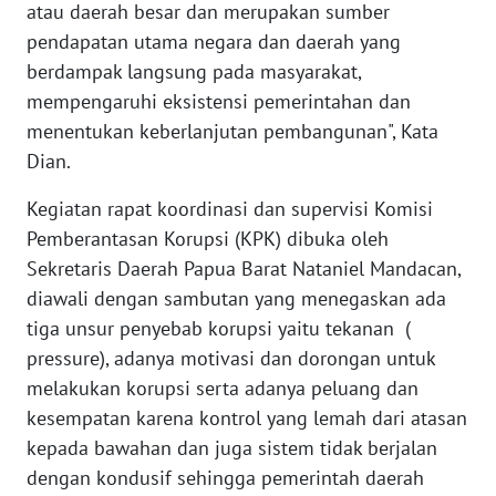
atau daerah besar dan merupakan sumber
pendapatan utama negara dan daerah yang
WN
berdampak langsung pada masyarakat,
SERAMBI
mempengaruhi eksistensi pemerintahan dan
menentukan keberlanjutan pembangunan", Kata
WN
Dian.
JAMBI
Kegiatan rapat koordinasi dan supervisi Komisi
WN
Pemberantasan Korupsi (KPK) dibuka oleh
SULTRA
Sekretaris Daerah Papua Barat Nataniel Mandacan,
diawali dengan sambutan yang menegaskan ada
WN
NTB
tiga unsur penyebab korupsi yaitu tekanan (
pressure), adanya motivasi dan dorongan untuk
WN
melakukan korupsi serta adanya peluang dan
SULTENG
kesempatan karena kontrol yang lemah dari atasan
kepada bawahan dan juga sistem tidak berjalan
WN
dengan kondusif sehingga pemerintah daerah
SULBAR