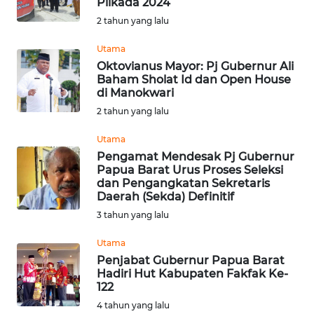
Pilkada 2024
Informasi
2 tahun yang lalu
INDEKS
Utama
BERITA
Oktovianus Mayor: Pj Gubernur Ali
Baham Sholat Id dan Open House
di Manokwari
KONTAK
2 tahun yang lalu
KAMI
Utama
INFO
Pengamat Mendesak Pj Gubernur
IKLAN
Papua Barat Urus Proses Seleksi
dan Pengangkatan Sekretaris
Daerah (Sekda) Definitif
TENTANG
3 tahun yang lalu
KAMI
Utama
PEDOMAN
Penjabat Gubernur Papua Barat
MEDIA
Hadiri Hut Kabupaten Fakfak Ke-
SIBER
122
4 tahun yang lalu