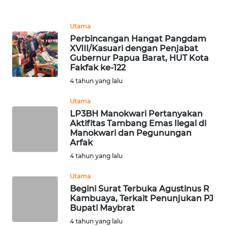
REDAKSI
Utama
KARIR
Perbincangan Hangat Pangdam
XVIII/Kasuari dengan Penjabat
Gubernur Papua Barat, HUT Kota
DISCLAIMER
Fakfak ke-122
4 tahun yang lalu
Wahana
News
Utama
Regional
LP3BH Manokwari Pertanyakan
Aktifitas Tambang Emas Ilegal di
WN
Manokwari dan Pegunungan
SUMUT
Arfak
4 tahun yang lalu
WN
Utama
JAKARTA
Begini Surat Terbuka Agustinus R
Kambuaya, Terkait Penunjukan PJ
WN
Bupati Maybrat
JABAR
4 tahun yang lalu