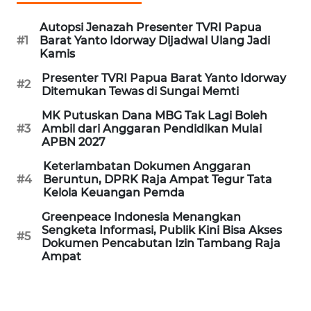
Autopsi Jenazah Presenter TVRI Papua
WN
#1
Barat Yanto Idorway Dijadwal Ulang Jadi
NUSANTARA
Kamis
Presenter TVRI Papua Barat Yanto Idorway
WN
#2
Ditemukan Tewas di Sungai Memti
JOGJA
MK Putuskan Dana MBG Tak Lagi Boleh
#3
Ambil dari Anggaran Pendidikan Mulai
WN
APBN 2027
JATIM
Keterlambatan Dokumen Anggaran
#4
Beruntun, DPRK Raja Ampat Tegur Tata
WN
Kelola Keuangan Pemda
BALI
Greenpeace Indonesia Menangkan
Sengketa Informasi, Publik Kini Bisa Akses
WN
#5
Dokumen Pencabutan Izin Tambang Raja
KALBAR
Ampat
WN
KALTENG