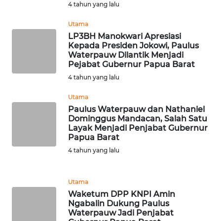
4 tahun yang lalu
WN
Utama
SERAMBI
LP3BH Manokwari Apresiasi
Kepada Presiden Jokowi, Paulus
Waterpauw Dilantik Menjadi
WN
Pejabat Gubernur Papua Barat
JAMBI
4 tahun yang lalu
WN
Utama
SULTRA
Paulus Waterpauw dan Nathaniel
Dominggus Mandacan, Salah Satu
Layak Menjadi Penjabat Gubernur
WN
Papua Barat
NTB
4 tahun yang lalu
WN
SULTENG
Utama
Waketum DPP KNPI Amin
Ngabalin Dukung Paulus
WN
Waterpauw Jadi Penjabat
SULBAR