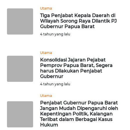
Utama
WN
Tiga Penjabat Kepala Daerah di
BANTEN
Wilayah Sorong Raya Dilantik PJ
Gubernur Papua Barat
WN
4 tahun yang lalu
NTT
WN
Utama
KEPRI
Konsolidasi Jajaran Pejabat
Pemprov Papua Barat, Segera
harus Dilakukan Penjabat
WN
Gubernur
PAPUA
4 tahun yang lalu
WN
Utama
PAPUA
Penjabat Gubernur Papua Barat
BARAT
Jangan Mudah Dipengaruhi oleh
Kepentingan Politik, Kalangan
Terlibat dalam Berbagai Kasus
WN
Hukum
RIAU