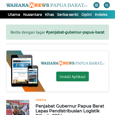
Utama
Nusantara
Khas
Serba-serbi
Opini
Indeks
WAHANA
Tutup
TV
Berita dengan tagar
#penjabat-gubernur-papua-barat
UTAMA
NUSANTARA
KHAS
Install Aplikasi
SERBA-
SERBI
Utama
Penjabat Gubernur Papua Barat
OPINI
Lepas Pendistribusian Logistik