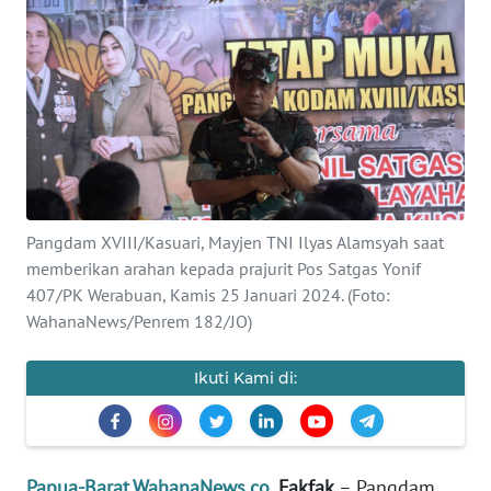
Informasi
INDEKS
BERITA
KONTAK
KAMI
INFO
Pangdam XVIII/Kasuari, Mayjen TNI Ilyas Alamsyah saat
IKLAN
memberikan arahan kepada prajurit Pos Satgas Yonif
407/PK Werabuan, Kamis 25 Januari 2024. (Foto:
TENTANG
WahanaNews/Penrem 182/JO)
KAMI
Ikuti Kami di:
PEDOMAN
MEDIA
SIBER
Papua-Barat.WahanaNews.co
, Fakfak
– Pangdam