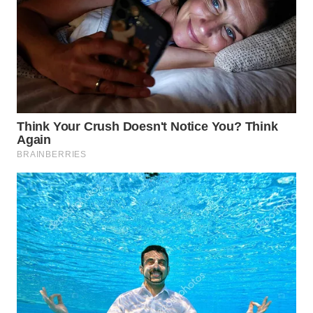
WAHANA
SPORT
WAHANA
UMKM
WAHANA
SELEB
WAHANA
PERSONA
WAHANA
OTOMOTIF
WAHANA
HEALTH