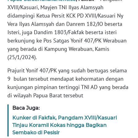
REDAKSI
XVIII/Kasuari, Mayjen TNI Ilyas Alamsyah
didampingi Ketua Persit KCK PD XVIII/Kasuari Ny
KARIR
Vera Ilyas Alamsyah dan Danrem 182/JO beserta
Isteri, juga Dandim 1803/Fakfak beserta isteri
DISCLAIMER
berkunjung ke Pos Satgas Yonif 407/PK Werabuan
yang berada di Kampung Werabuan, Kamis
Wahana
(25/1/2024).
News
Regional
Prajurit Yonif 407/PK yang sudah bertugas selama
9 bulan tersebut mendapat kehormatan dengan
WN
SUMUT
kunjungan pimpinan tertinggi TNI AD yang berada
di wilayah Papua Barat tersebut
WN
Baca Juga:
JAKARTA
Kunker di Fakfak, Pangdam XVIII/Kasuari
Tinjau Koramil Kokas hingga Bagikan
WN
JABAR
Sembako di Pesisir