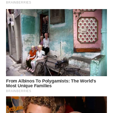
WN
INDRAMAYU
WN
KUNINGAN
WN
MAJALENGKA
WN
SUBANG
WN
SUKABUMI
WN
PURWAKARTA