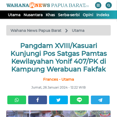
Utama
Nusantara
Khas
Serba-serbi
Opini
Indeks
WAHANA
Tutup
TV
Wahana News Papua Barat
Utama
UTAMA
Pangdam XVIII/Kasuari
Kunjungi Pos Satgas Pamtas
NUSANTARA
Kewilayahan Yonif 407/PK di
Kampung Werabuan Fakfak
KHAS
Frances - Utama
Jumat, 26 Januari 2024 - 12:22 WIB
SERBA-
SERBI
OPINI