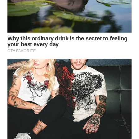
WN
NATUNA
WN
BINTAN
WN
MANDALIKA
WN
LIKUPANG
WN
LABUANBAJO
WN
BORNEO