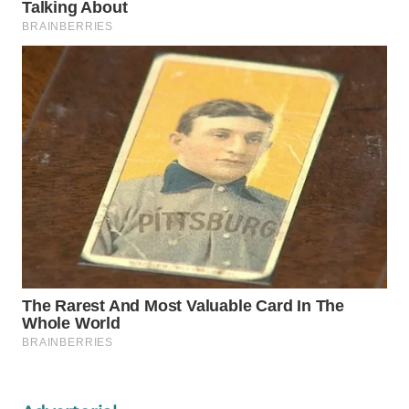
MAWAKA
ID
MARTABAT
NET
PLN
WATCH
MKLI
LPKKI
LKKI
KOPEKLIN