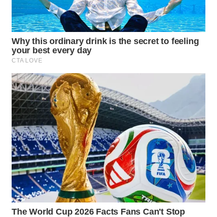
WAHANA
DESA
WISATA
LAPAK
WAHANA
Wahana
Network
KONSUMEN
LISTRIK
MASYARAKAT
KELISTRIKAN
WALINKI
ID