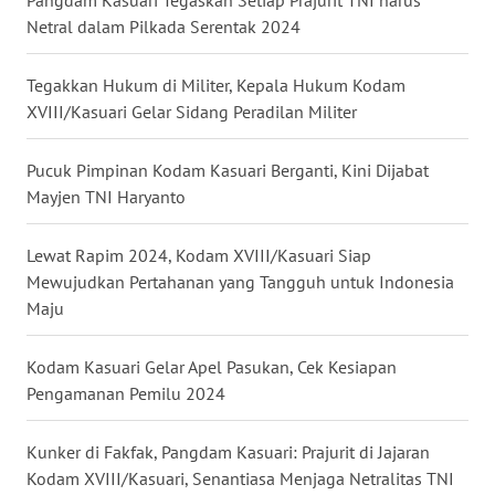
Pangdam Kasuari Tegaskan Setiap Prajurit TNI harus
Netral dalam Pilkada Serentak 2024
WN
MALUKU
Tegakkan Hukum di Militer, Kepala Hukum Kodam
XVIII/Kasuari Gelar Sidang Peradilan Militer
WN
MALUT
Pucuk Pimpinan Kodam Kasuari Berganti, Kini Dijabat
Mayjen TNI Haryanto
WN
DAIRI
Lewat Rapim 2024, Kodam XVIII/Kasuari Siap
Mewujudkan Pertahanan yang Tangguh untuk Indonesia
WN
DANAU
Maju
TOBA
Kodam Kasuari Gelar Apel Pasukan, Cek Kesiapan
WN
Pengamanan Pemilu 2024
NIAS
Kunker di Fakfak, Pangdam Kasuari: Prajurit di Jajaran
WN
Kodam XVIII/Kasuari, Senantiasa Menjaga Netralitas TNI
LANGKAT