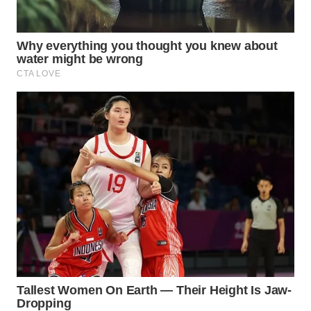
WN
SUMEDANG
WN
CIANJUR
WN
KEPULAUAN
SERIBU
WN
TANGERANG
WN
BINJAI
WN
CIREBON