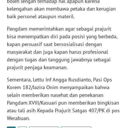
boleh lengah terhadap hal apapun karena
kelengahan akan membawa petaka dan kerugian
WN
baik personel ataupun materil.
BABEL
Pangdam memerintahkan agar sebagai prajurit
WN
bisa menempatkan diri pada posisi yang berbeda,
SUMBAR
kapan persuasif saat bersosialisasi dengan
masyarakat dan juga kapan harus profesional
WN
dengan tugas dan tanggung jawabnya sebagai
SUMSEL
prajurit penjaga keamanan.
WN
Sementara, Lettu Inf Angga Rusdianto, Pasi Ops
BENGKULU
Korem 182/Jazira Onim menyampaikan bahwa
selain memberikan nasehat dan penekanan
WN
Pangdam XVIII/Kasuari pun memberikan bingkisan
LAMPUNG
atau tali asih Kepada Prajurit Satgas 407/PK di pos
Werabuan.
WN
JATENG