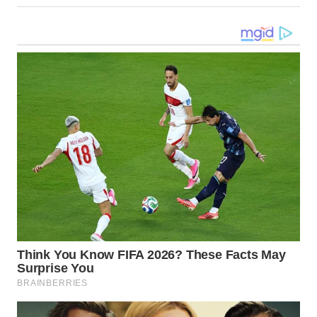
WN
TAPANULI
SELATAN
WN
TANJUNG
LESUNG
WN
KARO
WN
SIMALUNGUN
WN
LABUHANBATU