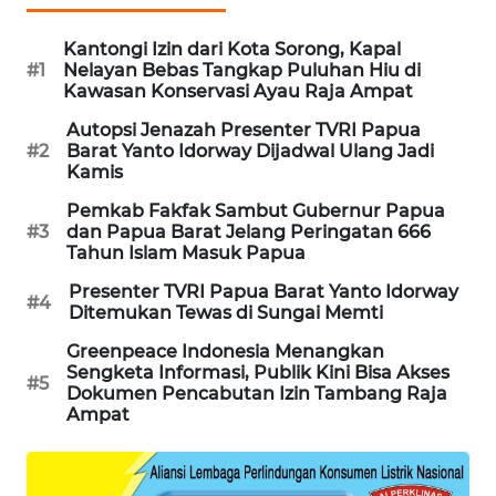
CILEUNGSI
Kantongi Izin dari Kota Sorong, Kapal
NEWS
#1
Nelayan Bebas Tangkap Puluhan Hiu di
Kawasan Konservasi Ayau Raja Ampat
BERKAT
Autopsi Jenazah Presenter TVRI Papua
NEWS
#2
Barat Yanto Idorway Dijadwal Ulang Jadi
Kamis
BERAMPU
Pemkab Fakfak Sambut Gubernur Papua
NEWS
#3
dan Papua Barat Jelang Peringatan 666
Tahun Islam Masuk Papua
ANUGERAH
Presenter TVRI Papua Barat Yanto Idorway
NEWS
#4
Ditemukan Tewas di Sungai Memti
Greenpeace Indonesia Menangkan
AKHLAK
Sengketa Informasi, Publik Kini Bisa Akses
ID
#5
Dokumen Pencabutan Izin Tambang Raja
Ampat
PERAPKI
NEWS