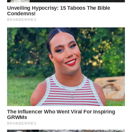
Wahana
Media
Group
WAHANA
NEWS
WAHANA
TANI
WAHANA
ADVOKAT
WAHANA
INFRASTRUKTUR
WAHANA
KONSUMEN