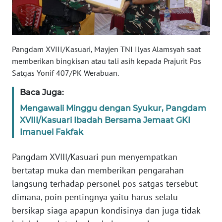
WN
SERAMBI
Pangdam XVIII/Kasuari, Mayjen TNI Ilyas Alamsyah saat
memberikan bingkisan atau tali asih kepada Prajurit Pos
WN
JAMBI
Satgas Yonif 407/PK Werabuan.
Baca Juga:
WN
Mengawali Minggu dengan Syukur, Pangdam
SULTRA
XVIII/Kasuari Ibadah Bersama Jemaat GKI
Imanuel Fakfak
WN
NTB
Pangdam XVIII/Kasuari pun menyempatkan
bertatap muka dan memberikan pengarahan
WN
SULTENG
langsung terhadap personel pos satgas tersebut
dimana, poin pentingnya yaitu harus selalu
WN
bersikap siaga apapun kondisinya dan juga tidak
SULBAR