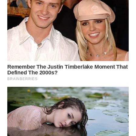
WN
PRIANGAN
TIMUR
WN
SEMARANG
WN
SOLO
WN
BOROBUDUR
WN
MADURA
WN
SURABAYA