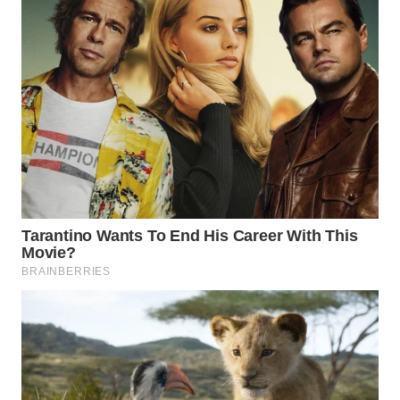
WN
TAPANULI
TENGAH
WN DELI
SERDANG
WN
TEBING
TINGGI
WN
PAKPAK
WN
KARAWANG
WN
BEKASI