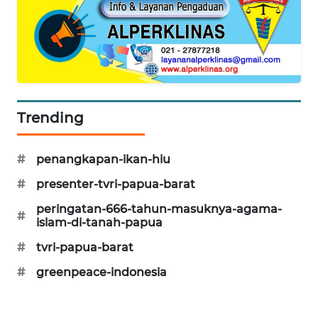
SONYA
ASA
NEWS
Trending
#
penangkapan-ikan-hiu
#
presenter-tvri-papua-barat
peringatan-666-tahun-masuknya-agama-
#
islam-di-tanah-papua
#
tvri-papua-barat
#
greenpeace-indonesia