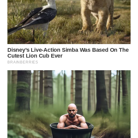
WN
BOGOR
WN
DEPOK
WN
TAPANULI
UTARA
WN
SAMOSIR
WN
PADANG
LAWAS