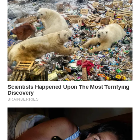
WAHANA
LISTRIK
WAHANA
TRAVEL
WAHANA
TV
WAHANANEWS
ID
WAHANANEWS
CO ID
WAHANANEWS
NET