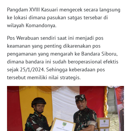
Pangdam XVIII Kasuari mengecek secara langsung
WN
BANTEN
ke lokasi dimana pasukan satgas tersebar di
wilayah Komandonya.
WN
Pos Werabuan sendiri saat ini menjadi pos
NTT
keamanan yang penting dikarenakan pos
WN
pengamanan yang mengarah ke Bandara Siboru,
KEPRI
dimana bandara ini sudah beroperasional efektis
sejak 25/1/2024. Sehingga keberadaan pos
WN
tersebut memiliki nilai strategis.
PAPUA
WN
PAPUA
BARAT
WN
RIAU