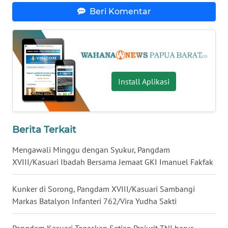
Beri Komentar
WN
KALTARA
WN
KALSEL
Install Aplikasi
WN
KALTIM
Berita Terkait
WN
SULSEL
Mengawali Minggu dengan Syukur, Pangdam
XVIII/Kasuari Ibadah Bersama Jemaat GKI Imanuel Fakfak
WN
GORONTALO
Kunker di Sorong, Pangdam XVIII/Kasuari Sambangi
Markas Batalyon Infanteri 762/Vira Yudha Sakti
WN
SULUT