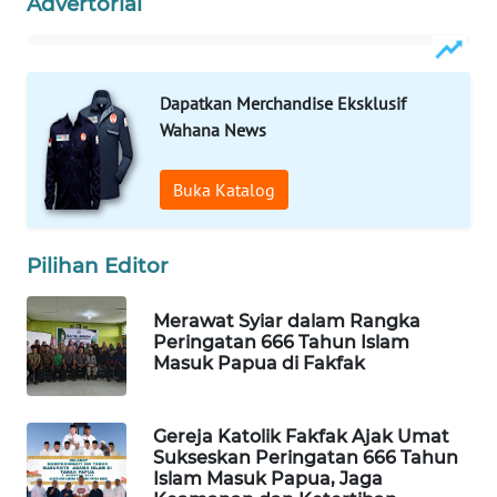
Advertorial
PORTAL
KONSUMEN
Dapatkan Merchandise Eksklusif
FORWAMKI
Wahana News
ALPERKLINAS
Buka Katalog
FORJASIDA
Pilihan Editor
TAMBANG
Merawat Syiar dalam Rangka
NEWS
Peringatan 666 Tahun Islam
Masuk Papua di Fakfak
SITUNGIR
NEWS
Gereja Katolik Fakfak Ajak Umat
Sukseskan Peringatan 666 Tahun
SIDIKALANG
Islam Masuk Papua, Jaga
NEWS