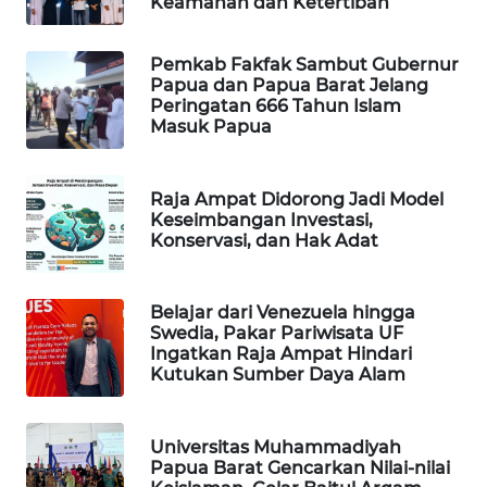
Keamanan dan Ketertiban
SIBARAGAS
Pemkab Fakfak Sambut Gubernur
NEWS
Papua dan Papua Barat Jelang
Peringatan 666 Tahun Islam
Masuk Papua
METRO
SIANTAR
NEWS
Raja Ampat Didorong Jadi Model
Keseimbangan Investasi,
METRO
Konservasi, dan Hak Adat
MEDAN
NEWS
Belajar dari Venezuela hingga
Swedia, Pakar Pariwisata UF
METRO
Ingatkan Raja Ampat Hindari
JAKARTA
Kutukan Sumber Daya Alam
NEWS
KRT
Universitas Muhammadiyah
NEWS
Papua Barat Gencarkan Nilai-nilai