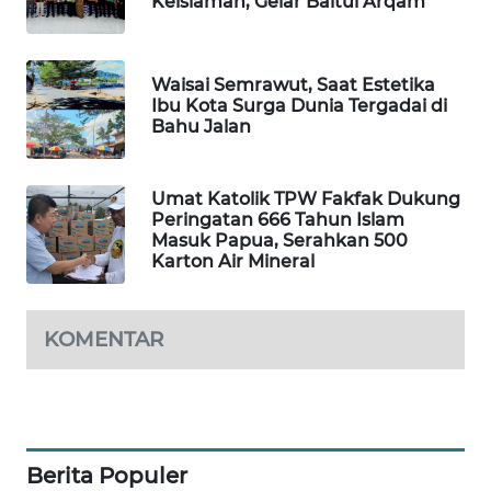
Keislaman, Gelar Baitul Arqam
KARING
NEWS
Waisai Semrawut, Saat Estetika
Ibu Kota Surga Dunia Tergadai di
JURNAL
Bahu Jalan
MARITIM
HUMBANG
Umat Katolik TPW Fakfak Dukung
NEWS
Peringatan 666 Tahun Islam
Masuk Papua, Serahkan 500
Karton Air Mineral
GARONGGANG
NEWS
KOMENTAR
FISUELRI
ID
ENERGI
NEWS
Berita Populer