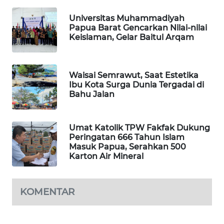
Universitas Muhammadiyah
SIBARAGAS
Papua Barat Gencarkan Nilai-nilai
NEWS
Keislaman, Gelar Baitul Arqam
METRO
SIANTAR
Waisai Semrawut, Saat Estetika
NEWS
Ibu Kota Surga Dunia Tergadai di
Bahu Jalan
METRO
MEDAN
NEWS
Umat Katolik TPW Fakfak Dukung
Peringatan 666 Tahun Islam
Masuk Papua, Serahkan 500
METRO
Karton Air Mineral
JAKARTA
NEWS
KOMENTAR
KRT
NEWS