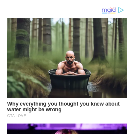
WN
TAPANULI
SELATAN
WN
TANJUNG
LESUNG
WN
KARO
WN
SIMALUNGUN
WN
LABUHANBATU