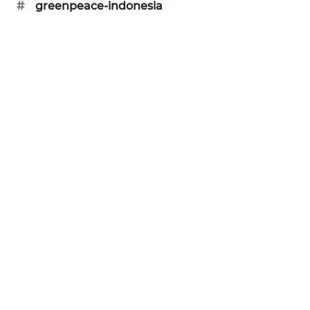
#
greenpeace-indonesia
SONYA
ASA
NEWS