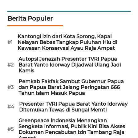
KARING
NEWS
Berita Populer
JURNAL
Kantongi Izin dari Kota Sorong, Kapal
MARITIM
#1
Nelayan Bebas Tangkap Puluhan Hiu di
Kawasan Konservasi Ayau Raja Ampat
HUMBANG
Autopsi Jenazah Presenter TVRI Papua
NEWS
#2
Barat Yanto Idorway Dijadwal Ulang Jadi
Kamis
GARONGGANG
Pemkab Fakfak Sambut Gubernur Papua
NEWS
#3
dan Papua Barat Jelang Peringatan 666
Tahun Islam Masuk Papua
FISUELRI
Presenter TVRI Papua Barat Yanto Idorway
ID
#4
Ditemukan Tewas di Sungai Memti
Greenpeace Indonesia Menangkan
ENERGI
Sengketa Informasi, Publik Kini Bisa Akses
NEWS
#5
Dokumen Pencabutan Izin Tambang Raja