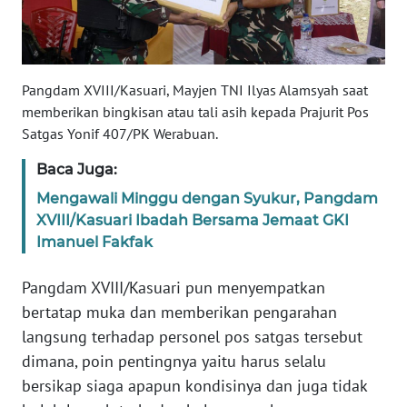
WN
SERAMBI
Pangdam XVIII/Kasuari, Mayjen TNI Ilyas Alamsyah saat
memberikan bingkisan atau tali asih kepada Prajurit Pos
WN
JAMBI
Satgas Yonif 407/PK Werabuan.
Baca Juga:
WN
Mengawali Minggu dengan Syukur, Pangdam
SULTRA
XVIII/Kasuari Ibadah Bersama Jemaat GKI
Imanuel Fakfak
WN
NTB
Pangdam XVIII/Kasuari pun menyempatkan
bertatap muka dan memberikan pengarahan
WN
SULTENG
langsung terhadap personel pos satgas tersebut
dimana, poin pentingnya yaitu harus selalu
WN
bersikap siaga apapun kondisinya dan juga tidak
SULBAR