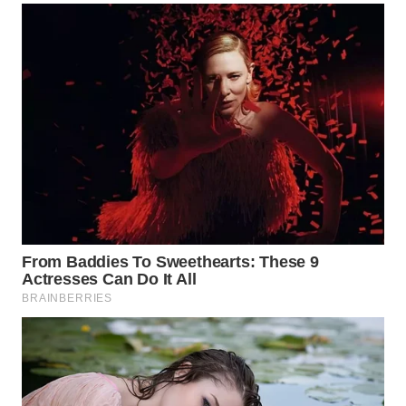
WN
INDRAMAYU
WN
KUNINGAN
WN
MAJALENGKA
WN
SUBANG
WN
SUKABUMI
WN
PURWAKARTA