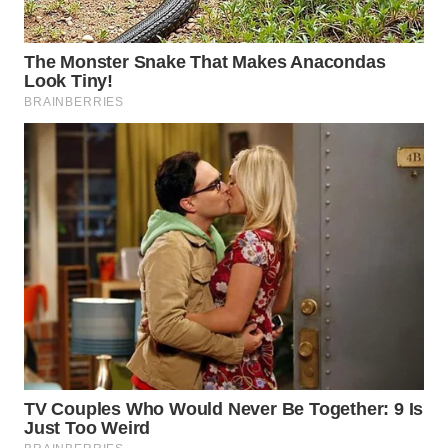
WAHANA
DESA
WISATA
LAPAK
WAHANA
Wahana
Network
KONSUMEN
LISTRIK
MASYARAKAT
KELISTRIKAN
WALINKI
ID