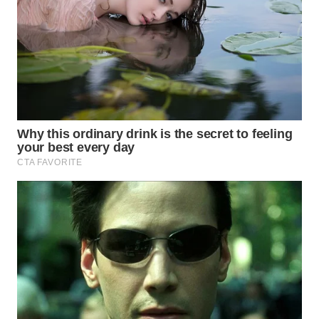
WN
PRIANGAN
TIMUR
WN
SEMARANG
WN
SOLO
WN
BOROBUDUR
WN
MADURA
WN
SURABAYA