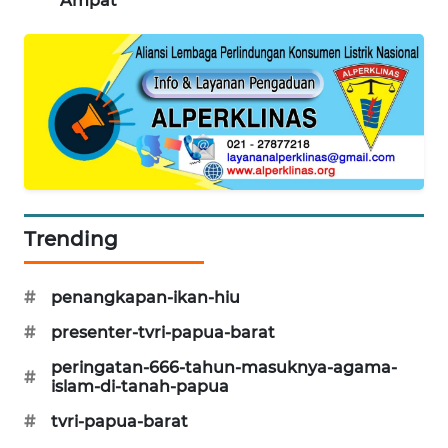
Ampat
CILEUNGSI
NEWS
BERKAT
NEWS
BERAMPU
NEWS
Trending
ANUGERAH
NEWS
#
penangkapan-ikan-hiu
AKHLAK
#
presenter-tvri-papua-barat
ID
peringatan-666-tahun-masuknya-agama-
#
islam-di-tanah-papua
PERAPKI
NEWS
#
tvri-papua-barat