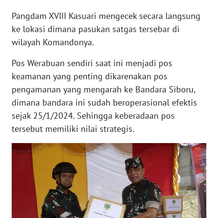
Pangdam XVIII Kasuari mengecek secara langsung
WN
BANTEN
ke lokasi dimana pasukan satgas tersebar di
wilayah Komandonya.
WN
Pos Werabuan sendiri saat ini menjadi pos
NTT
keamanan yang penting dikarenakan pos
WN
pengamanan yang mengarah ke Bandara Siboru,
KEPRI
dimana bandara ini sudah beroperasional efektis
sejak 25/1/2024. Sehingga keberadaan pos
WN
tersebut memiliki nilai strategis.
PAPUA
WN
PAPUA
BARAT
WN
RIAU