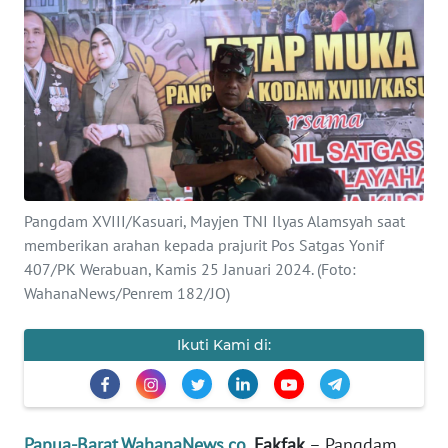
Informasi
INDEKS
BERITA
KONTAK
KAMI
INFO
Pangdam XVIII/Kasuari, Mayjen TNI Ilyas Alamsyah saat
IKLAN
memberikan arahan kepada prajurit Pos Satgas Yonif
407/PK Werabuan, Kamis 25 Januari 2024. (Foto:
TENTANG
WahanaNews/Penrem 182/JO)
KAMI
Ikuti Kami di:
PEDOMAN
MEDIA
SIBER
Papua-Barat.WahanaNews.co
, Fakfak
– Pangdam