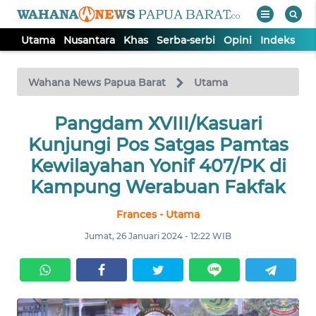
Utama
Nusantara
Khas
Serba-serbi
Opini
Indeks
WAHANA
Tutup
TV
Wahana News Papua Barat
Utama
UTAMA
Pangdam XVIII/Kasuari
Kunjungi Pos Satgas Pamtas
NUSANTARA
Kewilayahan Yonif 407/PK di
Kampung Werabuan Fakfak
KHAS
Frances - Utama
Jumat, 26 Januari 2024 - 12:22 WIB
SERBA-
SERBI
OPINI