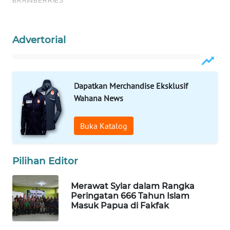
MAWAKA
ID
Advertorial
MARTABAT
NET
Dapatkan Merchandise Eksklusif
Wahana News
PLN
WATCH
Buka Katalog
MKLI
Pilihan Editor
LPKKI
Merawat Syiar dalam Rangka
LKKI
Peringatan 666 Tahun Islam
Masuk Papua di Fakfak
KOPEKLIN