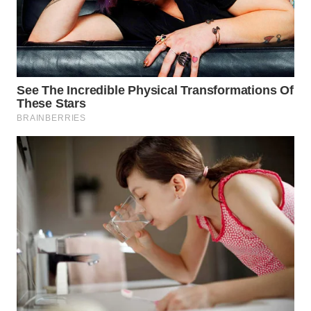
WN
BOGOR
WN
DEPOK
WN
TAPANULI
UTARA
WN
SAMOSIR
WN
PADANG
LAWAS