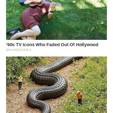
WAHANA
SPORT
WAHANA
UMKM
WAHANA
SELEB
WAHANA
PERSONA
WAHANA
OTOMOTIF
WAHANA
HEALTH