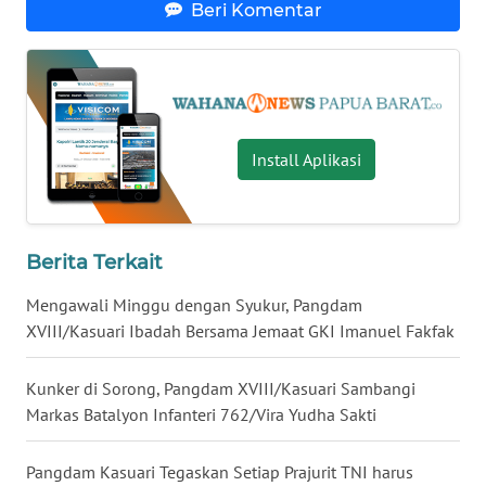
Beri Komentar
WN
KALTARA
WN
KALSEL
Install Aplikasi
WN
KALTIM
Berita Terkait
WN
SULSEL
Mengawali Minggu dengan Syukur, Pangdam
XVIII/Kasuari Ibadah Bersama Jemaat GKI Imanuel Fakfak
WN
GORONTALO
Kunker di Sorong, Pangdam XVIII/Kasuari Sambangi
Markas Batalyon Infanteri 762/Vira Yudha Sakti
WN
SULUT
Pangdam Kasuari Tegaskan Setiap Prajurit TNI harus