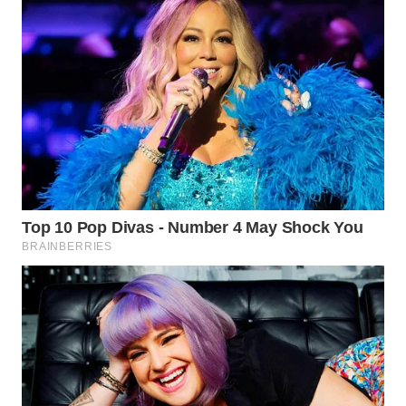
WN
TAPANULI
TENGAH
WN DELI
SERDANG
WN
TEBING
TINGGI
WN
PAKPAK
WN
KARAWANG
WN
BEKASI