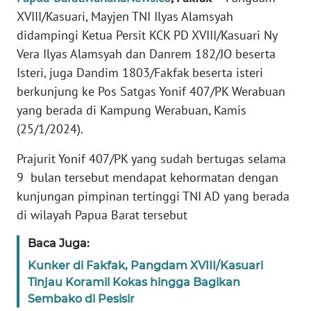
REDAKSI
XVIII/Kasuari, Mayjen TNI Ilyas Alamsyah
didampingi Ketua Persit KCK PD XVIII/Kasuari Ny
KARIR
Vera Ilyas Alamsyah dan Danrem 182/JO beserta
Isteri, juga Dandim 1803/Fakfak beserta isteri
DISCLAIMER
berkunjung ke Pos Satgas Yonif 407/PK Werabuan
yang berada di Kampung Werabuan, Kamis
Wahana
(25/1/2024).
News
Regional
Prajurit Yonif 407/PK yang sudah bertugas selama
9 bulan tersebut mendapat kehormatan dengan
WN
SUMUT
kunjungan pimpinan tertinggi TNI AD yang berada
di wilayah Papua Barat tersebut
WN
Baca Juga:
JAKARTA
Kunker di Fakfak, Pangdam XVIII/Kasuari
Tinjau Koramil Kokas hingga Bagikan
WN
JABAR
Sembako di Pesisir