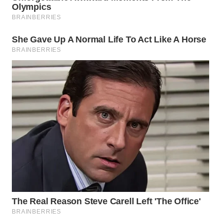
Wahana
Media
Group
WAHANA
NEWS
WAHANA
TANI
WAHANA
ADVOKAT
WAHANA
INFRASTRUKTUR
WAHANA
KONSUMEN