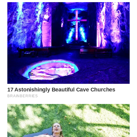
WAHANA
LISTRIK
WAHANA
TRAVEL
WAHANA
TV
WAHANANEWS
ID
WAHANANEWS
CO ID
WAHANANEWS
NET