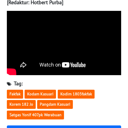
[Redaktur: Hotbert Purba]
WN
NUSANTARA
WN
JOGJA
WN
JATIM
WN
BALI
Tag:
Fakfak
Kodam Kasuari
Kodim 1803fakfak
WN
KALBAR
Korem 182 Jo
Pangdam Kasuari
Satgas Yonif 407pk Werabuan
WN
KALTENG