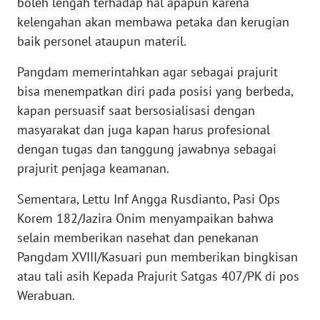
boleh lengah terhadap hal apapun karena
kelengahan akan membawa petaka dan kerugian
WN
baik personel ataupun materil.
BABEL
Pangdam memerintahkan agar sebagai prajurit
WN
bisa menempatkan diri pada posisi yang berbeda,
SUMBAR
kapan persuasif saat bersosialisasi dengan
masyarakat dan juga kapan harus profesional
WN
dengan tugas dan tanggung jawabnya sebagai
SUMSEL
prajurit penjaga keamanan.
WN
Sementara, Lettu Inf Angga Rusdianto, Pasi Ops
BENGKULU
Korem 182/Jazira Onim menyampaikan bahwa
selain memberikan nasehat dan penekanan
WN
Pangdam XVIII/Kasuari pun memberikan bingkisan
LAMPUNG
atau tali asih Kepada Prajurit Satgas 407/PK di pos
Werabuan.
WN
JATENG