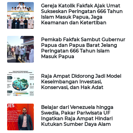
Gereja Katolik Fakfak Ajak Umat
PORTAL
Sukseskan Peringatan 666 Tahun
Islam Masuk Papua, Jaga
KONSUMEN
Keamanan dan Ketertiban
FORWAMKI
Pemkab Fakfak Sambut Gubernur
Papua dan Papua Barat Jelang
ALPERKLINAS
Peringatan 666 Tahun Islam
Masuk Papua
FORJASIDA
Raja Ampat Didorong Jadi Model
TAMBANG
Keseimbangan Investasi,
NEWS
Konservasi, dan Hak Adat
SITUNGIR
Belajar dari Venezuela hingga
NEWS
Swedia, Pakar Pariwisata UF
Ingatkan Raja Ampat Hindari
SIDIKALANG
Kutukan Sumber Daya Alam
NEWS