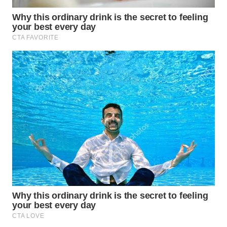
WN
SUMEDANG
WN
CIANJUR
WN
KEPULAUAN
SERIBU
WN
TANGERANG
WN
BINJAI
WN
CIREBON