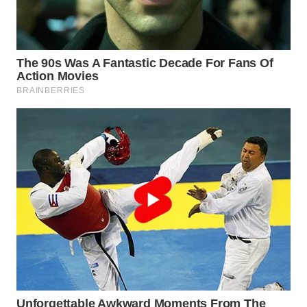
WN
NATUNA
WN
BINTAN
WN
MANDALIKA
WN
LIKUPANG
WN
LABUANBAJO
WN
BORNEO