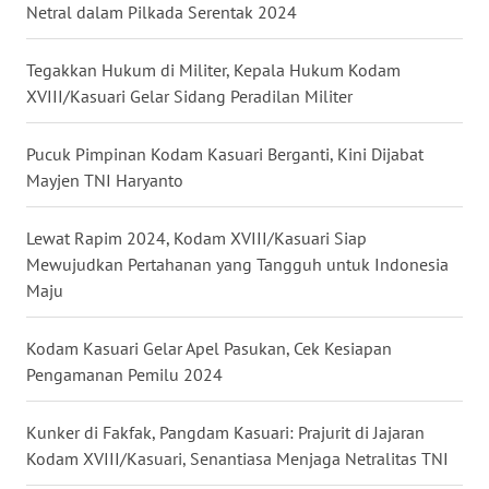
Netral dalam Pilkada Serentak 2024
WN
MALUKU
Tegakkan Hukum di Militer, Kepala Hukum Kodam
XVIII/Kasuari Gelar Sidang Peradilan Militer
WN
MALUT
Pucuk Pimpinan Kodam Kasuari Berganti, Kini Dijabat
Mayjen TNI Haryanto
WN
DAIRI
Lewat Rapim 2024, Kodam XVIII/Kasuari Siap
Mewujudkan Pertahanan yang Tangguh untuk Indonesia
WN
Maju
DANAU
TOBA
Kodam Kasuari Gelar Apel Pasukan, Cek Kesiapan
Pengamanan Pemilu 2024
WN
NIAS
Kunker di Fakfak, Pangdam Kasuari: Prajurit di Jajaran
Kodam XVIII/Kasuari, Senantiasa Menjaga Netralitas TNI
WN
LANGKAT